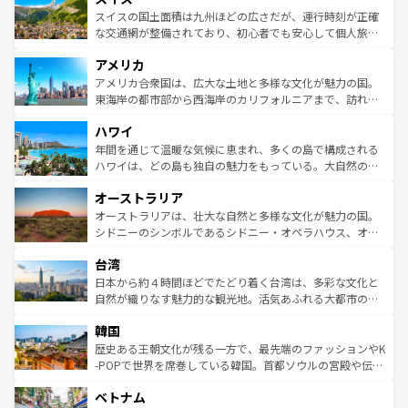
きるだろう。 なお、新着のフランス情報は
コンテンツ一覧
ドイツ情報は
コンテンツ一覧
を参照してほしい。
ティー、ビール好きにはたまらない英国パブ、サッカー観
スイスの国土面積は九州ほどの広さだが、運行時刻が正確
を参照してほしい。
戦など、本場だからこそできる体験も豊富。イギリスを旅
な交通網が整備されており、初心者でも安心して個人旅行
して楽しみつくそう。 なお、新着のイギリス情報は
コンテ
を楽しめる。日本同様に時刻表どおりの旅が可能だ。中世
アメリカ
ンツ一覧
を参照してほしい。
の建物がそのまま残る町や、スイスならではのユニークな
博物館もあり、アルプス観光だけでなく町歩きも満喫する
アメリカ合衆国は、広大な土地と多様な文化が魅力の国。
ことができる。国民の所得が高いため物価も高いが、旅行
東海岸の都市部から西海岸のカリフォルニアまで、訪れる
者向けの交通パス提供のサービスもあり、うまく活用すれ
場所ごとに異なる風景と体験が待っている。ニューヨーク
ハワイ
ば市内交通費無料で観光を楽しむこともできる。 なお、新
のような巨大都市は、観光、ショッピング、エンターテイ
着のスイス情報は
コンテンツ一覧
を参照してほしい。
ンメントが詰まった刺激的なスポットだ。一方、アメリカ
年間を通じて温暖な気候に恵まれ、多くの島で構成される
西部には大自然が広がり、グランドキャニオンやイエロー
ハワイは、どの島も独自の魅力をもっている。大自然の神
ストーン国立公園といった絶景が堪能できる。さらに、南
秘を感じたいなら、火山が生み出した壮大な景観を誇るハ
オーストラリア
部のニューオーリンズでは、音楽と美食が融合した独特の
ワイ島は見逃せない。また、定番の観光地といえばオアフ
文化が魅力。旅行者はアメリカの各地域で異なる魅力を楽
島だが、静かな自然を求めるならマウイ島やカウアイ島が
オーストラリアは、壮大な自然と多様な文化が魅力の国。
しみながら、その多様性と豊かな歴史を感じることができ
おすすめ。エメラルドグリーンに輝く海をはじめ、豊かな
シドニーのシンボルであるシドニー・オペラハウス、オー
るだろう。車でのロードトリップや列車の旅も、アメリカ
文化や歴史が息づいている。「アロハスピリット」と呼ば
ストラリア東海岸北部に広がる大サンゴ礁地帯グレートバ
ならではの贅沢な旅のスタイルだ。 なお、新着のアメリカ
台湾
れるおもてなしの心で訪れる人々を迎えてくれるハワイの
リアリーフや大陸中央部にそびえるウルル（エアーズロッ
情報は
コンテンツ一覧
を参照してほしい。
人々、おいしいローカルフードやハワイアンミュージッ
ク）、タスマニアの美しい原生林やケアンズの熱帯雨林な
日本から約４時間ほどでたどり着く台湾は、多彩な文化と
ク、伝統的なフラダンスなど、すべてがハワイの魅力を彩
ど、見どころがたくさん。また、カフェやワイン、オージ
自然が織りなす魅力的な観光地。活気あふれる大都市の台
っている。訪れるたびに新しい発見と感動が待っているハ
ービーフなどの食文化も豊かで、美味しいものであふれて
北やノスタルジックな町並みが人気な九份（ジォウフェ
ワイを、存分に味わってほしい。 なお、新着のハワイ情報
韓国
いる。アクティビティも充実しており、サーフィンやダイ
ン）、静ひつな山岳地帯である台湾東部など、都市の喧騒
は
コンテンツ一覧
を参照してほしい。
ビング、ハイキングなど、アウトドア好きにはたまらな
と山間の静けさが共存しており、訪れる人に新しい発見と
歴史ある王朝文化が残る一方で、最先端のファッションやK
い。オーストラリアの多彩な魅力を存分に味わいつくそ
驚きをもたらしてくれる。また、奥深い台湾の食文化も魅
-POPで世界を席巻している韓国。首都ソウルの宮殿や伝統
う。 なお、新着のオーストラリア情報は
コンテンツ一覧
を
力で、夜市などの屋台グルメから高級料理、ヘルシーで美
家屋が並ぶエリアでは韓国の歴史と文化に浸ることがで
参照してほしい。
ベトナム
容にもいいと評判のスイーツなど、バラエティ豊かな料理
き、地方に足を延ばせば四季折々の自然美を楽しむことが