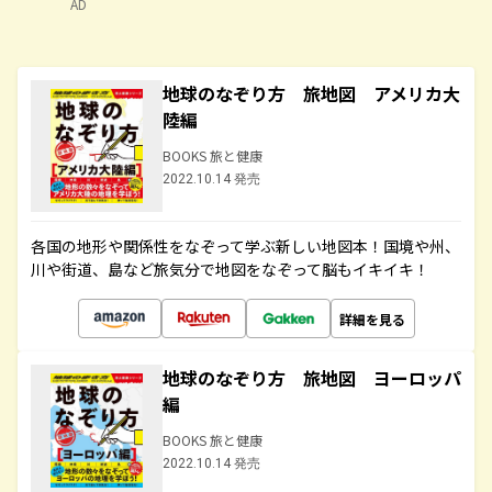
AD
地球のなぞり方 旅地図 アメリカ大
陸編
BOOKS 旅と健康
2022.10.14 発売
各国の地形や関係性をなぞって学ぶ新しい地図本！国境や州、
川や街道、島など旅気分で地図をなぞって脳もイキイキ！
詳細を見る
地球のなぞり方 旅地図 ヨーロッパ
編
BOOKS 旅と健康
2022.10.14 発売