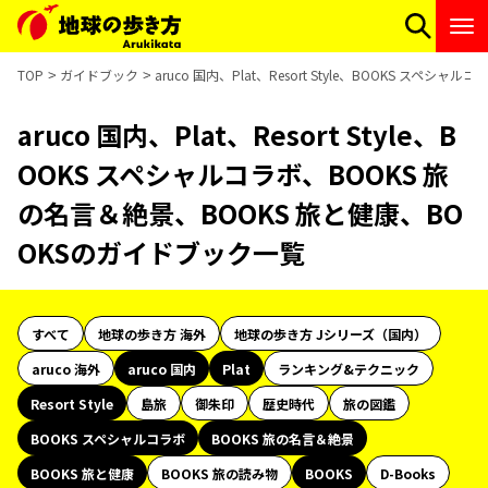
TOP
ガイドブック
aruco 国内、Plat、Resort Style、BOOKS ス
aruco 国内、Plat、Resort Style、B
OOKS スペシャルコラボ、BOOKS 旅
の名言＆絶景、BOOKS 旅と健康、BO
OKSのガイドブック一覧
すべて
地球の歩き方 海外
地球の歩き方 Jシリーズ（国内）
aruco 海外
aruco 国内
Plat
ランキング&テクニック
Resort Style
島旅
御朱印
歴史時代
旅の図鑑
BOOKS スペシャルコラボ
BOOKS 旅の名言＆絶景
BOOKS 旅と健康
BOOKS 旅の読み物
BOOKS
D-Books