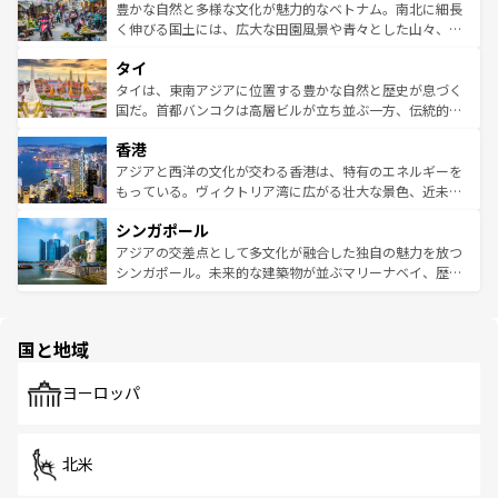
が味わえる。 なお、新着の台湾情報は
コンテンツ一覧
を参
できる。そして、キムチや焼肉、絶品のストリートフード
豊かな自然と多様な文化が魅力的なベトナム。南北に細長
照してほしい。
まで、さまざまな韓国料理が待っている。夜には、韓国な
く伸びる国土には、広大な田園風景や青々とした山々、世
らではのナイトライフも堪能できる。あたたかいホスピタ
界遺産に登録された壮大な自然景観が点在し、都市部では
タイ
リティに包まれながら、韓国の多彩な魅力を心ゆくまで味
急速な発展と共に伝統が息づく。ハノイの古い町並みやホ
わってみてほしい。 なお、新着の韓国情報は
コンテンツ一
ーチミン市のフランス統治時代の建物も、独特の雰囲気を
タイは、東南アジアに位置する豊かな自然と歴史が息づく
覧
を参照してほしい。
醸し出している。また、バラエティの豊かさとおいしさで
国だ。首都バンコクは高層ビルが立ち並ぶ一方、伝統的な
世界中の食通を魅了してやまないベトナム料理も魅力のひ
寺院や市場がいたるところに点在し、古きよき文化と現代
香港
とつ。フォーやバインミー、ベトナムコーヒーなどは、ぜ
の活気が交差している。北部ではチェンマイなどの山岳地
ひ現地で味わいたい。どの地域を訪れてもあたたかい人々
帯で自然と触れ合い、南部ではプーケットやクラビの美し
アジアと西洋の文化が交わる香港は、特有のエネルギーを
が旅行者を迎えてくれるので、きっと忘れられない旅にな
いビーチでリゾート気分を楽しむことができる。タイ料理
もっている。ヴィクトリア湾に広がる壮大な景色、近未来
るはずだ。 なお、新着のベトナム情報は
コンテンツ一覧
を
は世界的に有名で、屋台から高級レストランまで味覚を刺
的なアートスポット、そして歴史と現代が融合した町並
参照してほしい。
シンガポール
激する。気候は一年中温暖で、どの季節にも異なる楽しみ
み、どこを訪れても感動するはず。観光スポットが密集し
が待っている。親しみやすいタイの人々、仏教を中心とし
ており、効率よく見どころを回れるのも魅力。息をのむよ
アジアの交差点として多文化が融合した独自の魅力を放つ
た文化、そして多様な観光資源が、訪れる旅人を魅了し続
うな絶景から文化的な体験まで、香港を存分に楽しみ尽く
シンガポール。未来的な建築物が並ぶマリーナベイ、歴史
ける。 なお、新着のタイ情報は
コンテンツ一覧
を参照して
そう。 なお、新着の香港情報は
コンテンツ一覧
を参照して
と伝統を感じられるエスニックタウン、多数の緑豊かな公
ほしい。
ほしい。
園や自然保護区など、自然が調和した近代的な景観と文化
の多様性あふれるカラフルな町は、どこを歩いても新しい
国と地域
発見がある。さらに、治安のよさや充実した公共交通機関
も、旅行者にとっては魅力的なポイント。グルメも豊富
で、ホーカーズは地元の風情を楽しめる外せないスポット
ヨーロッパ
だ。訪れる人を飽きさせないシンガポールで、多様な魅力
を体感しよう。 なお、新着のシンガポール情報は
コンテン
ツ一覧
を参照してほしい。
北米