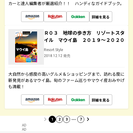
カーと達人編集者が厳選紹介！！ ハンディなガイドブック。
詳細を見る
Ｒ０３ 地球の歩き方 リゾートスタ
イル マウイ島 ２０１９～２０２０
Resort Style
2018.12.12 発売
大自然から感度の高いグルメ＆ショッピングまで、訪れる度に
新発見があるマウイ島。旬のファーム巡りやマウイ産おみやげ
も満載！
詳細を見る
…
1
2
3
7
AD
AD