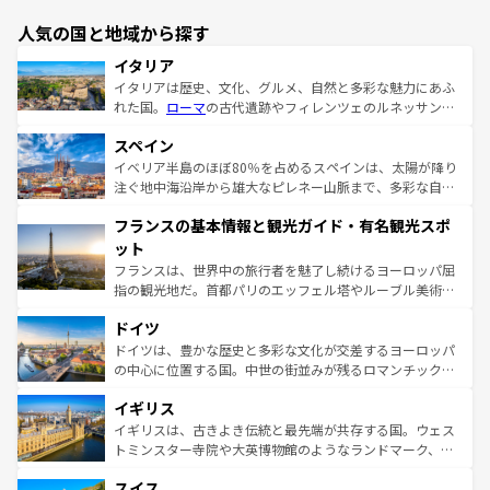
人気の国と地域から探す
イタリア
イタリアは歴史、文化、グルメ、自然と多彩な魅力にあふ
れた国。
ローマ
の古代遺跡やフィレンツェのルネッサンス
美術、ヴェネツィアの運河など、歴史あるスポットはもち
スペイン
ろん、トスカーナの美しい田園風景やアマルフィ海岸の絶
景など、自然景観も見逃せない。観光の合間には、本場の
イベリア半島のほぼ80％を占めるスペインは、太陽が降り
ピザやパスタなど、絶品のイタリア料理を堪能することも
注ぐ地中海沿岸から雄大なピレネー山脈まで、多彩な自然
できる。朝目覚めてから夜眠るまで、すべての瞬間を楽し
と文化が詰まったヨーロッパ屈指の旅行先だ。多様な地域
フランスの基本情報と観光ガイド・有名観光スポ
ませてくれるイタリアで、忘れられない旅をしてみよう！
文化が根付くこの国では、情熱的なフラメンコ、熱気あふ
なお、新着のイタリア情報は
コンテンツ一覧
を参照してほ
れる闘牛、そして美味しいタパスが生活の一部となってい
ット
しい。
る。首都マドリードの洗練された雰囲気や、バルセロナの
フランスは、世界中の旅行者を魅了し続けるヨーロッパ屈
アートに溢れた街角から、地方では古代ローマ遺跡や中世
指の観光地だ。首都パリのエッフェル塔やルーブル美術館
の城塞都市、穏やかなビーチリゾートまで多彩な表情を見
といった象徴的なスポットから、田舎町の古風な美しさま
せる。地方によって風土や気候が異なるスペインはその個
ドイツ
で、幅広い魅力が詰まっている。華麗な宮殿、歴史的な大
性で訪れる人を魅了する。 なお、新着のスペイン情報は
コ
聖堂、美しいビーチ、そして豊かな自然が、訪れる者を心
ドイツは、豊かな歴史と多彩な文化が交差するヨーロッパ
ンテンツ一覧
を参照してほしい。
から魅了する。また、フランスは美食の国としても知ら
の中心に位置する国。中世の街並みが残るロマンチック街
れ、フランス料理はユネスコ無形文化遺産にも登録されて
道から、未来を先取りするようなモダンな都市まで多様な
イギリス
いる。シャンパンの発祥地であるランス、プロヴァンスの
顔を持つこの国は、どこを歩いても飽きることがない。ベ
香り高いラベンダー畑など、多彩な楽しみ方が可能だ。さ
ルリンの文化的活気、バイエルン州のアルプスの絶景、そ
イギリスは、古きよき伝統と最先端が共存する国。ウェス
らに、パリ以外の地域にも魅力が溢れており、どの街角に
してライン川沿いのワイン畑といった風景は必見。ビール
トミンスター寺院や大英博物館のようなランドマーク、歴
も豊かな歴史と文化が息づいている。パリ以外の個性あふ
とソーセージを味わいながら地元の人と過ごす楽しい時間
史ある大学都市、美しい丘陵地帯や牧歌的な風景など、エ
れる地方に足を運ぶとそれぞれで全く異なる文化を体験で
スイス
は、お酒好きな人にはぜひ体験してほしい。 なお、新着の
リアごとに異なる魅力がある。また、優雅なアフタヌーン