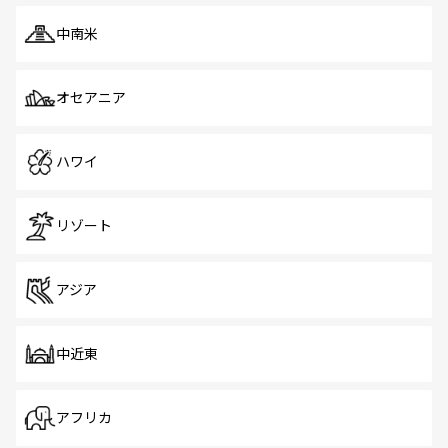
中南米
オセアニア
ハワイ
リゾート
アジア
中近東
アフリカ