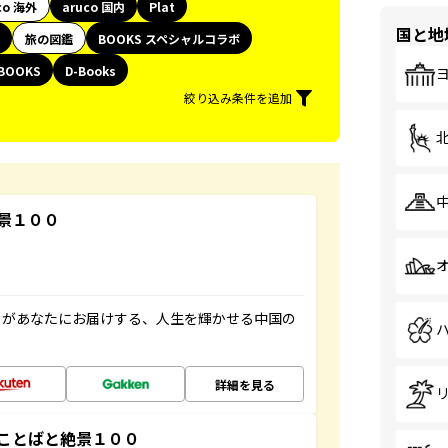
co 海外
aruco 国内
Plat
国と地
旅の図鑑
BOOKS スペシャルコラボ
BOOKS
D-Books
絞り込み条件を追加
景１００
」があなたにお届けする、人生を輝かせる中国の
詳細を見る
ことばと絶景１００