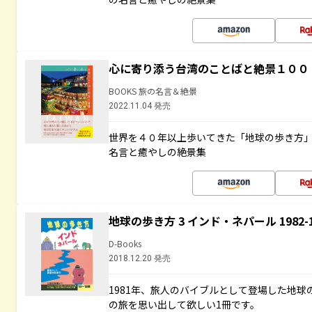
心に寄り添う台湾のことばと絶景１００
BOOKS 旅の名言＆絶景
2022.11.04 発売
世界を４０年以上歩いてきた「地球の歩き方
名言と癒やしの絶景集
地球の歩き方 3 インド・ネパール 1982
D-Books
2018.12.20 発売
1981年、旅人のバイブルとして登場した地
の旅を思い出して欲しい1冊です。