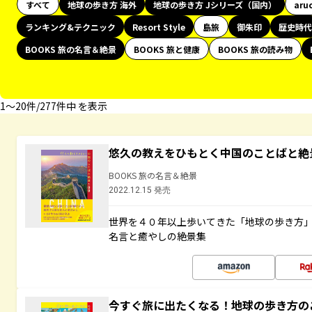
すべて
地球の歩き方 海外
地球の歩き方 Jシリーズ（国内）
aru
ランキング&テクニック
Resort Style
島旅
御朱印
歴史時代
BOOKS 旅の名言＆絶景
BOOKS 旅と健康
BOOKS 旅の読み物
1〜20件/277件中 を表示
悠久の教えをひもとく中国のことばと絶
BOOKS 旅の名言＆絶景
2022.12.15 発売
世界を４０年以上歩いてきた「地球の歩き方
名言と癒やしの絶景集
今すぐ旅に出たくなる！地球の歩き方の