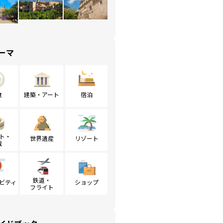
ーマ
食
建築・アート
宿泊
ト・
世界遺産
リゾート
戦
鉄道・
ビティ
ショップ
フライト