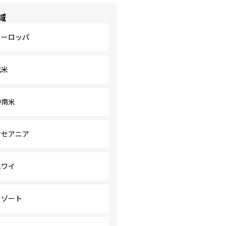
域
ヨーロッパ
北米
中南米
オセアニア
ハワイ
リゾート