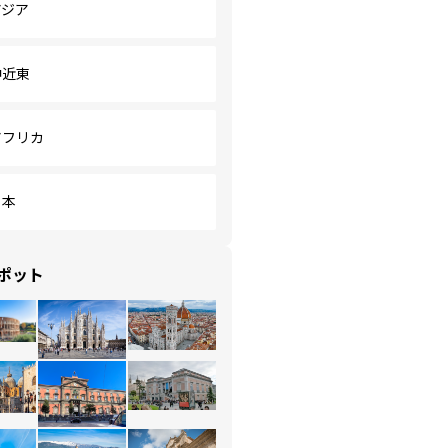
アジア
中近東
アフリカ
日本
ポット