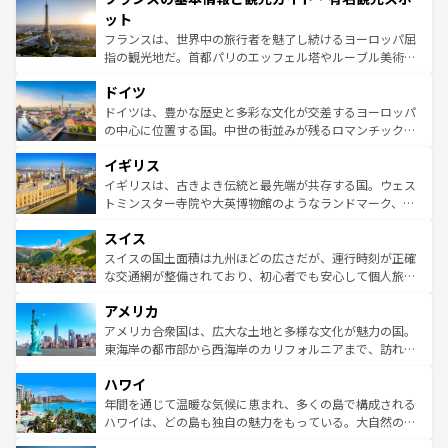
なお、新着のイタリア情報は
コンテンツ一覧
を参照してほ
れる闘牛、そして美味しいタパスが生活の一部となってい
ット
しい。
る。首都マドリードの洗練された雰囲気や、バルセロナの
フランスは、世界中の旅行者を魅了し続けるヨーロッパ屈
アートに溢れた街角から、地方では古代ローマ遺跡や中世
指の観光地だ。首都パリのエッフェル塔やルーブル美術館
の城塞都市、穏やかなビーチリゾートまで多彩な表情を見
といった象徴的なスポットから、田舎町の古風な美しさま
せる。地方によって風土や気候が異なるスペインはその個
ドイツ
で、幅広い魅力が詰まっている。華麗な宮殿、歴史的な大
性で訪れる人を魅了する。 なお、新着のスペイン情報は
コ
聖堂、美しいビーチ、そして豊かな自然が、訪れる者を心
ドイツは、豊かな歴史と多彩な文化が交差するヨーロッパ
ンテンツ一覧
を参照してほしい。
から魅了する。また、フランスは美食の国としても知ら
の中心に位置する国。中世の街並みが残るロマンチック街
れ、フランス料理はユネスコ無形文化遺産にも登録されて
道から、未来を先取りするようなモダンな都市まで多様な
イギリス
いる。シャンパンの発祥地であるランス、プロヴァンスの
顔を持つこの国は、どこを歩いても飽きることがない。ベ
香り高いラベンダー畑など、多彩な楽しみ方が可能だ。さ
ルリンの文化的活気、バイエルン州のアルプスの絶景、そ
イギリスは、古きよき伝統と最先端が共存する国。ウェス
らに、パリ以外の地域にも魅力が溢れており、どの街角に
してライン川沿いのワイン畑といった風景は必見。ビール
トミンスター寺院や大英博物館のようなランドマーク、歴
も豊かな歴史と文化が息づいている。パリ以外の個性あふ
とソーセージを味わいながら地元の人と過ごす楽しい時間
史ある大学都市、美しい丘陵地帯や牧歌的な風景など、エ
れる地方に足を運ぶとそれぞれで全く異なる文化を体験で
スイス
は、お酒好きな人にはぜひ体験してほしい。 なお、新着の
リアごとに異なる魅力がある。また、優雅なアフタヌーン
きるだろう。 なお、新着のフランス情報は
コンテンツ一覧
ドイツ情報は
コンテンツ一覧
を参照してほしい。
ティー、ビール好きにはたまらない英国パブ、サッカー観
スイスの国土面積は九州ほどの広さだが、運行時刻が正確
を参照してほしい。
戦など、本場だからこそできる体験も豊富。イギリスを旅
な交通網が整備されており、初心者でも安心して個人旅行
して楽しみつくそう。 なお、新着のイギリス情報は
コンテ
を楽しめる。日本同様に時刻表どおりの旅が可能だ。中世
アメリカ
ンツ一覧
を参照してほしい。
の建物がそのまま残る町や、スイスならではのユニークな
博物館もあり、アルプス観光だけでなく町歩きも満喫する
アメリカ合衆国は、広大な土地と多様な文化が魅力の国。
ことができる。国民の所得が高いため物価も高いが、旅行
東海岸の都市部から西海岸のカリフォルニアまで、訪れる
者向けの交通パス提供のサービスもあり、うまく活用すれ
場所ごとに異なる風景と体験が待っている。ニューヨーク
ハワイ
ば市内交通費無料で観光を楽しむこともできる。 なお、新
のような巨大都市は、観光、ショッピング、エンターテイ
着のスイス情報は
コンテンツ一覧
を参照してほしい。
ンメントが詰まった刺激的なスポットだ。一方、アメリカ
年間を通じて温暖な気候に恵まれ、多くの島で構成される
西部には大自然が広がり、グランドキャニオンやイエロー
ハワイは、どの島も独自の魅力をもっている。大自然の神
ストーン国立公園といった絶景が堪能できる。さらに、南
秘を感じたいなら、火山が生み出した壮大な景観を誇るハ