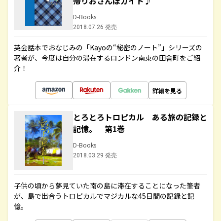
帰りおさんぽガイド♪
D-Books
2018.07.26 発売
英会話本でおなじみの「Kayoの“秘密のノート”」シリーズの
著者が、今度は自分の滞在するロンドン南東の田舎町をご紹
介！
詳細を見る
とろとろトロピカル ある旅の記録と
記憶。 第1巻
D-Books
2018.03.29 発売
子供の頃から夢見ていた南の島に滞在することになった筆者
が、島で出合うトロピカルでマジカルな45日間の記録と記
憶。