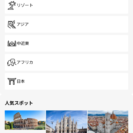
リゾート
アジア
中近東
アフリカ
日本
人気スポット