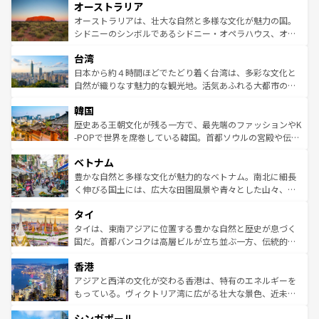
オーストラリア
部のニューオーリンズでは、音楽と美食が融合した独特の
ワイ島は見逃せない。また、定番の観光地といえばオアフ
文化が魅力。旅行者はアメリカの各地域で異なる魅力を楽
島だが、静かな自然を求めるならマウイ島やカウアイ島が
オーストラリアは、壮大な自然と多様な文化が魅力の国。
しみながら、その多様性と豊かな歴史を感じることができ
おすすめ。エメラルドグリーンに輝く海をはじめ、豊かな
シドニーのシンボルであるシドニー・オペラハウス、オー
るだろう。車でのロードトリップや列車の旅も、アメリカ
文化や歴史が息づいている。「アロハスピリット」と呼ば
ストラリア東海岸北部に広がる大サンゴ礁地帯グレートバ
ならではの贅沢な旅のスタイルだ。 なお、新着のアメリカ
台湾
れるおもてなしの心で訪れる人々を迎えてくれるハワイの
リアリーフや大陸中央部にそびえるウルル（エアーズロッ
情報は
コンテンツ一覧
を参照してほしい。
人々、おいしいローカルフードやハワイアンミュージッ
ク）、タスマニアの美しい原生林やケアンズの熱帯雨林な
日本から約４時間ほどでたどり着く台湾は、多彩な文化と
ク、伝統的なフラダンスなど、すべてがハワイの魅力を彩
ど、見どころがたくさん。また、カフェやワイン、オージ
自然が織りなす魅力的な観光地。活気あふれる大都市の台
っている。訪れるたびに新しい発見と感動が待っているハ
ービーフなどの食文化も豊かで、美味しいものであふれて
北やノスタルジックな町並みが人気な九份（ジォウフェ
ワイを、存分に味わってほしい。 なお、新着のハワイ情報
韓国
いる。アクティビティも充実しており、サーフィンやダイ
ン）、静ひつな山岳地帯である台湾東部など、都市の喧騒
は
コンテンツ一覧
を参照してほしい。
ビング、ハイキングなど、アウトドア好きにはたまらな
と山間の静けさが共存しており、訪れる人に新しい発見と
歴史ある王朝文化が残る一方で、最先端のファッションやK
い。オーストラリアの多彩な魅力を存分に味わいつくそ
驚きをもたらしてくれる。また、奥深い台湾の食文化も魅
-POPで世界を席巻している韓国。首都ソウルの宮殿や伝統
う。 なお、新着のオーストラリア情報は
コンテンツ一覧
を
力で、夜市などの屋台グルメから高級料理、ヘルシーで美
家屋が並ぶエリアでは韓国の歴史と文化に浸ることがで
参照してほしい。
ベトナム
容にもいいと評判のスイーツなど、バラエティ豊かな料理
き、地方に足を延ばせば四季折々の自然美を楽しむことが
が味わえる。 なお、新着の台湾情報は
コンテンツ一覧
を参
できる。そして、キムチや焼肉、絶品のストリートフード
豊かな自然と多様な文化が魅力的なベトナム。南北に細長
照してほしい。
まで、さまざまな韓国料理が待っている。夜には、韓国な
く伸びる国土には、広大な田園風景や青々とした山々、世
らではのナイトライフも堪能できる。あたたかいホスピタ
界遺産に登録された壮大な自然景観が点在し、都市部では
タイ
リティに包まれながら、韓国の多彩な魅力を心ゆくまで味
急速な発展と共に伝統が息づく。ハノイの古い町並みやホ
わってみてほしい。 なお、新着の韓国情報は
コンテンツ一
ーチミン市のフランス統治時代の建物も、独特の雰囲気を
タイは、東南アジアに位置する豊かな自然と歴史が息づく
覧
を参照してほしい。
醸し出している。また、バラエティの豊かさとおいしさで
国だ。首都バンコクは高層ビルが立ち並ぶ一方、伝統的な
世界中の食通を魅了してやまないベトナム料理も魅力のひ
寺院や市場がいたるところに点在し、古きよき文化と現代
香港
とつ。フォーやバインミー、ベトナムコーヒーなどは、ぜ
の活気が交差している。北部ではチェンマイなどの山岳地
ひ現地で味わいたい。どの地域を訪れてもあたたかい人々
帯で自然と触れ合い、南部ではプーケットやクラビの美し
アジアと西洋の文化が交わる香港は、特有のエネルギーを
が旅行者を迎えてくれるので、きっと忘れられない旅にな
いビーチでリゾート気分を楽しむことができる。タイ料理
もっている。ヴィクトリア湾に広がる壮大な景色、近未来
るはずだ。 なお、新着のベトナム情報は
コンテンツ一覧
を
は世界的に有名で、屋台から高級レストランまで味覚を刺
的なアートスポット、そして歴史と現代が融合した町並
参照してほしい。
シンガポール
激する。気候は一年中温暖で、どの季節にも異なる楽しみ
み、どこを訪れても感動するはず。観光スポットが密集し