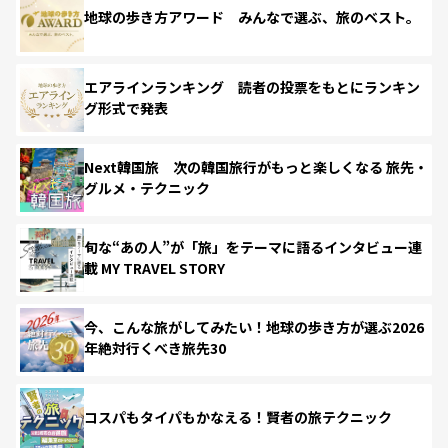
地球の歩き方アワード みんなで選ぶ、旅のベスト。
エアラインランキング 読者の投票をもとにランキン
グ形式で発表
Next韓国旅 次の韓国旅行がもっと楽しくなる 旅先・
グルメ・テクニック
旬な“あの人”が「旅」をテーマに語るインタビュー連
載 MY TRAVEL STORY
今、こんな旅がしてみたい！地球の歩き方が選ぶ2026
年絶対行くべき旅先30
コスパもタイパもかなえる！賢者の旅テクニック