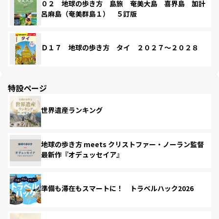
０２ 地球の歩き方 島旅 奄美大島 喜界島 加計
呂麻島（奄美群島１） ５訂版
Ｄ１７ 地球の歩き方 タイ ２０２７～２０２８
特設ページ
世界遺産ランキング
地球の歩き方 meets クリストファー・ノーラン監督
最新作『オデュッセイア』
準備も滞在もスマートに！ トラベルハック2026