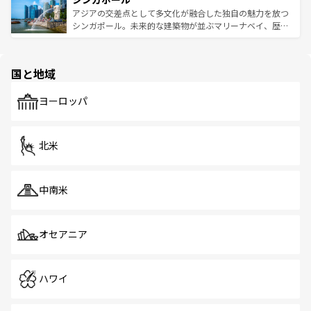
が待っている。親しみやすいタイの人々、仏教を中心とし
ており、効率よく見どころを回れるのも魅力。息をのむよ
アジアの交差点として多文化が融合した独自の魅力を放つ
た文化、そして多様な観光資源が、訪れる旅人を魅了し続
うな絶景から文化的な体験まで、香港を存分に楽しみ尽く
シンガポール。未来的な建築物が並ぶマリーナベイ、歴史
ける。 なお、新着のタイ情報は
コンテンツ一覧
を参照して
そう。 なお、新着の香港情報は
コンテンツ一覧
を参照して
と伝統を感じられるエスニックタウン、多数の緑豊かな公
ほしい。
ほしい。
園や自然保護区など、自然が調和した近代的な景観と文化
の多様性あふれるカラフルな町は、どこを歩いても新しい
国と地域
発見がある。さらに、治安のよさや充実した公共交通機関
も、旅行者にとっては魅力的なポイント。グルメも豊富
で、ホーカーズは地元の風情を楽しめる外せないスポット
ヨーロッパ
だ。訪れる人を飽きさせないシンガポールで、多様な魅力
を体感しよう。 なお、新着のシンガポール情報は
コンテン
ツ一覧
を参照してほしい。
北米
中南米
オセアニア
ハワイ