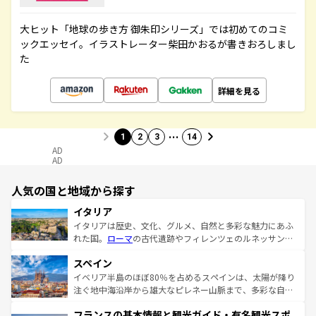
大ヒット「地球の歩き方 御朱印シリーズ」では初めてのコミ
ックエッセイ。イラストレーター柴田かおるが書きおろしまし
た
詳細を見る
…
1
2
3
14
AD
AD
人気の国と地域から探す
イタリア
イタリアは歴史、文化、グルメ、自然と多彩な魅力にあふ
れた国。
ローマ
の古代遺跡やフィレンツェのルネッサンス
美術、ヴェネツィアの運河など、歴史あるスポットはもち
スペイン
ろん、トスカーナの美しい田園風景やアマルフィ海岸の絶
景など、自然景観も見逃せない。観光の合間には、本場の
イベリア半島のほぼ80％を占めるスペインは、太陽が降り
ピザやパスタなど、絶品のイタリア料理を堪能することも
注ぐ地中海沿岸から雄大なピレネー山脈まで、多彩な自然
できる。朝目覚めてから夜眠るまで、すべての瞬間を楽し
と文化が詰まったヨーロッパ屈指の旅行先だ。多様な地域
フランスの基本情報と観光ガイド・有名観光スポ
ませてくれるイタリアで、忘れられない旅をしてみよう！
文化が根付くこの国では、情熱的なフラメンコ、熱気あふ