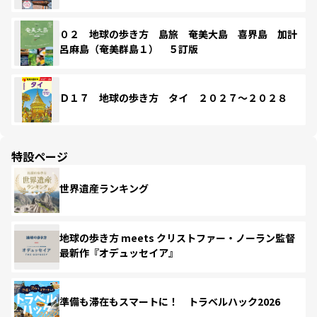
０２ 地球の歩き方 島旅 奄美大島 喜界島 加計
呂麻島（奄美群島１） ５訂版
Ｄ１７ 地球の歩き方 タイ ２０２７～２０２８
特設ページ
世界遺産ランキング
地球の歩き方 meets クリストファー・ノーラン監督
最新作『オデュッセイア』
準備も滞在もスマートに！ トラベルハック2026