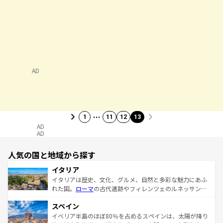
AD
…
1
11
12
13
AD
AD
人気の国と地域から探す
イタリア
イタリアは歴史、文化、グルメ、自然と多彩な魅力にあふ
れた国。
ローマ
の古代遺跡やフィレンツェのルネッサンス
美術、ヴェネツィアの運河など、歴史あるスポットはもち
スペイン
ろん、トスカーナの美しい田園風景やアマルフィ海岸の絶
景など、自然景観も見逃せない。観光の合間には、本場の
イベリア半島のほぼ80％を占めるスペインは、太陽が降り