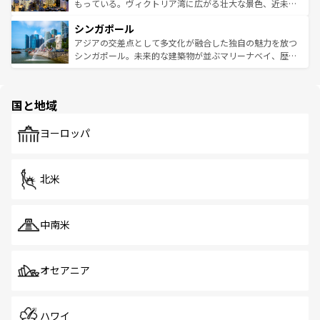
が旅行者を迎えてくれるので、きっと忘れられない旅にな
いビーチでリゾート気分を楽しむことができる。タイ料理
もっている。ヴィクトリア湾に広がる壮大な景色、近未来
るはずだ。 なお、新着のベトナム情報は
コンテンツ一覧
を
は世界的に有名で、屋台から高級レストランまで味覚を刺
的なアートスポット、そして歴史と現代が融合した町並
参照してほしい。
シンガポール
激する。気候は一年中温暖で、どの季節にも異なる楽しみ
み、どこを訪れても感動するはず。観光スポットが密集し
が待っている。親しみやすいタイの人々、仏教を中心とし
ており、効率よく見どころを回れるのも魅力。息をのむよ
アジアの交差点として多文化が融合した独自の魅力を放つ
た文化、そして多様な観光資源が、訪れる旅人を魅了し続
うな絶景から文化的な体験まで、香港を存分に楽しみ尽く
シンガポール。未来的な建築物が並ぶマリーナベイ、歴史
ける。 なお、新着のタイ情報は
コンテンツ一覧
を参照して
そう。 なお、新着の香港情報は
コンテンツ一覧
を参照して
と伝統を感じられるエスニックタウン、多数の緑豊かな公
ほしい。
ほしい。
園や自然保護区など、自然が調和した近代的な景観と文化
の多様性あふれるカラフルな町は、どこを歩いても新しい
国と地域
発見がある。さらに、治安のよさや充実した公共交通機関
も、旅行者にとっては魅力的なポイント。グルメも豊富
で、ホーカーズは地元の風情を楽しめる外せないスポット
ヨーロッパ
だ。訪れる人を飽きさせないシンガポールで、多様な魅力
を体感しよう。 なお、新着のシンガポール情報は
コンテン
ツ一覧
を参照してほしい。
北米
中南米
オセアニア
ハワイ