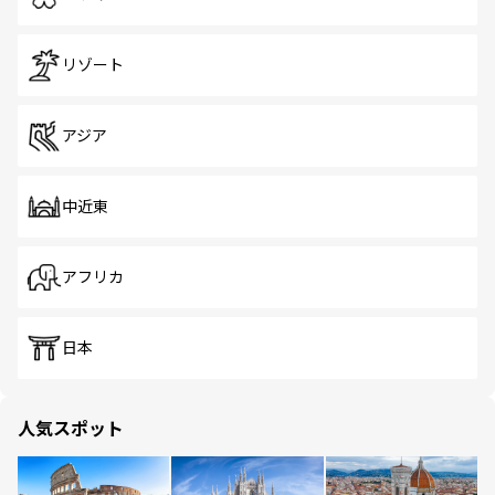
リゾート
アジア
中近東
アフリカ
日本
人気スポット