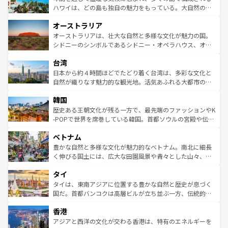
西部には大自然が広がり、グランドキャニオンやイエロー
ハワイは、どの島も独自の魅力をもっている。大自然の神
ストーン国立公園といった絶景が堪能できる。さらに、南
秘を感じたいなら、火山が生み出した壮大な景観を誇るハ
オーストラリア
部のニューオーリンズでは、音楽と美食が融合した独特の
ワイ島は見逃せない。また、定番の観光地といえばオアフ
文化が魅力。旅行者はアメリカの各地域で異なる魅力を楽
島だが、静かな自然を求めるならマウイ島やカウアイ島が
オーストラリアは、壮大な自然と多様な文化が魅力の国。
しみながら、その多様性と豊かな歴史を感じることができ
おすすめ。エメラルドグリーンに輝く海をはじめ、豊かな
シドニーのシンボルであるシドニー・オペラハウス、オー
るだろう。車でのロードトリップや列車の旅も、アメリカ
文化や歴史が息づいている。「アロハスピリット」と呼ば
ストラリア東海岸北部に広がる大サンゴ礁地帯グレートバ
ならではの贅沢な旅のスタイルだ。 なお、新着のアメリカ
台湾
れるおもてなしの心で訪れる人々を迎えてくれるハワイの
リアリーフや大陸中央部にそびえるウルル（エアーズロッ
情報は
コンテンツ一覧
を参照してほしい。
人々、おいしいローカルフードやハワイアンミュージッ
ク）、タスマニアの美しい原生林やケアンズの熱帯雨林な
日本から約４時間ほどでたどり着く台湾は、多彩な文化と
ク、伝統的なフラダンスなど、すべてがハワイの魅力を彩
ど、見どころがたくさん。また、カフェやワイン、オージ
自然が織りなす魅力的な観光地。活気あふれる大都市の台
っている。訪れるたびに新しい発見と感動が待っているハ
ービーフなどの食文化も豊かで、美味しいものであふれて
北やノスタルジックな町並みが人気な九份（ジォウフェ
ワイを、存分に味わってほしい。 なお、新着のハワイ情報
韓国
いる。アクティビティも充実しており、サーフィンやダイ
ン）、静ひつな山岳地帯である台湾東部など、都市の喧騒
は
コンテンツ一覧
を参照してほしい。
ビング、ハイキングなど、アウトドア好きにはたまらな
と山間の静けさが共存しており、訪れる人に新しい発見と
歴史ある王朝文化が残る一方で、最先端のファッションやK
い。オーストラリアの多彩な魅力を存分に味わいつくそ
驚きをもたらしてくれる。また、奥深い台湾の食文化も魅
-POPで世界を席巻している韓国。首都ソウルの宮殿や伝統
う。 なお、新着のオーストラリア情報は
コンテンツ一覧
を
力で、夜市などの屋台グルメから高級料理、ヘルシーで美
家屋が並ぶエリアでは韓国の歴史と文化に浸ることがで
参照してほしい。
ベトナム
容にもいいと評判のスイーツなど、バラエティ豊かな料理
き、地方に足を延ばせば四季折々の自然美を楽しむことが
が味わえる。 なお、新着の台湾情報は
コンテンツ一覧
を参
できる。そして、キムチや焼肉、絶品のストリートフード
豊かな自然と多様な文化が魅力的なベトナム。南北に細長
照してほしい。
まで、さまざまな韓国料理が待っている。夜には、韓国な
く伸びる国土には、広大な田園風景や青々とした山々、世
らではのナイトライフも堪能できる。あたたかいホスピタ
界遺産に登録された壮大な自然景観が点在し、都市部では
タイ
リティに包まれながら、韓国の多彩な魅力を心ゆくまで味
急速な発展と共に伝統が息づく。ハノイの古い町並みやホ
わってみてほしい。 なお、新着の韓国情報は
コンテンツ一
ーチミン市のフランス統治時代の建物も、独特の雰囲気を
タイは、東南アジアに位置する豊かな自然と歴史が息づく
覧
を参照してほしい。
醸し出している。また、バラエティの豊かさとおいしさで
国だ。首都バンコクは高層ビルが立ち並ぶ一方、伝統的な
世界中の食通を魅了してやまないベトナム料理も魅力のひ
寺院や市場がいたるところに点在し、古きよき文化と現代
香港
とつ。フォーやバインミー、ベトナムコーヒーなどは、ぜ
の活気が交差している。北部ではチェンマイなどの山岳地
ひ現地で味わいたい。どの地域を訪れてもあたたかい人々
帯で自然と触れ合い、南部ではプーケットやクラビの美し
アジアと西洋の文化が交わる香港は、特有のエネルギーを