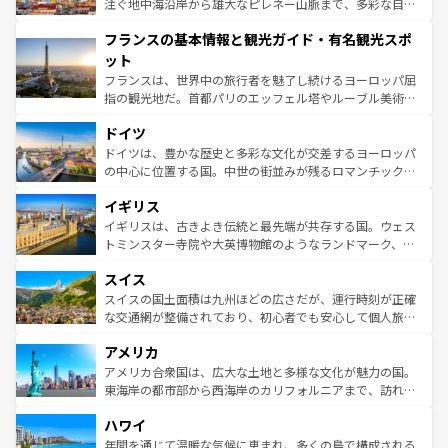
ピザやパスタなど、絶品のイタリア料理を堪能することも
注ぐ地中海沿岸から雄大なピレネー山脈まで、多彩な自然
できる。朝目覚めてから夜眠るまで、すべての瞬間を楽し
と文化が詰まったヨーロッパ屈指の旅行先だ。多様な地域
フランスの基本情報と観光ガイド・有名観光スポ
ませてくれるイタリアで、忘れられない旅をしてみよう！
文化が根付くこの国では、情熱的なフラメンコ、熱気あふ
なお、新着のイタリア情報は
コンテンツ一覧
を参照してほ
れる闘牛、そして美味しいタパスが生活の一部となってい
ット
しい。
る。首都マドリードの洗練された雰囲気や、バルセロナの
フランスは、世界中の旅行者を魅了し続けるヨーロッパ屈
アートに溢れた街角から、地方では古代ローマ遺跡や中世
指の観光地だ。首都パリのエッフェル塔やルーブル美術館
の城塞都市、穏やかなビーチリゾートまで多彩な表情を見
といった象徴的なスポットから、田舎町の古風な美しさま
せる。地方によって風土や気候が異なるスペインはその個
ドイツ
で、幅広い魅力が詰まっている。華麗な宮殿、歴史的な大
性で訪れる人を魅了する。 なお、新着のスペイン情報は
コ
聖堂、美しいビーチ、そして豊かな自然が、訪れる者を心
ドイツは、豊かな歴史と多彩な文化が交差するヨーロッパ
ンテンツ一覧
を参照してほしい。
から魅了する。また、フランスは美食の国としても知ら
の中心に位置する国。中世の街並みが残るロマンチック街
れ、フランス料理はユネスコ無形文化遺産にも登録されて
道から、未来を先取りするようなモダンな都市まで多様な
イギリス
いる。シャンパンの発祥地であるランス、プロヴァンスの
顔を持つこの国は、どこを歩いても飽きることがない。ベ
香り高いラベンダー畑など、多彩な楽しみ方が可能だ。さ
ルリンの文化的活気、バイエルン州のアルプスの絶景、そ
イギリスは、古きよき伝統と最先端が共存する国。ウェス
らに、パリ以外の地域にも魅力が溢れており、どの街角に
してライン川沿いのワイン畑といった風景は必見。ビール
トミンスター寺院や大英博物館のようなランドマーク、歴
も豊かな歴史と文化が息づいている。パリ以外の個性あふ
とソーセージを味わいながら地元の人と過ごす楽しい時間
史ある大学都市、美しい丘陵地帯や牧歌的な風景など、エ
れる地方に足を運ぶとそれぞれで全く異なる文化を体験で
スイス
は、お酒好きな人にはぜひ体験してほしい。 なお、新着の
リアごとに異なる魅力がある。また、優雅なアフタヌーン
きるだろう。 なお、新着のフランス情報は
コンテンツ一覧
ドイツ情報は
コンテンツ一覧
を参照してほしい。
ティー、ビール好きにはたまらない英国パブ、サッカー観
スイスの国土面積は九州ほどの広さだが、運行時刻が正確
を参照してほしい。
戦など、本場だからこそできる体験も豊富。イギリスを旅
な交通網が整備されており、初心者でも安心して個人旅行
して楽しみつくそう。 なお、新着のイギリス情報は
コンテ
を楽しめる。日本同様に時刻表どおりの旅が可能だ。中世
アメリカ
ンツ一覧
を参照してほしい。
の建物がそのまま残る町や、スイスならではのユニークな
博物館もあり、アルプス観光だけでなく町歩きも満喫する
アメリカ合衆国は、広大な土地と多様な文化が魅力の国。
ことができる。国民の所得が高いため物価も高いが、旅行
東海岸の都市部から西海岸のカリフォルニアまで、訪れる
者向けの交通パス提供のサービスもあり、うまく活用すれ
場所ごとに異なる風景と体験が待っている。ニューヨーク
ハワイ
ば市内交通費無料で観光を楽しむこともできる。 なお、新
のような巨大都市は、観光、ショッピング、エンターテイ
着のスイス情報は
コンテンツ一覧
を参照してほしい。
ンメントが詰まった刺激的なスポットだ。一方、アメリカ
年間を通じて温暖な気候に恵まれ、多くの島で構成される