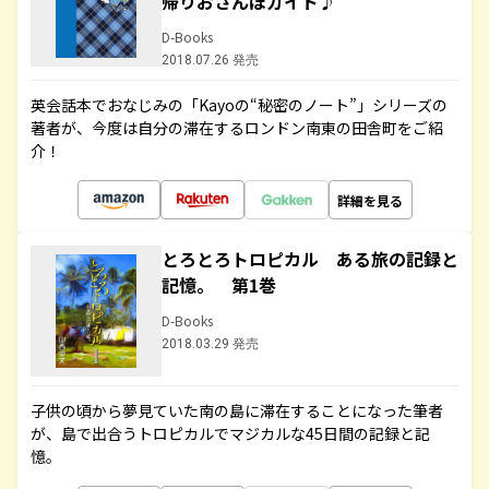
帰りおさんぽガイド♪
D-Books
2018.07.26 発売
英会話本でおなじみの「Kayoの“秘密のノート”」シリーズの
著者が、今度は自分の滞在するロンドン南東の田舎町をご紹
介！
詳細を見る
とろとろトロピカル ある旅の記録と
記憶。 第1巻
D-Books
2018.03.29 発売
子供の頃から夢見ていた南の島に滞在することになった筆者
が、島で出合うトロピカルでマジカルな45日間の記録と記
憶。