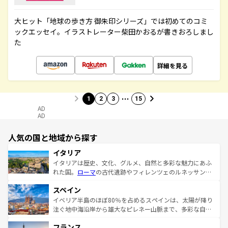
大ヒット「地球の歩き方 御朱印シリーズ」では初めてのコミ
ックエッセイ。イラストレーター柴田かおるが書きおろしまし
た
詳細を見る
…
1
2
3
15
AD
AD
人気の国と地域から探す
イタリア
イタリアは歴史、文化、グルメ、自然と多彩な魅力にあふ
れた国。
ローマ
の古代遺跡やフィレンツェのルネッサンス
美術、ヴェネツィアの運河など、歴史あるスポットはもち
スペイン
ろん、トスカーナの美しい田園風景やアマルフィ海岸の絶
景など、自然景観も見逃せない。観光の合間には、本場の
イベリア半島のほぼ80％を占めるスペインは、太陽が降り
ピザやパスタなど、絶品のイタリア料理を堪能することも
注ぐ地中海沿岸から雄大なピレネー山脈まで、多彩な自然
できる。朝目覚めてから夜眠るまで、すべての瞬間を楽し
と文化が詰まったヨーロッパ屈指の旅行先だ。多様な地域
フランス
ませてくれるイタリアで、忘れられない旅をしてみよう！
文化が根付くこの国では、情熱的なフラメンコ、熱気あふ