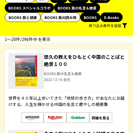
BOOKS スペシャルコラボ
BOOKS 旅の名言＆絶景
BOOKS 旅と健康
BOOKS 旅の読み物
BOOKS
D-Books
絞り込み条件を追加
1〜20件/296件中 を表示
悠久の教えをひもとく中国のことばと
絶景１００
BOOKS 旅の名言＆絶景
2022.12.15 発売
世界を４０年以上歩いてきた「地球の歩き方」があなたにお届
けする、人生を輝かせる中国の名言と癒やしの絶景集
詳細を見る