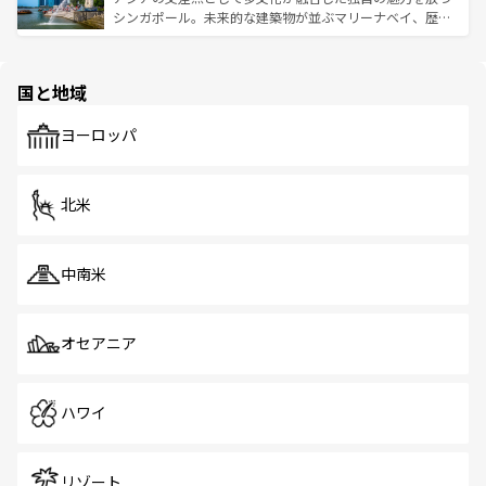
た文化、そして多様な観光資源が、訪れる旅人を魅了し続
うな絶景から文化的な体験まで、香港を存分に楽しみ尽く
シンガポール。未来的な建築物が並ぶマリーナベイ、歴史
ける。 なお、新着のタイ情報は
コンテンツ一覧
を参照して
そう。 なお、新着の香港情報は
コンテンツ一覧
を参照して
と伝統を感じられるエスニックタウン、多数の緑豊かな公
ほしい。
ほしい。
園や自然保護区など、自然が調和した近代的な景観と文化
の多様性あふれるカラフルな町は、どこを歩いても新しい
国と地域
発見がある。さらに、治安のよさや充実した公共交通機関
も、旅行者にとっては魅力的なポイント。グルメも豊富
で、ホーカーズは地元の風情を楽しめる外せないスポット
ヨーロッパ
だ。訪れる人を飽きさせないシンガポールで、多様な魅力
を体感しよう。 なお、新着のシンガポール情報は
コンテン
ツ一覧
を参照してほしい。
北米
中南米
オセアニア
ハワイ
リゾート