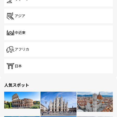
アジア
中近東
アフリカ
日本
人気スポット