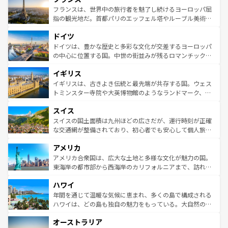
なお、新着のイタリア情報は
コンテンツ一覧
を参照してほ
れる闘牛、そして美味しいタパスが生活の一部となってい
フランスは、世界中の旅行者を魅了し続けるヨーロッパ屈
しい。
る。首都マドリードの洗練された雰囲気や、バルセロナの
指の観光地だ。首都パリのエッフェル塔やルーブル美術館
アートに溢れた街角から、地方では古代ローマ遺跡や中世
といった象徴的なスポットから、田舎町の古風な美しさま
ドイツ
の城塞都市、穏やかなビーチリゾートまで多彩な表情を見
で、幅広い魅力が詰まっている。華麗な宮殿、歴史的な大
せる。地方によって風土や気候が異なるスペインはその個
聖堂、美しいビーチ、そして豊かな自然が、訪れる者を心
ドイツは、豊かな歴史と多彩な文化が交差するヨーロッパ
性で訪れる人を魅了する。 なお、新着のスペイン情報は
コ
から魅了する。また、フランスは美食の国としても知ら
の中心に位置する国。中世の街並みが残るロマンチック街
ンテンツ一覧
を参照してほしい。
れ、フランス料理はユネスコ無形文化遺産にも登録されて
道から、未来を先取りするようなモダンな都市まで多様な
イギリス
いる。シャンパンの発祥地であるランス、プロヴァンスの
顔を持つこの国は、どこを歩いても飽きることがない。ベ
香り高いラベンダー畑など、多彩な楽しみ方が可能だ。さ
ルリンの文化的活気、バイエルン州のアルプスの絶景、そ
イギリスは、古きよき伝統と最先端が共存する国。ウェス
らに、パリ以外の地域にも魅力が溢れており、どの街角に
してライン川沿いのワイン畑といった風景は必見。ビール
トミンスター寺院や大英博物館のようなランドマーク、歴
も豊かな歴史と文化が息づいている。パリ以外の個性あふ
とソーセージを味わいながら地元の人と過ごす楽しい時間
史ある大学都市、美しい丘陵地帯や牧歌的な風景など、エ
れる地方に足を運ぶとそれぞれで全く異なる文化を体験で
スイス
は、お酒好きな人にはぜひ体験してほしい。 なお、新着の
リアごとに異なる魅力がある。また、優雅なアフタヌーン
きるだろう。 なお、新着のフランス情報は
コンテンツ一覧
ドイツ情報は
コンテンツ一覧
を参照してほしい。
ティー、ビール好きにはたまらない英国パブ、サッカー観
スイスの国土面積は九州ほどの広さだが、運行時刻が正確
を参照してほしい。
戦など、本場だからこそできる体験も豊富。イギリスを旅
な交通網が整備されており、初心者でも安心して個人旅行
して楽しみつくそう。 なお、新着のイギリス情報は
コンテ
を楽しめる。日本同様に時刻表どおりの旅が可能だ。中世
アメリカ
ンツ一覧
を参照してほしい。
の建物がそのまま残る町や、スイスならではのユニークな
博物館もあり、アルプス観光だけでなく町歩きも満喫する
アメリカ合衆国は、広大な土地と多様な文化が魅力の国。
ことができる。国民の所得が高いため物価も高いが、旅行
東海岸の都市部から西海岸のカリフォルニアまで、訪れる
者向けの交通パス提供のサービスもあり、うまく活用すれ
場所ごとに異なる風景と体験が待っている。ニューヨーク
ハワイ
ば市内交通費無料で観光を楽しむこともできる。 なお、新
のような巨大都市は、観光、ショッピング、エンターテイ
着のスイス情報は
コンテンツ一覧
を参照してほしい。
ンメントが詰まった刺激的なスポットだ。一方、アメリカ
年間を通じて温暖な気候に恵まれ、多くの島で構成される
西部には大自然が広がり、グランドキャニオンやイエロー
ハワイは、どの島も独自の魅力をもっている。大自然の神
ストーン国立公園といった絶景が堪能できる。さらに、南
秘を感じたいなら、火山が生み出した壮大な景観を誇るハ
オーストラリア
部のニューオーリンズでは、音楽と美食が融合した独特の
ワイ島は見逃せない。また、定番の観光地といえばオアフ