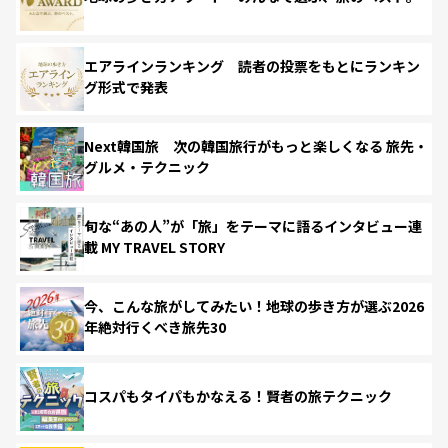
エアラインランキング 読者の投票をもとにランキン
グ形式で発表
Next韓国旅 次の韓国旅行がもっと楽しくなる 旅先・
グルメ・テクニック
旬な“あの人”が「旅」をテーマに語るインタビュー連
載 MY TRAVEL STORY
今、こんな旅がしてみたい！地球の歩き方が選ぶ2026
年絶対行くべき旅先30
コスパもタイパもかなえる！賢者の旅テクニック