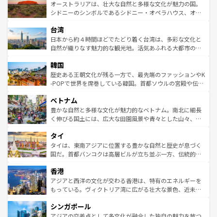
文化が魅力。旅行者はアメリカの各地域で異なる魅力を楽
島だが、静かな自然を求めるならマウイ島やカウアイ島が
オーストラリアは、壮大な自然と多様な文化が魅力の国。
しみながら、その多様性と豊かな歴史を感じることができ
おすすめ。エメラルドグリーンに輝く海をはじめ、豊かな
シドニーのシンボルであるシドニー・オペラハウス、オー
るだろう。車でのロードトリップや列車の旅も、アメリカ
文化や歴史が息づいている。「アロハスピリット」と呼ば
ストラリア東海岸北部に広がる大サンゴ礁地帯グレートバ
ならではの贅沢な旅のスタイルだ。 なお、新着のアメリカ
台湾
れるおもてなしの心で訪れる人々を迎えてくれるハワイの
リアリーフや大陸中央部にそびえるウルル（エアーズロッ
情報は
コンテンツ一覧
を参照してほしい。
人々、おいしいローカルフードやハワイアンミュージッ
ク）、タスマニアの美しい原生林やケアンズの熱帯雨林な
日本から約４時間ほどでたどり着く台湾は、多彩な文化と
ク、伝統的なフラダンスなど、すべてがハワイの魅力を彩
ど、見どころがたくさん。また、カフェやワイン、オージ
自然が織りなす魅力的な観光地。活気あふれる大都市の台
っている。訪れるたびに新しい発見と感動が待っているハ
ービーフなどの食文化も豊かで、美味しいものであふれて
北やノスタルジックな町並みが人気な九份（ジォウフェ
ワイを、存分に味わってほしい。 なお、新着のハワイ情報
韓国
いる。アクティビティも充実しており、サーフィンやダイ
ン）、静ひつな山岳地帯である台湾東部など、都市の喧騒
は
コンテンツ一覧
を参照してほしい。
ビング、ハイキングなど、アウトドア好きにはたまらな
と山間の静けさが共存しており、訪れる人に新しい発見と
歴史ある王朝文化が残る一方で、最先端のファッションやK
い。オーストラリアの多彩な魅力を存分に味わいつくそ
驚きをもたらしてくれる。また、奥深い台湾の食文化も魅
-POPで世界を席巻している韓国。首都ソウルの宮殿や伝統
う。 なお、新着のオーストラリア情報は
コンテンツ一覧
を
力で、夜市などの屋台グルメから高級料理、ヘルシーで美
家屋が並ぶエリアでは韓国の歴史と文化に浸ることがで
参照してほしい。
ベトナム
容にもいいと評判のスイーツなど、バラエティ豊かな料理
き、地方に足を延ばせば四季折々の自然美を楽しむことが
が味わえる。 なお、新着の台湾情報は
コンテンツ一覧
を参
できる。そして、キムチや焼肉、絶品のストリートフード
豊かな自然と多様な文化が魅力的なベトナム。南北に細長
照してほしい。
まで、さまざまな韓国料理が待っている。夜には、韓国な
く伸びる国土には、広大な田園風景や青々とした山々、世
らではのナイトライフも堪能できる。あたたかいホスピタ
界遺産に登録された壮大な自然景観が点在し、都市部では
タイ
リティに包まれながら、韓国の多彩な魅力を心ゆくまで味
急速な発展と共に伝統が息づく。ハノイの古い町並みやホ
わってみてほしい。 なお、新着の韓国情報は
コンテンツ一
ーチミン市のフランス統治時代の建物も、独特の雰囲気を
タイは、東南アジアに位置する豊かな自然と歴史が息づく
覧
を参照してほしい。
醸し出している。また、バラエティの豊かさとおいしさで
国だ。首都バンコクは高層ビルが立ち並ぶ一方、伝統的な
世界中の食通を魅了してやまないベトナム料理も魅力のひ
寺院や市場がいたるところに点在し、古きよき文化と現代
香港
とつ。フォーやバインミー、ベトナムコーヒーなどは、ぜ
の活気が交差している。北部ではチェンマイなどの山岳地
ひ現地で味わいたい。どの地域を訪れてもあたたかい人々
帯で自然と触れ合い、南部ではプーケットやクラビの美し
アジアと西洋の文化が交わる香港は、特有のエネルギーを
が旅行者を迎えてくれるので、きっと忘れられない旅にな
いビーチでリゾート気分を楽しむことができる。タイ料理
もっている。ヴィクトリア湾に広がる壮大な景色、近未来
るはずだ。 なお、新着のベトナム情報は
コンテンツ一覧
を
は世界的に有名で、屋台から高級レストランまで味覚を刺
的なアートスポット、そして歴史と現代が融合した町並
参照してほしい。
シンガポール
激する。気候は一年中温暖で、どの季節にも異なる楽しみ
み、どこを訪れても感動するはず。観光スポットが密集し
が待っている。親しみやすいタイの人々、仏教を中心とし
ており、効率よく見どころを回れるのも魅力。息をのむよ
アジアの交差点として多文化が融合した独自の魅力を放つ