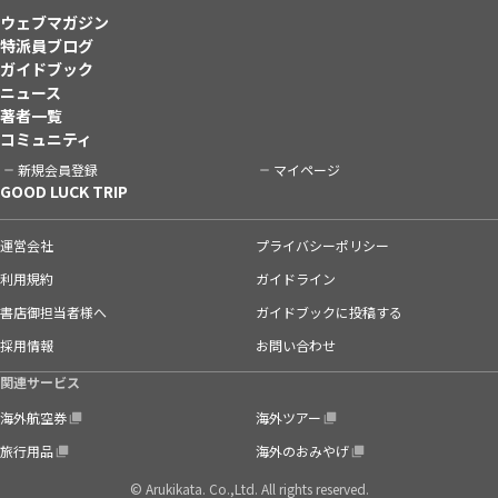
ウェブマガジン
特派員ブログ
ガイドブック
ニュース
著者一覧
コミュニティ
新規会員登録
マイページ
GOOD LUCK TRIP
運営会社
プライバシーポリシー
利用規約
ガイドライン
書店御担当者様へ
ガイドブックに投稿する
採用情報
お問い合わせ
関連サービス
海外航空券
海外ツアー
旅行用品
海外のおみやげ
© Arukikata. Co.,Ltd. All rights reserved.