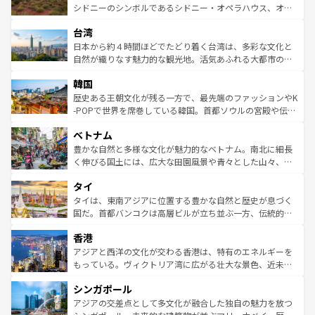
しみながら、その多様性と豊かな歴史を感じることができ
おすすめ。エメラルドグリーンに輝く海をはじめ、豊かな
シドニーのシンボルであるシドニー・オペラハウス、オー
るだろう。車でのロードトリップや列車の旅も、アメリカ
文化や歴史が息づいている。「アロハスピリット」と呼ば
ストラリア東海岸北部に広がる大サンゴ礁地帯グレートバ
ならではの贅沢な旅のスタイルだ。 なお、新着のアメリカ
台湾
れるおもてなしの心で訪れる人々を迎えてくれるハワイの
リアリーフや大陸中央部にそびえるウルル（エアーズロッ
情報は
コンテンツ一覧
を参照してほしい。
人々、おいしいローカルフードやハワイアンミュージッ
ク）、タスマニアの美しい原生林やケアンズの熱帯雨林な
日本から約４時間ほどでたどり着く台湾は、多彩な文化と
ク、伝統的なフラダンスなど、すべてがハワイの魅力を彩
ど、見どころがたくさん。また、カフェやワイン、オージ
自然が織りなす魅力的な観光地。活気あふれる大都市の台
っている。訪れるたびに新しい発見と感動が待っているハ
ービーフなどの食文化も豊かで、美味しいものであふれて
北やノスタルジックな町並みが人気な九份（ジォウフェ
ワイを、存分に味わってほしい。 なお、新着のハワイ情報
韓国
いる。アクティビティも充実しており、サーフィンやダイ
ン）、静ひつな山岳地帯である台湾東部など、都市の喧騒
は
コンテンツ一覧
を参照してほしい。
ビング、ハイキングなど、アウトドア好きにはたまらな
と山間の静けさが共存しており、訪れる人に新しい発見と
歴史ある王朝文化が残る一方で、最先端のファッションやK
い。オーストラリアの多彩な魅力を存分に味わいつくそ
驚きをもたらしてくれる。また、奥深い台湾の食文化も魅
-POPで世界を席巻している韓国。首都ソウルの宮殿や伝統
う。 なお、新着のオーストラリア情報は
コンテンツ一覧
を
力で、夜市などの屋台グルメから高級料理、ヘルシーで美
家屋が並ぶエリアでは韓国の歴史と文化に浸ることがで
参照してほしい。
ベトナム
容にもいいと評判のスイーツなど、バラエティ豊かな料理
き、地方に足を延ばせば四季折々の自然美を楽しむことが
が味わえる。 なお、新着の台湾情報は
コンテンツ一覧
を参
できる。そして、キムチや焼肉、絶品のストリートフード
豊かな自然と多様な文化が魅力的なベトナム。南北に細長
照してほしい。
まで、さまざまな韓国料理が待っている。夜には、韓国な
く伸びる国土には、広大な田園風景や青々とした山々、世
らではのナイトライフも堪能できる。あたたかいホスピタ
界遺産に登録された壮大な自然景観が点在し、都市部では
タイ
リティに包まれながら、韓国の多彩な魅力を心ゆくまで味
急速な発展と共に伝統が息づく。ハノイの古い町並みやホ
わってみてほしい。 なお、新着の韓国情報は
コンテンツ一
ーチミン市のフランス統治時代の建物も、独特の雰囲気を
タイは、東南アジアに位置する豊かな自然と歴史が息づく
覧
を参照してほしい。
醸し出している。また、バラエティの豊かさとおいしさで
国だ。首都バンコクは高層ビルが立ち並ぶ一方、伝統的な
世界中の食通を魅了してやまないベトナム料理も魅力のひ
寺院や市場がいたるところに点在し、古きよき文化と現代
香港
とつ。フォーやバインミー、ベトナムコーヒーなどは、ぜ
の活気が交差している。北部ではチェンマイなどの山岳地
ひ現地で味わいたい。どの地域を訪れてもあたたかい人々
帯で自然と触れ合い、南部ではプーケットやクラビの美し
アジアと西洋の文化が交わる香港は、特有のエネルギーを
が旅行者を迎えてくれるので、きっと忘れられない旅にな
いビーチでリゾート気分を楽しむことができる。タイ料理
もっている。ヴィクトリア湾に広がる壮大な景色、近未来
るはずだ。 なお、新着のベトナム情報は
コンテンツ一覧
を
は世界的に有名で、屋台から高級レストランまで味覚を刺
的なアートスポット、そして歴史と現代が融合した町並
参照してほしい。
シンガポール
激する。気候は一年中温暖で、どの季節にも異なる楽しみ
み、どこを訪れても感動するはず。観光スポットが密集し
が待っている。親しみやすいタイの人々、仏教を中心とし
ており、効率よく見どころを回れるのも魅力。息をのむよ
アジアの交差点として多文化が融合した独自の魅力を放つ
た文化、そして多様な観光資源が、訪れる旅人を魅了し続
うな絶景から文化的な体験まで、香港を存分に楽しみ尽く