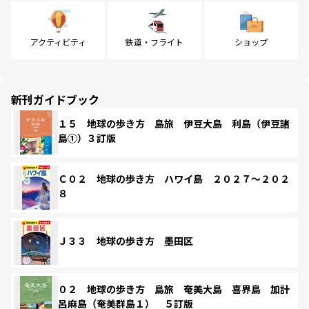
アクティビティ
鉄道・フライト
ショップ
新刊ガイドブック
１５ 地球の歩き方 島旅 伊豆大島 利島（伊豆諸
島①）３訂版
Ｃ０２ 地球の歩き方 ハワイ島 ２０２７～２０２
８
Ｊ３３ 地球の歩き方 墨田区
０２ 地球の歩き方 島旅 奄美大島 喜界島 加計
呂麻島（奄美群島１） ５訂版