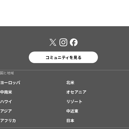
コミュニティを見る
国と地域
ヨーロッパ
北米
中南米
オセアニア
ハワイ
リゾート
アジア
中近東
アフリカ
日本