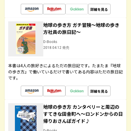
詳細を見る
地球の歩き方 ガチ冒険～地球の歩き
方社員の旅日記～
D-Books
2018.04.12 発売
本書は4人の旅好きによるただの旅日記です。たまたま『地球
の歩き方』で働いているだけで書いてある内容はただの旅日記
です。
詳細を見る
地球の歩き方 カンタベリーと周辺の
すてきな田舎町へ～ロンドンからの日
帰りおさんぽガイド♪
D-Books