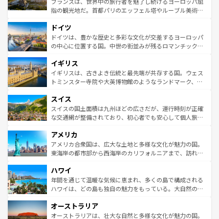
フランスは、世界中の旅行者を魅了し続けるヨーロッパ屈
アートに溢れた街角から、地方では古代ローマ遺跡や中世
指の観光地だ。首都パリのエッフェル塔やルーブル美術館
の城塞都市、穏やかなビーチリゾートまで多彩な表情を見
といった象徴的なスポットから、田舎町の古風な美しさま
せる。地方によって風土や気候が異なるスペインはその個
ドイツ
で、幅広い魅力が詰まっている。華麗な宮殿、歴史的な大
性で訪れる人を魅了する。 なお、新着のスペイン情報は
コ
聖堂、美しいビーチ、そして豊かな自然が、訪れる者を心
ドイツは、豊かな歴史と多彩な文化が交差するヨーロッパ
ンテンツ一覧
を参照してほしい。
から魅了する。また、フランスは美食の国としても知ら
の中心に位置する国。中世の街並みが残るロマンチック街
れ、フランス料理はユネスコ無形文化遺産にも登録されて
道から、未来を先取りするようなモダンな都市まで多様な
イギリス
いる。シャンパンの発祥地であるランス、プロヴァンスの
顔を持つこの国は、どこを歩いても飽きることがない。ベ
香り高いラベンダー畑など、多彩な楽しみ方が可能だ。さ
ルリンの文化的活気、バイエルン州のアルプスの絶景、そ
イギリスは、古きよき伝統と最先端が共存する国。ウェス
らに、パリ以外の地域にも魅力が溢れており、どの街角に
してライン川沿いのワイン畑といった風景は必見。ビール
トミンスター寺院や大英博物館のようなランドマーク、歴
も豊かな歴史と文化が息づいている。パリ以外の個性あふ
とソーセージを味わいながら地元の人と過ごす楽しい時間
史ある大学都市、美しい丘陵地帯や牧歌的な風景など、エ
れる地方に足を運ぶとそれぞれで全く異なる文化を体験で
スイス
は、お酒好きな人にはぜひ体験してほしい。 なお、新着の
リアごとに異なる魅力がある。また、優雅なアフタヌーン
きるだろう。 なお、新着のフランス情報は
コンテンツ一覧
ドイツ情報は
コンテンツ一覧
を参照してほしい。
ティー、ビール好きにはたまらない英国パブ、サッカー観
スイスの国土面積は九州ほどの広さだが、運行時刻が正確
を参照してほしい。
戦など、本場だからこそできる体験も豊富。イギリスを旅
な交通網が整備されており、初心者でも安心して個人旅行
して楽しみつくそう。 なお、新着のイギリス情報は
コンテ
を楽しめる。日本同様に時刻表どおりの旅が可能だ。中世
アメリカ
ンツ一覧
を参照してほしい。
の建物がそのまま残る町や、スイスならではのユニークな
博物館もあり、アルプス観光だけでなく町歩きも満喫する
アメリカ合衆国は、広大な土地と多様な文化が魅力の国。
ことができる。国民の所得が高いため物価も高いが、旅行
東海岸の都市部から西海岸のカリフォルニアまで、訪れる
者向けの交通パス提供のサービスもあり、うまく活用すれ
場所ごとに異なる風景と体験が待っている。ニューヨーク
ハワイ
ば市内交通費無料で観光を楽しむこともできる。 なお、新
のような巨大都市は、観光、ショッピング、エンターテイ
着のスイス情報は
コンテンツ一覧
を参照してほしい。
ンメントが詰まった刺激的なスポットだ。一方、アメリカ
年間を通じて温暖な気候に恵まれ、多くの島で構成される
西部には大自然が広がり、グランドキャニオンやイエロー
ハワイは、どの島も独自の魅力をもっている。大自然の神
ストーン国立公園といった絶景が堪能できる。さらに、南
秘を感じたいなら、火山が生み出した壮大な景観を誇るハ
オーストラリア
部のニューオーリンズでは、音楽と美食が融合した独特の
ワイ島は見逃せない。また、定番の観光地といえばオアフ
文化が魅力。旅行者はアメリカの各地域で異なる魅力を楽
島だが、静かな自然を求めるならマウイ島やカウアイ島が
オーストラリアは、壮大な自然と多様な文化が魅力の国。