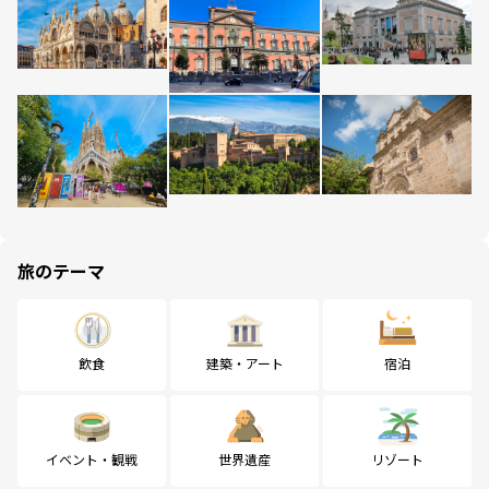
旅のテーマ
飲食
建築・アート
宿泊
イベント・観戦
世界遺産
リゾート