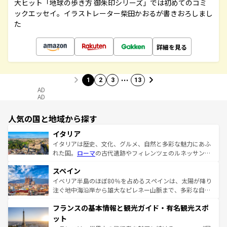
大ヒット「地球の歩き方 御朱印シリーズ」では初めてのコミ
ックエッセイ。イラストレーター柴田かおるが書きおろしまし
た
詳細を見る
…
1
2
3
13
AD
AD
人気の国と地域から探す
イタリア
イタリアは歴史、文化、グルメ、自然と多彩な魅力にあふ
れた国。
ローマ
の古代遺跡やフィレンツェのルネッサンス
美術、ヴェネツィアの運河など、歴史あるスポットはもち
スペイン
ろん、トスカーナの美しい田園風景やアマルフィ海岸の絶
景など、自然景観も見逃せない。観光の合間には、本場の
イベリア半島のほぼ80％を占めるスペインは、太陽が降り
ピザやパスタなど、絶品のイタリア料理を堪能することも
注ぐ地中海沿岸から雄大なピレネー山脈まで、多彩な自然
できる。朝目覚めてから夜眠るまで、すべての瞬間を楽し
と文化が詰まったヨーロッパ屈指の旅行先だ。多様な地域
フランスの基本情報と観光ガイド・有名観光スポ
ませてくれるイタリアで、忘れられない旅をしてみよう！
文化が根付くこの国では、情熱的なフラメンコ、熱気あふ
なお、新着のイタリア情報は
コンテンツ一覧
を参照してほ
れる闘牛、そして美味しいタパスが生活の一部となってい
ット
しい。
る。首都マドリードの洗練された雰囲気や、バルセロナの