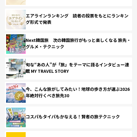
エアラインランキング 読者の投票をもとにランキン
グ形式で発表
Next韓国旅 次の韓国旅行がもっと楽しくなる 旅先・
グルメ・テクニック
旬な“あの人”が「旅」をテーマに語るインタビュー連
載 MY TRAVEL STORY
今、こんな旅がしてみたい！地球の歩き方が選ぶ2026
年絶対行くべき旅先30
コスパもタイパもかなえる！賢者の旅テクニック