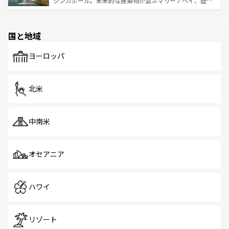
シンガポール。未来的な建築物が並ぶマリーナベイ、歴史
ける。 なお、新着のタイ情報は
コンテンツ一覧
を参照して
そう。 なお、新着の香港情報は
コンテンツ一覧
を参照して
と伝統を感じられるエスニックタウン、多数の緑豊かな公
ほしい。
ほしい。
園や自然保護区など、自然が調和した近代的な景観と文化
の多様性あふれるカラフルな町は、どこを歩いても新しい
国と地域
発見がある。さらに、治安のよさや充実した公共交通機関
も、旅行者にとっては魅力的なポイント。グルメも豊富
で、ホーカーズは地元の風情を楽しめる外せないスポット
ヨーロッパ
だ。訪れる人を飽きさせないシンガポールで、多様な魅力
を体感しよう。 なお、新着のシンガポール情報は
コンテン
ツ一覧
を参照してほしい。
北米
中南米
オセアニア
ハワイ
リゾート