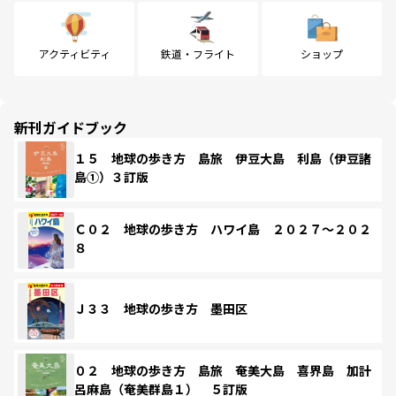
アクティビティ
鉄道・フライト
ショップ
新刊ガイドブック
１５ 地球の歩き方 島旅 伊豆大島 利島（伊豆諸
島①）３訂版
Ｃ０２ 地球の歩き方 ハワイ島 ２０２７～２０２
８
Ｊ３３ 地球の歩き方 墨田区
０２ 地球の歩き方 島旅 奄美大島 喜界島 加計
呂麻島（奄美群島１） ５訂版