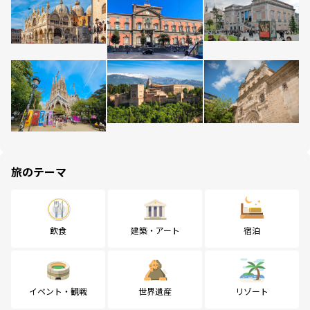
旅のテーマ
飲食
建築・アート
宿泊
イベント・観戦
世界遺産
リゾート