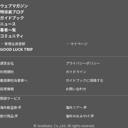
ウェブマガジン
特派員ブログ
ガイドブック
ニュース
著者一覧
コミュニティ
新規会員登録
マイページ
GOOD LUCK TRIP
運営会社
プライバシーポリシー
利用規約
ガイドライン
書店御担当者様へ
ガイドブックに投稿する
採用情報
お問い合わせ
関連サービス
海外航空券
海外ツアー
旅行用品
海外のおみやげ
© Arukikata. Co.,Ltd. All rights reserved.