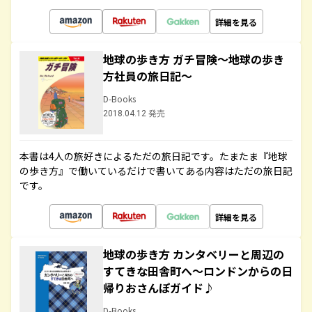
詳細を見る
地球の歩き方 ガチ冒険～地球の歩き
方社員の旅日記～
D-Books
2018.04.12 発売
本書は4人の旅好きによるただの旅日記です。たまたま『地球
の歩き方』で働いているだけで書いてある内容はただの旅日記
です。
詳細を見る
地球の歩き方 カンタベリーと周辺の
すてきな田舎町へ～ロンドンからの日
帰りおさんぽガイド♪
D-Books