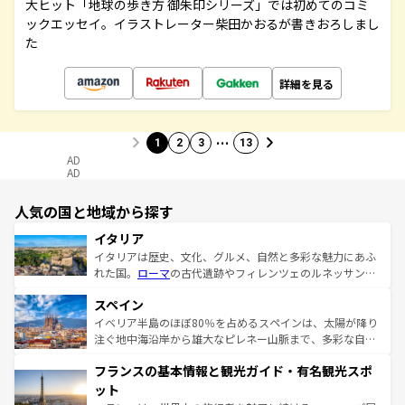
大ヒット「地球の歩き方 御朱印シリーズ」では初めてのコミ
ックエッセイ。イラストレーター柴田かおるが書きおろしまし
た
詳細を見る
…
1
2
3
13
AD
AD
人気の国と地域から探す
イタリア
イタリアは歴史、文化、グルメ、自然と多彩な魅力にあふ
れた国。
ローマ
の古代遺跡やフィレンツェのルネッサンス
美術、ヴェネツィアの運河など、歴史あるスポットはもち
スペイン
ろん、トスカーナの美しい田園風景やアマルフィ海岸の絶
景など、自然景観も見逃せない。観光の合間には、本場の
イベリア半島のほぼ80％を占めるスペインは、太陽が降り
ピザやパスタなど、絶品のイタリア料理を堪能することも
注ぐ地中海沿岸から雄大なピレネー山脈まで、多彩な自然
できる。朝目覚めてから夜眠るまで、すべての瞬間を楽し
と文化が詰まったヨーロッパ屈指の旅行先だ。多様な地域
フランスの基本情報と観光ガイド・有名観光スポ
ませてくれるイタリアで、忘れられない旅をしてみよう！
文化が根付くこの国では、情熱的なフラメンコ、熱気あふ
なお、新着のイタリア情報は
コンテンツ一覧
を参照してほ
れる闘牛、そして美味しいタパスが生活の一部となってい
ット
しい。
る。首都マドリードの洗練された雰囲気や、バルセロナの