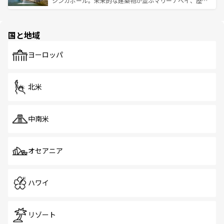
シンガポール。未来的な建築物が並ぶマリーナベイ、歴史
ける。 なお、新着のタイ情報は
コンテンツ一覧
を参照して
そう。 なお、新着の香港情報は
コンテンツ一覧
を参照して
と伝統を感じられるエスニックタウン、多数の緑豊かな公
ほしい。
ほしい。
園や自然保護区など、自然が調和した近代的な景観と文化
の多様性あふれるカラフルな町は、どこを歩いても新しい
国と地域
発見がある。さらに、治安のよさや充実した公共交通機関
も、旅行者にとっては魅力的なポイント。グルメも豊富
で、ホーカーズは地元の風情を楽しめる外せないスポット
ヨーロッパ
だ。訪れる人を飽きさせないシンガポールで、多様な魅力
を体感しよう。 なお、新着のシンガポール情報は
コンテン
ツ一覧
を参照してほしい。
北米
中南米
オセアニア
ハワイ
リゾート