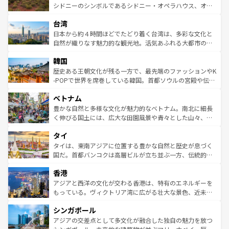
しみながら、その多様性と豊かな歴史を感じることができ
おすすめ。エメラルドグリーンに輝く海をはじめ、豊かな
シドニーのシンボルであるシドニー・オペラハウス、オー
るだろう。車でのロードトリップや列車の旅も、アメリカ
文化や歴史が息づいている。「アロハスピリット」と呼ば
ストラリア東海岸北部に広がる大サンゴ礁地帯グレートバ
ならではの贅沢な旅のスタイルだ。 なお、新着のアメリカ
台湾
れるおもてなしの心で訪れる人々を迎えてくれるハワイの
リアリーフや大陸中央部にそびえるウルル（エアーズロッ
情報は
コンテンツ一覧
を参照してほしい。
人々、おいしいローカルフードやハワイアンミュージッ
ク）、タスマニアの美しい原生林やケアンズの熱帯雨林な
日本から約４時間ほどでたどり着く台湾は、多彩な文化と
ク、伝統的なフラダンスなど、すべてがハワイの魅力を彩
ど、見どころがたくさん。また、カフェやワイン、オージ
自然が織りなす魅力的な観光地。活気あふれる大都市の台
っている。訪れるたびに新しい発見と感動が待っているハ
ービーフなどの食文化も豊かで、美味しいものであふれて
北やノスタルジックな町並みが人気な九份（ジォウフェ
ワイを、存分に味わってほしい。 なお、新着のハワイ情報
韓国
いる。アクティビティも充実しており、サーフィンやダイ
ン）、静ひつな山岳地帯である台湾東部など、都市の喧騒
は
コンテンツ一覧
を参照してほしい。
ビング、ハイキングなど、アウトドア好きにはたまらな
と山間の静けさが共存しており、訪れる人に新しい発見と
歴史ある王朝文化が残る一方で、最先端のファッションやK
い。オーストラリアの多彩な魅力を存分に味わいつくそ
驚きをもたらしてくれる。また、奥深い台湾の食文化も魅
-POPで世界を席巻している韓国。首都ソウルの宮殿や伝統
う。 なお、新着のオーストラリア情報は
コンテンツ一覧
を
力で、夜市などの屋台グルメから高級料理、ヘルシーで美
家屋が並ぶエリアでは韓国の歴史と文化に浸ることがで
参照してほしい。
ベトナム
容にもいいと評判のスイーツなど、バラエティ豊かな料理
き、地方に足を延ばせば四季折々の自然美を楽しむことが
が味わえる。 なお、新着の台湾情報は
コンテンツ一覧
を参
できる。そして、キムチや焼肉、絶品のストリートフード
豊かな自然と多様な文化が魅力的なベトナム。南北に細長
照してほしい。
まで、さまざまな韓国料理が待っている。夜には、韓国な
く伸びる国土には、広大な田園風景や青々とした山々、世
らではのナイトライフも堪能できる。あたたかいホスピタ
界遺産に登録された壮大な自然景観が点在し、都市部では
タイ
リティに包まれながら、韓国の多彩な魅力を心ゆくまで味
急速な発展と共に伝統が息づく。ハノイの古い町並みやホ
わってみてほしい。 なお、新着の韓国情報は
コンテンツ一
ーチミン市のフランス統治時代の建物も、独特の雰囲気を
タイは、東南アジアに位置する豊かな自然と歴史が息づく
覧
を参照してほしい。
醸し出している。また、バラエティの豊かさとおいしさで
国だ。首都バンコクは高層ビルが立ち並ぶ一方、伝統的な
世界中の食通を魅了してやまないベトナム料理も魅力のひ
寺院や市場がいたるところに点在し、古きよき文化と現代
香港
とつ。フォーやバインミー、ベトナムコーヒーなどは、ぜ
の活気が交差している。北部ではチェンマイなどの山岳地
ひ現地で味わいたい。どの地域を訪れてもあたたかい人々
帯で自然と触れ合い、南部ではプーケットやクラビの美し
アジアと西洋の文化が交わる香港は、特有のエネルギーを
が旅行者を迎えてくれるので、きっと忘れられない旅にな
いビーチでリゾート気分を楽しむことができる。タイ料理
もっている。ヴィクトリア湾に広がる壮大な景色、近未来
るはずだ。 なお、新着のベトナム情報は
コンテンツ一覧
を
は世界的に有名で、屋台から高級レストランまで味覚を刺
的なアートスポット、そして歴史と現代が融合した町並
参照してほしい。
シンガポール
激する。気候は一年中温暖で、どの季節にも異なる楽しみ
み、どこを訪れても感動するはず。観光スポットが密集し
が待っている。親しみやすいタイの人々、仏教を中心とし
ており、効率よく見どころを回れるのも魅力。息をのむよ
アジアの交差点として多文化が融合した独自の魅力を放つ
た文化、そして多様な観光資源が、訪れる旅人を魅了し続
うな絶景から文化的な体験まで、香港を存分に楽しみ尽く