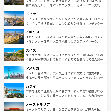
フランスは、世界中の旅行者を魅了し続けるヨーロッパ屈
アートに溢れた街角から、地方では古代ローマ遺跡や中世
指の観光地だ。首都パリのエッフェル塔やルーブル美術館
の城塞都市、穏やかなビーチリゾートまで多彩な表情を見
といった象徴的なスポットから、田舎町の古風な美しさま
せる。地方によって風土や気候が異なるスペインはその個
ドイツ
で、幅広い魅力が詰まっている。華麗な宮殿、歴史的な大
性で訪れる人を魅了する。 なお、新着のスペイン情報は
コ
聖堂、美しいビーチ、そして豊かな自然が、訪れる者を心
ドイツは、豊かな歴史と多彩な文化が交差するヨーロッパ
ンテンツ一覧
を参照してほしい。
から魅了する。また、フランスは美食の国としても知ら
の中心に位置する国。中世の街並みが残るロマンチック街
れ、フランス料理はユネスコ無形文化遺産にも登録されて
道から、未来を先取りするようなモダンな都市まで多様な
イギリス
いる。シャンパンの発祥地であるランス、プロヴァンスの
顔を持つこの国は、どこを歩いても飽きることがない。ベ
香り高いラベンダー畑など、多彩な楽しみ方が可能だ。さ
ルリンの文化的活気、バイエルン州のアルプスの絶景、そ
イギリスは、古きよき伝統と最先端が共存する国。ウェス
らに、パリ以外の地域にも魅力が溢れており、どの街角に
してライン川沿いのワイン畑といった風景は必見。ビール
トミンスター寺院や大英博物館のようなランドマーク、歴
も豊かな歴史と文化が息づいている。パリ以外の個性あふ
とソーセージを味わいながら地元の人と過ごす楽しい時間
史ある大学都市、美しい丘陵地帯や牧歌的な風景など、エ
れる地方に足を運ぶとそれぞれで全く異なる文化を体験で
スイス
は、お酒好きな人にはぜひ体験してほしい。 なお、新着の
リアごとに異なる魅力がある。また、優雅なアフタヌーン
きるだろう。 なお、新着のフランス情報は
コンテンツ一覧
ドイツ情報は
コンテンツ一覧
を参照してほしい。
ティー、ビール好きにはたまらない英国パブ、サッカー観
スイスの国土面積は九州ほどの広さだが、運行時刻が正確
を参照してほしい。
戦など、本場だからこそできる体験も豊富。イギリスを旅
な交通網が整備されており、初心者でも安心して個人旅行
して楽しみつくそう。 なお、新着のイギリス情報は
コンテ
を楽しめる。日本同様に時刻表どおりの旅が可能だ。中世
アメリカ
ンツ一覧
を参照してほしい。
の建物がそのまま残る町や、スイスならではのユニークな
博物館もあり、アルプス観光だけでなく町歩きも満喫する
アメリカ合衆国は、広大な土地と多様な文化が魅力の国。
ことができる。国民の所得が高いため物価も高いが、旅行
東海岸の都市部から西海岸のカリフォルニアまで、訪れる
者向けの交通パス提供のサービスもあり、うまく活用すれ
場所ごとに異なる風景と体験が待っている。ニューヨーク
ハワイ
ば市内交通費無料で観光を楽しむこともできる。 なお、新
のような巨大都市は、観光、ショッピング、エンターテイ
着のスイス情報は
コンテンツ一覧
を参照してほしい。
ンメントが詰まった刺激的なスポットだ。一方、アメリカ
年間を通じて温暖な気候に恵まれ、多くの島で構成される
西部には大自然が広がり、グランドキャニオンやイエロー
ハワイは、どの島も独自の魅力をもっている。大自然の神
ストーン国立公園といった絶景が堪能できる。さらに、南
秘を感じたいなら、火山が生み出した壮大な景観を誇るハ
オーストラリア
部のニューオーリンズでは、音楽と美食が融合した独特の
ワイ島は見逃せない。また、定番の観光地といえばオアフ
文化が魅力。旅行者はアメリカの各地域で異なる魅力を楽
島だが、静かな自然を求めるならマウイ島やカウアイ島が
オーストラリアは、壮大な自然と多様な文化が魅力の国。