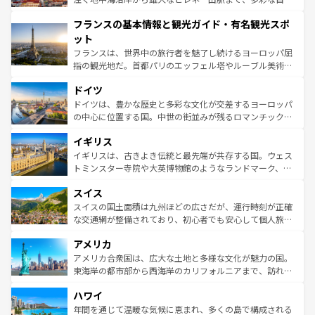
できる。朝目覚めてから夜眠るまで、すべての瞬間を楽し
と文化が詰まったヨーロッパ屈指の旅行先だ。多様な地域
フランスの基本情報と観光ガイド・有名観光スポ
ませてくれるイタリアで、忘れられない旅をしてみよう！
文化が根付くこの国では、情熱的なフラメンコ、熱気あふ
なお、新着のイタリア情報は
コンテンツ一覧
を参照してほ
れる闘牛、そして美味しいタパスが生活の一部となってい
ット
しい。
る。首都マドリードの洗練された雰囲気や、バルセロナの
フランスは、世界中の旅行者を魅了し続けるヨーロッパ屈
アートに溢れた街角から、地方では古代ローマ遺跡や中世
指の観光地だ。首都パリのエッフェル塔やルーブル美術館
の城塞都市、穏やかなビーチリゾートまで多彩な表情を見
といった象徴的なスポットから、田舎町の古風な美しさま
せる。地方によって風土や気候が異なるスペインはその個
ドイツ
で、幅広い魅力が詰まっている。華麗な宮殿、歴史的な大
性で訪れる人を魅了する。 なお、新着のスペイン情報は
コ
聖堂、美しいビーチ、そして豊かな自然が、訪れる者を心
ドイツは、豊かな歴史と多彩な文化が交差するヨーロッパ
ンテンツ一覧
を参照してほしい。
から魅了する。また、フランスは美食の国としても知ら
の中心に位置する国。中世の街並みが残るロマンチック街
れ、フランス料理はユネスコ無形文化遺産にも登録されて
道から、未来を先取りするようなモダンな都市まで多様な
イギリス
いる。シャンパンの発祥地であるランス、プロヴァンスの
顔を持つこの国は、どこを歩いても飽きることがない。ベ
香り高いラベンダー畑など、多彩な楽しみ方が可能だ。さ
ルリンの文化的活気、バイエルン州のアルプスの絶景、そ
イギリスは、古きよき伝統と最先端が共存する国。ウェス
らに、パリ以外の地域にも魅力が溢れており、どの街角に
してライン川沿いのワイン畑といった風景は必見。ビール
トミンスター寺院や大英博物館のようなランドマーク、歴
も豊かな歴史と文化が息づいている。パリ以外の個性あふ
とソーセージを味わいながら地元の人と過ごす楽しい時間
史ある大学都市、美しい丘陵地帯や牧歌的な風景など、エ
れる地方に足を運ぶとそれぞれで全く異なる文化を体験で
スイス
は、お酒好きな人にはぜひ体験してほしい。 なお、新着の
リアごとに異なる魅力がある。また、優雅なアフタヌーン
きるだろう。 なお、新着のフランス情報は
コンテンツ一覧
ドイツ情報は
コンテンツ一覧
を参照してほしい。
ティー、ビール好きにはたまらない英国パブ、サッカー観
スイスの国土面積は九州ほどの広さだが、運行時刻が正確
を参照してほしい。
戦など、本場だからこそできる体験も豊富。イギリスを旅
な交通網が整備されており、初心者でも安心して個人旅行
して楽しみつくそう。 なお、新着のイギリス情報は
コンテ
を楽しめる。日本同様に時刻表どおりの旅が可能だ。中世
アメリカ
ンツ一覧
を参照してほしい。
の建物がそのまま残る町や、スイスならではのユニークな
博物館もあり、アルプス観光だけでなく町歩きも満喫する
アメリカ合衆国は、広大な土地と多様な文化が魅力の国。
ことができる。国民の所得が高いため物価も高いが、旅行
東海岸の都市部から西海岸のカリフォルニアまで、訪れる
者向けの交通パス提供のサービスもあり、うまく活用すれ
場所ごとに異なる風景と体験が待っている。ニューヨーク
ハワイ
ば市内交通費無料で観光を楽しむこともできる。 なお、新
のような巨大都市は、観光、ショッピング、エンターテイ
着のスイス情報は
コンテンツ一覧
を参照してほしい。
ンメントが詰まった刺激的なスポットだ。一方、アメリカ
年間を通じて温暖な気候に恵まれ、多くの島で構成される