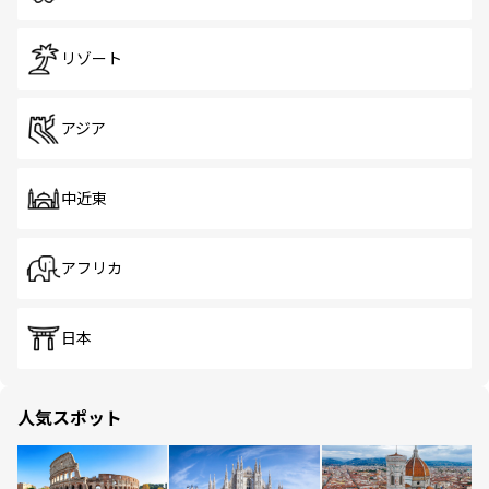
リゾート
アジア
中近東
アフリカ
日本
人気スポット