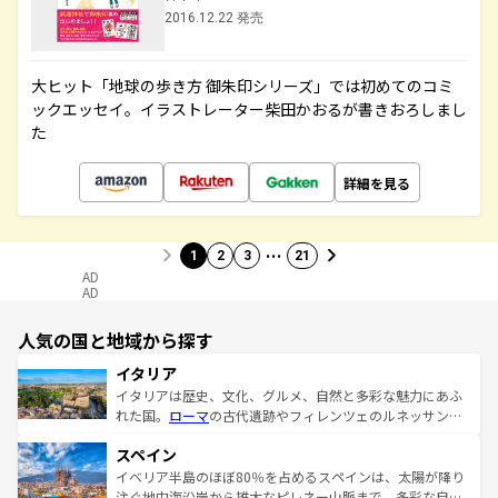
2016.12.22 発売
大ヒット「地球の歩き方 御朱印シリーズ」では初めてのコミ
ックエッセイ。イラストレーター柴田かおるが書きおろしまし
た
詳細を見る
…
1
2
3
21
AD
AD
人気の国と地域から探す
イタリア
イタリアは歴史、文化、グルメ、自然と多彩な魅力にあふ
れた国。
ローマ
の古代遺跡やフィレンツェのルネッサンス
美術、ヴェネツィアの運河など、歴史あるスポットはもち
スペイン
ろん、トスカーナの美しい田園風景やアマルフィ海岸の絶
景など、自然景観も見逃せない。観光の合間には、本場の
イベリア半島のほぼ80％を占めるスペインは、太陽が降り
ピザやパスタなど、絶品のイタリア料理を堪能することも
注ぐ地中海沿岸から雄大なピレネー山脈まで、多彩な自然