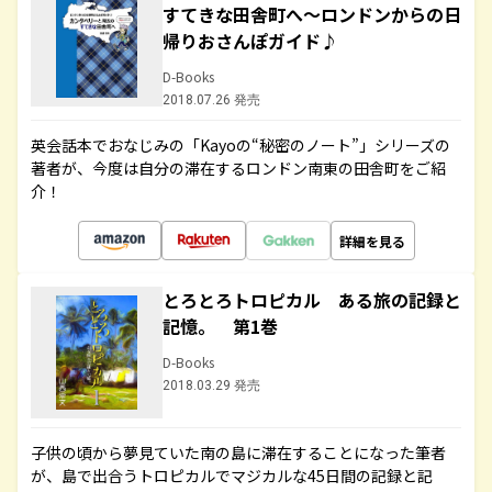
すてきな田舎町へ～ロンドンからの日
帰りおさんぽガイド♪
D-Books
2018.07.26 発売
英会話本でおなじみの「Kayoの“秘密のノート”」シリーズの
著者が、今度は自分の滞在するロンドン南東の田舎町をご紹
介！
詳細を見る
とろとろトロピカル ある旅の記録と
記憶。 第1巻
D-Books
2018.03.29 発売
子供の頃から夢見ていた南の島に滞在することになった筆者
が、島で出合うトロピカルでマジカルな45日間の記録と記