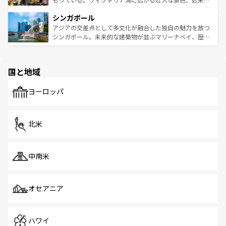
るはずだ。 なお、新着のベトナム情報は
コンテンツ一覧
を
は世界的に有名で、屋台から高級レストランまで味覚を刺
的なアートスポット、そして歴史と現代が融合した町並
参照してほしい。
シンガポール
激する。気候は一年中温暖で、どの季節にも異なる楽しみ
み、どこを訪れても感動するはず。観光スポットが密集し
が待っている。親しみやすいタイの人々、仏教を中心とし
ており、効率よく見どころを回れるのも魅力。息をのむよ
アジアの交差点として多文化が融合した独自の魅力を放つ
た文化、そして多様な観光資源が、訪れる旅人を魅了し続
うな絶景から文化的な体験まで、香港を存分に楽しみ尽く
シンガポール。未来的な建築物が並ぶマリーナベイ、歴史
ける。 なお、新着のタイ情報は
コンテンツ一覧
を参照して
そう。 なお、新着の香港情報は
コンテンツ一覧
を参照して
と伝統を感じられるエスニックタウン、多数の緑豊かな公
ほしい。
ほしい。
園や自然保護区など、自然が調和した近代的な景観と文化
の多様性あふれるカラフルな町は、どこを歩いても新しい
国と地域
発見がある。さらに、治安のよさや充実した公共交通機関
も、旅行者にとっては魅力的なポイント。グルメも豊富
で、ホーカーズは地元の風情を楽しめる外せないスポット
ヨーロッパ
だ。訪れる人を飽きさせないシンガポールで、多様な魅力
を体感しよう。 なお、新着のシンガポール情報は
コンテン
ツ一覧
を参照してほしい。
北米
中南米
オセアニア
ハワイ