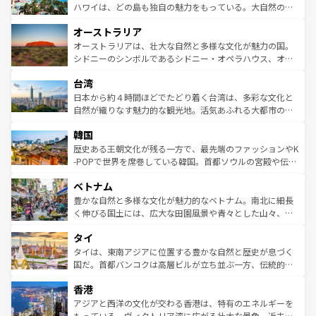
西部には大自然が広がり、グランドキャニオンやイエロー
ハワイは、どの島も独自の魅力をもっている。大自然の神
ストーン国立公園といった絶景が堪能できる。さらに、南
秘を感じたいなら、火山が生み出した壮大な景観を誇るハ
オーストラリア
部のニューオーリンズでは、音楽と美食が融合した独特の
ワイ島は見逃せない。また、定番の観光地といえばオアフ
文化が魅力。旅行者はアメリカの各地域で異なる魅力を楽
島だが、静かな自然を求めるならマウイ島やカウアイ島が
オーストラリアは、壮大な自然と多様な文化が魅力の国。
しみながら、その多様性と豊かな歴史を感じることができ
おすすめ。エメラルドグリーンに輝く海をはじめ、豊かな
シドニーのシンボルであるシドニー・オペラハウス、オー
るだろう。車でのロードトリップや列車の旅も、アメリカ
文化や歴史が息づいている。「アロハスピリット」と呼ば
ストラリア東海岸北部に広がる大サンゴ礁地帯グレートバ
ならではの贅沢な旅のスタイルだ。 なお、新着のアメリカ
台湾
れるおもてなしの心で訪れる人々を迎えてくれるハワイの
リアリーフや大陸中央部にそびえるウルル（エアーズロッ
情報は
コンテンツ一覧
を参照してほしい。
人々、おいしいローカルフードやハワイアンミュージッ
ク）、タスマニアの美しい原生林やケアンズの熱帯雨林な
日本から約４時間ほどでたどり着く台湾は、多彩な文化と
ク、伝統的なフラダンスなど、すべてがハワイの魅力を彩
ど、見どころがたくさん。また、カフェやワイン、オージ
自然が織りなす魅力的な観光地。活気あふれる大都市の台
っている。訪れるたびに新しい発見と感動が待っているハ
ービーフなどの食文化も豊かで、美味しいものであふれて
北やノスタルジックな町並みが人気な九份（ジォウフェ
ワイを、存分に味わってほしい。 なお、新着のハワイ情報
韓国
いる。アクティビティも充実しており、サーフィンやダイ
ン）、静ひつな山岳地帯である台湾東部など、都市の喧騒
は
コンテンツ一覧
を参照してほしい。
ビング、ハイキングなど、アウトドア好きにはたまらな
と山間の静けさが共存しており、訪れる人に新しい発見と
歴史ある王朝文化が残る一方で、最先端のファッションやK
い。オーストラリアの多彩な魅力を存分に味わいつくそ
驚きをもたらしてくれる。また、奥深い台湾の食文化も魅
-POPで世界を席巻している韓国。首都ソウルの宮殿や伝統
う。 なお、新着のオーストラリア情報は
コンテンツ一覧
を
力で、夜市などの屋台グルメから高級料理、ヘルシーで美
家屋が並ぶエリアでは韓国の歴史と文化に浸ることがで
参照してほしい。
ベトナム
容にもいいと評判のスイーツなど、バラエティ豊かな料理
き、地方に足を延ばせば四季折々の自然美を楽しむことが
が味わえる。 なお、新着の台湾情報は
コンテンツ一覧
を参
できる。そして、キムチや焼肉、絶品のストリートフード
豊かな自然と多様な文化が魅力的なベトナム。南北に細長
照してほしい。
まで、さまざまな韓国料理が待っている。夜には、韓国な
く伸びる国土には、広大な田園風景や青々とした山々、世
らではのナイトライフも堪能できる。あたたかいホスピタ
界遺産に登録された壮大な自然景観が点在し、都市部では
タイ
リティに包まれながら、韓国の多彩な魅力を心ゆくまで味
急速な発展と共に伝統が息づく。ハノイの古い町並みやホ
わってみてほしい。 なお、新着の韓国情報は
コンテンツ一
ーチミン市のフランス統治時代の建物も、独特の雰囲気を
タイは、東南アジアに位置する豊かな自然と歴史が息づく
覧
を参照してほしい。
醸し出している。また、バラエティの豊かさとおいしさで
国だ。首都バンコクは高層ビルが立ち並ぶ一方、伝統的な
世界中の食通を魅了してやまないベトナム料理も魅力のひ
寺院や市場がいたるところに点在し、古きよき文化と現代
香港
とつ。フォーやバインミー、ベトナムコーヒーなどは、ぜ
の活気が交差している。北部ではチェンマイなどの山岳地
ひ現地で味わいたい。どの地域を訪れてもあたたかい人々
帯で自然と触れ合い、南部ではプーケットやクラビの美し
アジアと西洋の文化が交わる香港は、特有のエネルギーを
が旅行者を迎えてくれるので、きっと忘れられない旅にな
いビーチでリゾート気分を楽しむことができる。タイ料理
もっている。ヴィクトリア湾に広がる壮大な景色、近未来