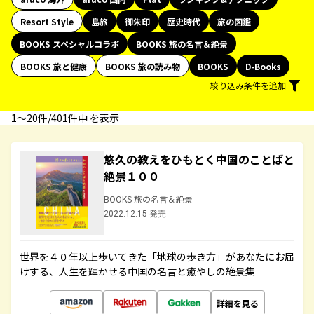
Resort Style
島旅
御朱印
歴史時代
旅の図鑑
BOOKS スペシャルコラボ
BOOKS 旅の名言＆絶景
BOOKS 旅と健康
BOOKS 旅の読み物
BOOKS
D-Books
絞り込み条件を追加
1〜20件/401件中 を表示
悠久の教えをひもとく中国のことばと
絶景１００
BOOKS 旅の名言＆絶景
2022.12.15 発売
世界を４０年以上歩いてきた「地球の歩き方」があなたにお届
けする、人生を輝かせる中国の名言と癒やしの絶景集
詳細を見る