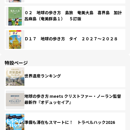
０２ 地球の歩き方 島旅 奄美大島 喜界島 加計
呂麻島（奄美群島１） ５訂版
Ｄ１７ 地球の歩き方 タイ ２０２７～２０２８
特設ページ
世界遺産ランキング
地球の歩き方 meets クリストファー・ノーラン監督
最新作『オデュッセイア』
準備も滞在もスマートに！ トラベルハック2026