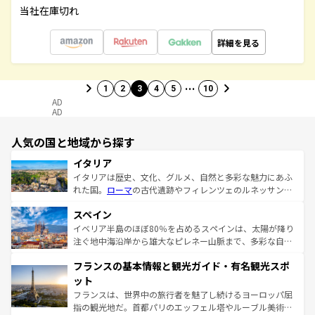
当社在庫切れ
詳細を見る
…
1
2
3
4
5
10
AD
AD
人気の国と地域から探す
イタリア
イタリアは歴史、文化、グルメ、自然と多彩な魅力にあふ
れた国。
ローマ
の古代遺跡やフィレンツェのルネッサンス
美術、ヴェネツィアの運河など、歴史あるスポットはもち
スペイン
ろん、トスカーナの美しい田園風景やアマルフィ海岸の絶
景など、自然景観も見逃せない。観光の合間には、本場の
イベリア半島のほぼ80％を占めるスペインは、太陽が降り
ピザやパスタなど、絶品のイタリア料理を堪能することも
注ぐ地中海沿岸から雄大なピレネー山脈まで、多彩な自然
できる。朝目覚めてから夜眠るまで、すべての瞬間を楽し
と文化が詰まったヨーロッパ屈指の旅行先だ。多様な地域
フランスの基本情報と観光ガイド・有名観光スポ
ませてくれるイタリアで、忘れられない旅をしてみよう！
文化が根付くこの国では、情熱的なフラメンコ、熱気あふ
なお、新着のイタリア情報は
コンテンツ一覧
を参照してほ
れる闘牛、そして美味しいタパスが生活の一部となってい
ット
しい。
る。首都マドリードの洗練された雰囲気や、バルセロナの
フランスは、世界中の旅行者を魅了し続けるヨーロッパ屈
アートに溢れた街角から、地方では古代ローマ遺跡や中世
指の観光地だ。首都パリのエッフェル塔やルーブル美術館