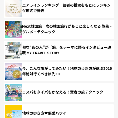
エアラインランキング 読者の投票をもとにランキン
グ形式で発表
Next韓国旅 次の韓国旅行がもっと楽しくなる 旅先・
グルメ・テクニック
旬な“あの人”が「旅」をテーマに語るインタビュー連
載 MY TRAVEL STORY
今、こんな旅がしてみたい！地球の歩き方が選ぶ2026
年絶対行くべき旅先30
コスパもタイパもかなえる！賢者の旅テクニック
地球の歩き方♥偏愛ハワイ