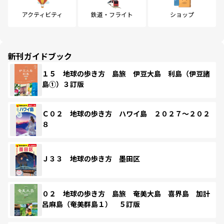
アクティビティ
鉄道・フライト
ショップ
新刊ガイドブック
１５ 地球の歩き方 島旅 伊豆大島 利島（伊豆諸
島①）３訂版
Ｃ０２ 地球の歩き方 ハワイ島 ２０２７～２０２
８
Ｊ３３ 地球の歩き方 墨田区
０２ 地球の歩き方 島旅 奄美大島 喜界島 加計
呂麻島（奄美群島１） ５訂版