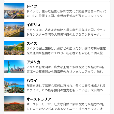
の城塞都市、穏やかなビーチリゾートまで多彩な表情を見
といった象徴的なスポットから、田舎町の古風な美しさま
せる。地方によって風土や気候が異なるスペインはその個
ドイツ
で、幅広い魅力が詰まっている。華麗な宮殿、歴史的な大
性で訪れる人を魅了する。 なお、新着のスペイン情報は
コ
聖堂、美しいビーチ、そして豊かな自然が、訪れる者を心
ドイツは、豊かな歴史と多彩な文化が交差するヨーロッパ
ンテンツ一覧
を参照してほしい。
から魅了する。また、フランスは美食の国としても知ら
の中心に位置する国。中世の街並みが残るロマンチック街
れ、フランス料理はユネスコ無形文化遺産にも登録されて
道から、未来を先取りするようなモダンな都市まで多様な
イギリス
いる。シャンパンの発祥地であるランス、プロヴァンスの
顔を持つこの国は、どこを歩いても飽きることがない。ベ
香り高いラベンダー畑など、多彩な楽しみ方が可能だ。さ
ルリンの文化的活気、バイエルン州のアルプスの絶景、そ
イギリスは、古きよき伝統と最先端が共存する国。ウェス
らに、パリ以外の地域にも魅力が溢れており、どの街角に
してライン川沿いのワイン畑といった風景は必見。ビール
トミンスター寺院や大英博物館のようなランドマーク、歴
も豊かな歴史と文化が息づいている。パリ以外の個性あふ
とソーセージを味わいながら地元の人と過ごす楽しい時間
史ある大学都市、美しい丘陵地帯や牧歌的な風景など、エ
れる地方に足を運ぶとそれぞれで全く異なる文化を体験で
スイス
は、お酒好きな人にはぜひ体験してほしい。 なお、新着の
リアごとに異なる魅力がある。また、優雅なアフタヌーン
きるだろう。 なお、新着のフランス情報は
コンテンツ一覧
ドイツ情報は
コンテンツ一覧
を参照してほしい。
ティー、ビール好きにはたまらない英国パブ、サッカー観
スイスの国土面積は九州ほどの広さだが、運行時刻が正確
を参照してほしい。
戦など、本場だからこそできる体験も豊富。イギリスを旅
な交通網が整備されており、初心者でも安心して個人旅行
して楽しみつくそう。 なお、新着のイギリス情報は
コンテ
を楽しめる。日本同様に時刻表どおりの旅が可能だ。中世
アメリカ
ンツ一覧
を参照してほしい。
の建物がそのまま残る町や、スイスならではのユニークな
博物館もあり、アルプス観光だけでなく町歩きも満喫する
アメリカ合衆国は、広大な土地と多様な文化が魅力の国。
ことができる。国民の所得が高いため物価も高いが、旅行
東海岸の都市部から西海岸のカリフォルニアまで、訪れる
者向けの交通パス提供のサービスもあり、うまく活用すれ
場所ごとに異なる風景と体験が待っている。ニューヨーク
ハワイ
ば市内交通費無料で観光を楽しむこともできる。 なお、新
のような巨大都市は、観光、ショッピング、エンターテイ
着のスイス情報は
コンテンツ一覧
を参照してほしい。
ンメントが詰まった刺激的なスポットだ。一方、アメリカ
年間を通じて温暖な気候に恵まれ、多くの島で構成される
西部には大自然が広がり、グランドキャニオンやイエロー
ハワイは、どの島も独自の魅力をもっている。大自然の神
ストーン国立公園といった絶景が堪能できる。さらに、南
秘を感じたいなら、火山が生み出した壮大な景観を誇るハ
オーストラリア
部のニューオーリンズでは、音楽と美食が融合した独特の
ワイ島は見逃せない。また、定番の観光地といえばオアフ
文化が魅力。旅行者はアメリカの各地域で異なる魅力を楽
島だが、静かな自然を求めるならマウイ島やカウアイ島が
オーストラリアは、壮大な自然と多様な文化が魅力の国。
しみながら、その多様性と豊かな歴史を感じることができ
おすすめ。エメラルドグリーンに輝く海をはじめ、豊かな
シドニーのシンボルであるシドニー・オペラハウス、オー
るだろう。車でのロードトリップや列車の旅も、アメリカ
文化や歴史が息づいている。「アロハスピリット」と呼ば
ストラリア東海岸北部に広がる大サンゴ礁地帯グレートバ