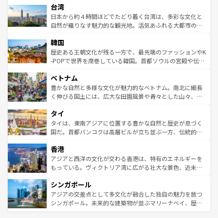
ならではの贅沢な旅のスタイルだ。 なお、新着のアメリカ
台湾
れるおもてなしの心で訪れる人々を迎えてくれるハワイの
リアリーフや大陸中央部にそびえるウルル（エアーズロッ
情報は
コンテンツ一覧
を参照してほしい。
人々、おいしいローカルフードやハワイアンミュージッ
ク）、タスマニアの美しい原生林やケアンズの熱帯雨林な
日本から約４時間ほどでたどり着く台湾は、多彩な文化と
ク、伝統的なフラダンスなど、すべてがハワイの魅力を彩
ど、見どころがたくさん。また、カフェやワイン、オージ
自然が織りなす魅力的な観光地。活気あふれる大都市の台
っている。訪れるたびに新しい発見と感動が待っているハ
ービーフなどの食文化も豊かで、美味しいものであふれて
北やノスタルジックな町並みが人気な九份（ジォウフェ
ワイを、存分に味わってほしい。 なお、新着のハワイ情報
韓国
いる。アクティビティも充実しており、サーフィンやダイ
ン）、静ひつな山岳地帯である台湾東部など、都市の喧騒
は
コンテンツ一覧
を参照してほしい。
ビング、ハイキングなど、アウトドア好きにはたまらな
と山間の静けさが共存しており、訪れる人に新しい発見と
歴史ある王朝文化が残る一方で、最先端のファッションやK
い。オーストラリアの多彩な魅力を存分に味わいつくそ
驚きをもたらしてくれる。また、奥深い台湾の食文化も魅
-POPで世界を席巻している韓国。首都ソウルの宮殿や伝統
う。 なお、新着のオーストラリア情報は
コンテンツ一覧
を
力で、夜市などの屋台グルメから高級料理、ヘルシーで美
家屋が並ぶエリアでは韓国の歴史と文化に浸ることがで
参照してほしい。
ベトナム
容にもいいと評判のスイーツなど、バラエティ豊かな料理
き、地方に足を延ばせば四季折々の自然美を楽しむことが
が味わえる。 なお、新着の台湾情報は
コンテンツ一覧
を参
できる。そして、キムチや焼肉、絶品のストリートフード
豊かな自然と多様な文化が魅力的なベトナム。南北に細長
照してほしい。
まで、さまざまな韓国料理が待っている。夜には、韓国な
く伸びる国土には、広大な田園風景や青々とした山々、世
らではのナイトライフも堪能できる。あたたかいホスピタ
界遺産に登録された壮大な自然景観が点在し、都市部では
タイ
リティに包まれながら、韓国の多彩な魅力を心ゆくまで味
急速な発展と共に伝統が息づく。ハノイの古い町並みやホ
わってみてほしい。 なお、新着の韓国情報は
コンテンツ一
ーチミン市のフランス統治時代の建物も、独特の雰囲気を
タイは、東南アジアに位置する豊かな自然と歴史が息づく
覧
を参照してほしい。
醸し出している。また、バラエティの豊かさとおいしさで
国だ。首都バンコクは高層ビルが立ち並ぶ一方、伝統的な
世界中の食通を魅了してやまないベトナム料理も魅力のひ
寺院や市場がいたるところに点在し、古きよき文化と現代
香港
とつ。フォーやバインミー、ベトナムコーヒーなどは、ぜ
の活気が交差している。北部ではチェンマイなどの山岳地
ひ現地で味わいたい。どの地域を訪れてもあたたかい人々
帯で自然と触れ合い、南部ではプーケットやクラビの美し
アジアと西洋の文化が交わる香港は、特有のエネルギーを
が旅行者を迎えてくれるので、きっと忘れられない旅にな
いビーチでリゾート気分を楽しむことができる。タイ料理
もっている。ヴィクトリア湾に広がる壮大な景色、近未来
るはずだ。 なお、新着のベトナム情報は
コンテンツ一覧
を
は世界的に有名で、屋台から高級レストランまで味覚を刺
的なアートスポット、そして歴史と現代が融合した町並
参照してほしい。
シンガポール
激する。気候は一年中温暖で、どの季節にも異なる楽しみ
み、どこを訪れても感動するはず。観光スポットが密集し
が待っている。親しみやすいタイの人々、仏教を中心とし
ており、効率よく見どころを回れるのも魅力。息をのむよ
アジアの交差点として多文化が融合した独自の魅力を放つ
た文化、そして多様な観光資源が、訪れる旅人を魅了し続
うな絶景から文化的な体験まで、香港を存分に楽しみ尽く
シンガポール。未来的な建築物が並ぶマリーナベイ、歴史
ける。 なお、新着のタイ情報は
コンテンツ一覧
を参照して
そう。 なお、新着の香港情報は
コンテンツ一覧
を参照して
と伝統を感じられるエスニックタウン、多数の緑豊かな公