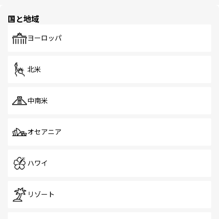
ほしい。
ほしい。
園や自然保護区など、自然が調和した近代的な景観と文化
の多様性あふれるカラフルな町は、どこを歩いても新しい
国と地域
発見がある。さらに、治安のよさや充実した公共交通機関
も、旅行者にとっては魅力的なポイント。グルメも豊富
で、ホーカーズは地元の風情を楽しめる外せないスポット
ヨーロッパ
だ。訪れる人を飽きさせないシンガポールで、多様な魅力
を体感しよう。 なお、新着のシンガポール情報は
コンテン
ツ一覧
を参照してほしい。
北米
中南米
オセアニア
ハワイ
リゾート