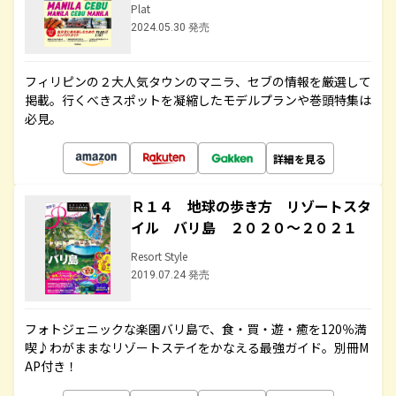
Plat
2024.05.30 発売
フィリピンの２大人気タウンのマニラ、セブの情報を厳選して
掲載。行くべきスポットを凝縮したモデルプランや巻頭特集は
必見。
詳細を見る
Ｒ１４ 地球の歩き方 リゾートスタ
イル バリ島 ２０２０～２０２１
Resort Style
2019.07.24 発売
フォトジェニックな楽園バリ島で、食・買・遊・癒を120％満
喫♪わがままなリゾートステイをかなえる最強ガイド。別冊M
AP付き！