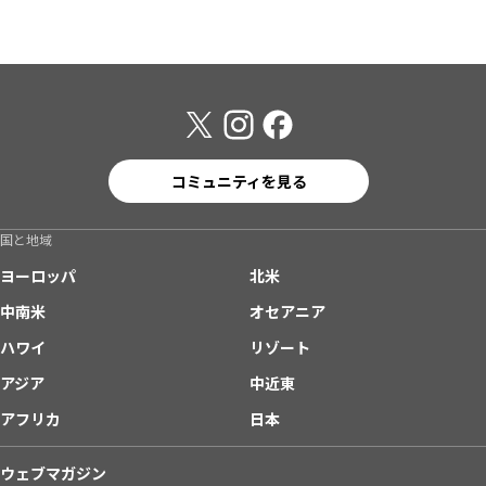
コミュニティを見る
国と地域
ヨーロッパ
北米
中南米
オセアニア
ハワイ
リゾート
アジア
中近東
アフリカ
日本
ウェブマガジン