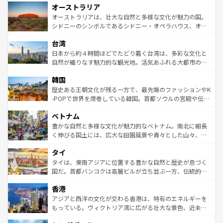
オーストラリア
部のニューオーリンズでは、音楽と美食が融合した独特の
ワイ島は見逃せない。また、定番の観光地といえばオアフ
文化が魅力。旅行者はアメリカの各地域で異なる魅力を楽
島だが、静かな自然を求めるならマウイ島やカウアイ島が
オーストラリアは、壮大な自然と多様な文化が魅力の国。
しみながら、その多様性と豊かな歴史を感じることができ
おすすめ。エメラルドグリーンに輝く海をはじめ、豊かな
シドニーのシンボルであるシドニー・オペラハウス、オー
るだろう。車でのロードトリップや列車の旅も、アメリカ
文化や歴史が息づいている。「アロハスピリット」と呼ば
ストラリア東海岸北部に広がる大サンゴ礁地帯グレートバ
ならではの贅沢な旅のスタイルだ。 なお、新着のアメリカ
台湾
れるおもてなしの心で訪れる人々を迎えてくれるハワイの
リアリーフや大陸中央部にそびえるウルル（エアーズロッ
情報は
コンテンツ一覧
を参照してほしい。
人々、おいしいローカルフードやハワイアンミュージッ
ク）、タスマニアの美しい原生林やケアンズの熱帯雨林な
日本から約４時間ほどでたどり着く台湾は、多彩な文化と
ク、伝統的なフラダンスなど、すべてがハワイの魅力を彩
ど、見どころがたくさん。また、カフェやワイン、オージ
自然が織りなす魅力的な観光地。活気あふれる大都市の台
っている。訪れるたびに新しい発見と感動が待っているハ
ービーフなどの食文化も豊かで、美味しいものであふれて
北やノスタルジックな町並みが人気な九份（ジォウフェ
ワイを、存分に味わってほしい。 なお、新着のハワイ情報
韓国
いる。アクティビティも充実しており、サーフィンやダイ
ン）、静ひつな山岳地帯である台湾東部など、都市の喧騒
は
コンテンツ一覧
を参照してほしい。
ビング、ハイキングなど、アウトドア好きにはたまらな
と山間の静けさが共存しており、訪れる人に新しい発見と
歴史ある王朝文化が残る一方で、最先端のファッションやK
い。オーストラリアの多彩な魅力を存分に味わいつくそ
驚きをもたらしてくれる。また、奥深い台湾の食文化も魅
-POPで世界を席巻している韓国。首都ソウルの宮殿や伝統
う。 なお、新着のオーストラリア情報は
コンテンツ一覧
を
力で、夜市などの屋台グルメから高級料理、ヘルシーで美
家屋が並ぶエリアでは韓国の歴史と文化に浸ることがで
参照してほしい。
ベトナム
容にもいいと評判のスイーツなど、バラエティ豊かな料理
き、地方に足を延ばせば四季折々の自然美を楽しむことが
が味わえる。 なお、新着の台湾情報は
コンテンツ一覧
を参
できる。そして、キムチや焼肉、絶品のストリートフード
豊かな自然と多様な文化が魅力的なベトナム。南北に細長
照してほしい。
まで、さまざまな韓国料理が待っている。夜には、韓国な
く伸びる国土には、広大な田園風景や青々とした山々、世
らではのナイトライフも堪能できる。あたたかいホスピタ
界遺産に登録された壮大な自然景観が点在し、都市部では
タイ
リティに包まれながら、韓国の多彩な魅力を心ゆくまで味
急速な発展と共に伝統が息づく。ハノイの古い町並みやホ
わってみてほしい。 なお、新着の韓国情報は
コンテンツ一
ーチミン市のフランス統治時代の建物も、独特の雰囲気を
タイは、東南アジアに位置する豊かな自然と歴史が息づく
覧
を参照してほしい。
醸し出している。また、バラエティの豊かさとおいしさで
国だ。首都バンコクは高層ビルが立ち並ぶ一方、伝統的な
世界中の食通を魅了してやまないベトナム料理も魅力のひ
寺院や市場がいたるところに点在し、古きよき文化と現代
香港
とつ。フォーやバインミー、ベトナムコーヒーなどは、ぜ
の活気が交差している。北部ではチェンマイなどの山岳地
ひ現地で味わいたい。どの地域を訪れてもあたたかい人々
帯で自然と触れ合い、南部ではプーケットやクラビの美し
アジアと西洋の文化が交わる香港は、特有のエネルギーを
が旅行者を迎えてくれるので、きっと忘れられない旅にな
いビーチでリゾート気分を楽しむことができる。タイ料理
もっている。ヴィクトリア湾に広がる壮大な景色、近未来
るはずだ。 なお、新着のベトナム情報は
コンテンツ一覧
を
は世界的に有名で、屋台から高級レストランまで味覚を刺
的なアートスポット、そして歴史と現代が融合した町並