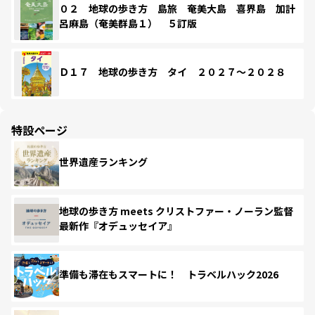
０２ 地球の歩き方 島旅 奄美大島 喜界島 加計
呂麻島（奄美群島１） ５訂版
Ｄ１７ 地球の歩き方 タイ ２０２７～２０２８
特設ページ
世界遺産ランキング
地球の歩き方 meets クリストファー・ノーラン監督
最新作『オデュッセイア』
準備も滞在もスマートに！ トラベルハック2026