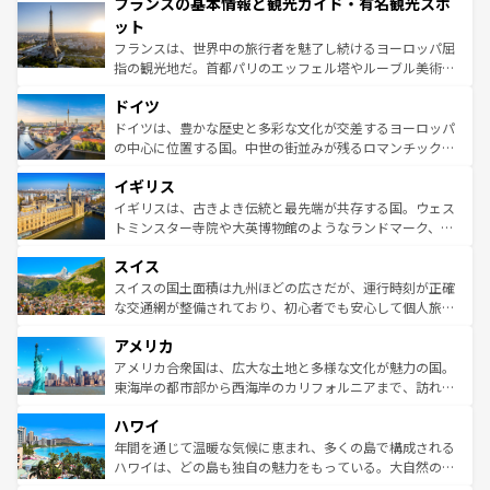
フランスの基本情報と観光ガイド・有名観光スポ
ませてくれるイタリアで、忘れられない旅をしてみよう！
文化が根付くこの国では、情熱的なフラメンコ、熱気あふ
なお、新着のイタリア情報は
コンテンツ一覧
を参照してほ
れる闘牛、そして美味しいタパスが生活の一部となってい
ット
しい。
る。首都マドリードの洗練された雰囲気や、バルセロナの
フランスは、世界中の旅行者を魅了し続けるヨーロッパ屈
アートに溢れた街角から、地方では古代ローマ遺跡や中世
指の観光地だ。首都パリのエッフェル塔やルーブル美術館
の城塞都市、穏やかなビーチリゾートまで多彩な表情を見
といった象徴的なスポットから、田舎町の古風な美しさま
せる。地方によって風土や気候が異なるスペインはその個
ドイツ
で、幅広い魅力が詰まっている。華麗な宮殿、歴史的な大
性で訪れる人を魅了する。 なお、新着のスペイン情報は
コ
聖堂、美しいビーチ、そして豊かな自然が、訪れる者を心
ドイツは、豊かな歴史と多彩な文化が交差するヨーロッパ
ンテンツ一覧
を参照してほしい。
から魅了する。また、フランスは美食の国としても知ら
の中心に位置する国。中世の街並みが残るロマンチック街
れ、フランス料理はユネスコ無形文化遺産にも登録されて
道から、未来を先取りするようなモダンな都市まで多様な
イギリス
いる。シャンパンの発祥地であるランス、プロヴァンスの
顔を持つこの国は、どこを歩いても飽きることがない。ベ
香り高いラベンダー畑など、多彩な楽しみ方が可能だ。さ
ルリンの文化的活気、バイエルン州のアルプスの絶景、そ
イギリスは、古きよき伝統と最先端が共存する国。ウェス
らに、パリ以外の地域にも魅力が溢れており、どの街角に
してライン川沿いのワイン畑といった風景は必見。ビール
トミンスター寺院や大英博物館のようなランドマーク、歴
も豊かな歴史と文化が息づいている。パリ以外の個性あふ
とソーセージを味わいながら地元の人と過ごす楽しい時間
史ある大学都市、美しい丘陵地帯や牧歌的な風景など、エ
れる地方に足を運ぶとそれぞれで全く異なる文化を体験で
スイス
は、お酒好きな人にはぜひ体験してほしい。 なお、新着の
リアごとに異なる魅力がある。また、優雅なアフタヌーン
きるだろう。 なお、新着のフランス情報は
コンテンツ一覧
ドイツ情報は
コンテンツ一覧
を参照してほしい。
ティー、ビール好きにはたまらない英国パブ、サッカー観
スイスの国土面積は九州ほどの広さだが、運行時刻が正確
を参照してほしい。
戦など、本場だからこそできる体験も豊富。イギリスを旅
な交通網が整備されており、初心者でも安心して個人旅行
して楽しみつくそう。 なお、新着のイギリス情報は
コンテ
を楽しめる。日本同様に時刻表どおりの旅が可能だ。中世
アメリカ
ンツ一覧
を参照してほしい。
の建物がそのまま残る町や、スイスならではのユニークな
博物館もあり、アルプス観光だけでなく町歩きも満喫する
アメリカ合衆国は、広大な土地と多様な文化が魅力の国。
ことができる。国民の所得が高いため物価も高いが、旅行
東海岸の都市部から西海岸のカリフォルニアまで、訪れる
者向けの交通パス提供のサービスもあり、うまく活用すれ
場所ごとに異なる風景と体験が待っている。ニューヨーク
ハワイ
ば市内交通費無料で観光を楽しむこともできる。 なお、新
のような巨大都市は、観光、ショッピング、エンターテイ
着のスイス情報は
コンテンツ一覧
を参照してほしい。
ンメントが詰まった刺激的なスポットだ。一方、アメリカ
年間を通じて温暖な気候に恵まれ、多くの島で構成される
西部には大自然が広がり、グランドキャニオンやイエロー
ハワイは、どの島も独自の魅力をもっている。大自然の神
ストーン国立公園といった絶景が堪能できる。さらに、南
秘を感じたいなら、火山が生み出した壮大な景観を誇るハ