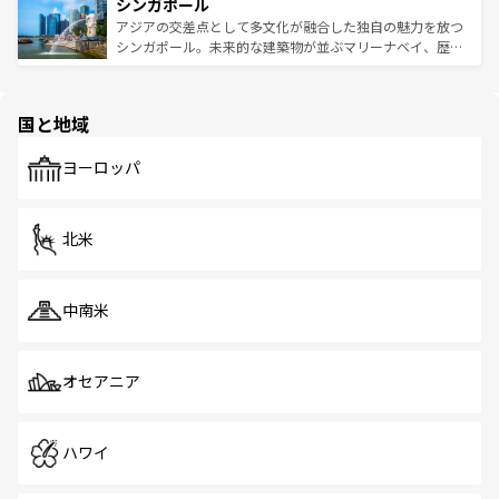
参照してほしい。
シンガポール
激する。気候は一年中温暖で、どの季節にも異なる楽しみ
み、どこを訪れても感動するはず。観光スポットが密集し
が待っている。親しみやすいタイの人々、仏教を中心とし
ており、効率よく見どころを回れるのも魅力。息をのむよ
アジアの交差点として多文化が融合した独自の魅力を放つ
た文化、そして多様な観光資源が、訪れる旅人を魅了し続
うな絶景から文化的な体験まで、香港を存分に楽しみ尽く
シンガポール。未来的な建築物が並ぶマリーナベイ、歴史
ける。 なお、新着のタイ情報は
コンテンツ一覧
を参照して
そう。 なお、新着の香港情報は
コンテンツ一覧
を参照して
と伝統を感じられるエスニックタウン、多数の緑豊かな公
ほしい。
ほしい。
園や自然保護区など、自然が調和した近代的な景観と文化
の多様性あふれるカラフルな町は、どこを歩いても新しい
国と地域
発見がある。さらに、治安のよさや充実した公共交通機関
も、旅行者にとっては魅力的なポイント。グルメも豊富
で、ホーカーズは地元の風情を楽しめる外せないスポット
ヨーロッパ
だ。訪れる人を飽きさせないシンガポールで、多様な魅力
を体感しよう。 なお、新着のシンガポール情報は
コンテン
ツ一覧
を参照してほしい。
北米
中南米
オセアニア
ハワイ