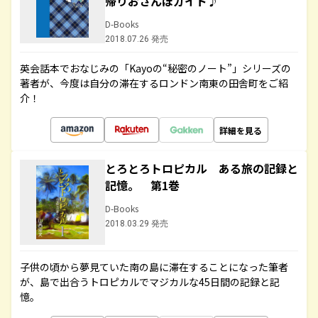
帰りおさんぽガイド♪
D-Books
2018.07.26 発売
英会話本でおなじみの「Kayoの“秘密のノート”」シリーズの
著者が、今度は自分の滞在するロンドン南東の田舎町をご紹
介！
詳細を見る
とろとろトロピカル ある旅の記録と
記憶。 第1巻
D-Books
2018.03.29 発売
子供の頃から夢見ていた南の島に滞在することになった筆者
が、島で出合うトロピカルでマジカルな45日間の記録と記
憶。