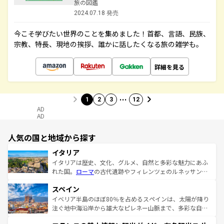
旅の図鑑
2024.07.18 発売
今こそ学びたい世界のことを集めました！首都、言語、民族、
宗教、特長、現地の挨拶、誰かに話したくなる旅の雑学も。
詳細を見る
…
1
2
3
12
AD
AD
人気の国と地域から探す
イタリア
イタリアは歴史、文化、グルメ、自然と多彩な魅力にあふ
れた国。
ローマ
の古代遺跡やフィレンツェのルネッサンス
美術、ヴェネツィアの運河など、歴史あるスポットはもち
スペイン
ろん、トスカーナの美しい田園風景やアマルフィ海岸の絶
景など、自然景観も見逃せない。観光の合間には、本場の
イベリア半島のほぼ80％を占めるスペインは、太陽が降り
ピザやパスタなど、絶品のイタリア料理を堪能することも
注ぐ地中海沿岸から雄大なピレネー山脈まで、多彩な自然
できる。朝目覚めてから夜眠るまで、すべての瞬間を楽し
と文化が詰まったヨーロッパ屈指の旅行先だ。多様な地域