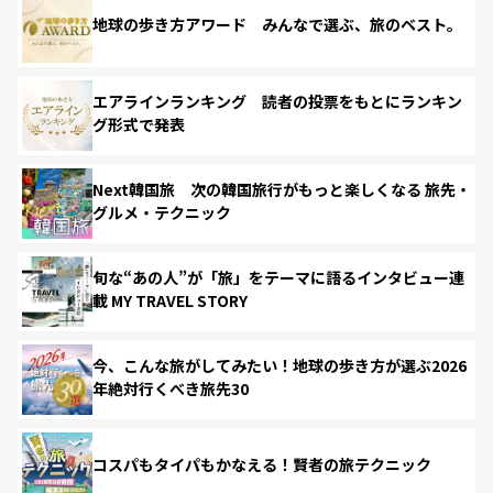
地球の歩き方アワード みんなで選ぶ、旅のベスト。
エアラインランキング 読者の投票をもとにランキン
グ形式で発表
Next韓国旅 次の韓国旅行がもっと楽しくなる 旅先・
グルメ・テクニック
旬な“あの人”が「旅」をテーマに語るインタビュー連
載 MY TRAVEL STORY
今、こんな旅がしてみたい！地球の歩き方が選ぶ2026
年絶対行くべき旅先30
コスパもタイパもかなえる！賢者の旅テクニック