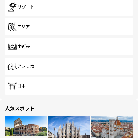
リゾート
アジア
中近東
アフリカ
日本
人気スポット