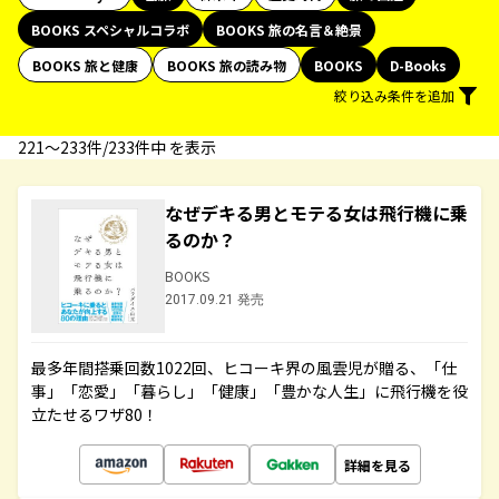
BOOKS スペシャルコラボ
BOOKS 旅の名言＆絶景
BOOKS 旅と健康
BOOKS 旅の読み物
BOOKS
D-Books
絞り込み条件を追加
221〜233件/233件中 を表示
なぜデキる男とモテる女は飛行機に乗
るのか？
BOOKS
2017.09.21 発売
最多年間搭乗回数1022回、ヒコーキ界の風雲児が贈る、「仕
事」「恋愛」「暮らし」「健康」「豊かな人生」に飛行機を役
立たせるワザ80！
詳細を見る