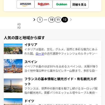
詳細を見る
…
1
10
11
12
AD
AD
人気の国と地域から探す
イタリア
イタリアは歴史、文化、グルメ、自然と多彩な魅力にあふ
れた国。
ローマ
の古代遺跡やフィレンツェのルネッサンス
美術、ヴェネツィアの運河など、歴史あるスポットはもち
スペイン
ろん、トスカーナの美しい田園風景やアマルフィ海岸の絶
景など、自然景観も見逃せない。観光の合間には、本場の
イベリア半島のほぼ80％を占めるスペインは、太陽が降り
ピザやパスタなど、絶品のイタリア料理を堪能することも
注ぐ地中海沿岸から雄大なピレネー山脈まで、多彩な自然
できる。朝目覚めてから夜眠るまで、すべての瞬間を楽し
と文化が詰まったヨーロッパ屈指の旅行先だ。多様な地域
フランスの基本情報と観光ガイド・有名観光スポ
ませてくれるイタリアで、忘れられない旅をしてみよう！
文化が根付くこの国では、情熱的なフラメンコ、熱気あふ
なお、新着のイタリア情報は
コンテンツ一覧
を参照してほ
れる闘牛、そして美味しいタパスが生活の一部となってい
ット
しい。
る。首都マドリードの洗練された雰囲気や、バルセロナの
フランスは、世界中の旅行者を魅了し続けるヨーロッパ屈
アートに溢れた街角から、地方では古代ローマ遺跡や中世
指の観光地だ。首都パリのエッフェル塔やルーブル美術館
の城塞都市、穏やかなビーチリゾートまで多彩な表情を見
といった象徴的なスポットから、田舎町の古風な美しさま
せる。地方によって風土や気候が異なるスペインはその個
ドイツ
で、幅広い魅力が詰まっている。華麗な宮殿、歴史的な大
性で訪れる人を魅了する。 なお、新着のスペイン情報は
コ