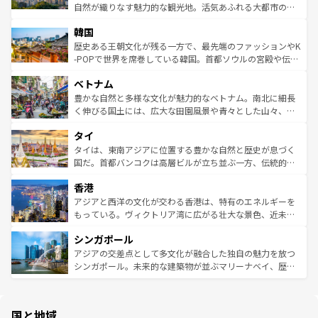
ク、伝統的なフラダンスなど、すべてがハワイの魅力を彩
ど、見どころがたくさん。また、カフェやワイン、オージ
自然が織りなす魅力的な観光地。活気あふれる大都市の台
っている。訪れるたびに新しい発見と感動が待っているハ
ービーフなどの食文化も豊かで、美味しいものであふれて
北やノスタルジックな町並みが人気な九份（ジォウフェ
ワイを、存分に味わってほしい。 なお、新着のハワイ情報
韓国
いる。アクティビティも充実しており、サーフィンやダイ
ン）、静ひつな山岳地帯である台湾東部など、都市の喧騒
は
コンテンツ一覧
を参照してほしい。
ビング、ハイキングなど、アウトドア好きにはたまらな
と山間の静けさが共存しており、訪れる人に新しい発見と
歴史ある王朝文化が残る一方で、最先端のファッションやK
い。オーストラリアの多彩な魅力を存分に味わいつくそ
驚きをもたらしてくれる。また、奥深い台湾の食文化も魅
-POPで世界を席巻している韓国。首都ソウルの宮殿や伝統
う。 なお、新着のオーストラリア情報は
コンテンツ一覧
を
力で、夜市などの屋台グルメから高級料理、ヘルシーで美
家屋が並ぶエリアでは韓国の歴史と文化に浸ることがで
参照してほしい。
ベトナム
容にもいいと評判のスイーツなど、バラエティ豊かな料理
き、地方に足を延ばせば四季折々の自然美を楽しむことが
が味わえる。 なお、新着の台湾情報は
コンテンツ一覧
を参
できる。そして、キムチや焼肉、絶品のストリートフード
豊かな自然と多様な文化が魅力的なベトナム。南北に細長
照してほしい。
まで、さまざまな韓国料理が待っている。夜には、韓国な
く伸びる国土には、広大な田園風景や青々とした山々、世
らではのナイトライフも堪能できる。あたたかいホスピタ
界遺産に登録された壮大な自然景観が点在し、都市部では
タイ
リティに包まれながら、韓国の多彩な魅力を心ゆくまで味
急速な発展と共に伝統が息づく。ハノイの古い町並みやホ
わってみてほしい。 なお、新着の韓国情報は
コンテンツ一
ーチミン市のフランス統治時代の建物も、独特の雰囲気を
タイは、東南アジアに位置する豊かな自然と歴史が息づく
覧
を参照してほしい。
醸し出している。また、バラエティの豊かさとおいしさで
国だ。首都バンコクは高層ビルが立ち並ぶ一方、伝統的な
世界中の食通を魅了してやまないベトナム料理も魅力のひ
寺院や市場がいたるところに点在し、古きよき文化と現代
香港
とつ。フォーやバインミー、ベトナムコーヒーなどは、ぜ
の活気が交差している。北部ではチェンマイなどの山岳地
ひ現地で味わいたい。どの地域を訪れてもあたたかい人々
帯で自然と触れ合い、南部ではプーケットやクラビの美し
アジアと西洋の文化が交わる香港は、特有のエネルギーを
が旅行者を迎えてくれるので、きっと忘れられない旅にな
いビーチでリゾート気分を楽しむことができる。タイ料理
もっている。ヴィクトリア湾に広がる壮大な景色、近未来
るはずだ。 なお、新着のベトナム情報は
コンテンツ一覧
を
は世界的に有名で、屋台から高級レストランまで味覚を刺
的なアートスポット、そして歴史と現代が融合した町並
参照してほしい。
シンガポール
激する。気候は一年中温暖で、どの季節にも異なる楽しみ
み、どこを訪れても感動するはず。観光スポットが密集し
が待っている。親しみやすいタイの人々、仏教を中心とし
ており、効率よく見どころを回れるのも魅力。息をのむよ
アジアの交差点として多文化が融合した独自の魅力を放つ
た文化、そして多様な観光資源が、訪れる旅人を魅了し続
うな絶景から文化的な体験まで、香港を存分に楽しみ尽く
シンガポール。未来的な建築物が並ぶマリーナベイ、歴史
ける。 なお、新着のタイ情報は
コンテンツ一覧
を参照して
そう。 なお、新着の香港情報は
コンテンツ一覧
を参照して
と伝統を感じられるエスニックタウン、多数の緑豊かな公
ほしい。
ほしい。
園や自然保護区など、自然が調和した近代的な景観と文化
の多様性あふれるカラフルな町は、どこを歩いても新しい
国と地域
発見がある。さらに、治安のよさや充実した公共交通機関