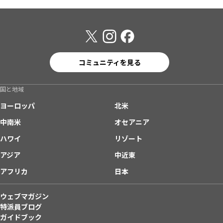
コミュニティを見る
国と地域
ヨーロッパ
北米
中南米
オセアニア
ハワイ
リゾート
アジア
中近東
アフリカ
日本
ウェブマガジン
特派員ブログ
ガイドブック