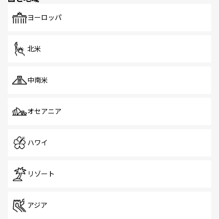
も、旅行者にとっては魅力的なポイント。グルメも豊富
で、ホーカーズは地元の風情を楽しめる外せないスポット
ヨーロッパ
だ。訪れる人を飽きさせないシンガポールで、多様な魅力
を体感しよう。 なお、新着のシンガポール情報は
コンテン
ツ一覧
を参照してほしい。
北米
中南米
オセアニア
ハワイ
リゾート
アジア