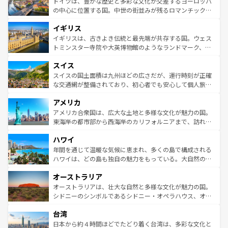
聖堂、美しいビーチ、そして豊かな自然が、訪れる者を心
ドイツは、豊かな歴史と多彩な文化が交差するヨーロッパ
ンテンツ一覧
を参照してほしい。
から魅了する。また、フランスは美食の国としても知ら
の中心に位置する国。中世の街並みが残るロマンチック街
れ、フランス料理はユネスコ無形文化遺産にも登録されて
道から、未来を先取りするようなモダンな都市まで多様な
イギリス
いる。シャンパンの発祥地であるランス、プロヴァンスの
顔を持つこの国は、どこを歩いても飽きることがない。ベ
香り高いラベンダー畑など、多彩な楽しみ方が可能だ。さ
ルリンの文化的活気、バイエルン州のアルプスの絶景、そ
イギリスは、古きよき伝統と最先端が共存する国。ウェス
らに、パリ以外の地域にも魅力が溢れており、どの街角に
してライン川沿いのワイン畑といった風景は必見。ビール
トミンスター寺院や大英博物館のようなランドマーク、歴
も豊かな歴史と文化が息づいている。パリ以外の個性あふ
とソーセージを味わいながら地元の人と過ごす楽しい時間
史ある大学都市、美しい丘陵地帯や牧歌的な風景など、エ
れる地方に足を運ぶとそれぞれで全く異なる文化を体験で
スイス
は、お酒好きな人にはぜひ体験してほしい。 なお、新着の
リアごとに異なる魅力がある。また、優雅なアフタヌーン
きるだろう。 なお、新着のフランス情報は
コンテンツ一覧
ドイツ情報は
コンテンツ一覧
を参照してほしい。
ティー、ビール好きにはたまらない英国パブ、サッカー観
スイスの国土面積は九州ほどの広さだが、運行時刻が正確
を参照してほしい。
戦など、本場だからこそできる体験も豊富。イギリスを旅
な交通網が整備されており、初心者でも安心して個人旅行
して楽しみつくそう。 なお、新着のイギリス情報は
コンテ
を楽しめる。日本同様に時刻表どおりの旅が可能だ。中世
アメリカ
ンツ一覧
を参照してほしい。
の建物がそのまま残る町や、スイスならではのユニークな
博物館もあり、アルプス観光だけでなく町歩きも満喫する
アメリカ合衆国は、広大な土地と多様な文化が魅力の国。
ことができる。国民の所得が高いため物価も高いが、旅行
東海岸の都市部から西海岸のカリフォルニアまで、訪れる
者向けの交通パス提供のサービスもあり、うまく活用すれ
場所ごとに異なる風景と体験が待っている。ニューヨーク
ハワイ
ば市内交通費無料で観光を楽しむこともできる。 なお、新
のような巨大都市は、観光、ショッピング、エンターテイ
着のスイス情報は
コンテンツ一覧
を参照してほしい。
ンメントが詰まった刺激的なスポットだ。一方、アメリカ
年間を通じて温暖な気候に恵まれ、多くの島で構成される
西部には大自然が広がり、グランドキャニオンやイエロー
ハワイは、どの島も独自の魅力をもっている。大自然の神
ストーン国立公園といった絶景が堪能できる。さらに、南
秘を感じたいなら、火山が生み出した壮大な景観を誇るハ
オーストラリア
部のニューオーリンズでは、音楽と美食が融合した独特の
ワイ島は見逃せない。また、定番の観光地といえばオアフ
文化が魅力。旅行者はアメリカの各地域で異なる魅力を楽
島だが、静かな自然を求めるならマウイ島やカウアイ島が
オーストラリアは、壮大な自然と多様な文化が魅力の国。
しみながら、その多様性と豊かな歴史を感じることができ
おすすめ。エメラルドグリーンに輝く海をはじめ、豊かな
シドニーのシンボルであるシドニー・オペラハウス、オー
るだろう。車でのロードトリップや列車の旅も、アメリカ
文化や歴史が息づいている。「アロハスピリット」と呼ば
ストラリア東海岸北部に広がる大サンゴ礁地帯グレートバ
ならではの贅沢な旅のスタイルだ。 なお、新着のアメリカ
台湾
れるおもてなしの心で訪れる人々を迎えてくれるハワイの
リアリーフや大陸中央部にそびえるウルル（エアーズロッ
情報は
コンテンツ一覧
を参照してほしい。
人々、おいしいローカルフードやハワイアンミュージッ
ク）、タスマニアの美しい原生林やケアンズの熱帯雨林な
日本から約４時間ほどでたどり着く台湾は、多彩な文化と