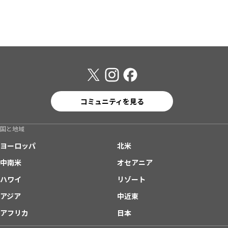
コミュニティを見る
国と地域
ヨーロッパ
北米
中南米
オセアニア
ハワイ
リゾート
アジア
中近東
アフリカ
日本