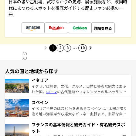
日本の城や古戦場、武将ゆかりの史跡、展示施設など、戦国時
代にまつわるスポットを徹底ガイドする歴史ファン必携の一
冊。
詳細を見る
…
1
2
3
10
AD
AD
人気の国と地域から探す
イタリア
イタリアは歴史、文化、グルメ、自然と多彩な魅力にあふ
れた国。
ローマ
の古代遺跡やフィレンツェのルネッサンス
美術、ヴェネツィアの運河など、歴史あるスポットはもち
スペイン
ろん、トスカーナの美しい田園風景やアマルフィ海岸の絶
景など、自然景観も見逃せない。観光の合間には、本場の
イベリア半島のほぼ80％を占めるスペインは、太陽が降り
ピザやパスタなど、絶品のイタリア料理を堪能することも
注ぐ地中海沿岸から雄大なピレネー山脈まで、多彩な自然
できる。朝目覚めてから夜眠るまで、すべての瞬間を楽し
と文化が詰まったヨーロッパ屈指の旅行先だ。多様な地域
フランスの基本情報と観光ガイド・有名観光スポ
ませてくれるイタリアで、忘れられない旅をしてみよう！
文化が根付くこの国では、情熱的なフラメンコ、熱気あふ
なお、新着のイタリア情報は
コンテンツ一覧
を参照してほ
れる闘牛、そして美味しいタパスが生活の一部となってい
ット
しい。
る。首都マドリードの洗練された雰囲気や、バルセロナの