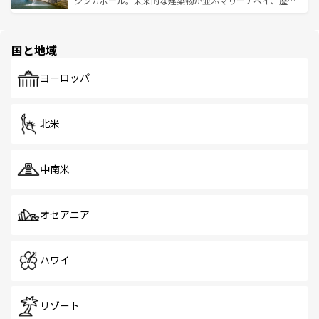
シンガポール。未来的な建築物が並ぶマリーナベイ、歴史
ける。 なお、新着のタイ情報は
コンテンツ一覧
を参照して
そう。 なお、新着の香港情報は
コンテンツ一覧
を参照して
と伝統を感じられるエスニックタウン、多数の緑豊かな公
ほしい。
ほしい。
園や自然保護区など、自然が調和した近代的な景観と文化
の多様性あふれるカラフルな町は、どこを歩いても新しい
国と地域
発見がある。さらに、治安のよさや充実した公共交通機関
も、旅行者にとっては魅力的なポイント。グルメも豊富
で、ホーカーズは地元の風情を楽しめる外せないスポット
ヨーロッパ
だ。訪れる人を飽きさせないシンガポールで、多様な魅力
を体感しよう。 なお、新着のシンガポール情報は
コンテン
ツ一覧
を参照してほしい。
北米
中南米
オセアニア
ハワイ
リゾート