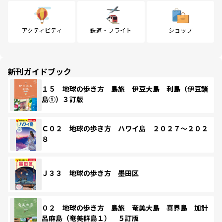
アクティビティ
鉄道・フライト
ショップ
新刊ガイドブック
１５ 地球の歩き方 島旅 伊豆大島 利島（伊豆諸
島①）３訂版
Ｃ０２ 地球の歩き方 ハワイ島 ２０２７～２０２
８
Ｊ３３ 地球の歩き方 墨田区
０２ 地球の歩き方 島旅 奄美大島 喜界島 加計
呂麻島（奄美群島１） ５訂版