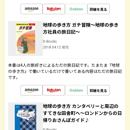
詳細を見る
地球の歩き方 ガチ冒険～地球の歩き
方社員の旅日記～
D-Books
2018.04.12 発売
本書は4人の旅好きによるただの旅日記です。たまたま『地球
の歩き方』で働いているだけで書いてある内容はただの旅日記
です。
詳細を見る
地球の歩き方 カンタベリーと周辺の
すてきな田舎町へ～ロンドンからの日
帰りおさんぽガイド♪
D-Books