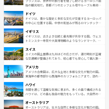
フランスは、世界中の旅行者を魅了し続けるヨーロッパ屈
アートに溢れた街角から、地方では古代ローマ遺跡や中世
指の観光地だ。首都パリのエッフェル塔やルーブル美術館
の城塞都市、穏やかなビーチリゾートまで多彩な表情を見
といった象徴的なスポットから、田舎町の古風な美しさま
せる。地方によって風土や気候が異なるスペインはその個
ドイツ
で、幅広い魅力が詰まっている。華麗な宮殿、歴史的な大
性で訪れる人を魅了する。 なお、新着のスペイン情報は
コ
聖堂、美しいビーチ、そして豊かな自然が、訪れる者を心
ドイツは、豊かな歴史と多彩な文化が交差するヨーロッパ
ンテンツ一覧
を参照してほしい。
から魅了する。また、フランスは美食の国としても知ら
の中心に位置する国。中世の街並みが残るロマンチック街
れ、フランス料理はユネスコ無形文化遺産にも登録されて
道から、未来を先取りするようなモダンな都市まで多様な
イギリス
いる。シャンパンの発祥地であるランス、プロヴァンスの
顔を持つこの国は、どこを歩いても飽きることがない。ベ
香り高いラベンダー畑など、多彩な楽しみ方が可能だ。さ
ルリンの文化的活気、バイエルン州のアルプスの絶景、そ
イギリスは、古きよき伝統と最先端が共存する国。ウェス
らに、パリ以外の地域にも魅力が溢れており、どの街角に
してライン川沿いのワイン畑といった風景は必見。ビール
トミンスター寺院や大英博物館のようなランドマーク、歴
も豊かな歴史と文化が息づいている。パリ以外の個性あふ
とソーセージを味わいながら地元の人と過ごす楽しい時間
史ある大学都市、美しい丘陵地帯や牧歌的な風景など、エ
れる地方に足を運ぶとそれぞれで全く異なる文化を体験で
スイス
は、お酒好きな人にはぜひ体験してほしい。 なお、新着の
リアごとに異なる魅力がある。また、優雅なアフタヌーン
きるだろう。 なお、新着のフランス情報は
コンテンツ一覧
ドイツ情報は
コンテンツ一覧
を参照してほしい。
ティー、ビール好きにはたまらない英国パブ、サッカー観
スイスの国土面積は九州ほどの広さだが、運行時刻が正確
を参照してほしい。
戦など、本場だからこそできる体験も豊富。イギリスを旅
な交通網が整備されており、初心者でも安心して個人旅行
して楽しみつくそう。 なお、新着のイギリス情報は
コンテ
を楽しめる。日本同様に時刻表どおりの旅が可能だ。中世
アメリカ
ンツ一覧
を参照してほしい。
の建物がそのまま残る町や、スイスならではのユニークな
博物館もあり、アルプス観光だけでなく町歩きも満喫する
アメリカ合衆国は、広大な土地と多様な文化が魅力の国。
ことができる。国民の所得が高いため物価も高いが、旅行
東海岸の都市部から西海岸のカリフォルニアまで、訪れる
者向けの交通パス提供のサービスもあり、うまく活用すれ
場所ごとに異なる風景と体験が待っている。ニューヨーク
ハワイ
ば市内交通費無料で観光を楽しむこともできる。 なお、新
のような巨大都市は、観光、ショッピング、エンターテイ
着のスイス情報は
コンテンツ一覧
を参照してほしい。
ンメントが詰まった刺激的なスポットだ。一方、アメリカ
年間を通じて温暖な気候に恵まれ、多くの島で構成される
西部には大自然が広がり、グランドキャニオンやイエロー
ハワイは、どの島も独自の魅力をもっている。大自然の神
ストーン国立公園といった絶景が堪能できる。さらに、南
秘を感じたいなら、火山が生み出した壮大な景観を誇るハ
オーストラリア
部のニューオーリンズでは、音楽と美食が融合した独特の
ワイ島は見逃せない。また、定番の観光地といえばオアフ
文化が魅力。旅行者はアメリカの各地域で異なる魅力を楽
島だが、静かな自然を求めるならマウイ島やカウアイ島が
オーストラリアは、壮大な自然と多様な文化が魅力の国。