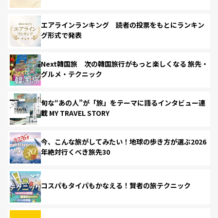
エアラインランキング 読者の投票をもとにランキン
グ形式で発表
Next韓国旅 次の韓国旅行がもっと楽しくなる 旅先・
グルメ・テクニック
旬な“あの人”が「旅」をテーマに語るインタビュー連
載 MY TRAVEL STORY
今、こんな旅がしてみたい！地球の歩き方が選ぶ2026
年絶対行くべき旅先30
コスパもタイパもかなえる！賢者の旅テクニック