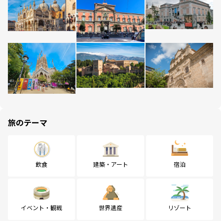
旅のテーマ
飲食
建築・アート
宿泊
イベント・観戦
世界遺産
リゾート