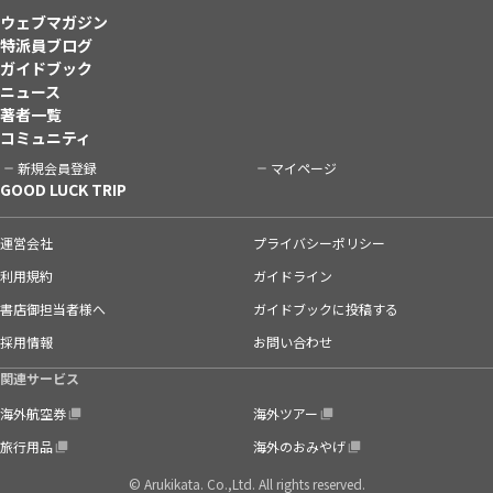
ウェブマガジン
特派員ブログ
ガイドブック
ニュース
著者一覧
コミュニティ
新規会員登録
マイページ
GOOD LUCK TRIP
運営会社
プライバシーポリシー
利用規約
ガイドライン
書店御担当者様へ
ガイドブックに投稿する
採用情報
お問い合わせ
関連サービス
海外航空券
海外ツアー
旅行用品
海外のおみやげ
© Arukikata. Co.,Ltd. All rights reserved.