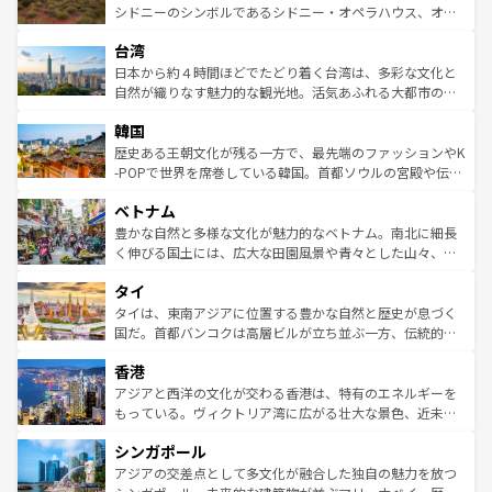
しみながら、その多様性と豊かな歴史を感じることができ
おすすめ。エメラルドグリーンに輝く海をはじめ、豊かな
シドニーのシンボルであるシドニー・オペラハウス、オー
るだろう。車でのロードトリップや列車の旅も、アメリカ
文化や歴史が息づいている。「アロハスピリット」と呼ば
ストラリア東海岸北部に広がる大サンゴ礁地帯グレートバ
ならではの贅沢な旅のスタイルだ。 なお、新着のアメリカ
台湾
れるおもてなしの心で訪れる人々を迎えてくれるハワイの
リアリーフや大陸中央部にそびえるウルル（エアーズロッ
情報は
コンテンツ一覧
を参照してほしい。
人々、おいしいローカルフードやハワイアンミュージッ
ク）、タスマニアの美しい原生林やケアンズの熱帯雨林な
日本から約４時間ほどでたどり着く台湾は、多彩な文化と
ク、伝統的なフラダンスなど、すべてがハワイの魅力を彩
ど、見どころがたくさん。また、カフェやワイン、オージ
自然が織りなす魅力的な観光地。活気あふれる大都市の台
っている。訪れるたびに新しい発見と感動が待っているハ
ービーフなどの食文化も豊かで、美味しいものであふれて
北やノスタルジックな町並みが人気な九份（ジォウフェ
ワイを、存分に味わってほしい。 なお、新着のハワイ情報
韓国
いる。アクティビティも充実しており、サーフィンやダイ
ン）、静ひつな山岳地帯である台湾東部など、都市の喧騒
は
コンテンツ一覧
を参照してほしい。
ビング、ハイキングなど、アウトドア好きにはたまらな
と山間の静けさが共存しており、訪れる人に新しい発見と
歴史ある王朝文化が残る一方で、最先端のファッションやK
い。オーストラリアの多彩な魅力を存分に味わいつくそ
驚きをもたらしてくれる。また、奥深い台湾の食文化も魅
-POPで世界を席巻している韓国。首都ソウルの宮殿や伝統
う。 なお、新着のオーストラリア情報は
コンテンツ一覧
を
力で、夜市などの屋台グルメから高級料理、ヘルシーで美
家屋が並ぶエリアでは韓国の歴史と文化に浸ることがで
参照してほしい。
ベトナム
容にもいいと評判のスイーツなど、バラエティ豊かな料理
き、地方に足を延ばせば四季折々の自然美を楽しむことが
が味わえる。 なお、新着の台湾情報は
コンテンツ一覧
を参
できる。そして、キムチや焼肉、絶品のストリートフード
豊かな自然と多様な文化が魅力的なベトナム。南北に細長
照してほしい。
まで、さまざまな韓国料理が待っている。夜には、韓国な
く伸びる国土には、広大な田園風景や青々とした山々、世
らではのナイトライフも堪能できる。あたたかいホスピタ
界遺産に登録された壮大な自然景観が点在し、都市部では
タイ
リティに包まれながら、韓国の多彩な魅力を心ゆくまで味
急速な発展と共に伝統が息づく。ハノイの古い町並みやホ
わってみてほしい。 なお、新着の韓国情報は
コンテンツ一
ーチミン市のフランス統治時代の建物も、独特の雰囲気を
タイは、東南アジアに位置する豊かな自然と歴史が息づく
覧
を参照してほしい。
醸し出している。また、バラエティの豊かさとおいしさで
国だ。首都バンコクは高層ビルが立ち並ぶ一方、伝統的な
世界中の食通を魅了してやまないベトナム料理も魅力のひ
寺院や市場がいたるところに点在し、古きよき文化と現代
香港
とつ。フォーやバインミー、ベトナムコーヒーなどは、ぜ
の活気が交差している。北部ではチェンマイなどの山岳地
ひ現地で味わいたい。どの地域を訪れてもあたたかい人々
帯で自然と触れ合い、南部ではプーケットやクラビの美し
アジアと西洋の文化が交わる香港は、特有のエネルギーを
が旅行者を迎えてくれるので、きっと忘れられない旅にな
いビーチでリゾート気分を楽しむことができる。タイ料理
もっている。ヴィクトリア湾に広がる壮大な景色、近未来
るはずだ。 なお、新着のベトナム情報は
コンテンツ一覧
を
は世界的に有名で、屋台から高級レストランまで味覚を刺
的なアートスポット、そして歴史と現代が融合した町並
参照してほしい。
シンガポール
激する。気候は一年中温暖で、どの季節にも異なる楽しみ
み、どこを訪れても感動するはず。観光スポットが密集し
が待っている。親しみやすいタイの人々、仏教を中心とし
ており、効率よく見どころを回れるのも魅力。息をのむよ
アジアの交差点として多文化が融合した独自の魅力を放つ
た文化、そして多様な観光資源が、訪れる旅人を魅了し続
うな絶景から文化的な体験まで、香港を存分に楽しみ尽く