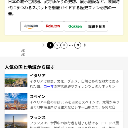
日本の城や古戦場、武将ゆかりの史跡、展示施設など、戦国時
代にまつわるスポットを徹底ガイドする歴史ファン必携の一
冊。
詳細を見る
…
1
2
3
9
AD
AD
人気の国と地域から探す
イタリア
イタリアは歴史、文化、グルメ、自然と多彩な魅力にあふ
れた国。
ローマ
の古代遺跡やフィレンツェのルネッサンス
美術、ヴェネツィアの運河など、歴史あるスポットはもち
スペイン
ろん、トスカーナの美しい田園風景やアマルフィ海岸の絶
景など、自然景観も見逃せない。観光の合間には、本場の
イベリア半島のほぼ80％を占めるスペインは、太陽が降り
ピザやパスタなど、絶品のイタリア料理を堪能することも
注ぐ地中海沿岸から雄大なピレネー山脈まで、多彩な自然
できる。朝目覚めてから夜眠るまで、すべての瞬間を楽し
と文化が詰まったヨーロッパ屈指の旅行先だ。多様な地域
フランス
ませてくれるイタリアで、忘れられない旅をしてみよう！
文化が根付くこの国では、情熱的なフラメンコ、熱気あふ
なお、新着のイタリア情報は
コンテンツ一覧
を参照してほ
れる闘牛、そして美味しいタパスが生活の一部となってい
フランスは、世界中の旅行者を魅了し続けるヨーロッパ屈
しい。
る。首都マドリードの洗練された雰囲気や、バルセロナの
指の観光地だ。首都パリのエッフェル塔やルーブル美術館