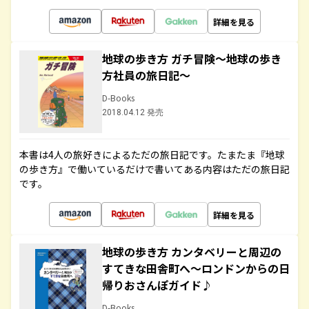
詳細を見る
地球の歩き方 ガチ冒険～地球の歩き
方社員の旅日記～
D-Books
2018.04.12 発売
本書は4人の旅好きによるただの旅日記です。たまたま『地球
の歩き方』で働いているだけで書いてある内容はただの旅日記
です。
詳細を見る
地球の歩き方 カンタベリーと周辺の
すてきな田舎町へ～ロンドンからの日
帰りおさんぽガイド♪
D-Books