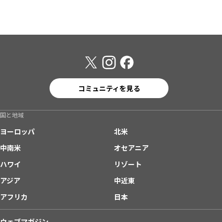
コミュニティを見る
国と地域
ヨーロッパ
北米
中南米
オセアニア
ハワイ
リゾート
アジア
中近東
アフリカ
日本
ウェブマガジン