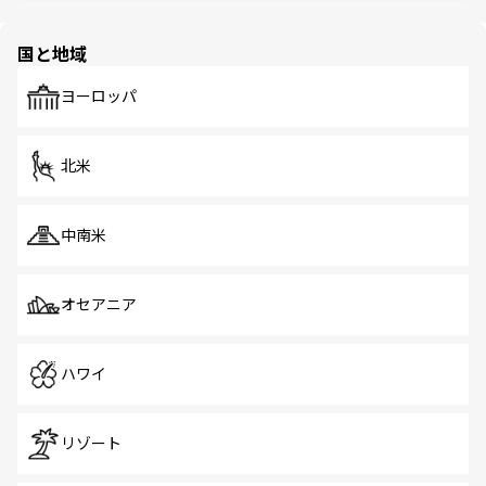
ほしい。
ほしい。
園や自然保護区など、自然が調和した近代的な景観と文化
の多様性あふれるカラフルな町は、どこを歩いても新しい
国と地域
発見がある。さらに、治安のよさや充実した公共交通機関
も、旅行者にとっては魅力的なポイント。グルメも豊富
で、ホーカーズは地元の風情を楽しめる外せないスポット
ヨーロッパ
だ。訪れる人を飽きさせないシンガポールで、多様な魅力
を体感しよう。 なお、新着のシンガポール情報は
コンテン
ツ一覧
を参照してほしい。
北米
中南米
オセアニア
ハワイ
リゾート