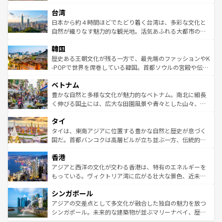
るだろう。車でのロードトリップや列車の旅も、アメリカ
文化や歴史が息づいている。「アロハスピリット」と呼ば
ストラリア東海岸北部に広がる大サンゴ礁地帯グレートバ
ならではの贅沢な旅のスタイルだ。 なお、新着のアメリカ
台湾
れるおもてなしの心で訪れる人々を迎えてくれるハワイの
リアリーフや大陸中央部にそびえるウルル（エアーズロッ
情報は
コンテンツ一覧
を参照してほしい。
人々、おいしいローカルフードやハワイアンミュージッ
ク）、タスマニアの美しい原生林やケアンズの熱帯雨林な
日本から約４時間ほどでたどり着く台湾は、多彩な文化と
ク、伝統的なフラダンスなど、すべてがハワイの魅力を彩
ど、見どころがたくさん。また、カフェやワイン、オージ
自然が織りなす魅力的な観光地。活気あふれる大都市の台
っている。訪れるたびに新しい発見と感動が待っているハ
ービーフなどの食文化も豊かで、美味しいものであふれて
北やノスタルジックな町並みが人気な九份（ジォウフェ
ワイを、存分に味わってほしい。 なお、新着のハワイ情報
韓国
いる。アクティビティも充実しており、サーフィンやダイ
ン）、静ひつな山岳地帯である台湾東部など、都市の喧騒
は
コンテンツ一覧
を参照してほしい。
ビング、ハイキングなど、アウトドア好きにはたまらな
と山間の静けさが共存しており、訪れる人に新しい発見と
歴史ある王朝文化が残る一方で、最先端のファッションやK
い。オーストラリアの多彩な魅力を存分に味わいつくそ
驚きをもたらしてくれる。また、奥深い台湾の食文化も魅
-POPで世界を席巻している韓国。首都ソウルの宮殿や伝統
う。 なお、新着のオーストラリア情報は
コンテンツ一覧
を
力で、夜市などの屋台グルメから高級料理、ヘルシーで美
家屋が並ぶエリアでは韓国の歴史と文化に浸ることがで
参照してほしい。
ベトナム
容にもいいと評判のスイーツなど、バラエティ豊かな料理
き、地方に足を延ばせば四季折々の自然美を楽しむことが
が味わえる。 なお、新着の台湾情報は
コンテンツ一覧
を参
できる。そして、キムチや焼肉、絶品のストリートフード
豊かな自然と多様な文化が魅力的なベトナム。南北に細長
照してほしい。
まで、さまざまな韓国料理が待っている。夜には、韓国な
く伸びる国土には、広大な田園風景や青々とした山々、世
らではのナイトライフも堪能できる。あたたかいホスピタ
界遺産に登録された壮大な自然景観が点在し、都市部では
タイ
リティに包まれながら、韓国の多彩な魅力を心ゆくまで味
急速な発展と共に伝統が息づく。ハノイの古い町並みやホ
わってみてほしい。 なお、新着の韓国情報は
コンテンツ一
ーチミン市のフランス統治時代の建物も、独特の雰囲気を
タイは、東南アジアに位置する豊かな自然と歴史が息づく
覧
を参照してほしい。
醸し出している。また、バラエティの豊かさとおいしさで
国だ。首都バンコクは高層ビルが立ち並ぶ一方、伝統的な
世界中の食通を魅了してやまないベトナム料理も魅力のひ
寺院や市場がいたるところに点在し、古きよき文化と現代
香港
とつ。フォーやバインミー、ベトナムコーヒーなどは、ぜ
の活気が交差している。北部ではチェンマイなどの山岳地
ひ現地で味わいたい。どの地域を訪れてもあたたかい人々
帯で自然と触れ合い、南部ではプーケットやクラビの美し
アジアと西洋の文化が交わる香港は、特有のエネルギーを
が旅行者を迎えてくれるので、きっと忘れられない旅にな
いビーチでリゾート気分を楽しむことができる。タイ料理
もっている。ヴィクトリア湾に広がる壮大な景色、近未来
るはずだ。 なお、新着のベトナム情報は
コンテンツ一覧
を
は世界的に有名で、屋台から高級レストランまで味覚を刺
的なアートスポット、そして歴史と現代が融合した町並
参照してほしい。
シンガポール
激する。気候は一年中温暖で、どの季節にも異なる楽しみ
み、どこを訪れても感動するはず。観光スポットが密集し
が待っている。親しみやすいタイの人々、仏教を中心とし
ており、効率よく見どころを回れるのも魅力。息をのむよ
アジアの交差点として多文化が融合した独自の魅力を放つ
た文化、そして多様な観光資源が、訪れる旅人を魅了し続
うな絶景から文化的な体験まで、香港を存分に楽しみ尽く
シンガポール。未来的な建築物が並ぶマリーナベイ、歴史
ける。 なお、新着のタイ情報は
コンテンツ一覧
を参照して
そう。 なお、新着の香港情報は
コンテンツ一覧
を参照して
と伝統を感じられるエスニックタウン、多数の緑豊かな公