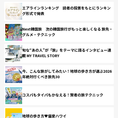
エアラインランキング 読者の投票をもとにランキン
グ形式で発表
Next韓国旅 次の韓国旅行がもっと楽しくなる 旅先・
グルメ・テクニック
旬な“あの人”が「旅」をテーマに語るインタビュー連
載 MY TRAVEL STORY
今、こんな旅がしてみたい！地球の歩き方が選ぶ2026
年絶対行くべき旅先30
コスパもタイパもかなえる！賢者の旅テクニック
地球の歩き方♥偏愛ハワイ