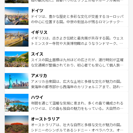
アートに溢れた街角から、地方では古代ローマ遺跡や中世
といった象徴的なスポットから、田舎町の古風な美しさま
ドイツ
の城塞都市、穏やかなビーチリゾートまで多彩な表情を見
で、幅広い魅力が詰まっている。華麗な宮殿、歴史的な大
せる。地方によって風土や気候が異なるスペインはその個
聖堂、美しいビーチ、そして豊かな自然が、訪れる者を心
ドイツは、豊かな歴史と多彩な文化が交差するヨーロッパ
性で訪れる人を魅了する。 なお、新着のスペイン情報は
コ
から魅了する。また、フランスは美食の国としても知ら
の中心に位置する国。中世の街並みが残るロマンチック街
ンテンツ一覧
を参照してほしい。
れ、フランス料理はユネスコ無形文化遺産にも登録されて
道から、未来を先取りするようなモダンな都市まで多様な
イギリス
いる。シャンパンの発祥地であるランス、プロヴァンスの
顔を持つこの国は、どこを歩いても飽きることがない。ベ
香り高いラベンダー畑など、多彩な楽しみ方が可能だ。さ
ルリンの文化的活気、バイエルン州のアルプスの絶景、そ
イギリスは、古きよき伝統と最先端が共存する国。ウェス
らに、パリ以外の地域にも魅力が溢れており、どの街角に
してライン川沿いのワイン畑といった風景は必見。ビール
トミンスター寺院や大英博物館のようなランドマーク、歴
も豊かな歴史と文化が息づいている。パリ以外の個性あふ
とソーセージを味わいながら地元の人と過ごす楽しい時間
史ある大学都市、美しい丘陵地帯や牧歌的な風景など、エ
れる地方に足を運ぶとそれぞれで全く異なる文化を体験で
スイス
は、お酒好きな人にはぜひ体験してほしい。 なお、新着の
リアごとに異なる魅力がある。また、優雅なアフタヌーン
きるだろう。 なお、新着のフランス情報は
コンテンツ一覧
ドイツ情報は
コンテンツ一覧
を参照してほしい。
ティー、ビール好きにはたまらない英国パブ、サッカー観
スイスの国土面積は九州ほどの広さだが、運行時刻が正確
を参照してほしい。
戦など、本場だからこそできる体験も豊富。イギリスを旅
な交通網が整備されており、初心者でも安心して個人旅行
して楽しみつくそう。 なお、新着のイギリス情報は
コンテ
を楽しめる。日本同様に時刻表どおりの旅が可能だ。中世
アメリカ
ンツ一覧
を参照してほしい。
の建物がそのまま残る町や、スイスならではのユニークな
博物館もあり、アルプス観光だけでなく町歩きも満喫する
アメリカ合衆国は、広大な土地と多様な文化が魅力の国。
ことができる。国民の所得が高いため物価も高いが、旅行
東海岸の都市部から西海岸のカリフォルニアまで、訪れる
者向けの交通パス提供のサービスもあり、うまく活用すれ
場所ごとに異なる風景と体験が待っている。ニューヨーク
ハワイ
ば市内交通費無料で観光を楽しむこともできる。 なお、新
のような巨大都市は、観光、ショッピング、エンターテイ
着のスイス情報は
コンテンツ一覧
を参照してほしい。
ンメントが詰まった刺激的なスポットだ。一方、アメリカ
年間を通じて温暖な気候に恵まれ、多くの島で構成される
西部には大自然が広がり、グランドキャニオンやイエロー
ハワイは、どの島も独自の魅力をもっている。大自然の神
ストーン国立公園といった絶景が堪能できる。さらに、南
秘を感じたいなら、火山が生み出した壮大な景観を誇るハ
オーストラリア
部のニューオーリンズでは、音楽と美食が融合した独特の
ワイ島は見逃せない。また、定番の観光地といえばオアフ
文化が魅力。旅行者はアメリカの各地域で異なる魅力を楽
島だが、静かな自然を求めるならマウイ島やカウアイ島が
オーストラリアは、壮大な自然と多様な文化が魅力の国。
しみながら、その多様性と豊かな歴史を感じることができ
おすすめ。エメラルドグリーンに輝く海をはじめ、豊かな
シドニーのシンボルであるシドニー・オペラハウス、オー