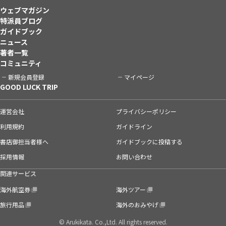
ウェブマガジン
特派員ブログ
ガイドブック
ニュース
著者一覧
コミュニティ
新規会員登録
マイページ
GOOD LUCK TRIP
運営会社
プライバシーポリシー
利用規約
ガイドライン
書店御担当者様へ
ガイドブックに投稿する
採用情報
お問い合わせ
関連サービス
海外航空券
海外ツアー
旅行用品
海外のおみやげ
© Arukikata. Co.,Ltd. All rights reserved.