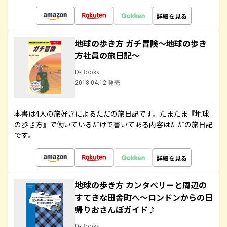
詳細を見る
地球の歩き方 ガチ冒険～地球の歩き
方社員の旅日記～
D-Books
2018.04.12 発売
本書は4人の旅好きによるただの旅日記です。たまたま『地球
の歩き方』で働いているだけで書いてある内容はただの旅日記
です。
詳細を見る
地球の歩き方 カンタベリーと周辺の
すてきな田舎町へ～ロンドンからの日
帰りおさんぽガイド♪
D-Books