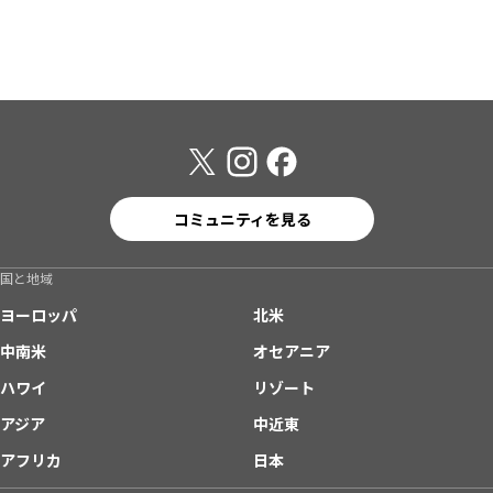
コミュニティを見る
国と地域
ヨーロッパ
北米
中南米
オセアニア
ハワイ
リゾート
アジア
中近東
アフリカ
日本