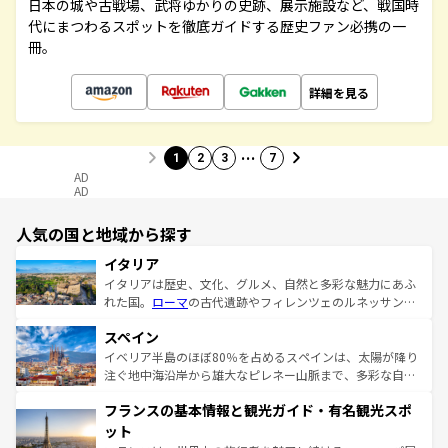
日本の城や古戦場、武将ゆかりの史跡、展示施設など、戦国時
代にまつわるスポットを徹底ガイドする歴史ファン必携の一
冊。
詳細を見る
…
1
2
3
7
AD
AD
人気の国と地域から探す
イタリア
イタリアは歴史、文化、グルメ、自然と多彩な魅力にあふ
れた国。
ローマ
の古代遺跡やフィレンツェのルネッサンス
美術、ヴェネツィアの運河など、歴史あるスポットはもち
スペイン
ろん、トスカーナの美しい田園風景やアマルフィ海岸の絶
景など、自然景観も見逃せない。観光の合間には、本場の
イベリア半島のほぼ80％を占めるスペインは、太陽が降り
ピザやパスタなど、絶品のイタリア料理を堪能することも
注ぐ地中海沿岸から雄大なピレネー山脈まで、多彩な自然
できる。朝目覚めてから夜眠るまで、すべての瞬間を楽し
と文化が詰まったヨーロッパ屈指の旅行先だ。多様な地域
フランスの基本情報と観光ガイド・有名観光スポ
ませてくれるイタリアで、忘れられない旅をしてみよう！
文化が根付くこの国では、情熱的なフラメンコ、熱気あふ
なお、新着のイタリア情報は
コンテンツ一覧
を参照してほ
れる闘牛、そして美味しいタパスが生活の一部となってい
ット
しい。
る。首都マドリードの洗練された雰囲気や、バルセロナの