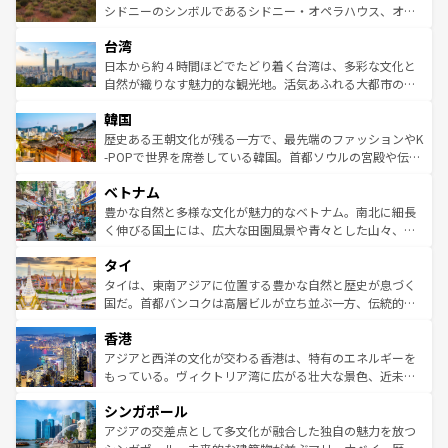
しみながら、その多様性と豊かな歴史を感じることができ
おすすめ。エメラルドグリーンに輝く海をはじめ、豊かな
シドニーのシンボルであるシドニー・オペラハウス、オー
るだろう。車でのロードトリップや列車の旅も、アメリカ
文化や歴史が息づいている。「アロハスピリット」と呼ば
ストラリア東海岸北部に広がる大サンゴ礁地帯グレートバ
ならではの贅沢な旅のスタイルだ。 なお、新着のアメリカ
台湾
れるおもてなしの心で訪れる人々を迎えてくれるハワイの
リアリーフや大陸中央部にそびえるウルル（エアーズロッ
情報は
コンテンツ一覧
を参照してほしい。
人々、おいしいローカルフードやハワイアンミュージッ
ク）、タスマニアの美しい原生林やケアンズの熱帯雨林な
日本から約４時間ほどでたどり着く台湾は、多彩な文化と
ク、伝統的なフラダンスなど、すべてがハワイの魅力を彩
ど、見どころがたくさん。また、カフェやワイン、オージ
自然が織りなす魅力的な観光地。活気あふれる大都市の台
っている。訪れるたびに新しい発見と感動が待っているハ
ービーフなどの食文化も豊かで、美味しいものであふれて
北やノスタルジックな町並みが人気な九份（ジォウフェ
ワイを、存分に味わってほしい。 なお、新着のハワイ情報
韓国
いる。アクティビティも充実しており、サーフィンやダイ
ン）、静ひつな山岳地帯である台湾東部など、都市の喧騒
は
コンテンツ一覧
を参照してほしい。
ビング、ハイキングなど、アウトドア好きにはたまらな
と山間の静けさが共存しており、訪れる人に新しい発見と
歴史ある王朝文化が残る一方で、最先端のファッションやK
い。オーストラリアの多彩な魅力を存分に味わいつくそ
驚きをもたらしてくれる。また、奥深い台湾の食文化も魅
-POPで世界を席巻している韓国。首都ソウルの宮殿や伝統
う。 なお、新着のオーストラリア情報は
コンテンツ一覧
を
力で、夜市などの屋台グルメから高級料理、ヘルシーで美
家屋が並ぶエリアでは韓国の歴史と文化に浸ることがで
参照してほしい。
ベトナム
容にもいいと評判のスイーツなど、バラエティ豊かな料理
き、地方に足を延ばせば四季折々の自然美を楽しむことが
が味わえる。 なお、新着の台湾情報は
コンテンツ一覧
を参
できる。そして、キムチや焼肉、絶品のストリートフード
豊かな自然と多様な文化が魅力的なベトナム。南北に細長
照してほしい。
まで、さまざまな韓国料理が待っている。夜には、韓国な
く伸びる国土には、広大な田園風景や青々とした山々、世
らではのナイトライフも堪能できる。あたたかいホスピタ
界遺産に登録された壮大な自然景観が点在し、都市部では
タイ
リティに包まれながら、韓国の多彩な魅力を心ゆくまで味
急速な発展と共に伝統が息づく。ハノイの古い町並みやホ
わってみてほしい。 なお、新着の韓国情報は
コンテンツ一
ーチミン市のフランス統治時代の建物も、独特の雰囲気を
タイは、東南アジアに位置する豊かな自然と歴史が息づく
覧
を参照してほしい。
醸し出している。また、バラエティの豊かさとおいしさで
国だ。首都バンコクは高層ビルが立ち並ぶ一方、伝統的な
世界中の食通を魅了してやまないベトナム料理も魅力のひ
寺院や市場がいたるところに点在し、古きよき文化と現代
香港
とつ。フォーやバインミー、ベトナムコーヒーなどは、ぜ
の活気が交差している。北部ではチェンマイなどの山岳地
ひ現地で味わいたい。どの地域を訪れてもあたたかい人々
帯で自然と触れ合い、南部ではプーケットやクラビの美し
アジアと西洋の文化が交わる香港は、特有のエネルギーを
が旅行者を迎えてくれるので、きっと忘れられない旅にな
いビーチでリゾート気分を楽しむことができる。タイ料理
もっている。ヴィクトリア湾に広がる壮大な景色、近未来
るはずだ。 なお、新着のベトナム情報は
コンテンツ一覧
を
は世界的に有名で、屋台から高級レストランまで味覚を刺
的なアートスポット、そして歴史と現代が融合した町並
参照してほしい。
シンガポール
激する。気候は一年中温暖で、どの季節にも異なる楽しみ
み、どこを訪れても感動するはず。観光スポットが密集し
が待っている。親しみやすいタイの人々、仏教を中心とし
ており、効率よく見どころを回れるのも魅力。息をのむよ
アジアの交差点として多文化が融合した独自の魅力を放つ
た文化、そして多様な観光資源が、訪れる旅人を魅了し続
うな絶景から文化的な体験まで、香港を存分に楽しみ尽く