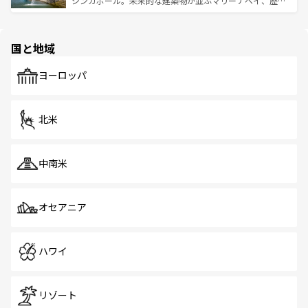
シンガポール。未来的な建築物が並ぶマリーナベイ、歴史
ける。 なお、新着のタイ情報は
コンテンツ一覧
を参照して
そう。 なお、新着の香港情報は
コンテンツ一覧
を参照して
と伝統を感じられるエスニックタウン、多数の緑豊かな公
ほしい。
ほしい。
園や自然保護区など、自然が調和した近代的な景観と文化
の多様性あふれるカラフルな町は、どこを歩いても新しい
国と地域
発見がある。さらに、治安のよさや充実した公共交通機関
も、旅行者にとっては魅力的なポイント。グルメも豊富
で、ホーカーズは地元の風情を楽しめる外せないスポット
ヨーロッパ
だ。訪れる人を飽きさせないシンガポールで、多様な魅力
を体感しよう。 なお、新着のシンガポール情報は
コンテン
ツ一覧
を参照してほしい。
北米
中南米
オセアニア
ハワイ
リゾート