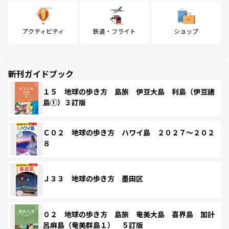
アクティビティ
鉄道・フライト
ショップ
新刊ガイドブック
１５ 地球の歩き方 島旅 伊豆大島 利島（伊豆諸
島①）３訂版
Ｃ０２ 地球の歩き方 ハワイ島 ２０２７～２０２
８
Ｊ３３ 地球の歩き方 墨田区
０２ 地球の歩き方 島旅 奄美大島 喜界島 加計
呂麻島（奄美群島１） ５訂版