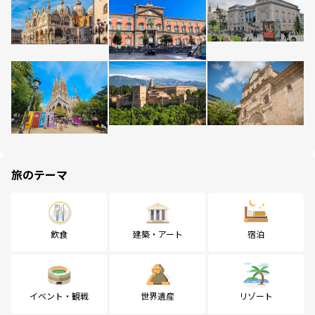
旅のテーマ
飲食
建築・アート
宿泊
イベント・観戦
世界遺産
リゾート