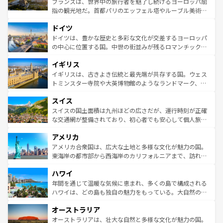
フランスは、世界中の旅行者を魅了し続けるヨーロッパ屈
アートに溢れた街角から、地方では古代ローマ遺跡や中世
指の観光地だ。首都パリのエッフェル塔やルーブル美術館
の城塞都市、穏やかなビーチリゾートまで多彩な表情を見
といった象徴的なスポットから、田舎町の古風な美しさま
せる。地方によって風土や気候が異なるスペインはその個
ドイツ
で、幅広い魅力が詰まっている。華麗な宮殿、歴史的な大
性で訪れる人を魅了する。 なお、新着のスペイン情報は
コ
聖堂、美しいビーチ、そして豊かな自然が、訪れる者を心
ドイツは、豊かな歴史と多彩な文化が交差するヨーロッパ
ンテンツ一覧
を参照してほしい。
から魅了する。また、フランスは美食の国としても知ら
の中心に位置する国。中世の街並みが残るロマンチック街
れ、フランス料理はユネスコ無形文化遺産にも登録されて
道から、未来を先取りするようなモダンな都市まで多様な
イギリス
いる。シャンパンの発祥地であるランス、プロヴァンスの
顔を持つこの国は、どこを歩いても飽きることがない。ベ
香り高いラベンダー畑など、多彩な楽しみ方が可能だ。さ
ルリンの文化的活気、バイエルン州のアルプスの絶景、そ
イギリスは、古きよき伝統と最先端が共存する国。ウェス
らに、パリ以外の地域にも魅力が溢れており、どの街角に
してライン川沿いのワイン畑といった風景は必見。ビール
トミンスター寺院や大英博物館のようなランドマーク、歴
も豊かな歴史と文化が息づいている。パリ以外の個性あふ
とソーセージを味わいながら地元の人と過ごす楽しい時間
史ある大学都市、美しい丘陵地帯や牧歌的な風景など、エ
れる地方に足を運ぶとそれぞれで全く異なる文化を体験で
スイス
は、お酒好きな人にはぜひ体験してほしい。 なお、新着の
リアごとに異なる魅力がある。また、優雅なアフタヌーン
きるだろう。 なお、新着のフランス情報は
コンテンツ一覧
ドイツ情報は
コンテンツ一覧
を参照してほしい。
ティー、ビール好きにはたまらない英国パブ、サッカー観
スイスの国土面積は九州ほどの広さだが、運行時刻が正確
を参照してほしい。
戦など、本場だからこそできる体験も豊富。イギリスを旅
な交通網が整備されており、初心者でも安心して個人旅行
して楽しみつくそう。 なお、新着のイギリス情報は
コンテ
を楽しめる。日本同様に時刻表どおりの旅が可能だ。中世
アメリカ
ンツ一覧
を参照してほしい。
の建物がそのまま残る町や、スイスならではのユニークな
博物館もあり、アルプス観光だけでなく町歩きも満喫する
アメリカ合衆国は、広大な土地と多様な文化が魅力の国。
ことができる。国民の所得が高いため物価も高いが、旅行
東海岸の都市部から西海岸のカリフォルニアまで、訪れる
者向けの交通パス提供のサービスもあり、うまく活用すれ
場所ごとに異なる風景と体験が待っている。ニューヨーク
ハワイ
ば市内交通費無料で観光を楽しむこともできる。 なお、新
のような巨大都市は、観光、ショッピング、エンターテイ
着のスイス情報は
コンテンツ一覧
を参照してほしい。
ンメントが詰まった刺激的なスポットだ。一方、アメリカ
年間を通じて温暖な気候に恵まれ、多くの島で構成される
西部には大自然が広がり、グランドキャニオンやイエロー
ハワイは、どの島も独自の魅力をもっている。大自然の神
ストーン国立公園といった絶景が堪能できる。さらに、南
秘を感じたいなら、火山が生み出した壮大な景観を誇るハ
オーストラリア
部のニューオーリンズでは、音楽と美食が融合した独特の
ワイ島は見逃せない。また、定番の観光地といえばオアフ
文化が魅力。旅行者はアメリカの各地域で異なる魅力を楽
島だが、静かな自然を求めるならマウイ島やカウアイ島が
オーストラリアは、壮大な自然と多様な文化が魅力の国。