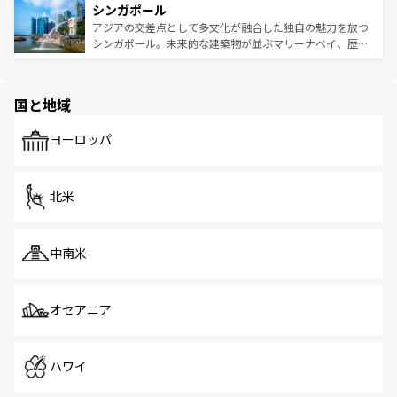
参照してほしい。
シンガポール
激する。気候は一年中温暖で、どの季節にも異なる楽しみ
み、どこを訪れても感動するはず。観光スポットが密集し
が待っている。親しみやすいタイの人々、仏教を中心とし
ており、効率よく見どころを回れるのも魅力。息をのむよ
アジアの交差点として多文化が融合した独自の魅力を放つ
た文化、そして多様な観光資源が、訪れる旅人を魅了し続
うな絶景から文化的な体験まで、香港を存分に楽しみ尽く
シンガポール。未来的な建築物が並ぶマリーナベイ、歴史
ける。 なお、新着のタイ情報は
コンテンツ一覧
を参照して
そう。 なお、新着の香港情報は
コンテンツ一覧
を参照して
と伝統を感じられるエスニックタウン、多数の緑豊かな公
ほしい。
ほしい。
園や自然保護区など、自然が調和した近代的な景観と文化
の多様性あふれるカラフルな町は、どこを歩いても新しい
国と地域
発見がある。さらに、治安のよさや充実した公共交通機関
も、旅行者にとっては魅力的なポイント。グルメも豊富
で、ホーカーズは地元の風情を楽しめる外せないスポット
ヨーロッパ
だ。訪れる人を飽きさせないシンガポールで、多様な魅力
を体感しよう。 なお、新着のシンガポール情報は
コンテン
ツ一覧
を参照してほしい。
北米
中南米
オセアニア
ハワイ