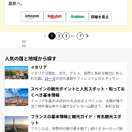
島旅へ。
詳細を見る
…
1
2
3
7
AD
AD
人気の国と地域から探す
イタリア
イタリアは歴史、文化、グルメ、自然と多彩な魅力にあふ
れた国。
ローマ
の古代遺跡やフィレンツェのルネッサンス
美術、ヴェネツィアの運河など、歴史あるスポットはもち
スペインの観光ポイントと人気スポット・知ってお
ろん、トスカーナの美しい田園風景やアマルフィ海岸の絶
景など、自然景観も見逃せない。観光の合間には、本場の
くべき基本情報
ピザやパスタなど、絶品のイタリア料理を堪能することも
イベリア半島のほぼ80％を占めるスペインは、太陽が降り
できる。朝目覚めてから夜眠るまで、すべての瞬間を楽し
注ぐ地中海沿岸から雄大なピレネー山脈まで、多彩な自然
ませてくれるイタリアで、忘れられない旅をしてみよう！
と文化が詰まったヨーロッパ屈指の旅行先だ。多様な地域
なお、新着のイタリア情報は
コンテンツ一覧
を参照してほ
フランスの基本情報と観光ガイド・有名観光スポ
文化が根付くこの国では、情熱的なフラメンコ、熱気あふ
しい。
れる闘牛、そして美味しいタパスが生活の一部となってい
ット
る。首都マドリードの洗練された雰囲気や、バルセロナの
フランスは、世界中の旅行者を魅了し続けるヨーロッパ屈