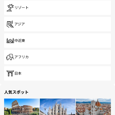
リゾート
アジア
中近東
アフリカ
日本
人気スポット