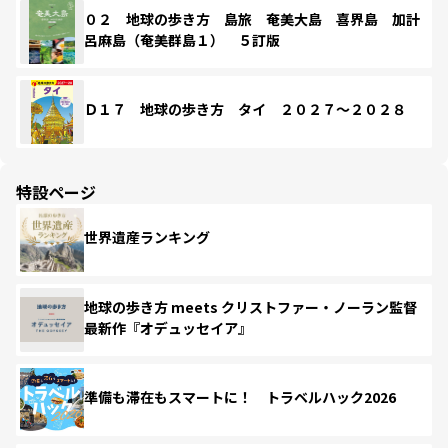
０２ 地球の歩き方 島旅 奄美大島 喜界島 加計
呂麻島（奄美群島１） ５訂版
Ｄ１７ 地球の歩き方 タイ ２０２７～２０２８
特設ページ
世界遺産ランキング
地球の歩き方 meets クリストファー・ノーラン監督
最新作『オデュッセイア』
準備も滞在もスマートに！ トラベルハック2026