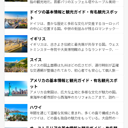
アートに溢れた街角から、地方では古代ローマ遺跡や中世
指の観光地だ。首都パリのエッフェル塔やルーブル美術館
の城塞都市、穏やかなビーチリゾートまで多彩な表情を見
といった象徴的なスポットから、田舎町の古風な美しさま
せる。地方によって風土や気候が異なるスペインはその個
ドイツの基本情報と観光ガイド・有名観光スポッ
で、幅広い魅力が詰まっている。華麗な宮殿、歴史的な大
性で訪れる人を魅了する。 なお、新着のスペイン情報は
コ
聖堂、美しいビーチ、そして豊かな自然が、訪れる者を心
ト
ンテンツ一覧
を参照してほしい。
から魅了する。また、フランスは美食の国としても知ら
ドイツは、豊かな歴史と多彩な文化が交差するヨーロッパ
れ、フランス料理はユネスコ無形文化遺産にも登録されて
の中心に位置する国。中世の街並みが残るロマンチック街
いる。シャンパンの発祥地であるランス、プロヴァンスの
道から、未来を先取りするようなモダンな都市まで多様な
香り高いラベンダー畑など、多彩な楽しみ方が可能だ。さ
イギリス
顔を持つこの国は、どこを歩いても飽きることがない。ベ
らに、パリ以外の地域にも魅力が溢れており、どの街角に
ルリンの文化的活気、バイエルン州のアルプスの絶景、そ
イギリスは、古きよき伝統と最先端が共存する国。ウェス
も豊かな歴史と文化が息づいている。パリ以外の個性あふ
してライン川沿いのワイン畑といった風景は必見。ビール
トミンスター寺院や大英博物館のようなランドマーク、歴
れる地方に足を運ぶとそれぞれで全く異なる文化を体験で
とソーセージを味わいながら地元の人と過ごす楽しい時間
史ある大学都市、美しい丘陵地帯や牧歌的な風景など、エ
きるだろう。 なお、新着のフランス情報は
コンテンツ一覧
スイス
は、お酒好きな人にはぜひ体験してほしい。 なお、新着の
リアごとに異なる魅力がある。また、優雅なアフタヌーン
を参照してほしい。
ドイツ情報は
コンテンツ一覧
を参照してほしい。
ティー、ビール好きにはたまらない英国パブ、サッカー観
スイスの国土面積は九州ほどの広さだが、運行時刻が正確
戦など、本場だからこそできる体験も豊富。イギリスを旅
な交通網が整備されており、初心者でも安心して個人旅行
して楽しみつくそう。 なお、新着のイギリス情報は
コンテ
を楽しめる。日本同様に時刻表どおりの旅が可能だ。中世
アメリカの基本情報と観光ガイド・有名観光スポ
ンツ一覧
を参照してほしい。
の建物がそのまま残る町や、スイスならではのユニークな
博物館もあり、アルプス観光だけでなく町歩きも満喫する
ット
ことができる。国民の所得が高いため物価も高いが、旅行
アメリカ合衆国は、広大な土地と多様な文化が魅力の国。
者向けの交通パス提供のサービスもあり、うまく活用すれ
東海岸の都市部から西海岸のカリフォルニアまで、訪れる
ば市内交通費無料で観光を楽しむこともできる。 なお、新
場所ごとに異なる風景と体験が待っている。ニューヨーク
着のスイス情報は
コンテンツ一覧
を参照してほしい。
ハワイ
のような巨大都市は、観光、ショッピング、エンターテイ
ンメントが詰まった刺激的なスポットだ。一方、アメリカ
年間を通じて温暖な気候に恵まれ、多くの島で構成される
西部には大自然が広がり、グランドキャニオンやイエロー
ハワイは、どの島も独自の魅力をもっている。大自然の神
ストーン国立公園といった絶景が堪能できる。さらに、南
秘を感じたいなら、火山が生み出した壮大な景観を誇るハ
部のニューオーリンズでは、音楽と美食が融合した独特の