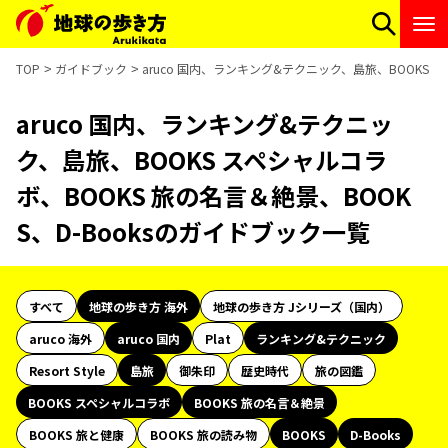
TOP
ガイドブック
aruco 国内、ランキング&テクニック、島旅、BOOKS 
aruco 国内、ランキング&テクニッ
ク、島旅、BOOKS スペシャルコラ
ボ、BOOKS 旅の名言＆絶景、BOOK
S、D-Booksのガイドブック一覧
すべて
地球の歩き方 海外
地球の歩き方 Jシリーズ（国内）
aruco 海外
aruco 国内
Plat
ランキング&テクニック
Resort Style
島旅
御朱印
歴史時代
旅の図鑑
BOOKS スペシャルコラボ
BOOKS 旅の名言＆絶景
BOOKS 旅と健康
BOOKS 旅の読み物
BOOKS
D-Books