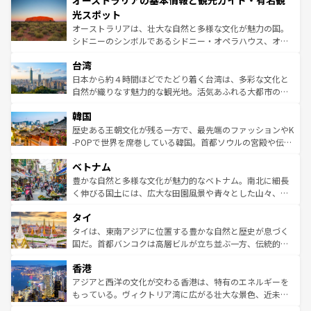
オーストラリアの基本情報と観光ガイド・有名観
ワイ島は見逃せない。また、定番の観光地といえばオアフ
文化が魅力。旅行者はアメリカの各地域で異なる魅力を楽
島だが、静かな自然を求めるならマウイ島やカウアイ島が
光スポット
しみながら、その多様性と豊かな歴史を感じることができ
おすすめ。エメラルドグリーンに輝く海をはじめ、豊かな
オーストラリアは、壮大な自然と多様な文化が魅力の国。
るだろう。車でのロードトリップや列車の旅も、アメリカ
文化や歴史が息づいている。「アロハスピリット」と呼ば
シドニーのシンボルであるシドニー・オペラハウス、オー
ならではの贅沢な旅のスタイルだ。 なお、新着のアメリカ
れるおもてなしの心で訪れる人々を迎えてくれるハワイの
ストラリア東海岸北部に広がる大サンゴ礁地帯グレートバ
情報は
コンテンツ一覧
を参照してほしい。
人々、おいしいローカルフードやハワイアンミュージッ
台湾
リアリーフや大陸中央部にそびえるウルル（エアーズロッ
ク、伝統的なフラダンスなど、すべてがハワイの魅力を彩
ク）、タスマニアの美しい原生林やケアンズの熱帯雨林な
日本から約４時間ほどでたどり着く台湾は、多彩な文化と
っている。訪れるたびに新しい発見と感動が待っているハ
ど、見どころがたくさん。また、カフェやワイン、オージ
自然が織りなす魅力的な観光地。活気あふれる大都市の台
ワイを、存分に味わってほしい。 なお、新着のハワイ情報
ービーフなどの食文化も豊かで、美味しいものであふれて
北やノスタルジックな町並みが人気な九份（ジォウフェ
は
コンテンツ一覧
を参照してほしい。
韓国
いる。アクティビティも充実しており、サーフィンやダイ
ン）、静ひつな山岳地帯である台湾東部など、都市の喧騒
ビング、ハイキングなど、アウトドア好きにはたまらな
と山間の静けさが共存しており、訪れる人に新しい発見と
歴史ある王朝文化が残る一方で、最先端のファッションやK
い。オーストラリアの多彩な魅力を存分に味わいつくそ
驚きをもたらしてくれる。また、奥深い台湾の食文化も魅
-POPで世界を席巻している韓国。首都ソウルの宮殿や伝統
う。 なお、新着のオーストラリア情報は
コンテンツ一覧
を
力で、夜市などの屋台グルメから高級料理、ヘルシーで美
家屋が並ぶエリアでは韓国の歴史と文化に浸ることがで
参照してほしい。
ベトナム
容にもいいと評判のスイーツなど、バラエティ豊かな料理
き、地方に足を延ばせば四季折々の自然美を楽しむことが
が味わえる。 なお、新着の台湾情報は
コンテンツ一覧
を参
できる。そして、キムチや焼肉、絶品のストリートフード
豊かな自然と多様な文化が魅力的なベトナム。南北に細長
照してほしい。
まで、さまざまな韓国料理が待っている。夜には、韓国な
く伸びる国土には、広大な田園風景や青々とした山々、世
らではのナイトライフも堪能できる。あたたかいホスピタ
界遺産に登録された壮大な自然景観が点在し、都市部では
タイ
リティに包まれながら、韓国の多彩な魅力を心ゆくまで味
急速な発展と共に伝統が息づく。ハノイの古い町並みやホ
わってみてほしい。 なお、新着の韓国情報は
コンテンツ一
ーチミン市のフランス統治時代の建物も、独特の雰囲気を
タイは、東南アジアに位置する豊かな自然と歴史が息づく
覧
を参照してほしい。
醸し出している。また、バラエティの豊かさとおいしさで
国だ。首都バンコクは高層ビルが立ち並ぶ一方、伝統的な
世界中の食通を魅了してやまないベトナム料理も魅力のひ
寺院や市場がいたるところに点在し、古きよき文化と現代
香港
とつ。フォーやバインミー、ベトナムコーヒーなどは、ぜ
の活気が交差している。北部ではチェンマイなどの山岳地
ひ現地で味わいたい。どの地域を訪れてもあたたかい人々
帯で自然と触れ合い、南部ではプーケットやクラビの美し
アジアと西洋の文化が交わる香港は、特有のエネルギーを
が旅行者を迎えてくれるので、きっと忘れられない旅にな
いビーチでリゾート気分を楽しむことができる。タイ料理
もっている。ヴィクトリア湾に広がる壮大な景色、近未来
るはずだ。 なお、新着のベトナム情報は
コンテンツ一覧
を
は世界的に有名で、屋台から高級レストランまで味覚を刺
的なアートスポット、そして歴史と現代が融合した町並