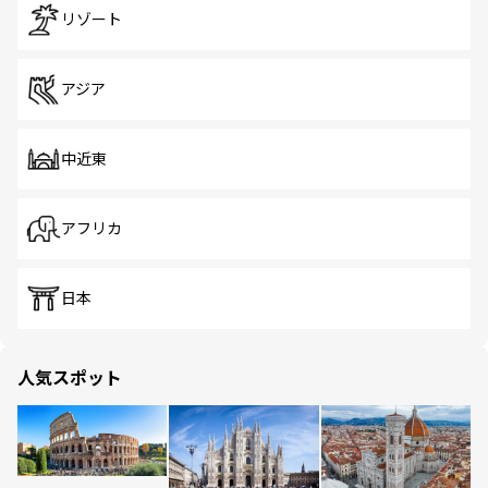
リゾート
アジア
中近東
アフリカ
日本
人気スポット