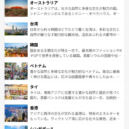
オーストラリア
部のニューオーリンズでは、音楽と美食が融合した独特の
ワイ島は見逃せない。また、定番の観光地といえばオアフ
文化が魅力。旅行者はアメリカの各地域で異なる魅力を楽
島だが、静かな自然を求めるならマウイ島やカウアイ島が
オーストラリアは、壮大な自然と多様な文化が魅力の国。
しみながら、その多様性と豊かな歴史を感じることができ
おすすめ。エメラルドグリーンに輝く海をはじめ、豊かな
シドニーのシンボルであるシドニー・オペラハウス、オー
るだろう。車でのロードトリップや列車の旅も、アメリカ
文化や歴史が息づいている。「アロハスピリット」と呼ば
ストラリア東海岸北部に広がる大サンゴ礁地帯グレートバ
ならではの贅沢な旅のスタイルだ。 なお、新着のアメリカ
台湾
れるおもてなしの心で訪れる人々を迎えてくれるハワイの
リアリーフや大陸中央部にそびえるウルル（エアーズロッ
情報は
コンテンツ一覧
を参照してほしい。
人々、おいしいローカルフードやハワイアンミュージッ
ク）、タスマニアの美しい原生林やケアンズの熱帯雨林な
日本から約４時間ほどでたどり着く台湾は、多彩な文化と
ク、伝統的なフラダンスなど、すべてがハワイの魅力を彩
ど、見どころがたくさん。また、カフェやワイン、オージ
自然が織りなす魅力的な観光地。活気あふれる大都市の台
っている。訪れるたびに新しい発見と感動が待っているハ
ービーフなどの食文化も豊かで、美味しいものであふれて
北やノスタルジックな町並みが人気な九份（ジォウフェ
ワイを、存分に味わってほしい。 なお、新着のハワイ情報
韓国
いる。アクティビティも充実しており、サーフィンやダイ
ン）、静ひつな山岳地帯である台湾東部など、都市の喧騒
は
コンテンツ一覧
を参照してほしい。
ビング、ハイキングなど、アウトドア好きにはたまらな
と山間の静けさが共存しており、訪れる人に新しい発見と
歴史ある王朝文化が残る一方で、最先端のファッションやK
い。オーストラリアの多彩な魅力を存分に味わいつくそ
驚きをもたらしてくれる。また、奥深い台湾の食文化も魅
-POPで世界を席巻している韓国。首都ソウルの宮殿や伝統
う。 なお、新着のオーストラリア情報は
コンテンツ一覧
を
力で、夜市などの屋台グルメから高級料理、ヘルシーで美
家屋が並ぶエリアでは韓国の歴史と文化に浸ることがで
参照してほしい。
ベトナム
容にもいいと評判のスイーツなど、バラエティ豊かな料理
き、地方に足を延ばせば四季折々の自然美を楽しむことが
が味わえる。 なお、新着の台湾情報は
コンテンツ一覧
を参
できる。そして、キムチや焼肉、絶品のストリートフード
豊かな自然と多様な文化が魅力的なベトナム。南北に細長
照してほしい。
まで、さまざまな韓国料理が待っている。夜には、韓国な
く伸びる国土には、広大な田園風景や青々とした山々、世
らではのナイトライフも堪能できる。あたたかいホスピタ
界遺産に登録された壮大な自然景観が点在し、都市部では
タイ
リティに包まれながら、韓国の多彩な魅力を心ゆくまで味
急速な発展と共に伝統が息づく。ハノイの古い町並みやホ
わってみてほしい。 なお、新着の韓国情報は
コンテンツ一
ーチミン市のフランス統治時代の建物も、独特の雰囲気を
タイは、東南アジアに位置する豊かな自然と歴史が息づく
覧
を参照してほしい。
醸し出している。また、バラエティの豊かさとおいしさで
国だ。首都バンコクは高層ビルが立ち並ぶ一方、伝統的な
世界中の食通を魅了してやまないベトナム料理も魅力のひ
寺院や市場がいたるところに点在し、古きよき文化と現代
香港
とつ。フォーやバインミー、ベトナムコーヒーなどは、ぜ
の活気が交差している。北部ではチェンマイなどの山岳地
ひ現地で味わいたい。どの地域を訪れてもあたたかい人々
帯で自然と触れ合い、南部ではプーケットやクラビの美し
アジアと西洋の文化が交わる香港は、特有のエネルギーを
が旅行者を迎えてくれるので、きっと忘れられない旅にな
いビーチでリゾート気分を楽しむことができる。タイ料理
もっている。ヴィクトリア湾に広がる壮大な景色、近未来
るはずだ。 なお、新着のベトナム情報は
コンテンツ一覧
を
は世界的に有名で、屋台から高級レストランまで味覚を刺
的なアートスポット、そして歴史と現代が融合した町並
参照してほしい。
シンガポール
激する。気候は一年中温暖で、どの季節にも異なる楽しみ
み、どこを訪れても感動するはず。観光スポットが密集し