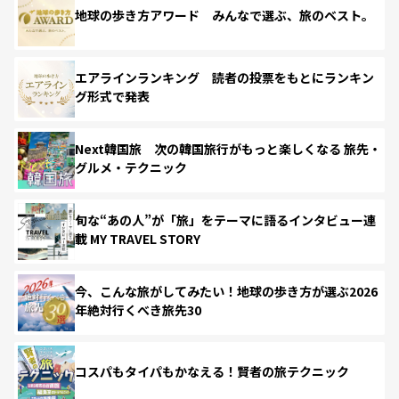
地球の歩き方アワード みんなで選ぶ、旅のベスト。
エアラインランキング 読者の投票をもとにランキン
グ形式で発表
Next韓国旅 次の韓国旅行がもっと楽しくなる 旅先・
グルメ・テクニック
旬な“あの人”が「旅」をテーマに語るインタビュー連
載 MY TRAVEL STORY
今、こんな旅がしてみたい！地球の歩き方が選ぶ2026
年絶対行くべき旅先30
コスパもタイパもかなえる！賢者の旅テクニック