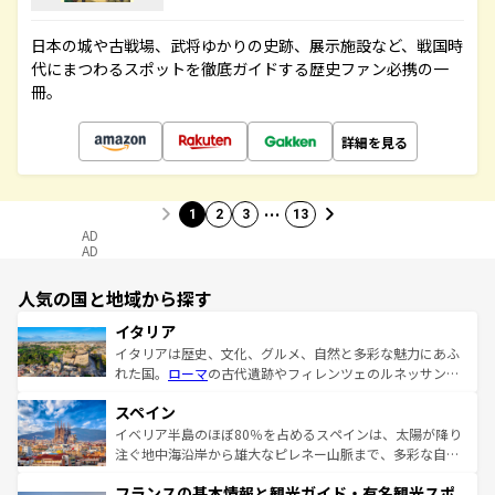
日本の城や古戦場、武将ゆかりの史跡、展示施設など、戦国時
代にまつわるスポットを徹底ガイドする歴史ファン必携の一
冊。
詳細を見る
…
1
2
3
13
AD
AD
人気の国と地域から探す
イタリア
イタリアは歴史、文化、グルメ、自然と多彩な魅力にあふ
れた国。
ローマ
の古代遺跡やフィレンツェのルネッサンス
美術、ヴェネツィアの運河など、歴史あるスポットはもち
スペイン
ろん、トスカーナの美しい田園風景やアマルフィ海岸の絶
景など、自然景観も見逃せない。観光の合間には、本場の
イベリア半島のほぼ80％を占めるスペインは、太陽が降り
ピザやパスタなど、絶品のイタリア料理を堪能することも
注ぐ地中海沿岸から雄大なピレネー山脈まで、多彩な自然
できる。朝目覚めてから夜眠るまで、すべての瞬間を楽し
と文化が詰まったヨーロッパ屈指の旅行先だ。多様な地域
フランスの基本情報と観光ガイド・有名観光スポ
ませてくれるイタリアで、忘れられない旅をしてみよう！
文化が根付くこの国では、情熱的なフラメンコ、熱気あふ