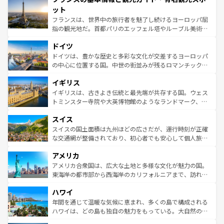
なお、新着のイタリア情報は
コンテンツ一覧
を参照してほ
れる闘牛、そして美味しいタパスが生活の一部となってい
ット
しい。
る。首都マドリードの洗練された雰囲気や、バルセロナの
フランスは、世界中の旅行者を魅了し続けるヨーロッパ屈
アートに溢れた街角から、地方では古代ローマ遺跡や中世
指の観光地だ。首都パリのエッフェル塔やルーブル美術館
の城塞都市、穏やかなビーチリゾートまで多彩な表情を見
といった象徴的なスポットから、田舎町の古風な美しさま
せる。地方によって風土や気候が異なるスペインはその個
ドイツ
で、幅広い魅力が詰まっている。華麗な宮殿、歴史的な大
性で訪れる人を魅了する。 なお、新着のスペイン情報は
コ
聖堂、美しいビーチ、そして豊かな自然が、訪れる者を心
ドイツは、豊かな歴史と多彩な文化が交差するヨーロッパ
ンテンツ一覧
を参照してほしい。
から魅了する。また、フランスは美食の国としても知ら
の中心に位置する国。中世の街並みが残るロマンチック街
れ、フランス料理はユネスコ無形文化遺産にも登録されて
道から、未来を先取りするようなモダンな都市まで多様な
イギリス
いる。シャンパンの発祥地であるランス、プロヴァンスの
顔を持つこの国は、どこを歩いても飽きることがない。ベ
香り高いラベンダー畑など、多彩な楽しみ方が可能だ。さ
ルリンの文化的活気、バイエルン州のアルプスの絶景、そ
イギリスは、古きよき伝統と最先端が共存する国。ウェス
らに、パリ以外の地域にも魅力が溢れており、どの街角に
してライン川沿いのワイン畑といった風景は必見。ビール
トミンスター寺院や大英博物館のようなランドマーク、歴
も豊かな歴史と文化が息づいている。パリ以外の個性あふ
とソーセージを味わいながら地元の人と過ごす楽しい時間
史ある大学都市、美しい丘陵地帯や牧歌的な風景など、エ
れる地方に足を運ぶとそれぞれで全く異なる文化を体験で
スイス
は、お酒好きな人にはぜひ体験してほしい。 なお、新着の
リアごとに異なる魅力がある。また、優雅なアフタヌーン
きるだろう。 なお、新着のフランス情報は
コンテンツ一覧
ドイツ情報は
コンテンツ一覧
を参照してほしい。
ティー、ビール好きにはたまらない英国パブ、サッカー観
スイスの国土面積は九州ほどの広さだが、運行時刻が正確
を参照してほしい。
戦など、本場だからこそできる体験も豊富。イギリスを旅
な交通網が整備されており、初心者でも安心して個人旅行
して楽しみつくそう。 なお、新着のイギリス情報は
コンテ
を楽しめる。日本同様に時刻表どおりの旅が可能だ。中世
アメリカ
ンツ一覧
を参照してほしい。
の建物がそのまま残る町や、スイスならではのユニークな
博物館もあり、アルプス観光だけでなく町歩きも満喫する
アメリカ合衆国は、広大な土地と多様な文化が魅力の国。
ことができる。国民の所得が高いため物価も高いが、旅行
東海岸の都市部から西海岸のカリフォルニアまで、訪れる
者向けの交通パス提供のサービスもあり、うまく活用すれ
場所ごとに異なる風景と体験が待っている。ニューヨーク
ハワイ
ば市内交通費無料で観光を楽しむこともできる。 なお、新
のような巨大都市は、観光、ショッピング、エンターテイ
着のスイス情報は
コンテンツ一覧
を参照してほしい。
ンメントが詰まった刺激的なスポットだ。一方、アメリカ
年間を通じて温暖な気候に恵まれ、多くの島で構成される
西部には大自然が広がり、グランドキャニオンやイエロー
ハワイは、どの島も独自の魅力をもっている。大自然の神
ストーン国立公園といった絶景が堪能できる。さらに、南
秘を感じたいなら、火山が生み出した壮大な景観を誇るハ