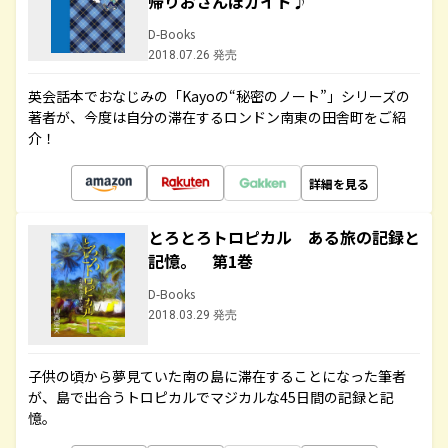
帰りおさんぽガイド♪
D-Books
2018.07.26 発売
英会話本でおなじみの「Kayoの“秘密のノート”」シリーズの
著者が、今度は自分の滞在するロンドン南東の田舎町をご紹
介！
詳細を見る
とろとろトロピカル ある旅の記録と
記憶。 第1巻
D-Books
2018.03.29 発売
子供の頃から夢見ていた南の島に滞在することになった筆者
が、島で出合うトロピカルでマジカルな45日間の記録と記
憶。