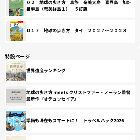
０２ 地球の歩き方 島旅 奄美大島 喜界島 加計
呂麻島（奄美群島１） ５訂版
Ｄ１７ 地球の歩き方 タイ ２０２７～２０２８
特設ページ
世界遺産ランキング
地球の歩き方 meets クリストファー・ノーラン監督
最新作『オデュッセイア』
準備も滞在もスマートに！ トラベルハック2026