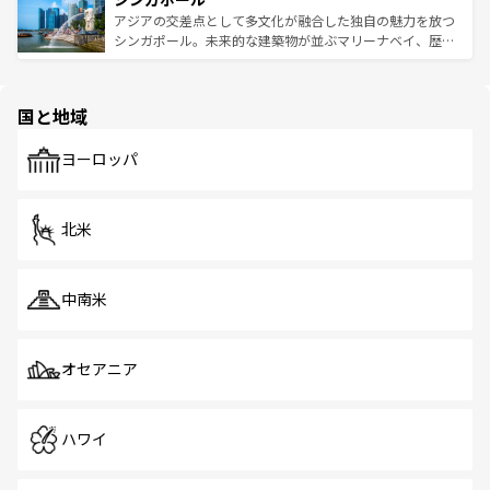
が待っている。親しみやすいタイの人々、仏教を中心とし
ており、効率よく見どころを回れるのも魅力。息をのむよ
アジアの交差点として多文化が融合した独自の魅力を放つ
た文化、そして多様な観光資源が、訪れる旅人を魅了し続
うな絶景から文化的な体験まで、香港を存分に楽しみ尽く
シンガポール。未来的な建築物が並ぶマリーナベイ、歴史
ける。 なお、新着のタイ情報は
コンテンツ一覧
を参照して
そう。 なお、新着の香港情報は
コンテンツ一覧
を参照して
と伝統を感じられるエスニックタウン、多数の緑豊かな公
ほしい。
ほしい。
園や自然保護区など、自然が調和した近代的な景観と文化
の多様性あふれるカラフルな町は、どこを歩いても新しい
国と地域
発見がある。さらに、治安のよさや充実した公共交通機関
も、旅行者にとっては魅力的なポイント。グルメも豊富
で、ホーカーズは地元の風情を楽しめる外せないスポット
ヨーロッパ
だ。訪れる人を飽きさせないシンガポールで、多様な魅力
を体感しよう。 なお、新着のシンガポール情報は
コンテン
ツ一覧
を参照してほしい。
北米
中南米
オセアニア
ハワイ