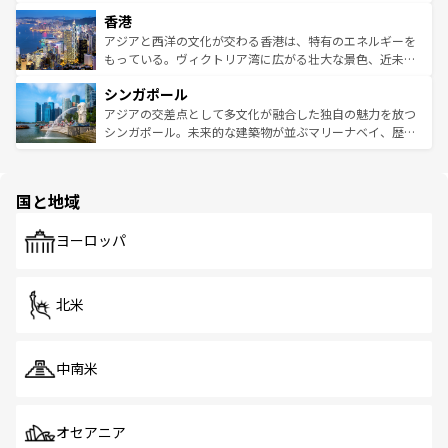
世界中の食通を魅了してやまないベトナム料理も魅力のひ
寺院や市場がいたるところに点在し、古きよき文化と現代
香港
とつ。フォーやバインミー、ベトナムコーヒーなどは、ぜ
の活気が交差している。北部ではチェンマイなどの山岳地
ひ現地で味わいたい。どの地域を訪れてもあたたかい人々
帯で自然と触れ合い、南部ではプーケットやクラビの美し
アジアと西洋の文化が交わる香港は、特有のエネルギーを
が旅行者を迎えてくれるので、きっと忘れられない旅にな
いビーチでリゾート気分を楽しむことができる。タイ料理
もっている。ヴィクトリア湾に広がる壮大な景色、近未来
るはずだ。 なお、新着のベトナム情報は
コンテンツ一覧
を
は世界的に有名で、屋台から高級レストランまで味覚を刺
的なアートスポット、そして歴史と現代が融合した町並
参照してほしい。
シンガポール
激する。気候は一年中温暖で、どの季節にも異なる楽しみ
み、どこを訪れても感動するはず。観光スポットが密集し
が待っている。親しみやすいタイの人々、仏教を中心とし
ており、効率よく見どころを回れるのも魅力。息をのむよ
アジアの交差点として多文化が融合した独自の魅力を放つ
た文化、そして多様な観光資源が、訪れる旅人を魅了し続
うな絶景から文化的な体験まで、香港を存分に楽しみ尽く
シンガポール。未来的な建築物が並ぶマリーナベイ、歴史
ける。 なお、新着のタイ情報は
コンテンツ一覧
を参照して
そう。 なお、新着の香港情報は
コンテンツ一覧
を参照して
と伝統を感じられるエスニックタウン、多数の緑豊かな公
ほしい。
ほしい。
園や自然保護区など、自然が調和した近代的な景観と文化
の多様性あふれるカラフルな町は、どこを歩いても新しい
国と地域
発見がある。さらに、治安のよさや充実した公共交通機関
も、旅行者にとっては魅力的なポイント。グルメも豊富
で、ホーカーズは地元の風情を楽しめる外せないスポット
ヨーロッパ
だ。訪れる人を飽きさせないシンガポールで、多様な魅力
を体感しよう。 なお、新着のシンガポール情報は
コンテン
ツ一覧
を参照してほしい。
北米
中南米
オセアニア