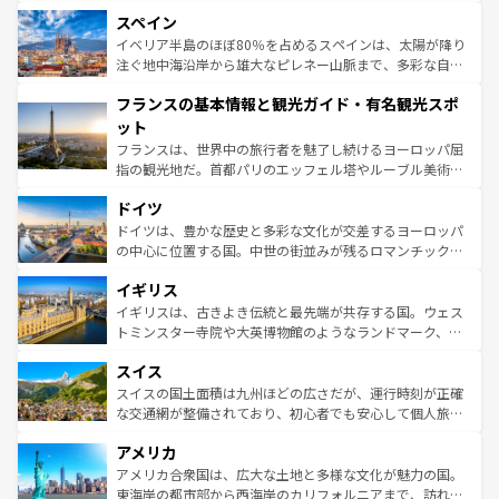
美術、ヴェネツィアの運河など、歴史あるスポットはもち
スペイン
ろん、トスカーナの美しい田園風景やアマルフィ海岸の絶
景など、自然景観も見逃せない。観光の合間には、本場の
イベリア半島のほぼ80％を占めるスペインは、太陽が降り
ピザやパスタなど、絶品のイタリア料理を堪能することも
注ぐ地中海沿岸から雄大なピレネー山脈まで、多彩な自然
できる。朝目覚めてから夜眠るまで、すべての瞬間を楽し
と文化が詰まったヨーロッパ屈指の旅行先だ。多様な地域
フランスの基本情報と観光ガイド・有名観光スポ
ませてくれるイタリアで、忘れられない旅をしてみよう！
文化が根付くこの国では、情熱的なフラメンコ、熱気あふ
なお、新着のイタリア情報は
コンテンツ一覧
を参照してほ
れる闘牛、そして美味しいタパスが生活の一部となってい
ット
しい。
る。首都マドリードの洗練された雰囲気や、バルセロナの
フランスは、世界中の旅行者を魅了し続けるヨーロッパ屈
アートに溢れた街角から、地方では古代ローマ遺跡や中世
指の観光地だ。首都パリのエッフェル塔やルーブル美術館
の城塞都市、穏やかなビーチリゾートまで多彩な表情を見
といった象徴的なスポットから、田舎町の古風な美しさま
せる。地方によって風土や気候が異なるスペインはその個
ドイツ
で、幅広い魅力が詰まっている。華麗な宮殿、歴史的な大
性で訪れる人を魅了する。 なお、新着のスペイン情報は
コ
聖堂、美しいビーチ、そして豊かな自然が、訪れる者を心
ドイツは、豊かな歴史と多彩な文化が交差するヨーロッパ
ンテンツ一覧
を参照してほしい。
から魅了する。また、フランスは美食の国としても知ら
の中心に位置する国。中世の街並みが残るロマンチック街
れ、フランス料理はユネスコ無形文化遺産にも登録されて
道から、未来を先取りするようなモダンな都市まで多様な
イギリス
いる。シャンパンの発祥地であるランス、プロヴァンスの
顔を持つこの国は、どこを歩いても飽きることがない。ベ
香り高いラベンダー畑など、多彩な楽しみ方が可能だ。さ
ルリンの文化的活気、バイエルン州のアルプスの絶景、そ
イギリスは、古きよき伝統と最先端が共存する国。ウェス
らに、パリ以外の地域にも魅力が溢れており、どの街角に
してライン川沿いのワイン畑といった風景は必見。ビール
トミンスター寺院や大英博物館のようなランドマーク、歴
も豊かな歴史と文化が息づいている。パリ以外の個性あふ
とソーセージを味わいながら地元の人と過ごす楽しい時間
史ある大学都市、美しい丘陵地帯や牧歌的な風景など、エ
れる地方に足を運ぶとそれぞれで全く異なる文化を体験で
スイス
は、お酒好きな人にはぜひ体験してほしい。 なお、新着の
リアごとに異なる魅力がある。また、優雅なアフタヌーン
きるだろう。 なお、新着のフランス情報は
コンテンツ一覧
ドイツ情報は
コンテンツ一覧
を参照してほしい。
ティー、ビール好きにはたまらない英国パブ、サッカー観
スイスの国土面積は九州ほどの広さだが、運行時刻が正確
を参照してほしい。
戦など、本場だからこそできる体験も豊富。イギリスを旅
な交通網が整備されており、初心者でも安心して個人旅行
して楽しみつくそう。 なお、新着のイギリス情報は
コンテ
を楽しめる。日本同様に時刻表どおりの旅が可能だ。中世
アメリカ
ンツ一覧
を参照してほしい。
の建物がそのまま残る町や、スイスならではのユニークな
博物館もあり、アルプス観光だけでなく町歩きも満喫する
アメリカ合衆国は、広大な土地と多様な文化が魅力の国。
ことができる。国民の所得が高いため物価も高いが、旅行
東海岸の都市部から西海岸のカリフォルニアまで、訪れる