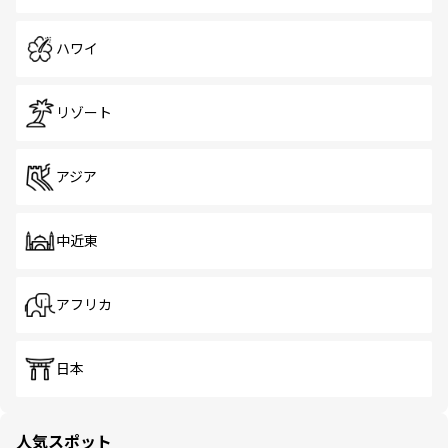
ハワイ
リゾート
アジア
中近東
アフリカ
日本
人気スポット