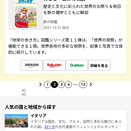
歴史と文化に彩られた世界のお祭り＆祝日
を旅の雑学とともに解説
旅の図鑑
2021.10.21 発売
「地球の歩き方」図鑑シリーズ第１１弾は、「世界の祝祭」が
堪能できる１冊。世界各地の多彩な祝祭を、記事と写真で立体
的に紹介しています。
詳細を見る
…
1
2
3
4
12
AD
AD
人気の国と地域から探す
イタリア
イタリアは歴史、文化、グルメ、自然と多彩な魅力にあふ
れた国。
ローマ
の古代遺跡やフィレンツェのルネッサンス