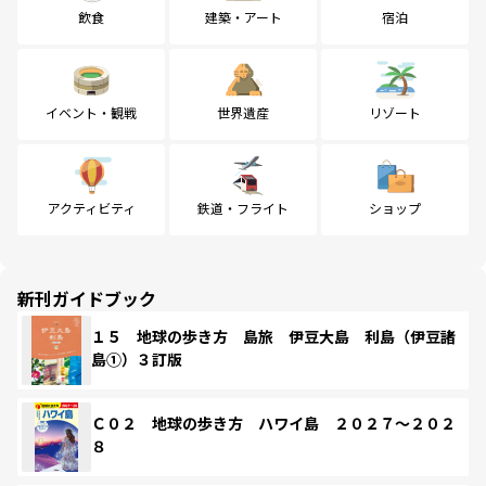
飲食
建築・アート
宿泊
イベント・観戦
世界遺産
リゾート
アクティビティ
鉄道・フライト
ショップ
新刊ガイドブック
１５ 地球の歩き方 島旅 伊豆大島 利島（伊豆諸
島①）３訂版
Ｃ０２ 地球の歩き方 ハワイ島 ２０２７～２０２
８