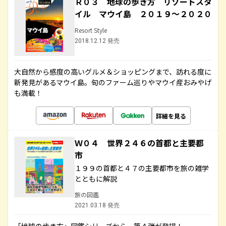
Ｒ０３ 地球の歩き方 リゾートスタ
イル マウイ島 ２０１９～２０２０
Resort Style
2018.12.12 発売
大自然から感度の高いグルメ＆ショッピングまで、訪れる度に
新発見があるマウイ島。旬のファーム巡りやマウイ産おみやげ
も満載！
詳細を見る
Ｗ０４ 世界２４６の首都と主要都
市
１９９の首都と４７の主要都市を旅の雑学
とともに解説
旅の図鑑
2021.03.18 発売