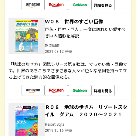
詳細を見る
Ｗ０８ 世界のすごい巨像
巨仏・巨神・巨人。一度は訪れたい愛すべ
き巨大造形を解説
旅の図鑑
2021.08.12 発売
「地球の歩き方」図鑑シリーズ第８弾は、でっかい像・巨像で
す。世界のあちこちでさまざまな人々が色々な意図を持って立
ち上げてきた魅力的な巨像たち。
詳細を見る
Ｒ０８ 地球の歩き方 リゾートスタ
イル グアム ２０２０～２０２１
Resort Style
2019.10.16 発売