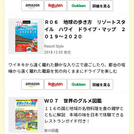
詳細を見る
Ｒ０６ 地球の歩き方 リゾートスタ
イル ハワイ ドライブ・マップ ２
０１９～２０２０
Resort Style
2018.12.05 発売
ワイキキから遠く離れた静かな入り江で過ごしたり、都会の喧
噪から遠く離れた離島を気の向くままにドライブを楽しむ
詳細を見る
Ｗ０７ 世界のグルメ図鑑
１１６の国と地域の名物料理を食の雑学と
ともに解説 本場の味を日本で体験できる
レストランガイド付き！
旅の図鑑