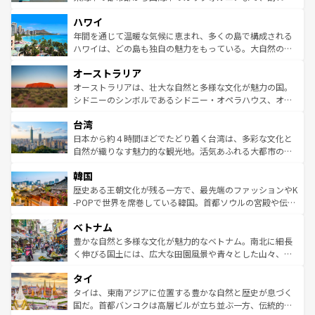
者向けの交通パス提供のサービスもあり、うまく活用すれ
場所ごとに異なる風景と体験が待っている。ニューヨーク
ハワイ
ば市内交通費無料で観光を楽しむこともできる。 なお、新
のような巨大都市は、観光、ショッピング、エンターテイ
着のスイス情報は
コンテンツ一覧
を参照してほしい。
ンメントが詰まった刺激的なスポットだ。一方、アメリカ
年間を通じて温暖な気候に恵まれ、多くの島で構成される
西部には大自然が広がり、グランドキャニオンやイエロー
ハワイは、どの島も独自の魅力をもっている。大自然の神
ストーン国立公園といった絶景が堪能できる。さらに、南
秘を感じたいなら、火山が生み出した壮大な景観を誇るハ
オーストラリア
部のニューオーリンズでは、音楽と美食が融合した独特の
ワイ島は見逃せない。また、定番の観光地といえばオアフ
文化が魅力。旅行者はアメリカの各地域で異なる魅力を楽
島だが、静かな自然を求めるならマウイ島やカウアイ島が
オーストラリアは、壮大な自然と多様な文化が魅力の国。
しみながら、その多様性と豊かな歴史を感じることができ
おすすめ。エメラルドグリーンに輝く海をはじめ、豊かな
シドニーのシンボルであるシドニー・オペラハウス、オー
るだろう。車でのロードトリップや列車の旅も、アメリカ
文化や歴史が息づいている。「アロハスピリット」と呼ば
ストラリア東海岸北部に広がる大サンゴ礁地帯グレートバ
ならではの贅沢な旅のスタイルだ。 なお、新着のアメリカ
台湾
れるおもてなしの心で訪れる人々を迎えてくれるハワイの
リアリーフや大陸中央部にそびえるウルル（エアーズロッ
情報は
コンテンツ一覧
を参照してほしい。
人々、おいしいローカルフードやハワイアンミュージッ
ク）、タスマニアの美しい原生林やケアンズの熱帯雨林な
日本から約４時間ほどでたどり着く台湾は、多彩な文化と
ク、伝統的なフラダンスなど、すべてがハワイの魅力を彩
ど、見どころがたくさん。また、カフェやワイン、オージ
自然が織りなす魅力的な観光地。活気あふれる大都市の台
っている。訪れるたびに新しい発見と感動が待っているハ
ービーフなどの食文化も豊かで、美味しいものであふれて
北やノスタルジックな町並みが人気な九份（ジォウフェ
ワイを、存分に味わってほしい。 なお、新着のハワイ情報
韓国
いる。アクティビティも充実しており、サーフィンやダイ
ン）、静ひつな山岳地帯である台湾東部など、都市の喧騒
は
コンテンツ一覧
を参照してほしい。
ビング、ハイキングなど、アウトドア好きにはたまらな
と山間の静けさが共存しており、訪れる人に新しい発見と
歴史ある王朝文化が残る一方で、最先端のファッションやK
い。オーストラリアの多彩な魅力を存分に味わいつくそ
驚きをもたらしてくれる。また、奥深い台湾の食文化も魅
-POPで世界を席巻している韓国。首都ソウルの宮殿や伝統
う。 なお、新着のオーストラリア情報は
コンテンツ一覧
を
力で、夜市などの屋台グルメから高級料理、ヘルシーで美
家屋が並ぶエリアでは韓国の歴史と文化に浸ることがで
参照してほしい。
ベトナム
容にもいいと評判のスイーツなど、バラエティ豊かな料理
き、地方に足を延ばせば四季折々の自然美を楽しむことが
が味わえる。 なお、新着の台湾情報は
コンテンツ一覧
を参
できる。そして、キムチや焼肉、絶品のストリートフード
豊かな自然と多様な文化が魅力的なベトナム。南北に細長
照してほしい。
まで、さまざまな韓国料理が待っている。夜には、韓国な
く伸びる国土には、広大な田園風景や青々とした山々、世
らではのナイトライフも堪能できる。あたたかいホスピタ
界遺産に登録された壮大な自然景観が点在し、都市部では
タイ
リティに包まれながら、韓国の多彩な魅力を心ゆくまで味
急速な発展と共に伝統が息づく。ハノイの古い町並みやホ
わってみてほしい。 なお、新着の韓国情報は
コンテンツ一
ーチミン市のフランス統治時代の建物も、独特の雰囲気を
タイは、東南アジアに位置する豊かな自然と歴史が息づく
覧
を参照してほしい。
醸し出している。また、バラエティの豊かさとおいしさで
国だ。首都バンコクは高層ビルが立ち並ぶ一方、伝統的な