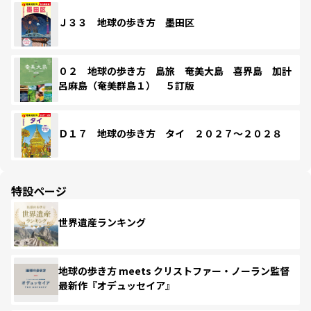
Ｊ３３ 地球の歩き方 墨田区
０２ 地球の歩き方 島旅 奄美大島 喜界島 加計
呂麻島（奄美群島１） ５訂版
Ｄ１７ 地球の歩き方 タイ ２０２７～２０２８
特設ページ
世界遺産ランキング
地球の歩き方 meets クリストファー・ノーラン監督
最新作『オデュッセイア』