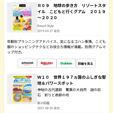
Ｒ０９ 地球の歩き方 リゾートスタ
イル こどもと行くグアム ２０１９
～２０２０
Resort Style
2019.03.27 発売
年齢別プランニングアドバイス、気になるゴハン事情、こども
服のショッピングテクなどお役立ち情報が満載。別冊グアムマ
ップ付き。
詳細を見る
Ｗ１０ 世界１９７ヵ国のふしぎな聖
地＆パワースポット
神秘の古代遺跡 驚異の大自然 謎の巨
石 祈りと奇跡の地
旅の図鑑
2021.08.26 発売