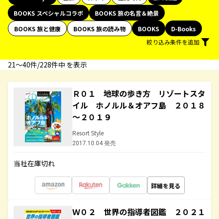
BOOKS スペシャルコラボ
BOOKS 旅の名言＆絶景
BOOKS 旅と健康
BOOKS 旅の読み物
BOOKS
D-Books
絞り込み条件を追加
21〜40件/228件中 を表示
Ｒ０１ 地球の歩き方 リゾートスタ
イル ホノルル＆オアフ島 ２０１８
～２０１９
Resort Style
2017.10.04 発売
当社在庫切れ
詳細を見る
Ｗ０２ 世界の指導者図鑑 ２０２１