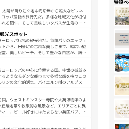
特設ペ
るイタリアで、忘れられない旅をしてみよう！
、太陽が降り注ぐ地中海沿岸から雄大なピレネ
を参照してほしい。
ーロッパ屈指の旅行先だ。多様な地域文化が根付
ふれる闘牛、そして美味しいタパスが生活の一部
雰囲気や、バルセロナのアートに溢れた街角か
観光スポット
市、穏やかなビーチリゾートまで多彩な表情を見
ヨーロッパ屈指の観光地だ。首都パリのエッフェ
はその個性で訪れる人を魅了する。 なお、
ットから、田舎町の古風な美しさまで、幅広い魅
してほしい。
聖堂、美しいビーチ、そして豊かな自然が、訪れ
食の国としても知られ、フランス料理はユネスコ
ンの発祥地であるランス、プロヴァンスの香り高
るヨーロッパの中心に位置する国。中世の街並み
だ。さらに、パリ以外の地域にも魅力が溢れてお
するようなモダンな都市まで多様な顔を持つこの
ている。パリ以外の個性あふれる地方に足を運ぶ
ルリンの文化的活気、バイエルン州のアルプスの
とそれぞれで全く異なる文化を体験できるだろう。 なお、新着のフランス情報は
コンテンツ
た風景は必見。ビールとソーセージを味わいなが
ひ体験してほしい。 なお、新着のド
る国。ウェストミンスター寺院や大英博物館のよ
。
い丘陵地帯や牧歌的な風景など、エリアごとに異
ティー、ビール好きにはたまらない英国パブ、サ
豊富。イギリスを旅して楽しみつくそう。 な
参照してほしい。