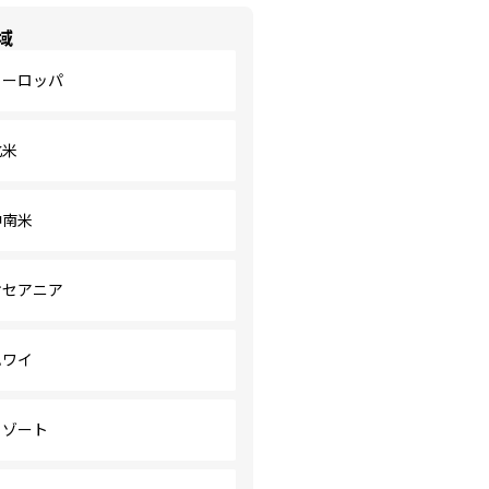
域
ヨーロッパ
北米
中南米
オセアニア
ハワイ
リゾート