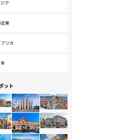
アジア
中近東
アフリカ
日本
ポット