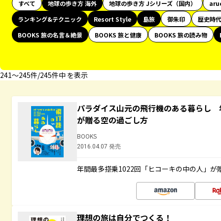
すべて
地球の歩き方 海外
地球の歩き方 Jシリーズ（国内）
aru
ランキング&テクニック
Resort Style
島旅
御朱印
歴史時
BOOKS 旅の名言＆絶景
BOOKS 旅と健康
BOOKS 旅の読み物
241〜245件/245件中 を表示
パラダイス山元の飛行機のある暮らし 年
が贈る空の過ごし方
BOOKS
2016.04.07 発売
年間最多搭乗1022回「ヒコーキの中の人」が
理想の旅は自分でつくる！