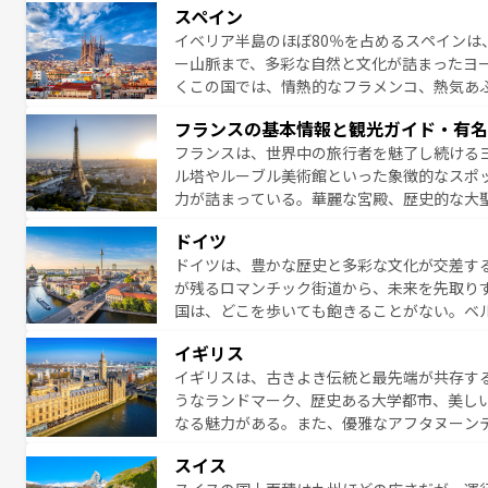
スペイン
夜眠るまで、すべての瞬間を楽しませてくれ
イベリア半島のほぼ80％を占めるスペインは
なお、新着のイタリア情報は
コンテンツ一覧
ー山脈まで、多彩な自然と文化が詰まったヨ
くこの国では、情熱的なフラメンコ、熱気あ
となっている。首都マドリードの洗練された
フランスの基本情報と観光ガイド・有名
ら、地方では古代ローマ遺跡や中世の城塞都
フランスは、世界中の旅行者を魅了し続ける
せる。地方によって風土や気候が異なるスペイン
ル塔やルーブル美術館といった象徴的なスポ
新着のスペイン情報は
コンテンツ一覧
を参照
力が詰まっている。華麗な宮殿、歴史的な大
る者を心から魅了する。また、フランスは美
ドイツ
無形文化遺産にも登録されている。シャンパ
ドイツは、豊かな歴史と多彩な文化が交差す
いラベンダー畑など、多彩な楽しみ方が可能
が残るロマンチック街道から、未来を先取り
り、どの街角にも豊かな歴史と文化が息づい
国は、どこを歩いても飽きることがない。ベ
絶景、そしてライン川沿いのワイン畑といっ
一覧
を参照してほしい。
イギリス
ら地元の人と過ごす楽しい時間は、お酒好きな人にはぜ
イギリスは、古きよき伝統と最先端が共存す
イツ情報は
コンテンツ一覧
を参照してほしい
うなランドマーク、歴史ある大学都市、美し
なる魅力がある。また、優雅なアフタヌーン
ッカー観戦など、本場だからこそできる体験も
スイス
お、新着のイギリス情報は
コンテンツ一覧
を