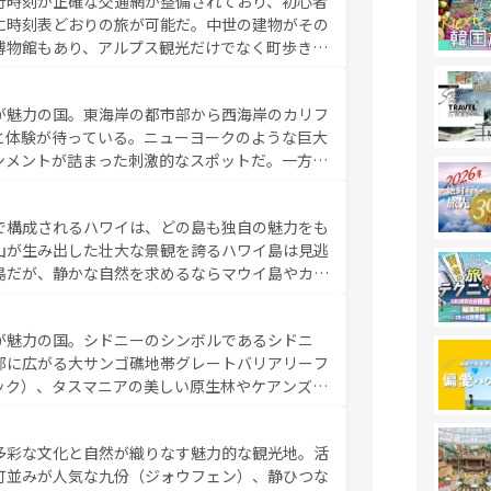
行時刻が正確な交通網が整備されており、初心者
に時刻表どおりの旅が可能だ。中世の建物がその
博物館もあり、アルプス観光だけでなく町歩きも
め物価も高いが、旅行者向けの交通パス提供のサ
観光を楽しむこともできる。 なお、新着
が魅力の国。東海岸の都市部から西海岸のカリフ
しい。
と体験が待っている。ニューヨークのような巨大
ンメントが詰まった刺激的なスポットだ。一方、
キャニオンやイエローストーン国立公園といった
ーリンズでは、音楽と美食が融合した独特の文化
で構成されるハワイは、どの島も独自の魅力をも
魅力を楽しみながら、その多様性と豊かな歴史を
山が生み出した壮大な景観を誇るハワイ島は見逃
リップや列車の旅も、アメリカならではの贅沢な
島だが、静かな自然を求めるならマウイ島やカウ
報は
コンテンツ一覧
を参照してほしい。
く海をはじめ、豊かな文化や歴史が息づいてい
なしの心で訪れる人々を迎えてくれるハワイの
が魅力の国。シドニーのシンボルであるシドニ
ミュージック、伝統的なフラダンスなど、すべて
部に広がる大サンゴ礁地帯グレートバリアリーフ
新しい発見と感動が待っているハワイを、存分に
ック）、タスマニアの美しい原生林やケアンズの
コンテンツ一覧
を参照してほしい。
カフェやワイン、オージービーフなどの食文化も
ティビティも充実しており、サーフィンやダイビ
多彩な文化と自然が織りなす魅力的な観光地。活
たまらない。オーストラリアの多彩な魅力を存分
町並みが人気な九份（ジォウフェン）、静ひつな
ストラリア情報は
コンテンツ一覧
を参照してほしい。