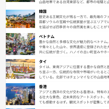
山岳地帯である台湾東部など、都市の喧騒と
発見と驚きをもたらしてくれる。また、奥深
韓国
から高級料理、ヘルシーで美容にもいいと評
歴史ある王朝文化が残る一方で、最先端のファ
える。 なお、新着の台湾情報は
コンテンツ一
首都ソウルの宮殿や伝統家屋が並ぶエリアで
を延ばせば四季折々の自然美を楽しむことが
トフードまで、さまざまな韓国料理が待って
ベトナム
能できる。あたたかいホスピタリティに包ま
豊かな自然と多様な文化が魅力的なベトナム
てみてほしい。 なお、新着の韓国情報は
コン
や青々とした山々、世界遺産に登録された壮
共に伝統が息づく。ハノイの古い町並みやホ
雰囲気を醸し出している。また、バラエティ
タイ
まないベトナム料理も魅力のひとつ。フォー
タイは、東南アジアに位置する豊かな自然と
地で味わいたい。どの地域を訪れてもあたた
ち並ぶ一方、伝統的な寺院や市場がいたると
れられない旅になるはずだ。 な
している。北部ではチェンマイなどの山岳地
い。
ビの美しいビーチでリゾート気分を楽しむこ
香港
ら高級レストランまで味覚を刺激する。気候
アジアと西洋の文化が交わる香港は、特有の
っている。親しみやすいタイの人々、仏教を
る壮大な景色、近未来的なアートスポット、
る旅人を魅了し続ける。 なお、新着のタ
ても感動するはず。観光スポットが密集して
のむような絶景から文化的な体験まで、香港を存分に楽し