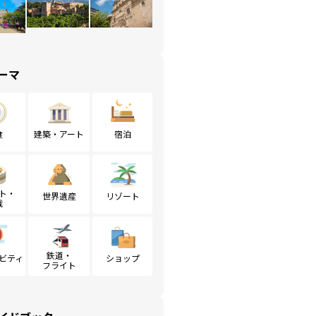
ーマ
食
建築・アート
宿泊
ト・
世界遺産
リゾート
戦
鉄道・
ビティ
ショップ
フライト