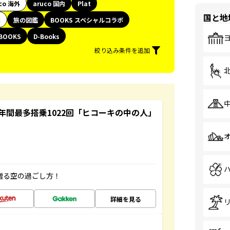
co 海外
aruco 国内
Plat
国と地
代
旅の図鑑
BOOKS スペシャルコラボ
BOOKS
D-Books
絞り込み条件を追加
間最多搭乗1022回「ヒコーキの中の人」
贈る空の過ごし方！
詳細を見る