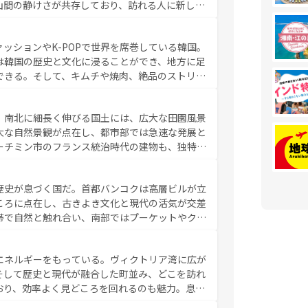
山間の静けさが共存しており、訪れる人に新しい
い台湾の食文化も魅力で、夜市などの屋台グルメ
判のスイーツなど、バラエティ豊かな料理が味わ
ッションやK-POPで世界を席巻している韓国。
覧
を参照してほしい。
は韓国の歴史と文化に浸ることができ、地方に足
できる。そして、キムチや焼肉、絶品のストリー
いる。夜には、韓国ならではのナイトライフも堪
れながら、韓国の多彩な魅力を心ゆくまで味わっ
。南北に細長く伸びる国土には、広大な田園風景
テンツ一覧
を参照してほしい。
大な自然景観が点在し、都市部では急速な発展と
ーチミン市のフランス統治時代の建物も、独特の
の豊かさとおいしさで世界中の食通を魅了してや
やバインミー、ベトナムコーヒーなどは、ぜひ現
歴史が息づく国だ。首都バンコクは高層ビルが立
かい人々が旅行者を迎えてくれるので、きっと忘
ころに点在し、古きよき文化と現代の活気が交差
お、新着のベトナム情報は
コンテンツ一覧
を参照してほし
帯で自然と触れ合い、南部ではプーケットやクラ
とができる。タイ料理は世界的に有名で、屋台か
は一年中温暖で、どの季節にも異なる楽しみが待
エネルギーをもっている。ヴィクトリア湾に広が
中心とした文化、そして多様な観光資源が、訪れ
そして歴史と現代が融合した町並み、どこを訪れ
イ情報は
コンテンツ一覧
を参照してほしい。
おり、効率よく見どころを回れるのも魅力。息を
み尽くそう。 なお、新着の香港情