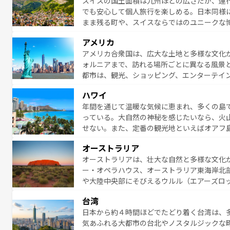
スイスの国土面積は九州ほどの広さだが、運
でも安心して個人旅行を楽しめる。日本同様
まま残る町や、スイスならではのユニークな
満喫することができる。国民の所得が高いた
アメリカ
ービスもあり、うまく活用すれば市内交通費無料で
アメリカ合衆国は、広大な土地と多様な文化
のスイス情報は
コンテンツ一覧
を参照してほ
ォルニアまで、訪れる場所ごとに異なる風景
都市は、観光、ショッピング、エンターテイ
アメリカ西部には大自然が広がり、グランド
ハワイ
絶景が堪能できる。さらに、南部のニューオ
年間を通じて温暖な気候に恵まれ、多くの島
が魅力。旅行者はアメリカの各地域で異なる
っている。大自然の神秘を感じたいなら、火
感じることができるだろう。車でのロードト
せない。また、定番の観光地といえばオアフ
旅のスタイルだ。 なお、新着のアメリカ情
アイ島がおすすめ。エメラルドグリーンに輝
オーストラリア
る。「アロハスピリット」と呼ばれるおもて
オーストラリアは、壮大な自然と多様な文化
人々、おいしいローカルフードやハワイアン
ー・オペラハウス、オーストラリア東海岸北
がハワイの魅力を彩っている。訪れるたびに
や大陸中央部にそびえるウルル（エアーズロ
味わってほしい。 なお、新着のハワイ情報は
熱帯雨林など、見どころがたくさん。また、
台湾
豊かで、美味しいものであふれている。アク
日本から約４時間ほどでたどり着く台湾は、
ング、ハイキングなど、アウトドア好きには
気あふれる大都市の台北やノスタルジックな
に味わいつくそう。 なお、新着のオー