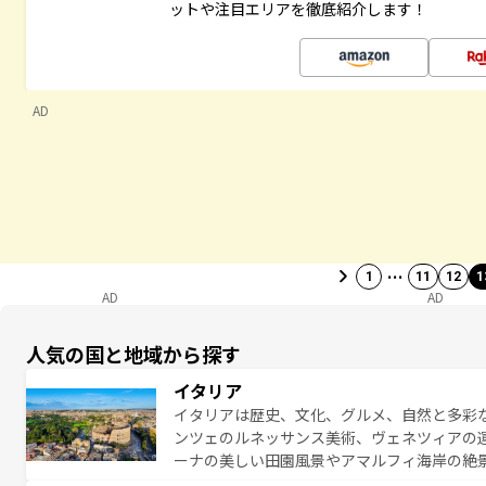
ットや注目エリアを徹底紹介します！
AD
…
1
11
12
1
AD
AD
人気の国と地域から探す
イタリア
イタリアは歴史、文化、グルメ、自然と多彩
ンツェのルネッサンス美術、ヴェネツィアの
ーナの美しい田園風景やアマルフィ海岸の絶
は、本場のピザやパスタなど、絶品のイタリ