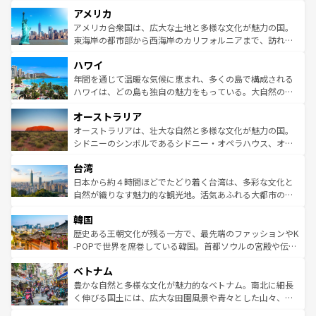
して楽しみつくそう。 なお、新着のイギリス情報は
コンテ
を楽しめる。日本同様に時刻表どおりの旅が可能だ。中世
アメリカ
ンツ一覧
を参照してほしい。
の建物がそのまま残る町や、スイスならではのユニークな
博物館もあり、アルプス観光だけでなく町歩きも満喫する
アメリカ合衆国は、広大な土地と多様な文化が魅力の国。
ことができる。国民の所得が高いため物価も高いが、旅行
東海岸の都市部から西海岸のカリフォルニアまで、訪れる
者向けの交通パス提供のサービスもあり、うまく活用すれ
場所ごとに異なる風景と体験が待っている。ニューヨーク
ハワイ
ば市内交通費無料で観光を楽しむこともできる。 なお、新
のような巨大都市は、観光、ショッピング、エンターテイ
着のスイス情報は
コンテンツ一覧
を参照してほしい。
ンメントが詰まった刺激的なスポットだ。一方、アメリカ
年間を通じて温暖な気候に恵まれ、多くの島で構成される
西部には大自然が広がり、グランドキャニオンやイエロー
ハワイは、どの島も独自の魅力をもっている。大自然の神
ストーン国立公園といった絶景が堪能できる。さらに、南
秘を感じたいなら、火山が生み出した壮大な景観を誇るハ
オーストラリア
部のニューオーリンズでは、音楽と美食が融合した独特の
ワイ島は見逃せない。また、定番の観光地といえばオアフ
文化が魅力。旅行者はアメリカの各地域で異なる魅力を楽
島だが、静かな自然を求めるならマウイ島やカウアイ島が
オーストラリアは、壮大な自然と多様な文化が魅力の国。
しみながら、その多様性と豊かな歴史を感じることができ
おすすめ。エメラルドグリーンに輝く海をはじめ、豊かな
シドニーのシンボルであるシドニー・オペラハウス、オー
るだろう。車でのロードトリップや列車の旅も、アメリカ
文化や歴史が息づいている。「アロハスピリット」と呼ば
ストラリア東海岸北部に広がる大サンゴ礁地帯グレートバ
ならではの贅沢な旅のスタイルだ。 なお、新着のアメリカ
台湾
れるおもてなしの心で訪れる人々を迎えてくれるハワイの
リアリーフや大陸中央部にそびえるウルル（エアーズロッ
情報は
コンテンツ一覧
を参照してほしい。
人々、おいしいローカルフードやハワイアンミュージッ
ク）、タスマニアの美しい原生林やケアンズの熱帯雨林な
日本から約４時間ほどでたどり着く台湾は、多彩な文化と
ク、伝統的なフラダンスなど、すべてがハワイの魅力を彩
ど、見どころがたくさん。また、カフェやワイン、オージ
自然が織りなす魅力的な観光地。活気あふれる大都市の台
っている。訪れるたびに新しい発見と感動が待っているハ
ービーフなどの食文化も豊かで、美味しいものであふれて
北やノスタルジックな町並みが人気な九份（ジォウフェ
ワイを、存分に味わってほしい。 なお、新着のハワイ情報
韓国
いる。アクティビティも充実しており、サーフィンやダイ
ン）、静ひつな山岳地帯である台湾東部など、都市の喧騒
は
コンテンツ一覧
を参照してほしい。
ビング、ハイキングなど、アウトドア好きにはたまらな
と山間の静けさが共存しており、訪れる人に新しい発見と
歴史ある王朝文化が残る一方で、最先端のファッションやK
い。オーストラリアの多彩な魅力を存分に味わいつくそ
驚きをもたらしてくれる。また、奥深い台湾の食文化も魅
-POPで世界を席巻している韓国。首都ソウルの宮殿や伝統
う。 なお、新着のオーストラリア情報は
コンテンツ一覧
を
力で、夜市などの屋台グルメから高級料理、ヘルシーで美
家屋が並ぶエリアでは韓国の歴史と文化に浸ることがで
参照してほしい。
ベトナム
容にもいいと評判のスイーツなど、バラエティ豊かな料理
き、地方に足を延ばせば四季折々の自然美を楽しむことが
が味わえる。 なお、新着の台湾情報は
コンテンツ一覧
を参
できる。そして、キムチや焼肉、絶品のストリートフード
豊かな自然と多様な文化が魅力的なベトナム。南北に細長
照してほしい。
まで、さまざまな韓国料理が待っている。夜には、韓国な
く伸びる国土には、広大な田園風景や青々とした山々、世
らではのナイトライフも堪能できる。あたたかいホスピタ
界遺産に登録された壮大な自然景観が点在し、都市部では