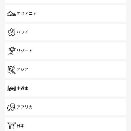
オセアニア
ハワイ
リゾート
アジア
中近東
アフリカ
日本