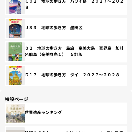
Ｃ０２ 地球の歩き方 ハワイ島 ２０２７～２０２
８
Ｊ３３ 地球の歩き方 墨田区
０２ 地球の歩き方 島旅 奄美大島 喜界島 加計
呂麻島（奄美群島１） ５訂版
Ｄ１７ 地球の歩き方 タイ ２０２７～２０２８
特設ページ
世界遺産ランキング