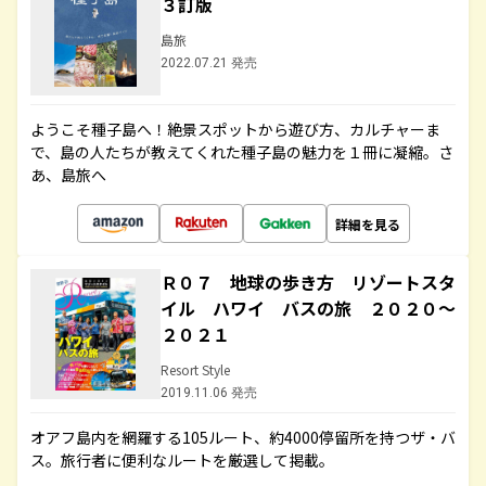
３訂版
島旅
2022.07.21 発売
ようこそ種子島へ！絶景スポットから遊び方、カルチャーま
で、島の人たちが教えてくれた種子島の魅力を１冊に凝縮。さ
あ、島旅へ
詳細を見る
Ｒ０７ 地球の歩き方 リゾートスタ
イル ハワイ バスの旅 ２０２０～
２０２１
Resort Style
2019.11.06 発売
オアフ島内を網羅する105ルート、約4000停留所を持つザ・バ
ス。旅行者に便利なルートを厳選して掲載。