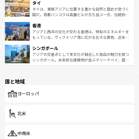
タイ
リティに包まれながら、韓国の多彩な魅力を心ゆくまで味
急速な発展と共に伝統が息づく。ハノイの古い町並みやホ
わってみてほしい。 なお、新着の韓国情報は
コンテンツ一
ーチミン市のフランス統治時代の建物も、独特の雰囲気を
タイは、東南アジアに位置する豊かな自然と歴史が息づく
覧
を参照してほしい。
醸し出している。また、バラエティの豊かさとおいしさで
国だ。首都バンコクは高層ビルが立ち並ぶ一方、伝統的な
世界中の食通を魅了してやまないベトナム料理も魅力のひ
寺院や市場がいたるところに点在し、古きよき文化と現代
香港
とつ。フォーやバインミー、ベトナムコーヒーなどは、ぜ
の活気が交差している。北部ではチェンマイなどの山岳地
ひ現地で味わいたい。どの地域を訪れてもあたたかい人々
帯で自然と触れ合い、南部ではプーケットやクラビの美し
アジアと西洋の文化が交わる香港は、特有のエネルギーを
が旅行者を迎えてくれるので、きっと忘れられない旅にな
いビーチでリゾート気分を楽しむことができる。タイ料理
もっている。ヴィクトリア湾に広がる壮大な景色、近未来
るはずだ。 なお、新着のベトナム情報は
コンテンツ一覧
を
は世界的に有名で、屋台から高級レストランまで味覚を刺
的なアートスポット、そして歴史と現代が融合した町並
参照してほしい。
シンガポール
激する。気候は一年中温暖で、どの季節にも異なる楽しみ
み、どこを訪れても感動するはず。観光スポットが密集し
が待っている。親しみやすいタイの人々、仏教を中心とし
ており、効率よく見どころを回れるのも魅力。息をのむよ
アジアの交差点として多文化が融合した独自の魅力を放つ
た文化、そして多様な観光資源が、訪れる旅人を魅了し続
うな絶景から文化的な体験まで、香港を存分に楽しみ尽く
シンガポール。未来的な建築物が並ぶマリーナベイ、歴史
ける。 なお、新着のタイ情報は
コンテンツ一覧
を参照して
そう。 なお、新着の香港情報は
コンテンツ一覧
を参照して
と伝統を感じられるエスニックタウン、多数の緑豊かな公
ほしい。
ほしい。
園や自然保護区など、自然が調和した近代的な景観と文化
の多様性あふれるカラフルな町は、どこを歩いても新しい
国と地域
発見がある。さらに、治安のよさや充実した公共交通機関
も、旅行者にとっては魅力的なポイント。グルメも豊富
で、ホーカーズは地元の風情を楽しめる外せないスポット
ヨーロッパ
だ。訪れる人を飽きさせないシンガポールで、多様な魅力
を体感しよう。 なお、新着のシンガポール情報は
コンテン
ツ一覧
を参照してほしい。
北米
中南米