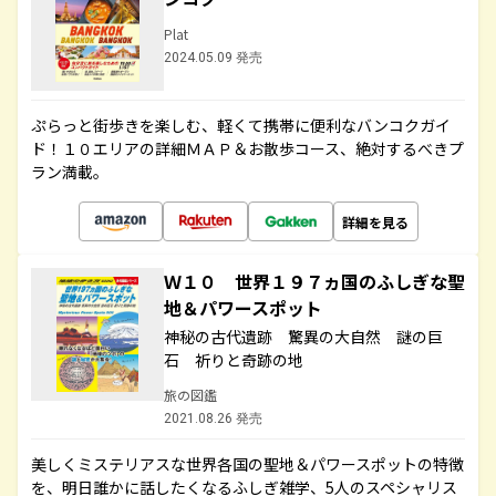
Plat
2024.05.09 発売
ぷらっと街歩きを楽しむ、軽くて携帯に便利なバンコクガイ
ド！１０エリアの詳細ＭＡＰ＆お散歩コース、絶対するべきプ
ラン満載。
詳細を見る
Ｗ１０ 世界１９７ヵ国のふしぎな聖
地＆パワースポット
神秘の古代遺跡 驚異の大自然 謎の巨
石 祈りと奇跡の地
旅の図鑑
2021.08.26 発売
美しくミステリアスな世界各国の聖地＆パワースポットの特徴
を、明日誰かに話したくなるふしぎ雑学、5人のスペシャリス