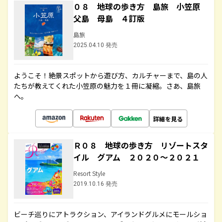
０８ 地球の歩き方 島旅 小笠原
父島 母島 ４訂版
島旅
2025.04.10 発売
ようこそ！絶景スポットから遊び方、カルチャーまで、島の人
たちが教えてくれた小笠原の魅力を１冊に凝縮。さあ、島旅
へ。
詳細を見る
Ｒ０８ 地球の歩き方 リゾートスタ
イル グアム ２０２０～２０２１
Resort Style
2019.10.16 発売
ビーチ巡りにアトラクション、アイランドグルメにモールショ