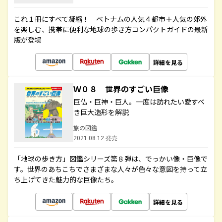
これ１冊にすべて凝縮！ ベトナムの人気４都市＋人気の郊外
を楽しむ、携帯に便利な地球の歩き方コンパクトガイドの最新
版が登場
詳細を見る
Ｗ０８ 世界のすごい巨像
巨仏・巨神・巨人。一度は訪れたい愛すべ
き巨大造形を解説
旅の図鑑
2021.08.12 発売
「地球の歩き方」図鑑シリーズ第８弾は、でっかい像・巨像で
す。世界のあちこちでさまざまな人々が色々な意図を持って立
ち上げてきた魅力的な巨像たち。
詳細を見る