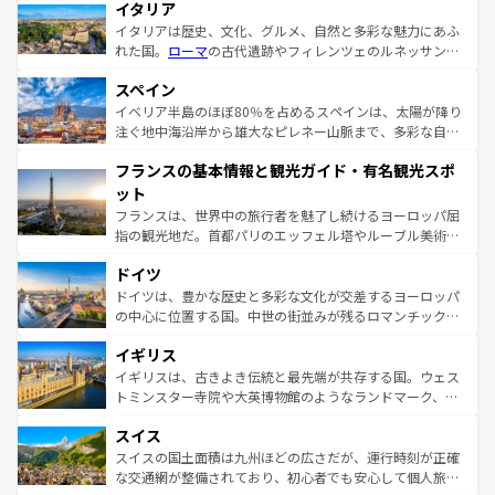
イタリア
イタリアは歴史、文化、グルメ、自然と多彩な魅力にあふ
れた国。
ローマ
の古代遺跡やフィレンツェのルネッサンス
美術、ヴェネツィアの運河など、歴史あるスポットはもち
スペイン
ろん、トスカーナの美しい田園風景やアマルフィ海岸の絶
景など、自然景観も見逃せない。観光の合間には、本場の
イベリア半島のほぼ80％を占めるスペインは、太陽が降り
ピザやパスタなど、絶品のイタリア料理を堪能することも
注ぐ地中海沿岸から雄大なピレネー山脈まで、多彩な自然
できる。朝目覚めてから夜眠るまで、すべての瞬間を楽し
と文化が詰まったヨーロッパ屈指の旅行先だ。多様な地域
フランスの基本情報と観光ガイド・有名観光スポ
ませてくれるイタリアで、忘れられない旅をしてみよう！
文化が根付くこの国では、情熱的なフラメンコ、熱気あふ
なお、新着のイタリア情報は
コンテンツ一覧
を参照してほ
れる闘牛、そして美味しいタパスが生活の一部となってい
ット
しい。
る。首都マドリードの洗練された雰囲気や、バルセロナの
フランスは、世界中の旅行者を魅了し続けるヨーロッパ屈
アートに溢れた街角から、地方では古代ローマ遺跡や中世
指の観光地だ。首都パリのエッフェル塔やルーブル美術館
の城塞都市、穏やかなビーチリゾートまで多彩な表情を見
といった象徴的なスポットから、田舎町の古風な美しさま
せる。地方によって風土や気候が異なるスペインはその個
ドイツ
で、幅広い魅力が詰まっている。華麗な宮殿、歴史的な大
性で訪れる人を魅了する。 なお、新着のスペイン情報は
コ
聖堂、美しいビーチ、そして豊かな自然が、訪れる者を心
ドイツは、豊かな歴史と多彩な文化が交差するヨーロッパ
ンテンツ一覧
を参照してほしい。
から魅了する。また、フランスは美食の国としても知ら
の中心に位置する国。中世の街並みが残るロマンチック街
れ、フランス料理はユネスコ無形文化遺産にも登録されて
道から、未来を先取りするようなモダンな都市まで多様な
イギリス
いる。シャンパンの発祥地であるランス、プロヴァンスの
顔を持つこの国は、どこを歩いても飽きることがない。ベ
香り高いラベンダー畑など、多彩な楽しみ方が可能だ。さ
ルリンの文化的活気、バイエルン州のアルプスの絶景、そ
イギリスは、古きよき伝統と最先端が共存する国。ウェス
らに、パリ以外の地域にも魅力が溢れており、どの街角に
してライン川沿いのワイン畑といった風景は必見。ビール
トミンスター寺院や大英博物館のようなランドマーク、歴
も豊かな歴史と文化が息づいている。パリ以外の個性あふ
とソーセージを味わいながら地元の人と過ごす楽しい時間
史ある大学都市、美しい丘陵地帯や牧歌的な風景など、エ
れる地方に足を運ぶとそれぞれで全く異なる文化を体験で
スイス
は、お酒好きな人にはぜひ体験してほしい。 なお、新着の
リアごとに異なる魅力がある。また、優雅なアフタヌーン
きるだろう。 なお、新着のフランス情報は
コンテンツ一覧
ドイツ情報は
コンテンツ一覧
を参照してほしい。
ティー、ビール好きにはたまらない英国パブ、サッカー観
スイスの国土面積は九州ほどの広さだが、運行時刻が正確
を参照してほしい。
戦など、本場だからこそできる体験も豊富。イギリスを旅
な交通網が整備されており、初心者でも安心して個人旅行