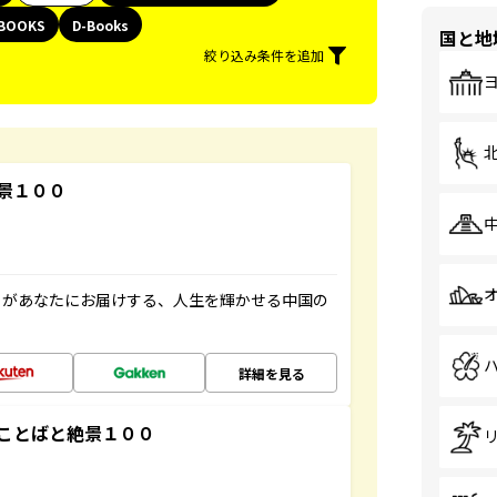
BOOKS
D-Books
国と地
絞り込み条件を追加
景１００
」があなたにお届けする、人生を輝かせる中国の
詳細を見る
ことばと絶景１００