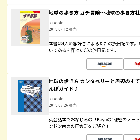
地球の歩き方 ガチ冒険～地球の歩き方
D-Books
2018.04.12 発売
本書は4人の旅好きによるただの旅日記です。
いてある内容はただの旅日記です。
地球の歩き方 カンタベリーと周辺のす
んぽガイド♪
D-Books
2018.07.26 発売
英会話本でおなじみの「Kayoの“秘密のノー
ンドン南東の田舎町をご紹介！