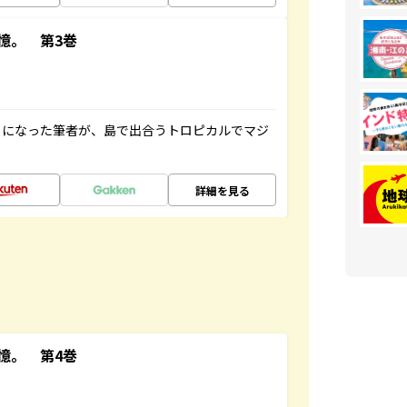
憶。 第3巻
とになった筆者が、島で出合うトロピカルでマジ
詳細を見る
憶。 第4巻