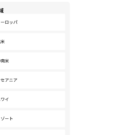
域
ヨーロッパ
北米
中南米
オセアニア
ハワイ
リゾート