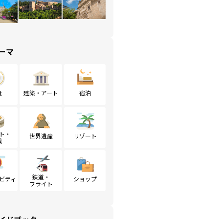
ーマ
食
建築・アート
宿泊
ト・
世界遺産
リゾート
戦
鉄道・
ビティ
ショップ
フライト