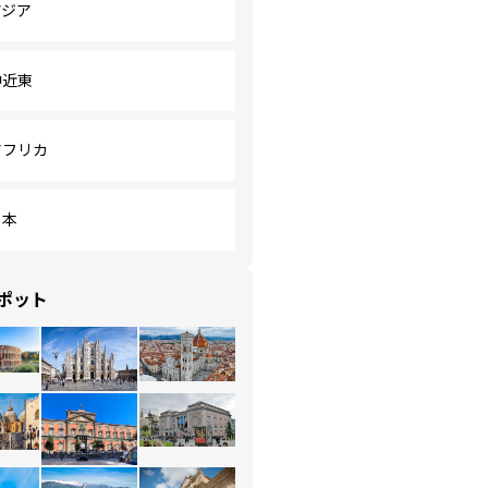
アジア
中近東
アフリカ
日本
ポット