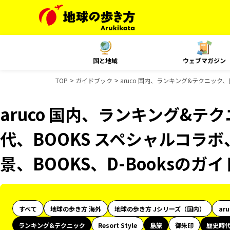
国と地域
ウェブマガジン
TOP
ガイドブック
aruco 国内、ランキング&テクニック、
aruco 国内、ランキング&テ
代、BOOKS スペシャルコラボ
景、BOOKS、D-Booksのガ
すべて
地球の歩き方 海外
地球の歩き方 Jシリーズ（国内）
ar
ランキング&テクニック
Resort Style
島旅
御朱印
歴史時