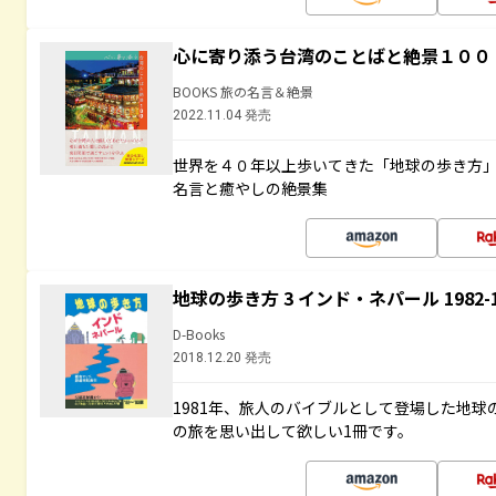
心に寄り添う台湾のことばと絶景１００
BOOKS 旅の名言＆絶景
2022.11.04 発売
世界を４０年以上歩いてきた「地球の歩き方
名言と癒やしの絶景集
地球の歩き方 3 インド・ネパール 1982
D-Books
2018.12.20 発売
1981年、旅人のバイブルとして登場した地
の旅を思い出して欲しい1冊です。