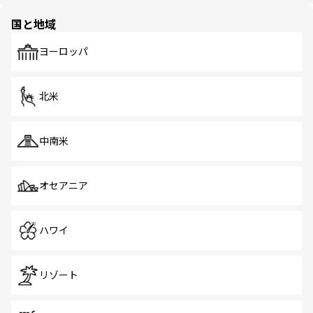
園や自然保護区など、自然が調和した近代的な景観と文化
の多様性あふれるカラフルな町は、どこを歩いても新しい
国と地域
発見がある。さらに、治安のよさや充実した公共交通機関
も、旅行者にとっては魅力的なポイント。グルメも豊富
で、ホーカーズは地元の風情を楽しめる外せないスポット
ヨーロッパ
だ。訪れる人を飽きさせないシンガポールで、多様な魅力
を体感しよう。 なお、新着のシンガポール情報は
コンテン
ツ一覧
を参照してほしい。
北米
中南米
オセアニア
ハワイ
リゾート