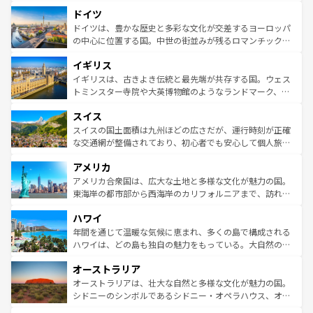
といった象徴的なスポットから、田舎町の古風な美しさま
せる。地方によって風土や気候が異なるスペインはその個
ドイツ
で、幅広い魅力が詰まっている。華麗な宮殿、歴史的な大
性で訪れる人を魅了する。 なお、新着のスペイン情報は
コ
聖堂、美しいビーチ、そして豊かな自然が、訪れる者を心
ドイツは、豊かな歴史と多彩な文化が交差するヨーロッパ
ンテンツ一覧
を参照してほしい。
から魅了する。また、フランスは美食の国としても知ら
の中心に位置する国。中世の街並みが残るロマンチック街
れ、フランス料理はユネスコ無形文化遺産にも登録されて
道から、未来を先取りするようなモダンな都市まで多様な
イギリス
いる。シャンパンの発祥地であるランス、プロヴァンスの
顔を持つこの国は、どこを歩いても飽きることがない。ベ
香り高いラベンダー畑など、多彩な楽しみ方が可能だ。さ
ルリンの文化的活気、バイエルン州のアルプスの絶景、そ
イギリスは、古きよき伝統と最先端が共存する国。ウェス
らに、パリ以外の地域にも魅力が溢れており、どの街角に
してライン川沿いのワイン畑といった風景は必見。ビール
トミンスター寺院や大英博物館のようなランドマーク、歴
も豊かな歴史と文化が息づいている。パリ以外の個性あふ
とソーセージを味わいながら地元の人と過ごす楽しい時間
史ある大学都市、美しい丘陵地帯や牧歌的な風景など、エ
れる地方に足を運ぶとそれぞれで全く異なる文化を体験で
スイス
は、お酒好きな人にはぜひ体験してほしい。 なお、新着の
リアごとに異なる魅力がある。また、優雅なアフタヌーン
きるだろう。 なお、新着のフランス情報は
コンテンツ一覧
ドイツ情報は
コンテンツ一覧
を参照してほしい。
ティー、ビール好きにはたまらない英国パブ、サッカー観
スイスの国土面積は九州ほどの広さだが、運行時刻が正確
を参照してほしい。
戦など、本場だからこそできる体験も豊富。イギリスを旅
な交通網が整備されており、初心者でも安心して個人旅行
して楽しみつくそう。 なお、新着のイギリス情報は
コンテ
を楽しめる。日本同様に時刻表どおりの旅が可能だ。中世
アメリカ
ンツ一覧
を参照してほしい。
の建物がそのまま残る町や、スイスならではのユニークな
博物館もあり、アルプス観光だけでなく町歩きも満喫する
アメリカ合衆国は、広大な土地と多様な文化が魅力の国。
ことができる。国民の所得が高いため物価も高いが、旅行
東海岸の都市部から西海岸のカリフォルニアまで、訪れる
者向けの交通パス提供のサービスもあり、うまく活用すれ
場所ごとに異なる風景と体験が待っている。ニューヨーク
ハワイ
ば市内交通費無料で観光を楽しむこともできる。 なお、新
のような巨大都市は、観光、ショッピング、エンターテイ
着のスイス情報は
コンテンツ一覧
を参照してほしい。
ンメントが詰まった刺激的なスポットだ。一方、アメリカ
年間を通じて温暖な気候に恵まれ、多くの島で構成される
西部には大自然が広がり、グランドキャニオンやイエロー
ハワイは、どの島も独自の魅力をもっている。大自然の神
ストーン国立公園といった絶景が堪能できる。さらに、南
秘を感じたいなら、火山が生み出した壮大な景観を誇るハ
オーストラリア
部のニューオーリンズでは、音楽と美食が融合した独特の
ワイ島は見逃せない。また、定番の観光地といえばオアフ
文化が魅力。旅行者はアメリカの各地域で異なる魅力を楽
島だが、静かな自然を求めるならマウイ島やカウアイ島が
オーストラリアは、壮大な自然と多様な文化が魅力の国。
しみながら、その多様性と豊かな歴史を感じることができ
おすすめ。エメラルドグリーンに輝く海をはじめ、豊かな
シドニーのシンボルであるシドニー・オペラハウス、オー
るだろう。車でのロードトリップや列車の旅も、アメリカ
文化や歴史が息づいている。「アロハスピリット」と呼ば
ストラリア東海岸北部に広がる大サンゴ礁地帯グレートバ