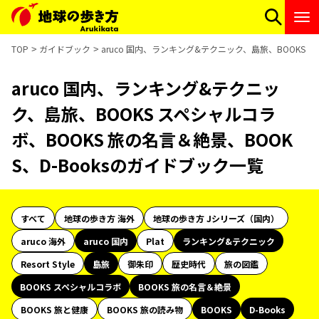
TOP
ガイドブック
aruco 国内、ランキング&テクニック、島旅、BOOKS 
aruco 国内、ランキング&テクニッ
ク、島旅、BOOKS スペシャルコラ
ボ、BOOKS 旅の名言＆絶景、BOOK
S、D-Booksのガイドブック一覧
すべて
地球の歩き方 海外
地球の歩き方 Jシリーズ（国内）
aruco 海外
aruco 国内
Plat
ランキング&テクニック
Resort Style
島旅
御朱印
歴史時代
旅の図鑑
BOOKS スペシャルコラボ
BOOKS 旅の名言＆絶景
BOOKS 旅と健康
BOOKS 旅の読み物
BOOKS
D-Books