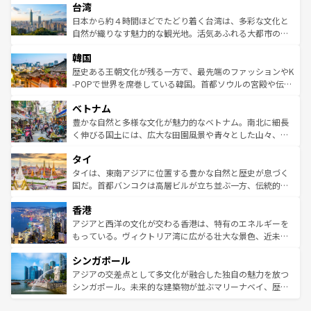
ならではの贅沢な旅のスタイルだ。 なお、新着のアメリカ
台湾
れるおもてなしの心で訪れる人々を迎えてくれるハワイの
リアリーフや大陸中央部にそびえるウルル（エアーズロッ
情報は
コンテンツ一覧
を参照してほしい。
人々、おいしいローカルフードやハワイアンミュージッ
ク）、タスマニアの美しい原生林やケアンズの熱帯雨林な
日本から約４時間ほどでたどり着く台湾は、多彩な文化と
ク、伝統的なフラダンスなど、すべてがハワイの魅力を彩
ど、見どころがたくさん。また、カフェやワイン、オージ
自然が織りなす魅力的な観光地。活気あふれる大都市の台
っている。訪れるたびに新しい発見と感動が待っているハ
ービーフなどの食文化も豊かで、美味しいものであふれて
北やノスタルジックな町並みが人気な九份（ジォウフェ
ワイを、存分に味わってほしい。 なお、新着のハワイ情報
韓国
いる。アクティビティも充実しており、サーフィンやダイ
ン）、静ひつな山岳地帯である台湾東部など、都市の喧騒
は
コンテンツ一覧
を参照してほしい。
ビング、ハイキングなど、アウトドア好きにはたまらな
と山間の静けさが共存しており、訪れる人に新しい発見と
歴史ある王朝文化が残る一方で、最先端のファッションやK
い。オーストラリアの多彩な魅力を存分に味わいつくそ
驚きをもたらしてくれる。また、奥深い台湾の食文化も魅
-POPで世界を席巻している韓国。首都ソウルの宮殿や伝統
う。 なお、新着のオーストラリア情報は
コンテンツ一覧
を
力で、夜市などの屋台グルメから高級料理、ヘルシーで美
家屋が並ぶエリアでは韓国の歴史と文化に浸ることがで
参照してほしい。
ベトナム
容にもいいと評判のスイーツなど、バラエティ豊かな料理
き、地方に足を延ばせば四季折々の自然美を楽しむことが
が味わえる。 なお、新着の台湾情報は
コンテンツ一覧
を参
できる。そして、キムチや焼肉、絶品のストリートフード
豊かな自然と多様な文化が魅力的なベトナム。南北に細長
照してほしい。
まで、さまざまな韓国料理が待っている。夜には、韓国な
く伸びる国土には、広大な田園風景や青々とした山々、世
らではのナイトライフも堪能できる。あたたかいホスピタ
界遺産に登録された壮大な自然景観が点在し、都市部では
タイ
リティに包まれながら、韓国の多彩な魅力を心ゆくまで味
急速な発展と共に伝統が息づく。ハノイの古い町並みやホ
わってみてほしい。 なお、新着の韓国情報は
コンテンツ一
ーチミン市のフランス統治時代の建物も、独特の雰囲気を
タイは、東南アジアに位置する豊かな自然と歴史が息づく
覧
を参照してほしい。
醸し出している。また、バラエティの豊かさとおいしさで
国だ。首都バンコクは高層ビルが立ち並ぶ一方、伝統的な
世界中の食通を魅了してやまないベトナム料理も魅力のひ
寺院や市場がいたるところに点在し、古きよき文化と現代
香港
とつ。フォーやバインミー、ベトナムコーヒーなどは、ぜ
の活気が交差している。北部ではチェンマイなどの山岳地
ひ現地で味わいたい。どの地域を訪れてもあたたかい人々
帯で自然と触れ合い、南部ではプーケットやクラビの美し
アジアと西洋の文化が交わる香港は、特有のエネルギーを
が旅行者を迎えてくれるので、きっと忘れられない旅にな
いビーチでリゾート気分を楽しむことができる。タイ料理
もっている。ヴィクトリア湾に広がる壮大な景色、近未来
るはずだ。 なお、新着のベトナム情報は
コンテンツ一覧
を
は世界的に有名で、屋台から高級レストランまで味覚を刺
的なアートスポット、そして歴史と現代が融合した町並
参照してほしい。
シンガポール
激する。気候は一年中温暖で、どの季節にも異なる楽しみ
み、どこを訪れても感動するはず。観光スポットが密集し
が待っている。親しみやすいタイの人々、仏教を中心とし
ており、効率よく見どころを回れるのも魅力。息をのむよ
アジアの交差点として多文化が融合した独自の魅力を放つ
た文化、そして多様な観光資源が、訪れる旅人を魅了し続
うな絶景から文化的な体験まで、香港を存分に楽しみ尽く
シンガポール。未来的な建築物が並ぶマリーナベイ、歴史
ける。 なお、新着のタイ情報は
コンテンツ一覧
を参照して
そう。 なお、新着の香港情報は
コンテンツ一覧
を参照して
と伝統を感じられるエスニックタウン、多数の緑豊かな公
ほしい。
ほしい。