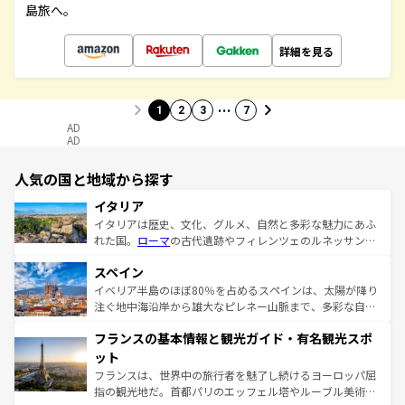
島旅へ。
詳細を見る
…
1
2
3
7
AD
AD
人気の国と地域から探す
イタリア
イタリアは歴史、文化、グルメ、自然と多彩な魅力にあふ
れた国。
ローマ
の古代遺跡やフィレンツェのルネッサンス
美術、ヴェネツィアの運河など、歴史あるスポットはもち
スペイン
ろん、トスカーナの美しい田園風景やアマルフィ海岸の絶
景など、自然景観も見逃せない。観光の合間には、本場の
イベリア半島のほぼ80％を占めるスペインは、太陽が降り
ピザやパスタなど、絶品のイタリア料理を堪能することも
注ぐ地中海沿岸から雄大なピレネー山脈まで、多彩な自然
できる。朝目覚めてから夜眠るまで、すべての瞬間を楽し
と文化が詰まったヨーロッパ屈指の旅行先だ。多様な地域
フランスの基本情報と観光ガイド・有名観光スポ
ませてくれるイタリアで、忘れられない旅をしてみよう！
文化が根付くこの国では、情熱的なフラメンコ、熱気あふ
なお、新着のイタリア情報は
コンテンツ一覧
を参照してほ
れる闘牛、そして美味しいタパスが生活の一部となってい
ット
しい。
る。首都マドリードの洗練された雰囲気や、バルセロナの
フランスは、世界中の旅行者を魅了し続けるヨーロッパ屈
アートに溢れた街角から、地方では古代ローマ遺跡や中世
指の観光地だ。首都パリのエッフェル塔やルーブル美術館
の城塞都市、穏やかなビーチリゾートまで多彩な表情を見