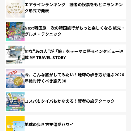
エアラインランキング 読者の投票をもとにランキン
グ形式で発表
Next韓国旅 次の韓国旅行がもっと楽しくなる 旅先・
グルメ・テクニック
旬な“あの人”が「旅」をテーマに語るインタビュー連
載 MY TRAVEL STORY
今、こんな旅がしてみたい！地球の歩き方が選ぶ2026
年絶対行くべき旅先30
コスパもタイパもかなえる！賢者の旅テクニック
地球の歩き方♥偏愛ハワイ