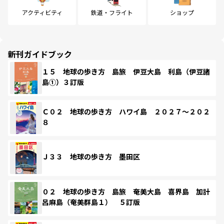
アクティビティ
鉄道・フライト
ショップ
新刊ガイドブック
１５ 地球の歩き方 島旅 伊豆大島 利島（伊豆諸
島①）３訂版
Ｃ０２ 地球の歩き方 ハワイ島 ２０２７～２０２
８
Ｊ３３ 地球の歩き方 墨田区
０２ 地球の歩き方 島旅 奄美大島 喜界島 加計
呂麻島（奄美群島１） ５訂版