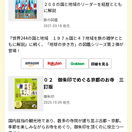
２０８の国と地域のリーダーを経歴ととも
に解説
旅の図鑑
2021.03.18 発売
『世界244の国と地域 １９７ヵ国と４７地域を旅の雑学とと
もに解説』に続く、「地球の歩き方」の図鑑シリーズ第２弾が
登場！
詳細を見る
０２ 御朱印でめぐる京都のお寺 三
訂版
御朱印
2025.10.09 発売
国内屈指の観光地であり、数多の寺院が建ち並ぶ古都・京都。
季節を楽しみながらお寺をめぐり、御朱印を頂くのに役立つ一