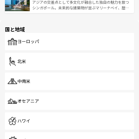
が待っている。親しみやすいタイの人々、仏教を中心とし
ており、効率よく見どころを回れるのも魅力。息をのむよ
アジアの交差点として多文化が融合した独自の魅力を放つ
た文化、そして多様な観光資源が、訪れる旅人を魅了し続
うな絶景から文化的な体験まで、香港を存分に楽しみ尽く
シンガポール。未来的な建築物が並ぶマリーナベイ、歴史
ける。 なお、新着のタイ情報は
コンテンツ一覧
を参照して
そう。 なお、新着の香港情報は
コンテンツ一覧
を参照して
と伝統を感じられるエスニックタウン、多数の緑豊かな公
ほしい。
ほしい。
園や自然保護区など、自然が調和した近代的な景観と文化
の多様性あふれるカラフルな町は、どこを歩いても新しい
国と地域
発見がある。さらに、治安のよさや充実した公共交通機関
も、旅行者にとっては魅力的なポイント。グルメも豊富
で、ホーカーズは地元の風情を楽しめる外せないスポット
ヨーロッパ
だ。訪れる人を飽きさせないシンガポールで、多様な魅力
を体感しよう。 なお、新着のシンガポール情報は
コンテン
ツ一覧
を参照してほしい。
北米
中南米
オセアニア
ハワイ