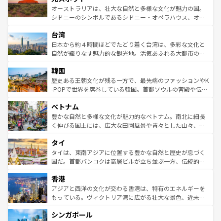
しみながら、その多様性と豊かな歴史を感じることができ
おすすめ。エメラルドグリーンに輝く海をはじめ、豊かな
オーストラリアは、壮大な自然と多様な文化が魅力の国。
るだろう。車でのロードトリップや列車の旅も、アメリカ
文化や歴史が息づいている。「アロハスピリット」と呼ば
シドニーのシンボルであるシドニー・オペラハウス、オー
ならではの贅沢な旅のスタイルだ。 なお、新着のアメリカ
れるおもてなしの心で訪れる人々を迎えてくれるハワイの
ストラリア東海岸北部に広がる大サンゴ礁地帯グレートバ
情報は
コンテンツ一覧
を参照してほしい。
人々、おいしいローカルフードやハワイアンミュージッ
台湾
リアリーフや大陸中央部にそびえるウルル（エアーズロッ
ク、伝統的なフラダンスなど、すべてがハワイの魅力を彩
ク）、タスマニアの美しい原生林やケアンズの熱帯雨林な
日本から約４時間ほどでたどり着く台湾は、多彩な文化と
っている。訪れるたびに新しい発見と感動が待っているハ
ど、見どころがたくさん。また、カフェやワイン、オージ
自然が織りなす魅力的な観光地。活気あふれる大都市の台
ワイを、存分に味わってほしい。 なお、新着のハワイ情報
ービーフなどの食文化も豊かで、美味しいものであふれて
北やノスタルジックな町並みが人気な九份（ジォウフェ
は
コンテンツ一覧
を参照してほしい。
韓国
いる。アクティビティも充実しており、サーフィンやダイ
ン）、静ひつな山岳地帯である台湾東部など、都市の喧騒
ビング、ハイキングなど、アウトドア好きにはたまらな
と山間の静けさが共存しており、訪れる人に新しい発見と
歴史ある王朝文化が残る一方で、最先端のファッションやK
い。オーストラリアの多彩な魅力を存分に味わいつくそ
驚きをもたらしてくれる。また、奥深い台湾の食文化も魅
-POPで世界を席巻している韓国。首都ソウルの宮殿や伝統
う。 なお、新着のオーストラリア情報は
コンテンツ一覧
を
力で、夜市などの屋台グルメから高級料理、ヘルシーで美
家屋が並ぶエリアでは韓国の歴史と文化に浸ることがで
参照してほしい。
ベトナム
容にもいいと評判のスイーツなど、バラエティ豊かな料理
き、地方に足を延ばせば四季折々の自然美を楽しむことが
が味わえる。 なお、新着の台湾情報は
コンテンツ一覧
を参
できる。そして、キムチや焼肉、絶品のストリートフード
豊かな自然と多様な文化が魅力的なベトナム。南北に細長
照してほしい。
まで、さまざまな韓国料理が待っている。夜には、韓国な
く伸びる国土には、広大な田園風景や青々とした山々、世
らではのナイトライフも堪能できる。あたたかいホスピタ
界遺産に登録された壮大な自然景観が点在し、都市部では
タイ
リティに包まれながら、韓国の多彩な魅力を心ゆくまで味
急速な発展と共に伝統が息づく。ハノイの古い町並みやホ
わってみてほしい。 なお、新着の韓国情報は
コンテンツ一
ーチミン市のフランス統治時代の建物も、独特の雰囲気を
タイは、東南アジアに位置する豊かな自然と歴史が息づく
覧
を参照してほしい。
醸し出している。また、バラエティの豊かさとおいしさで
国だ。首都バンコクは高層ビルが立ち並ぶ一方、伝統的な
世界中の食通を魅了してやまないベトナム料理も魅力のひ
寺院や市場がいたるところに点在し、古きよき文化と現代
香港
とつ。フォーやバインミー、ベトナムコーヒーなどは、ぜ
の活気が交差している。北部ではチェンマイなどの山岳地
ひ現地で味わいたい。どの地域を訪れてもあたたかい人々
帯で自然と触れ合い、南部ではプーケットやクラビの美し
アジアと西洋の文化が交わる香港は、特有のエネルギーを
が旅行者を迎えてくれるので、きっと忘れられない旅にな
いビーチでリゾート気分を楽しむことができる。タイ料理
もっている。ヴィクトリア湾に広がる壮大な景色、近未来
るはずだ。 なお、新着のベトナム情報は
コンテンツ一覧
を
は世界的に有名で、屋台から高級レストランまで味覚を刺
的なアートスポット、そして歴史と現代が融合した町並
参照してほしい。
シンガポール
激する。気候は一年中温暖で、どの季節にも異なる楽しみ
み、どこを訪れても感動するはず。観光スポットが密集し