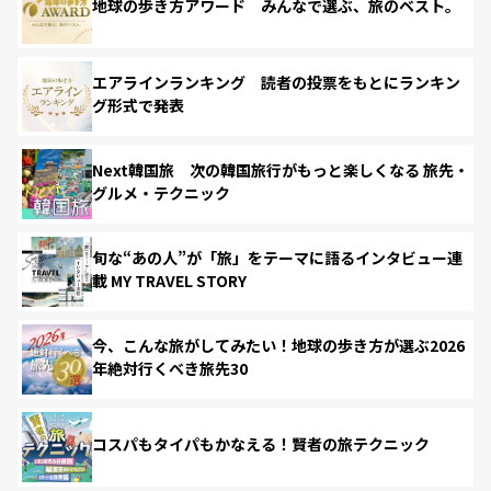
地球の歩き方アワード みんなで選ぶ、旅のベスト。
エアラインランキング 読者の投票をもとにランキン
グ形式で発表
Next韓国旅 次の韓国旅行がもっと楽しくなる 旅先・
グルメ・テクニック
旬な“あの人”が「旅」をテーマに語るインタビュー連
載 MY TRAVEL STORY
今、こんな旅がしてみたい！地球の歩き方が選ぶ2026
年絶対行くべき旅先30
コスパもタイパもかなえる！賢者の旅テクニック