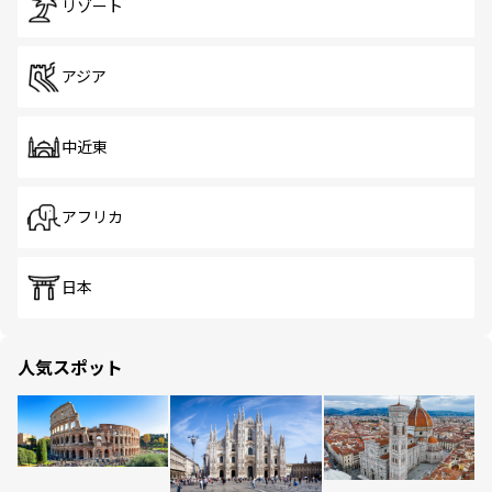
リゾート
アジア
中近東
アフリカ
日本
人気スポット