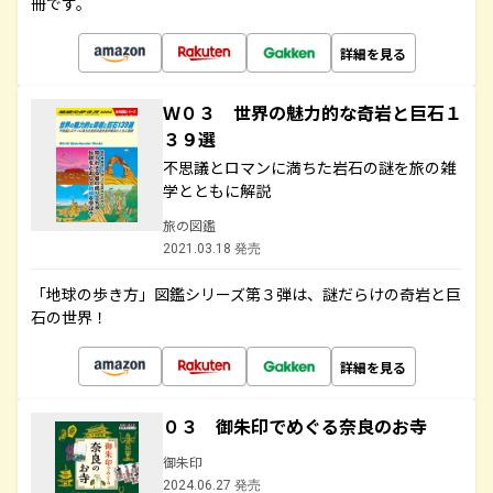
冊です。
詳細を見る
Ｗ０３ 世界の魅力的な奇岩と巨石１
３９選
不思議とロマンに満ちた岩石の謎を旅の雑
学とともに解説
旅の図鑑
2021.03.18 発売
「地球の歩き方」図鑑シリーズ第３弾は、謎だらけの奇岩と巨
石の世界！
詳細を見る
０３ 御朱印でめぐる奈良のお寺
御朱印
2024.06.27 発売