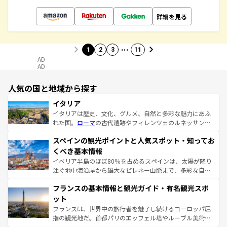
詳細を見る
…
1
2
3
11
AD
AD
人気の国と地域から探す
イタリア
イタリアは歴史、文化、グルメ、自然と多彩な魅力にあふ
れた国。
ローマ
の古代遺跡やフィレンツェのルネッサンス
美術、ヴェネツィアの運河など、歴史あるスポットはもち
スペインの観光ポイントと人気スポット・知ってお
ろん、トスカーナの美しい田園風景やアマルフィ海岸の絶
景など、自然景観も見逃せない。観光の合間には、本場の
くべき基本情報
ピザやパスタなど、絶品のイタリア料理を堪能することも
イベリア半島のほぼ80％を占めるスペインは、太陽が降り
できる。朝目覚めてから夜眠るまで、すべての瞬間を楽し
注ぐ地中海沿岸から雄大なピレネー山脈まで、多彩な自然
ませてくれるイタリアで、忘れられない旅をしてみよう！
と文化が詰まったヨーロッパ屈指の旅行先だ。多様な地域
なお、新着のイタリア情報は
コンテンツ一覧
を参照してほ
フランスの基本情報と観光ガイド・有名観光スポ
文化が根付くこの国では、情熱的なフラメンコ、熱気あふ
しい。
れる闘牛、そして美味しいタパスが生活の一部となってい
ット
る。首都マドリードの洗練された雰囲気や、バルセロナの
フランスは、世界中の旅行者を魅了し続けるヨーロッパ屈
アートに溢れた街角から、地方では古代ローマ遺跡や中世
指の観光地だ。首都パリのエッフェル塔やルーブル美術館
の城塞都市、穏やかなビーチリゾートまで多彩な表情を見
といった象徴的なスポットから、田舎町の古風な美しさま