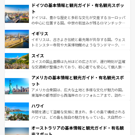
せる。地方によって風土や気候が異なるスペインはその個
ドイツの基本情報と観光ガイド・有名観光スポッ
で、幅広い魅力が詰まっている。華麗な宮殿、歴史的な大
性で訪れる人を魅了する。 なお、新着のスペイン情報は
コ
聖堂、美しいビーチ、そして豊かな自然が、訪れる者を心
ト
ンテンツ一覧
を参照してほしい。
から魅了する。また、フランスは美食の国としても知ら
ドイツは、豊かな歴史と多彩な文化が交差するヨーロッパ
れ、フランス料理はユネスコ無形文化遺産にも登録されて
の中心に位置する国。中世の街並みが残るロマンチック街
いる。シャンパンの発祥地であるランス、プロヴァンスの
道から、未来を先取りするようなモダンな都市まで多様な
香り高いラベンダー畑など、多彩な楽しみ方が可能だ。さ
イギリス
顔を持つこの国は、どこを歩いても飽きることがない。ベ
らに、パリ以外の地域にも魅力が溢れており、どの街角に
ルリンの文化的活気、バイエルン州のアルプスの絶景、そ
イギリスは、古きよき伝統と最先端が共存する国。ウェス
も豊かな歴史と文化が息づいている。パリ以外の個性あふ
してライン川沿いのワイン畑といった風景は必見。ビール
トミンスター寺院や大英博物館のようなランドマーク、歴
れる地方に足を運ぶとそれぞれで全く異なる文化を体験で
とソーセージを味わいながら地元の人と過ごす楽しい時間
史ある大学都市、美しい丘陵地帯や牧歌的な風景など、エ
きるだろう。 なお、新着のフランス情報は
コンテンツ一覧
スイス
は、お酒好きな人にはぜひ体験してほしい。 なお、新着の
リアごとに異なる魅力がある。また、優雅なアフタヌーン
を参照してほしい。
ドイツ情報は
コンテンツ一覧
を参照してほしい。
ティー、ビール好きにはたまらない英国パブ、サッカー観
スイスの国土面積は九州ほどの広さだが、運行時刻が正確
戦など、本場だからこそできる体験も豊富。イギリスを旅
な交通網が整備されており、初心者でも安心して個人旅行
して楽しみつくそう。 なお、新着のイギリス情報は
コンテ
を楽しめる。日本同様に時刻表どおりの旅が可能だ。中世
アメリカの基本情報と観光ガイド・有名観光スポ
ンツ一覧
を参照してほしい。
の建物がそのまま残る町や、スイスならではのユニークな
博物館もあり、アルプス観光だけでなく町歩きも満喫する
ット
ことができる。国民の所得が高いため物価も高いが、旅行
アメリカ合衆国は、広大な土地と多様な文化が魅力の国。
者向けの交通パス提供のサービスもあり、うまく活用すれ
東海岸の都市部から西海岸のカリフォルニアまで、訪れる
ば市内交通費無料で観光を楽しむこともできる。 なお、新
場所ごとに異なる風景と体験が待っている。ニューヨーク
着のスイス情報は
コンテンツ一覧
を参照してほしい。
ハワイ
のような巨大都市は、観光、ショッピング、エンターテイ
ンメントが詰まった刺激的なスポットだ。一方、アメリカ
年間を通じて温暖な気候に恵まれ、多くの島で構成される
西部には大自然が広がり、グランドキャニオンやイエロー
ハワイは、どの島も独自の魅力をもっている。大自然の神
ストーン国立公園といった絶景が堪能できる。さらに、南
秘を感じたいなら、火山が生み出した壮大な景観を誇るハ
オーストラリアの基本情報と観光ガイド・有名観
部のニューオーリンズでは、音楽と美食が融合した独特の
ワイ島は見逃せない。また、定番の観光地といえばオアフ
文化が魅力。旅行者はアメリカの各地域で異なる魅力を楽
島だが、静かな自然を求めるならマウイ島やカウアイ島が
光スポット