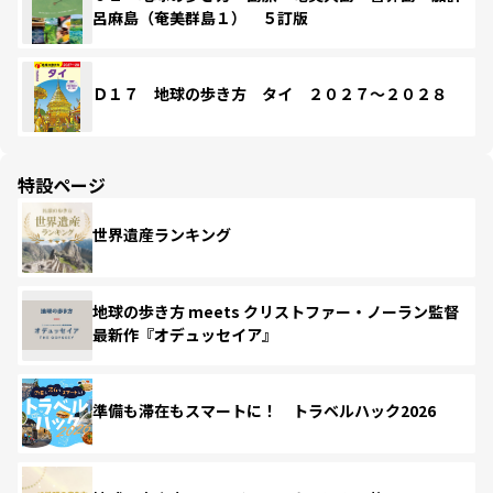
呂麻島（奄美群島１） ５訂版
Ｄ１７ 地球の歩き方 タイ ２０２７～２０２８
特設ページ
世界遺産ランキング
地球の歩き方 meets クリストファー・ノーラン監督
最新作『オデュッセイア』
準備も滞在もスマートに！ トラベルハック2026