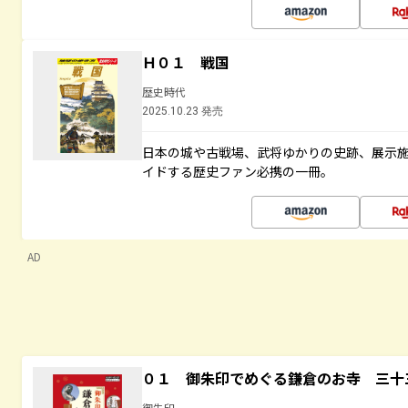
Ｈ０１ 戦国
歴史時代
2025.10.23 発売
日本の城や古戦場、武将ゆかりの史跡、展示
イドする歴史ファン必携の一冊。
AD
０１ 御朱印でめぐる鎌倉のお寺 三十
御朱印