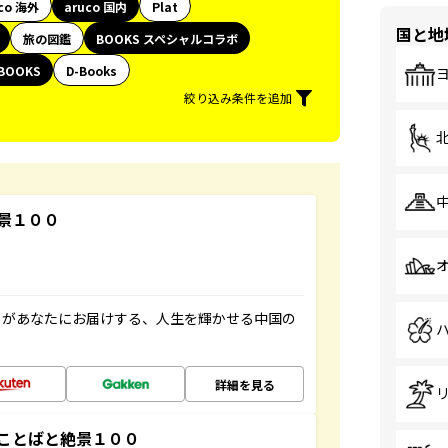
co 海外
aruco 国内
Plat
国と地
旅の図鑑
BOOKS スペシャルコラボ
BOOKS
D-Books
絞り込み条件を追加
景１００
」があなたにお届けする、人生を輝かせる中国の
詳細を見る
ことばと絶景１００