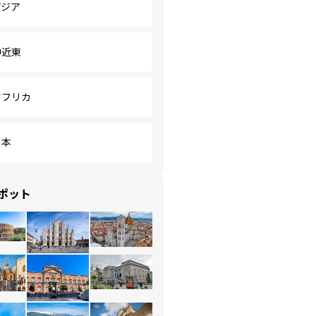
アジア
中近東
アフリカ
日本
ポット