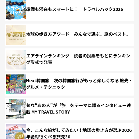
準備も滞在もスマートに！ トラベルハック2026
地球の歩き方アワード みんなで選ぶ、旅のベスト。
エアラインランキング 読者の投票をもとにランキン
グ形式で発表
Next韓国旅 次の韓国旅行がもっと楽しくなる 旅先・
グルメ・テクニック
旬な“あの人”が「旅」をテーマに語るインタビュー連
載 MY TRAVEL STORY
今、こんな旅がしてみたい！地球の歩き方が選ぶ2026
年絶対行くべき旅先30