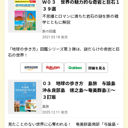
Ｗ０３ 世界の魅力的な奇岩と巨石１
３９選
不思議とロマンに満ちた岩石の謎を旅の雑
学とともに解説
旅の図鑑
2021.03.18 発売
「地球の歩き方」図鑑シリーズ第３弾は、謎だらけの奇岩と巨
石の世界！
詳細を見る
０３ 地球の歩き方 島旅 与論島
沖永良部島 徳之島～奄美群島②～
３訂版
島旅
2025.12.11 発売
見たことのない世界に心奪われる！ 奄美群島南部「与論島・