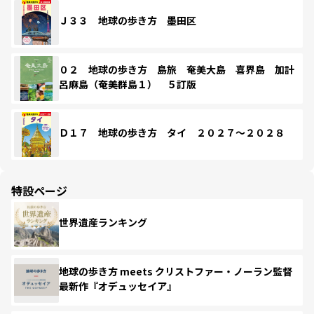
Ｊ３３ 地球の歩き方 墨田区
０２ 地球の歩き方 島旅 奄美大島 喜界島 加計
呂麻島（奄美群島１） ５訂版
Ｄ１７ 地球の歩き方 タイ ２０２７～２０２８
特設ページ
世界遺産ランキング
地球の歩き方 meets クリストファー・ノーラン監督
最新作『オデュッセイア』