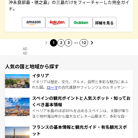
沖永良部島・徳之島」の三島だけをフィーチャーした完全ガイ
ド。
詳細を見る
…
1
2
3
12
AD
AD
人気の国と地域から探す
イタリア
イタリアは歴史、文化、グルメ、自然と多彩な魅力にあふ
れた国。
ローマ
の古代遺跡やフィレンツェのルネッサンス
美術、ヴェネツィアの運河など、歴史あるスポットはもち
スペインの観光ポイントと人気スポット・知ってお
ろん、トスカーナの美しい田園風景やアマルフィ海岸の絶
景など、自然景観も見逃せない。観光の合間には、本場の
くべき基本情報
ピザやパスタなど、絶品のイタリア料理を堪能することも
イベリア半島のほぼ80％を占めるスペインは、太陽が降り
できる。朝目覚めてから夜眠るまで、すべての瞬間を楽し
注ぐ地中海沿岸から雄大なピレネー山脈まで、多彩な自然
ませてくれるイタリアで、忘れられない旅をしてみよう！
と文化が詰まったヨーロッパ屈指の旅行先だ。多様な地域
なお、新着のイタリア情報は
コンテンツ一覧
を参照してほ
フランスの基本情報と観光ガイド・有名観光スポ
文化が根付くこの国では、情熱的なフラメンコ、熱気あふ
しい。
れる闘牛、そして美味しいタパスが生活の一部となってい
ット