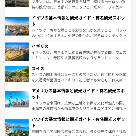
る。首都マドリードの洗練された雰囲気や、バルセロナの
フランスは、世界中の旅行者を魅了し続けるヨーロッパ屈
アートに溢れた街角から、地方では古代ローマ遺跡や中世
指の観光地だ。首都パリのエッフェル塔やルーブル美術館
の城塞都市、穏やかなビーチリゾートまで多彩な表情を見
といった象徴的なスポットから、田舎町の古風な美しさま
せる。地方によって風土や気候が異なるスペインはその個
ドイツの基本情報と観光ガイド・有名観光スポッ
で、幅広い魅力が詰まっている。華麗な宮殿、歴史的な大
性で訪れる人を魅了する。 なお、新着のスペイン情報は
コ
聖堂、美しいビーチ、そして豊かな自然が、訪れる者を心
ト
ンテンツ一覧
を参照してほしい。
から魅了する。また、フランスは美食の国としても知ら
ドイツは、豊かな歴史と多彩な文化が交差するヨーロッパ
れ、フランス料理はユネスコ無形文化遺産にも登録されて
の中心に位置する国。中世の街並みが残るロマンチック街
いる。シャンパンの発祥地であるランス、プロヴァンスの
道から、未来を先取りするようなモダンな都市まで多様な
香り高いラベンダー畑など、多彩な楽しみ方が可能だ。さ
イギリス
顔を持つこの国は、どこを歩いても飽きることがない。ベ
らに、パリ以外の地域にも魅力が溢れており、どの街角に
ルリンの文化的活気、バイエルン州のアルプスの絶景、そ
イギリスは、古きよき伝統と最先端が共存する国。ウェス
も豊かな歴史と文化が息づいている。パリ以外の個性あふ
してライン川沿いのワイン畑といった風景は必見。ビール
トミンスター寺院や大英博物館のようなランドマーク、歴
れる地方に足を運ぶとそれぞれで全く異なる文化を体験で
とソーセージを味わいながら地元の人と過ごす楽しい時間
史ある大学都市、美しい丘陵地帯や牧歌的な風景など、エ
きるだろう。 なお、新着のフランス情報は
コンテンツ一覧
スイス
は、お酒好きな人にはぜひ体験してほしい。 なお、新着の
リアごとに異なる魅力がある。また、優雅なアフタヌーン
を参照してほしい。
ドイツ情報は
コンテンツ一覧
を参照してほしい。
ティー、ビール好きにはたまらない英国パブ、サッカー観
スイスの国土面積は九州ほどの広さだが、運行時刻が正確
戦など、本場だからこそできる体験も豊富。イギリスを旅
な交通網が整備されており、初心者でも安心して個人旅行
して楽しみつくそう。 なお、新着のイギリス情報は
コンテ
を楽しめる。日本同様に時刻表どおりの旅が可能だ。中世
アメリカの基本情報と観光ガイド・有名観光スポ
ンツ一覧
を参照してほしい。
の建物がそのまま残る町や、スイスならではのユニークな
博物館もあり、アルプス観光だけでなく町歩きも満喫する
ット
ことができる。国民の所得が高いため物価も高いが、旅行
アメリカ合衆国は、広大な土地と多様な文化が魅力の国。
者向けの交通パス提供のサービスもあり、うまく活用すれ
東海岸の都市部から西海岸のカリフォルニアまで、訪れる
ば市内交通費無料で観光を楽しむこともできる。 なお、新
場所ごとに異なる風景と体験が待っている。ニューヨーク
着のスイス情報は
コンテンツ一覧
を参照してほしい。
ハワイの基本情報と観光ガイド・有名観光スポッ
のような巨大都市は、観光、ショッピング、エンターテイ
ンメントが詰まった刺激的なスポットだ。一方、アメリカ
ト
西部には大自然が広がり、グランドキャニオンやイエロー
年間を通じて温暖な気候に恵まれ、多くの島で構成される
ストーン国立公園といった絶景が堪能できる。さらに、南