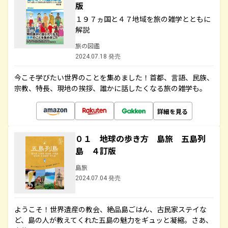
版
１９７ヵ国と４７地域を旅の雑学とともに
解説
旅の図鑑
2024.07.18 発売
今こそ学びたい世界のことを集めました！首都、言語、民族、
宗教、特長、現地の挨拶、誰かに話したくなる旅の雑学も。
詳細を見る
０１ 地球の歩き方 島旅 五島列
島 ４訂版
島旅
2024.07.04 発売
ようこそ！世界遺産の教会、絶品島ごはん、古民家ステイな
ど、島の人が教えてくれた五島の魅力をギュッと凝縮。さあ、