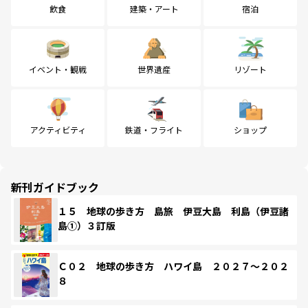
飲食
建築・アート
宿泊
イベント・観戦
世界遺産
リゾート
アクティビティ
鉄道・フライト
ショップ
新刊ガイドブック
１５ 地球の歩き方 島旅 伊豆大島 利島（伊豆諸
島①）３訂版
Ｃ０２ 地球の歩き方 ハワイ島 ２０２７～２０２
８