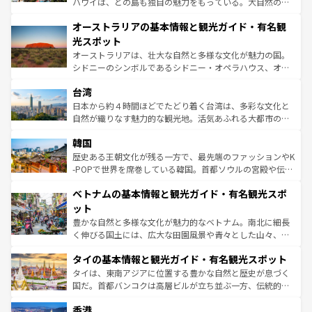
ハワイは、どの島も独自の魅力をもっている。大自然の神
部のニューオーリンズでは、音楽と美食が融合した独特の
秘を感じたいなら、火山が生み出した壮大な景観を誇るハ
文化が魅力。旅行者はアメリカの各地域で異なる魅力を楽
オーストラリアの基本情報と観光ガイド・有名観
ワイ島は見逃せない。また、定番の観光地といえばオアフ
しみながら、その多様性と豊かな歴史を感じることができ
島だが、静かな自然を求めるならマウイ島やカウアイ島が
光スポット
るだろう。車でのロードトリップや列車の旅も、アメリカ
おすすめ。エメラルドグリーンに輝く海をはじめ、豊かな
オーストラリアは、壮大な自然と多様な文化が魅力の国。
ならではの贅沢な旅のスタイルだ。 なお、新着のアメリカ
文化や歴史が息づいている。「アロハスピリット」と呼ば
シドニーのシンボルであるシドニー・オペラハウス、オー
情報は
コンテンツ一覧
を参照してほしい。
れるおもてなしの心で訪れる人々を迎えてくれるハワイの
ストラリア東海岸北部に広がる大サンゴ礁地帯グレートバ
人々、おいしいローカルフードやハワイアンミュージッ
台湾
リアリーフや大陸中央部にそびえるウルル（エアーズロッ
ク、伝統的なフラダンスなど、すべてがハワイの魅力を彩
ク）、タスマニアの美しい原生林やケアンズの熱帯雨林な
日本から約４時間ほどでたどり着く台湾は、多彩な文化と
っている。訪れるたびに新しい発見と感動が待っているハ
ど、見どころがたくさん。また、カフェやワイン、オージ
自然が織りなす魅力的な観光地。活気あふれる大都市の台
ワイを、存分に味わってほしい。 なお、新着のハワイ情報
ービーフなどの食文化も豊かで、美味しいものであふれて
北やノスタルジックな町並みが人気な九份（ジォウフェ
は
コンテンツ一覧
を参照してほしい。
韓国
いる。アクティビティも充実しており、サーフィンやダイ
ン）、静ひつな山岳地帯である台湾東部など、都市の喧騒
ビング、ハイキングなど、アウトドア好きにはたまらな
と山間の静けさが共存しており、訪れる人に新しい発見と
歴史ある王朝文化が残る一方で、最先端のファッションやK
い。オーストラリアの多彩な魅力を存分に味わいつくそ
驚きをもたらしてくれる。また、奥深い台湾の食文化も魅
-POPで世界を席巻している韓国。首都ソウルの宮殿や伝統
う。 なお、新着のオーストラリア情報は
コンテンツ一覧
を
力で、夜市などの屋台グルメから高級料理、ヘルシーで美
家屋が並ぶエリアでは韓国の歴史と文化に浸ることがで
参照してほしい。
ベトナムの基本情報と観光ガイド・有名観光スポ
容にもいいと評判のスイーツなど、バラエティ豊かな料理
き、地方に足を延ばせば四季折々の自然美を楽しむことが
が味わえる。 なお、新着の台湾情報は
コンテンツ一覧
を参
できる。そして、キムチや焼肉、絶品のストリートフード
ット
照してほしい。
まで、さまざまな韓国料理が待っている。夜には、韓国な
豊かな自然と多様な文化が魅力的なベトナム。南北に細長
らではのナイトライフも堪能できる。あたたかいホスピタ
く伸びる国土には、広大な田園風景や青々とした山々、世
リティに包まれながら、韓国の多彩な魅力を心ゆくまで味
界遺産に登録された壮大な自然景観が点在し、都市部では
わってみてほしい。 なお、新着の韓国情報は
コンテンツ一
タイの基本情報と観光ガイド・有名観光スポット
急速な発展と共に伝統が息づく。ハノイの古い町並みやホ
覧
を参照してほしい。
ーチミン市のフランス統治時代の建物も、独特の雰囲気を
タイは、東南アジアに位置する豊かな自然と歴史が息づく
醸し出している。また、バラエティの豊かさとおいしさで
国だ。首都バンコクは高層ビルが立ち並ぶ一方、伝統的な
世界中の食通を魅了してやまないベトナム料理も魅力のひ
寺院や市場がいたるところに点在し、古きよき文化と現代
香港
とつ。フォーやバインミー、ベトナムコーヒーなどは、ぜ
の活気が交差している。北部ではチェンマイなどの山岳地