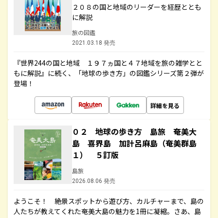
２０８の国と地域のリーダーを経歴ととも
に解説
旅の図鑑
2021.03.18 発売
『世界244の国と地域 １９７ヵ国と４７地域を旅の雑学とと
もに解説』に続く、「地球の歩き方」の図鑑シリーズ第２弾が
登場！
詳細を見る
０２ 地球の歩き方 島旅 奄美大
島 喜界島 加計呂麻島（奄美群島
１） ５訂版
島旅
2026.08.06 発売
ようこそ！ 絶景スポットから遊び方、カルチャーまで、島の
人たちが教えてくれた奄美大島の魅力を1冊に凝縮。さあ、島