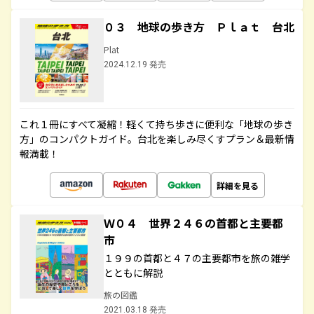
０３ 地球の歩き方 Ｐｌａｔ 台北
Plat
2024.12.19 発売
これ１冊にすべて凝縮！軽くて持ち歩きに便利な「地球の歩き
方」のコンパクトガイド。台北を楽しみ尽くすプラン＆最新情
報満載！
詳細を見る
Ｗ０４ 世界２４６の首都と主要都
市
１９９の首都と４７の主要都市を旅の雑学
とともに解説
旅の図鑑
2021.03.18 発売