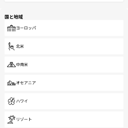
ける。 なお、新着のタイ情報は
コンテンツ一覧
を参照して
そう。 なお、新着の香港情報は
コンテンツ一覧
を参照して
と伝統を感じられるエスニックタウン、多数の緑豊かな公
ほしい。
ほしい。
園や自然保護区など、自然が調和した近代的な景観と文化
の多様性あふれるカラフルな町は、どこを歩いても新しい
国と地域
発見がある。さらに、治安のよさや充実した公共交通機関
も、旅行者にとっては魅力的なポイント。グルメも豊富
で、ホーカーズは地元の風情を楽しめる外せないスポット
ヨーロッパ
だ。訪れる人を飽きさせないシンガポールで、多様な魅力
を体感しよう。 なお、新着のシンガポール情報は
コンテン
ツ一覧
を参照してほしい。
北米
中南米
オセアニア
ハワイ
リゾート