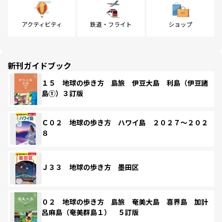
アクティビティ
鉄道・フライト
ショップ
新刊ガイドブック
１５ 地球の歩き方 島旅 伊豆大島 利島（伊豆諸
島①）３訂版
Ｃ０２ 地球の歩き方 ハワイ島 ２０２７～２０２
８
Ｊ３３ 地球の歩き方 墨田区
０２ 地球の歩き方 島旅 奄美大島 喜界島 加計
呂麻島（奄美群島１） ５訂版