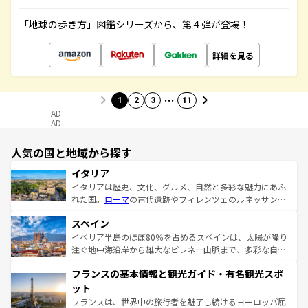
「地球の歩き方」図鑑シリーズから、第４弾が登場！
詳細を見る
…
1
2
3
11
AD
AD
人気の国と地域から探す
イタリア
イタリアは歴史、文化、グルメ、自然と多彩な魅力にあふ
れた国。
ローマ
の古代遺跡やフィレンツェのルネッサンス
美術、ヴェネツィアの運河など、歴史あるスポットはもち
スペイン
ろん、トスカーナの美しい田園風景やアマルフィ海岸の絶
景など、自然景観も見逃せない。観光の合間には、本場の
イベリア半島のほぼ80％を占めるスペインは、太陽が降り
ピザやパスタなど、絶品のイタリア料理を堪能することも
注ぐ地中海沿岸から雄大なピレネー山脈まで、多彩な自然
できる。朝目覚めてから夜眠るまで、すべての瞬間を楽し
と文化が詰まったヨーロッパ屈指の旅行先だ。多様な地域
フランスの基本情報と観光ガイド・有名観光スポ
ませてくれるイタリアで、忘れられない旅をしてみよう！
文化が根付くこの国では、情熱的なフラメンコ、熱気あふ
なお、新着のイタリア情報は
コンテンツ一覧
を参照してほ
れる闘牛、そして美味しいタパスが生活の一部となってい
ット
しい。
る。首都マドリードの洗練された雰囲気や、バルセロナの
フランスは、世界中の旅行者を魅了し続けるヨーロッパ屈