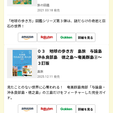
旅の図鑑
2021.03.18 発売
「地球の歩き方」図鑑シリーズ第３弾は、謎だらけの奇岩と巨
石の世界！
詳細を見る
０３ 地球の歩き方 島旅 与論島
沖永良部島 徳之島～奄美群島②～
３訂版
島旅
2025.12.11 発売
見たことのない世界に心奪われる！ 奄美群島南部「与論島・
沖永良部島・徳之島」の三島だけをフィーチャーした完全ガイ
ド。
詳細を見る