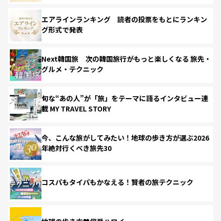
エアラインランキング 読者の投票をもとにランキン
グ形式で発表
Next韓国旅 次の韓国旅行がもっと楽しくなる 旅先・
グルメ・テクニック
旬な“あの人”が「旅」をテーマに語るインタビュー連
載 MY TRAVEL STORY
今、こんな旅がしてみたい！地球の歩き方が選ぶ2026
年絶対行くべき旅先30
コスパもタイパもかなえる！賢者の旅テクニック