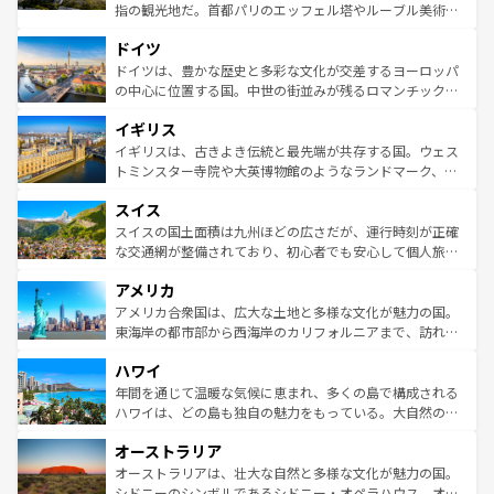
アートに溢れた街角から、地方では古代ローマ遺跡や中世
指の観光地だ。首都パリのエッフェル塔やルーブル美術館
の城塞都市、穏やかなビーチリゾートまで多彩な表情を見
といった象徴的なスポットから、田舎町の古風な美しさま
せる。地方によって風土や気候が異なるスペインはその個
ドイツ
で、幅広い魅力が詰まっている。華麗な宮殿、歴史的な大
性で訪れる人を魅了する。 なお、新着のスペイン情報は
コ
聖堂、美しいビーチ、そして豊かな自然が、訪れる者を心
ドイツは、豊かな歴史と多彩な文化が交差するヨーロッパ
ンテンツ一覧
を参照してほしい。
から魅了する。また、フランスは美食の国としても知ら
の中心に位置する国。中世の街並みが残るロマンチック街
れ、フランス料理はユネスコ無形文化遺産にも登録されて
道から、未来を先取りするようなモダンな都市まで多様な
イギリス
いる。シャンパンの発祥地であるランス、プロヴァンスの
顔を持つこの国は、どこを歩いても飽きることがない。ベ
香り高いラベンダー畑など、多彩な楽しみ方が可能だ。さ
ルリンの文化的活気、バイエルン州のアルプスの絶景、そ
イギリスは、古きよき伝統と最先端が共存する国。ウェス
らに、パリ以外の地域にも魅力が溢れており、どの街角に
してライン川沿いのワイン畑といった風景は必見。ビール
トミンスター寺院や大英博物館のようなランドマーク、歴
も豊かな歴史と文化が息づいている。パリ以外の個性あふ
とソーセージを味わいながら地元の人と過ごす楽しい時間
史ある大学都市、美しい丘陵地帯や牧歌的な風景など、エ
れる地方に足を運ぶとそれぞれで全く異なる文化を体験で
スイス
は、お酒好きな人にはぜひ体験してほしい。 なお、新着の
リアごとに異なる魅力がある。また、優雅なアフタヌーン
きるだろう。 なお、新着のフランス情報は
コンテンツ一覧
ドイツ情報は
コンテンツ一覧
を参照してほしい。
ティー、ビール好きにはたまらない英国パブ、サッカー観
スイスの国土面積は九州ほどの広さだが、運行時刻が正確
を参照してほしい。
戦など、本場だからこそできる体験も豊富。イギリスを旅
な交通網が整備されており、初心者でも安心して個人旅行
して楽しみつくそう。 なお、新着のイギリス情報は
コンテ
を楽しめる。日本同様に時刻表どおりの旅が可能だ。中世
アメリカ
ンツ一覧
を参照してほしい。
の建物がそのまま残る町や、スイスならではのユニークな
博物館もあり、アルプス観光だけでなく町歩きも満喫する
アメリカ合衆国は、広大な土地と多様な文化が魅力の国。
ことができる。国民の所得が高いため物価も高いが、旅行
東海岸の都市部から西海岸のカリフォルニアまで、訪れる
者向けの交通パス提供のサービスもあり、うまく活用すれ
場所ごとに異なる風景と体験が待っている。ニューヨーク
ハワイ
ば市内交通費無料で観光を楽しむこともできる。 なお、新
のような巨大都市は、観光、ショッピング、エンターテイ
着のスイス情報は
コンテンツ一覧
を参照してほしい。
ンメントが詰まった刺激的なスポットだ。一方、アメリカ
年間を通じて温暖な気候に恵まれ、多くの島で構成される
西部には大自然が広がり、グランドキャニオンやイエロー
ハワイは、どの島も独自の魅力をもっている。大自然の神
ストーン国立公園といった絶景が堪能できる。さらに、南
秘を感じたいなら、火山が生み出した壮大な景観を誇るハ
オーストラリア
部のニューオーリンズでは、音楽と美食が融合した独特の
ワイ島は見逃せない。また、定番の観光地といえばオアフ
文化が魅力。旅行者はアメリカの各地域で異なる魅力を楽
島だが、静かな自然を求めるならマウイ島やカウアイ島が
オーストラリアは、壮大な自然と多様な文化が魅力の国。
しみながら、その多様性と豊かな歴史を感じることができ
おすすめ。エメラルドグリーンに輝く海をはじめ、豊かな
シドニーのシンボルであるシドニー・オペラハウス、オー