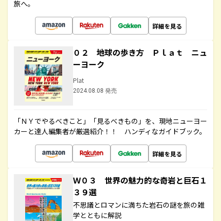
旅へ。
詳細を見る
０２ 地球の歩き方 Ｐｌａｔ ニュ
ーヨーク
Plat
2024.08.08 発売
「ＮＹでやるべきこと」「見るべきもの」を、現地ニューヨー
カーと達人編集者が厳選紹介！！ ハンディなガイドブック。
詳細を見る
Ｗ０３ 世界の魅力的な奇岩と巨石１
３９選
不思議とロマンに満ちた岩石の謎を旅の雑
学とともに解説