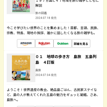
１９７ヵ国と４７地域を旅の雑学とともに
解説
旅の図鑑
2024.07.18 発売
今こそ学びたい世界のことを集めました！首都、言語、民族、
宗教、特長、現地の挨拶、誰かに話したくなる旅の雑学も。
詳細を見る
０１ 地球の歩き方 島旅 五島列
島 ４訂版
島旅
2024.07.04 発売
ようこそ！世界遺産の教会、絶品島ごはん、古民家ステイな
ど、島の人が教えてくれた五島の魅力をギュッと凝縮。さあ、
島旅へ。