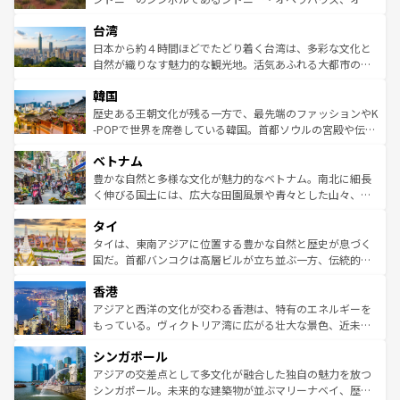
るだろう。車でのロードトリップや列車の旅も、アメリカ
文化や歴史が息づいている。「アロハスピリット」と呼ば
ストラリア東海岸北部に広がる大サンゴ礁地帯グレートバ
ならではの贅沢な旅のスタイルだ。 なお、新着のアメリカ
台湾
れるおもてなしの心で訪れる人々を迎えてくれるハワイの
リアリーフや大陸中央部にそびえるウルル（エアーズロッ
情報は
コンテンツ一覧
を参照してほしい。
人々、おいしいローカルフードやハワイアンミュージッ
ク）、タスマニアの美しい原生林やケアンズの熱帯雨林な
日本から約４時間ほどでたどり着く台湾は、多彩な文化と
ク、伝統的なフラダンスなど、すべてがハワイの魅力を彩
ど、見どころがたくさん。また、カフェやワイン、オージ
自然が織りなす魅力的な観光地。活気あふれる大都市の台
っている。訪れるたびに新しい発見と感動が待っているハ
ービーフなどの食文化も豊かで、美味しいものであふれて
北やノスタルジックな町並みが人気な九份（ジォウフェ
ワイを、存分に味わってほしい。 なお、新着のハワイ情報
韓国
いる。アクティビティも充実しており、サーフィンやダイ
ン）、静ひつな山岳地帯である台湾東部など、都市の喧騒
は
コンテンツ一覧
を参照してほしい。
ビング、ハイキングなど、アウトドア好きにはたまらな
と山間の静けさが共存しており、訪れる人に新しい発見と
歴史ある王朝文化が残る一方で、最先端のファッションやK
い。オーストラリアの多彩な魅力を存分に味わいつくそ
驚きをもたらしてくれる。また、奥深い台湾の食文化も魅
-POPで世界を席巻している韓国。首都ソウルの宮殿や伝統
う。 なお、新着のオーストラリア情報は
コンテンツ一覧
を
力で、夜市などの屋台グルメから高級料理、ヘルシーで美
家屋が並ぶエリアでは韓国の歴史と文化に浸ることがで
参照してほしい。
ベトナム
容にもいいと評判のスイーツなど、バラエティ豊かな料理
き、地方に足を延ばせば四季折々の自然美を楽しむことが
が味わえる。 なお、新着の台湾情報は
コンテンツ一覧
を参
できる。そして、キムチや焼肉、絶品のストリートフード
豊かな自然と多様な文化が魅力的なベトナム。南北に細長
照してほしい。
まで、さまざまな韓国料理が待っている。夜には、韓国な
く伸びる国土には、広大な田園風景や青々とした山々、世
らではのナイトライフも堪能できる。あたたかいホスピタ
界遺産に登録された壮大な自然景観が点在し、都市部では
タイ
リティに包まれながら、韓国の多彩な魅力を心ゆくまで味
急速な発展と共に伝統が息づく。ハノイの古い町並みやホ
わってみてほしい。 なお、新着の韓国情報は
コンテンツ一
ーチミン市のフランス統治時代の建物も、独特の雰囲気を
タイは、東南アジアに位置する豊かな自然と歴史が息づく
覧
を参照してほしい。
醸し出している。また、バラエティの豊かさとおいしさで
国だ。首都バンコクは高層ビルが立ち並ぶ一方、伝統的な
世界中の食通を魅了してやまないベトナム料理も魅力のひ
寺院や市場がいたるところに点在し、古きよき文化と現代
香港
とつ。フォーやバインミー、ベトナムコーヒーなどは、ぜ
の活気が交差している。北部ではチェンマイなどの山岳地
ひ現地で味わいたい。どの地域を訪れてもあたたかい人々
帯で自然と触れ合い、南部ではプーケットやクラビの美し
アジアと西洋の文化が交わる香港は、特有のエネルギーを
が旅行者を迎えてくれるので、きっと忘れられない旅にな
いビーチでリゾート気分を楽しむことができる。タイ料理
もっている。ヴィクトリア湾に広がる壮大な景色、近未来
るはずだ。 なお、新着のベトナム情報は
コンテンツ一覧
を
は世界的に有名で、屋台から高級レストランまで味覚を刺
的なアートスポット、そして歴史と現代が融合した町並
参照してほしい。
シンガポール
激する。気候は一年中温暖で、どの季節にも異なる楽しみ
み、どこを訪れても感動するはず。観光スポットが密集し
が待っている。親しみやすいタイの人々、仏教を中心とし
ており、効率よく見どころを回れるのも魅力。息をのむよ
アジアの交差点として多文化が融合した独自の魅力を放つ
た文化、そして多様な観光資源が、訪れる旅人を魅了し続
うな絶景から文化的な体験まで、香港を存分に楽しみ尽く
シンガポール。未来的な建築物が並ぶマリーナベイ、歴史