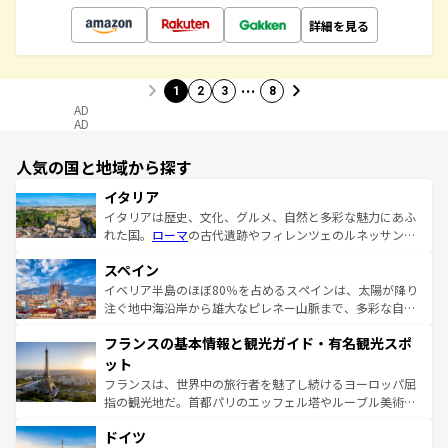
詳細を見る
…
1
2
3
8
AD
AD
人気の国と地域から探す
イタリア
イタリアは歴史、文化、グルメ、自然と多彩な魅力にあふ
れた国。
ローマ
の古代遺跡やフィレンツェのルネッサンス
美術、ヴェネツィアの運河など、歴史あるスポットはもち
スペイン
ろん、トスカーナの美しい田園風景やアマルフィ海岸の絶
景など、自然景観も見逃せない。観光の合間には、本場の
イベリア半島のほぼ80％を占めるスペインは、太陽が降り
ピザやパスタなど、絶品のイタリア料理を堪能することも
注ぐ地中海沿岸から雄大なピレネー山脈まで、多彩な自然
できる。朝目覚めてから夜眠るまで、すべての瞬間を楽し
と文化が詰まったヨーロッパ屈指の旅行先だ。多様な地域
フランスの基本情報と観光ガイド・有名観光スポ
ませてくれるイタリアで、忘れられない旅をしてみよう！
文化が根付くこの国では、情熱的なフラメンコ、熱気あふ
なお、新着のイタリア情報は
コンテンツ一覧
を参照してほ
れる闘牛、そして美味しいタパスが生活の一部となってい
ット
しい。
る。首都マドリードの洗練された雰囲気や、バルセロナの
フランスは、世界中の旅行者を魅了し続けるヨーロッパ屈
アートに溢れた街角から、地方では古代ローマ遺跡や中世
指の観光地だ。首都パリのエッフェル塔やルーブル美術館
の城塞都市、穏やかなビーチリゾートまで多彩な表情を見
といった象徴的なスポットから、田舎町の古風な美しさま
せる。地方によって風土や気候が異なるスペインはその個
ドイツ
で、幅広い魅力が詰まっている。華麗な宮殿、歴史的な大