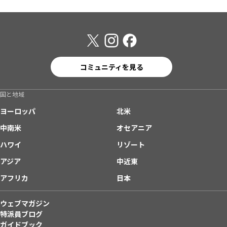
コミュニティを見る
国と地域
ヨーロッパ
北米
中南米
オセアニア
ハワイ
リゾート
アジア
中近東
アフリカ
日本
ウェブマガジン
特派員ブログ
ガイドブック