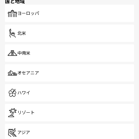
国と地域
発見がある。さらに、治安のよさや充実した公共交通機関
も、旅行者にとっては魅力的なポイント。グルメも豊富
で、ホーカーズは地元の風情を楽しめる外せないスポット
ヨーロッパ
だ。訪れる人を飽きさせないシンガポールで、多様な魅力
を体感しよう。 なお、新着のシンガポール情報は
コンテン
ツ一覧
を参照してほしい。
北米
中南米
オセアニア
ハワイ
リゾート
アジア