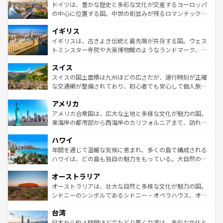
性で訪れる人を魅了する。 なお、新着のスペイン情報は
コ
聖堂、美しいビーチ、そして豊かな自然が、訪れる者を心
ドイツは、豊かな歴史と多彩な文化が交差するヨーロッパ
ンテンツ一覧
を参照してほしい。
から魅了する。また、フランスは美食の国としても知ら
の中心に位置する国。中世の街並みが残るロマンチック街
れ、フランス料理はユネスコ無形文化遺産にも登録されて
道から、未来を先取りするようなモダンな都市まで多様な
イギリス
いる。シャンパンの発祥地であるランス、プロヴァンスの
顔を持つこの国は、どこを歩いても飽きることがない。ベ
香り高いラベンダー畑など、多彩な楽しみ方が可能だ。さ
ルリンの文化的活気、バイエルン州のアルプスの絶景、そ
イギリスは、古きよき伝統と最先端が共存する国。ウェス
らに、パリ以外の地域にも魅力が溢れており、どの街角に
してライン川沿いのワイン畑といった風景は必見。ビール
トミンスター寺院や大英博物館のようなランドマーク、歴
も豊かな歴史と文化が息づいている。パリ以外の個性あふ
とソーセージを味わいながら地元の人と過ごす楽しい時間
史ある大学都市、美しい丘陵地帯や牧歌的な風景など、エ
れる地方に足を運ぶとそれぞれで全く異なる文化を体験で
スイス
は、お酒好きな人にはぜひ体験してほしい。 なお、新着の
リアごとに異なる魅力がある。また、優雅なアフタヌーン
きるだろう。 なお、新着のフランス情報は
コンテンツ一覧
ドイツ情報は
コンテンツ一覧
を参照してほしい。
ティー、ビール好きにはたまらない英国パブ、サッカー観
スイスの国土面積は九州ほどの広さだが、運行時刻が正確
を参照してほしい。
戦など、本場だからこそできる体験も豊富。イギリスを旅
な交通網が整備されており、初心者でも安心して個人旅行
して楽しみつくそう。 なお、新着のイギリス情報は
コンテ
を楽しめる。日本同様に時刻表どおりの旅が可能だ。中世
アメリカ
ンツ一覧
を参照してほしい。
の建物がそのまま残る町や、スイスならではのユニークな
博物館もあり、アルプス観光だけでなく町歩きも満喫する
アメリカ合衆国は、広大な土地と多様な文化が魅力の国。
ことができる。国民の所得が高いため物価も高いが、旅行
東海岸の都市部から西海岸のカリフォルニアまで、訪れる
者向けの交通パス提供のサービスもあり、うまく活用すれ
場所ごとに異なる風景と体験が待っている。ニューヨーク
ハワイ
ば市内交通費無料で観光を楽しむこともできる。 なお、新
のような巨大都市は、観光、ショッピング、エンターテイ
着のスイス情報は
コンテンツ一覧
を参照してほしい。
ンメントが詰まった刺激的なスポットだ。一方、アメリカ
年間を通じて温暖な気候に恵まれ、多くの島で構成される
西部には大自然が広がり、グランドキャニオンやイエロー
ハワイは、どの島も独自の魅力をもっている。大自然の神
ストーン国立公園といった絶景が堪能できる。さらに、南
秘を感じたいなら、火山が生み出した壮大な景観を誇るハ
オーストラリア
部のニューオーリンズでは、音楽と美食が融合した独特の
ワイ島は見逃せない。また、定番の観光地といえばオアフ
文化が魅力。旅行者はアメリカの各地域で異なる魅力を楽
島だが、静かな自然を求めるならマウイ島やカウアイ島が
オーストラリアは、壮大な自然と多様な文化が魅力の国。
しみながら、その多様性と豊かな歴史を感じることができ
おすすめ。エメラルドグリーンに輝く海をはじめ、豊かな
シドニーのシンボルであるシドニー・オペラハウス、オー
るだろう。車でのロードトリップや列車の旅も、アメリカ
文化や歴史が息づいている。「アロハスピリット」と呼ば
ストラリア東海岸北部に広がる大サンゴ礁地帯グレートバ
ならではの贅沢な旅のスタイルだ。 なお、新着のアメリカ
台湾
れるおもてなしの心で訪れる人々を迎えてくれるハワイの
リアリーフや大陸中央部にそびえるウルル（エアーズロッ
情報は
コンテンツ一覧
を参照してほしい。
人々、おいしいローカルフードやハワイアンミュージッ
ク）、タスマニアの美しい原生林やケアンズの熱帯雨林な
日本から約４時間ほどでたどり着く台湾は、多彩な文化と