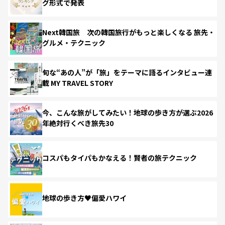
グ形式で発表
Next韓国旅 次の韓国旅行がもっと楽しくなる 旅先・
グルメ・テクニック
旬な“あの人”が「旅」をテーマに語るインタビュー連
載 MY TRAVEL STORY
今、こんな旅がしてみたい！地球の歩き方が選ぶ2026
年絶対行くべき旅先30
コスパもタイパもかなえる！賢者の旅テクニック
地球の歩き方♥偏愛ハワイ