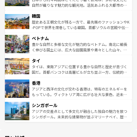
ク、伝統的なフラダンスなど、すべてがハワイの魅力を彩
ど、見どころがたくさん。また、カフェやワイン、オージ
自然が織りなす魅力的な観光地。活気あふれる大都市の台
っている。訪れるたびに新しい発見と感動が待っているハ
ービーフなどの食文化も豊かで、美味しいものであふれて
北やノスタルジックな町並みが人気な九份（ジォウフェ
ワイを、存分に味わってほしい。 なお、新着のハワイ情報
韓国
いる。アクティビティも充実しており、サーフィンやダイ
ン）、静ひつな山岳地帯である台湾東部など、都市の喧騒
は
コンテンツ一覧
を参照してほしい。
ビング、ハイキングなど、アウトドア好きにはたまらな
と山間の静けさが共存しており、訪れる人に新しい発見と
歴史ある王朝文化が残る一方で、最先端のファッションやK
い。オーストラリアの多彩な魅力を存分に味わいつくそ
驚きをもたらしてくれる。また、奥深い台湾の食文化も魅
-POPで世界を席巻している韓国。首都ソウルの宮殿や伝統
う。 なお、新着のオーストラリア情報は
コンテンツ一覧
を
力で、夜市などの屋台グルメから高級料理、ヘルシーで美
家屋が並ぶエリアでは韓国の歴史と文化に浸ることがで
参照してほしい。
ベトナム
容にもいいと評判のスイーツなど、バラエティ豊かな料理
き、地方に足を延ばせば四季折々の自然美を楽しむことが
が味わえる。 なお、新着の台湾情報は
コンテンツ一覧
を参
できる。そして、キムチや焼肉、絶品のストリートフード
豊かな自然と多様な文化が魅力的なベトナム。南北に細長
照してほしい。
まで、さまざまな韓国料理が待っている。夜には、韓国な
く伸びる国土には、広大な田園風景や青々とした山々、世
らではのナイトライフも堪能できる。あたたかいホスピタ
界遺産に登録された壮大な自然景観が点在し、都市部では
タイ
リティに包まれながら、韓国の多彩な魅力を心ゆくまで味
急速な発展と共に伝統が息づく。ハノイの古い町並みやホ
わってみてほしい。 なお、新着の韓国情報は
コンテンツ一
ーチミン市のフランス統治時代の建物も、独特の雰囲気を
タイは、東南アジアに位置する豊かな自然と歴史が息づく
覧
を参照してほしい。
醸し出している。また、バラエティの豊かさとおいしさで
国だ。首都バンコクは高層ビルが立ち並ぶ一方、伝統的な
世界中の食通を魅了してやまないベトナム料理も魅力のひ
寺院や市場がいたるところに点在し、古きよき文化と現代
香港
とつ。フォーやバインミー、ベトナムコーヒーなどは、ぜ
の活気が交差している。北部ではチェンマイなどの山岳地
ひ現地で味わいたい。どの地域を訪れてもあたたかい人々
帯で自然と触れ合い、南部ではプーケットやクラビの美し
アジアと西洋の文化が交わる香港は、特有のエネルギーを
が旅行者を迎えてくれるので、きっと忘れられない旅にな
いビーチでリゾート気分を楽しむことができる。タイ料理
もっている。ヴィクトリア湾に広がる壮大な景色、近未来
るはずだ。 なお、新着のベトナム情報は
コンテンツ一覧
を
は世界的に有名で、屋台から高級レストランまで味覚を刺
的なアートスポット、そして歴史と現代が融合した町並
参照してほしい。
シンガポール
激する。気候は一年中温暖で、どの季節にも異なる楽しみ
み、どこを訪れても感動するはず。観光スポットが密集し
が待っている。親しみやすいタイの人々、仏教を中心とし
ており、効率よく見どころを回れるのも魅力。息をのむよ
アジアの交差点として多文化が融合した独自の魅力を放つ
た文化、そして多様な観光資源が、訪れる旅人を魅了し続
うな絶景から文化的な体験まで、香港を存分に楽しみ尽く
シンガポール。未来的な建築物が並ぶマリーナベイ、歴史
ける。 なお、新着のタイ情報は
コンテンツ一覧
を参照して
そう。 なお、新着の香港情報は
コンテンツ一覧
を参照して
と伝統を感じられるエスニックタウン、多数の緑豊かな公
ほしい。
ほしい。
園や自然保護区など、自然が調和した近代的な景観と文化
の多様性あふれるカラフルな町は、どこを歩いても新しい