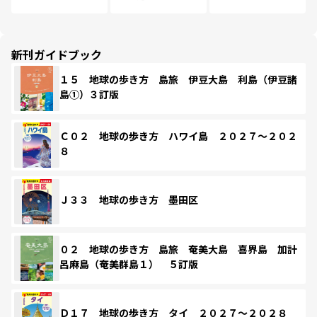
新刊ガイドブック
１５ 地球の歩き方 島旅 伊豆大島 利島（伊豆諸
島①）３訂版
Ｃ０２ 地球の歩き方 ハワイ島 ２０２７～２０２
８
Ｊ３３ 地球の歩き方 墨田区
０２ 地球の歩き方 島旅 奄美大島 喜界島 加計
呂麻島（奄美群島１） ５訂版
Ｄ１７ 地球の歩き方 タイ ２０２７～２０２８