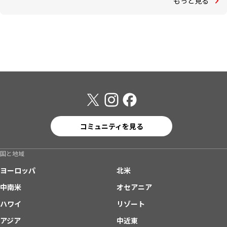
もっと見る
コミュニティを見る
国と地域
ヨーロッパ
北米
中南米
オセアニア
ハワイ
リゾート
アジア
中近東