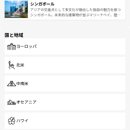
参照してほしい。
シンガポール
激する。気候は一年中温暖で、どの季節にも異なる楽しみ
み、どこを訪れても感動するはず。観光スポットが密集し
が待っている。親しみやすいタイの人々、仏教を中心とし
ており、効率よく見どころを回れるのも魅力。息をのむよ
アジアの交差点として多文化が融合した独自の魅力を放つ
た文化、そして多様な観光資源が、訪れる旅人を魅了し続
うな絶景から文化的な体験まで、香港を存分に楽しみ尽く
シンガポール。未来的な建築物が並ぶマリーナベイ、歴史
ける。 なお、新着のタイ情報は
コンテンツ一覧
を参照して
そう。 なお、新着の香港情報は
コンテンツ一覧
を参照して
と伝統を感じられるエスニックタウン、多数の緑豊かな公
ほしい。
ほしい。
園や自然保護区など、自然が調和した近代的な景観と文化
の多様性あふれるカラフルな町は、どこを歩いても新しい
国と地域
発見がある。さらに、治安のよさや充実した公共交通機関
も、旅行者にとっては魅力的なポイント。グルメも豊富
で、ホーカーズは地元の風情を楽しめる外せないスポット
ヨーロッパ
だ。訪れる人を飽きさせないシンガポールで、多様な魅力
を体感しよう。 なお、新着のシンガポール情報は
コンテン
ツ一覧
を参照してほしい。
北米
中南米
オセアニア
ハワイ