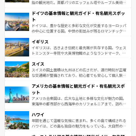
アートに溢れた街角から、地方では古代ローマ遺跡や中世
指の観光地だ。首都パリのエッフェル塔やルーブル美術館
の城塞都市、穏やかなビーチリゾートまで多彩な表情を見
といった象徴的なスポットから、田舎町の古風な美しさま
せる。地方によって風土や気候が異なるスペインはその個
ドイツの基本情報と観光ガイド・有名観光スポッ
で、幅広い魅力が詰まっている。華麗な宮殿、歴史的な大
性で訪れる人を魅了する。 なお、新着のスペイン情報は
コ
聖堂、美しいビーチ、そして豊かな自然が、訪れる者を心
ト
ンテンツ一覧
を参照してほしい。
から魅了する。また、フランスは美食の国としても知ら
ドイツは、豊かな歴史と多彩な文化が交差するヨーロッパ
れ、フランス料理はユネスコ無形文化遺産にも登録されて
の中心に位置する国。中世の街並みが残るロマンチック街
いる。シャンパンの発祥地であるランス、プロヴァンスの
道から、未来を先取りするようなモダンな都市まで多様な
香り高いラベンダー畑など、多彩な楽しみ方が可能だ。さ
イギリス
顔を持つこの国は、どこを歩いても飽きることがない。ベ
らに、パリ以外の地域にも魅力が溢れており、どの街角に
ルリンの文化的活気、バイエルン州のアルプスの絶景、そ
イギリスは、古きよき伝統と最先端が共存する国。ウェス
も豊かな歴史と文化が息づいている。パリ以外の個性あふ
してライン川沿いのワイン畑といった風景は必見。ビール
トミンスター寺院や大英博物館のようなランドマーク、歴
れる地方に足を運ぶとそれぞれで全く異なる文化を体験で
とソーセージを味わいながら地元の人と過ごす楽しい時間
史ある大学都市、美しい丘陵地帯や牧歌的な風景など、エ
きるだろう。 なお、新着のフランス情報は
コンテンツ一覧
スイス
は、お酒好きな人にはぜひ体験してほしい。 なお、新着の
リアごとに異なる魅力がある。また、優雅なアフタヌーン
を参照してほしい。
ドイツ情報は
コンテンツ一覧
を参照してほしい。
ティー、ビール好きにはたまらない英国パブ、サッカー観
スイスの国土面積は九州ほどの広さだが、運行時刻が正確
戦など、本場だからこそできる体験も豊富。イギリスを旅
な交通網が整備されており、初心者でも安心して個人旅行
して楽しみつくそう。 なお、新着のイギリス情報は
コンテ
を楽しめる。日本同様に時刻表どおりの旅が可能だ。中世
アメリカの基本情報と観光ガイド・有名観光スポ
ンツ一覧
を参照してほしい。
の建物がそのまま残る町や、スイスならではのユニークな
博物館もあり、アルプス観光だけでなく町歩きも満喫する
ット
ことができる。国民の所得が高いため物価も高いが、旅行
アメリカ合衆国は、広大な土地と多様な文化が魅力の国。
者向けの交通パス提供のサービスもあり、うまく活用すれ
東海岸の都市部から西海岸のカリフォルニアまで、訪れる
ば市内交通費無料で観光を楽しむこともできる。 なお、新
場所ごとに異なる風景と体験が待っている。ニューヨーク
着のスイス情報は
コンテンツ一覧
を参照してほしい。
ハワイ
のような巨大都市は、観光、ショッピング、エンターテイ
ンメントが詰まった刺激的なスポットだ。一方、アメリカ
年間を通じて温暖な気候に恵まれ、多くの島で構成される
西部には大自然が広がり、グランドキャニオンやイエロー
ハワイは、どの島も独自の魅力をもっている。大自然の神
ストーン国立公園といった絶景が堪能できる。さらに、南
秘を感じたいなら、火山が生み出した壮大な景観を誇るハ