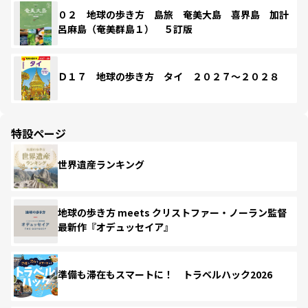
０２ 地球の歩き方 島旅 奄美大島 喜界島 加計
呂麻島（奄美群島１） ５訂版
Ｄ１７ 地球の歩き方 タイ ２０２７～２０２８
特設ページ
世界遺産ランキング
地球の歩き方 meets クリストファー・ノーラン監督
最新作『オデュッセイア』
準備も滞在もスマートに！ トラベルハック2026