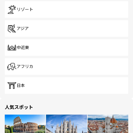
リゾート
アジア
中近東
アフリカ
日本
人気スポット