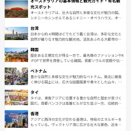
オーストラリアの基本情報と観光ガイド・有名観
部のニューオーリンズでは、音楽と美食が融合した独特の
ワイ島は見逃せない。また、定番の観光地といえばオアフ
文化が魅力。旅行者はアメリカの各地域で異なる魅力を楽
島だが、静かな自然を求めるならマウイ島やカウアイ島が
光スポット
しみながら、その多様性と豊かな歴史を感じることができ
おすすめ。エメラルドグリーンに輝く海をはじめ、豊かな
オーストラリアは、壮大な自然と多様な文化が魅力の国。
るだろう。車でのロードトリップや列車の旅も、アメリカ
文化や歴史が息づいている。「アロハスピリット」と呼ば
シドニーのシンボルであるシドニー・オペラハウス、オー
ならではの贅沢な旅のスタイルだ。 なお、新着のアメリカ
れるおもてなしの心で訪れる人々を迎えてくれるハワイの
ストラリア東海岸北部に広がる大サンゴ礁地帯グレートバ
情報は
コンテンツ一覧
を参照してほしい。
人々、おいしいローカルフードやハワイアンミュージッ
台湾
リアリーフや大陸中央部にそびえるウルル（エアーズロッ
ク、伝統的なフラダンスなど、すべてがハワイの魅力を彩
ク）、タスマニアの美しい原生林やケアンズの熱帯雨林な
日本から約４時間ほどでたどり着く台湾は、多彩な文化と
っている。訪れるたびに新しい発見と感動が待っているハ
ど、見どころがたくさん。また、カフェやワイン、オージ
自然が織りなす魅力的な観光地。活気あふれる大都市の台
ワイを、存分に味わってほしい。 なお、新着のハワイ情報
ービーフなどの食文化も豊かで、美味しいものであふれて
北やノスタルジックな町並みが人気な九份（ジォウフェ
は
コンテンツ一覧
を参照してほしい。
韓国
いる。アクティビティも充実しており、サーフィンやダイ
ン）、静ひつな山岳地帯である台湾東部など、都市の喧騒
ビング、ハイキングなど、アウトドア好きにはたまらな
と山間の静けさが共存しており、訪れる人に新しい発見と
歴史ある王朝文化が残る一方で、最先端のファッションやK
い。オーストラリアの多彩な魅力を存分に味わいつくそ
驚きをもたらしてくれる。また、奥深い台湾の食文化も魅
-POPで世界を席巻している韓国。首都ソウルの宮殿や伝統
う。 なお、新着のオーストラリア情報は
コンテンツ一覧
を
力で、夜市などの屋台グルメから高級料理、ヘルシーで美
家屋が並ぶエリアでは韓国の歴史と文化に浸ることがで
参照してほしい。
ベトナム
容にもいいと評判のスイーツなど、バラエティ豊かな料理
き、地方に足を延ばせば四季折々の自然美を楽しむことが
が味わえる。 なお、新着の台湾情報は
コンテンツ一覧
を参
できる。そして、キムチや焼肉、絶品のストリートフード
豊かな自然と多様な文化が魅力的なベトナム。南北に細長
照してほしい。
まで、さまざまな韓国料理が待っている。夜には、韓国な
く伸びる国土には、広大な田園風景や青々とした山々、世
らではのナイトライフも堪能できる。あたたかいホスピタ
界遺産に登録された壮大な自然景観が点在し、都市部では
タイ
リティに包まれながら、韓国の多彩な魅力を心ゆくまで味
急速な発展と共に伝統が息づく。ハノイの古い町並みやホ
わってみてほしい。 なお、新着の韓国情報は
コンテンツ一
ーチミン市のフランス統治時代の建物も、独特の雰囲気を
タイは、東南アジアに位置する豊かな自然と歴史が息づく
覧
を参照してほしい。
醸し出している。また、バラエティの豊かさとおいしさで
国だ。首都バンコクは高層ビルが立ち並ぶ一方、伝統的な
世界中の食通を魅了してやまないベトナム料理も魅力のひ
寺院や市場がいたるところに点在し、古きよき文化と現代
香港
とつ。フォーやバインミー、ベトナムコーヒーなどは、ぜ
の活気が交差している。北部ではチェンマイなどの山岳地
ひ現地で味わいたい。どの地域を訪れてもあたたかい人々
帯で自然と触れ合い、南部ではプーケットやクラビの美し
アジアと西洋の文化が交わる香港は、特有のエネルギーを
が旅行者を迎えてくれるので、きっと忘れられない旅にな
いビーチでリゾート気分を楽しむことができる。タイ料理
もっている。ヴィクトリア湾に広がる壮大な景色、近未来
るはずだ。 なお、新着のベトナム情報は
コンテンツ一覧
を
は世界的に有名で、屋台から高級レストランまで味覚を刺
的なアートスポット、そして歴史と現代が融合した町並