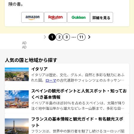
険の書。
詳細を見る
…
1
2
3
11
AD
AD
人気の国と地域から探す
イタリア
イタリアは歴史、文化、グルメ、自然と多彩な魅力にあふ
れた国。
ローマ
の古代遺跡やフィレンツェのルネッサンス
美術、ヴェネツィアの運河など、歴史あるスポットはもち
スペインの観光ポイントと人気スポット・知ってお
ろん、トスカーナの美しい田園風景やアマルフィ海岸の絶
景など、自然景観も見逃せない。観光の合間には、本場の
くべき基本情報
ピザやパスタなど、絶品のイタリア料理を堪能することも
イベリア半島のほぼ80％を占めるスペインは、太陽が降り
できる。朝目覚めてから夜眠るまで、すべての瞬間を楽し
注ぐ地中海沿岸から雄大なピレネー山脈まで、多彩な自然
ませてくれるイタリアで、忘れられない旅をしてみよう！
と文化が詰まったヨーロッパ屈指の旅行先だ。多様な地域
なお、新着のイタリア情報は
コンテンツ一覧
を参照してほ
フランスの基本情報と観光ガイド・有名観光スポ
文化が根付くこの国では、情熱的なフラメンコ、熱気あふ
しい。
れる闘牛、そして美味しいタパスが生活の一部となってい
ット
る。首都マドリードの洗練された雰囲気や、バルセロナの
フランスは、世界中の旅行者を魅了し続けるヨーロッパ屈