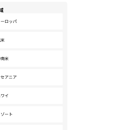
域
ヨーロッパ
北米
中南米
オセアニア
ハワイ
リゾート