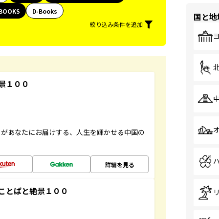
BOOKS
D-Books
国と地
絞り込み条件を追加
景１００
」があなたにお届けする、人生を輝かせる中国の
詳細を見る
ことばと絶景１００