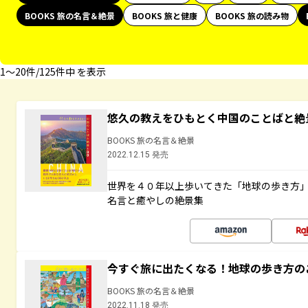
BOOKS 旅の名言＆絶景
BOOKS 旅と健康
BOOKS 旅の読み物
1〜20件/125件中 を表示
悠久の教えをひもとく中国のことばと絶
BOOKS 旅の名言＆絶景
2022.12.15 発売
世界を４０年以上歩いてきた「地球の歩き方
名言と癒やしの絶景集
今すぐ旅に出たくなる！地球の歩き方の
BOOKS 旅の名言＆絶景
2022.11.18 発売