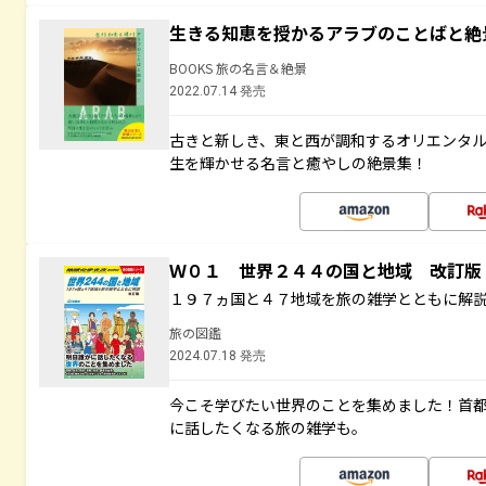
生きる知恵を授かるアラブのことばと絶
BOOKS 旅の名言＆絶景
2022.07.14 発売
古きと新しき、東と西が調和するオリエンタ
生を輝かせる名言と癒やしの絶景集！
Ｗ０１ 世界２４４の国と地域 改訂版
１９７ヵ国と４７地域を旅の雑学とともに解
旅の図鑑
2024.07.18 発売
今こそ学びたい世界のことを集めました！首
に話したくなる旅の雑学も。