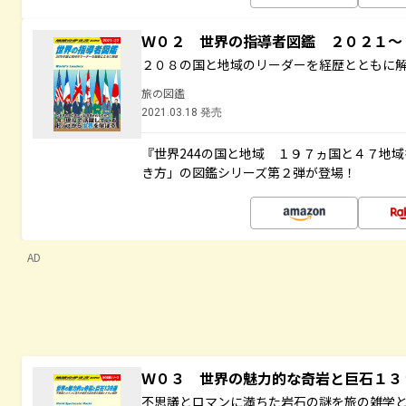
Ｗ０２ 世界の指導者図鑑 ２０２１
２０８の国と地域のリーダーを経歴とともに
旅の図鑑
2021.03.18 発売
『世界244の国と地域 １９７ヵ国と４７地
き方」の図鑑シリーズ第２弾が登場！
AD
Ｗ０３ 世界の魅力的な奇岩と巨石１
不思議とロマンに満ちた岩石の謎を旅の雑学