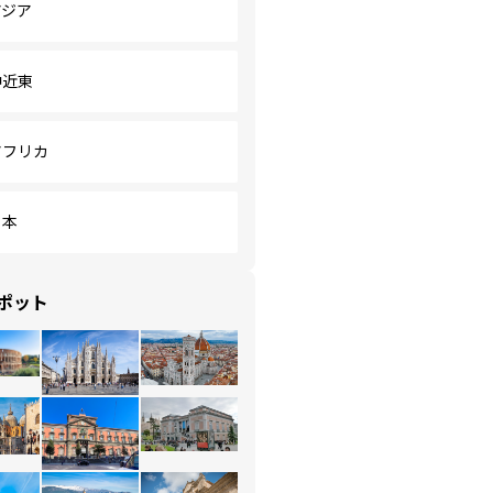
アジア
中近東
アフリカ
日本
ポット