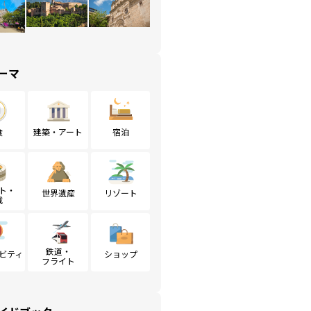
ーマ
食
建築・アート
宿泊
ト・
世界遺産
リゾート
戦
鉄道・
ビティ
ショップ
フライト