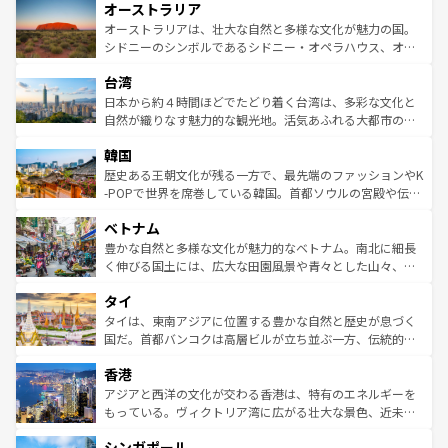
オーストラリア
部のニューオーリンズでは、音楽と美食が融合した独特の
ワイ島は見逃せない。また、定番の観光地といえばオアフ
文化が魅力。旅行者はアメリカの各地域で異なる魅力を楽
島だが、静かな自然を求めるならマウイ島やカウアイ島が
オーストラリアは、壮大な自然と多様な文化が魅力の国。
しみながら、その多様性と豊かな歴史を感じることができ
おすすめ。エメラルドグリーンに輝く海をはじめ、豊かな
シドニーのシンボルであるシドニー・オペラハウス、オー
るだろう。車でのロードトリップや列車の旅も、アメリカ
文化や歴史が息づいている。「アロハスピリット」と呼ば
ストラリア東海岸北部に広がる大サンゴ礁地帯グレートバ
ならではの贅沢な旅のスタイルだ。 なお、新着のアメリカ
台湾
れるおもてなしの心で訪れる人々を迎えてくれるハワイの
リアリーフや大陸中央部にそびえるウルル（エアーズロッ
情報は
コンテンツ一覧
を参照してほしい。
人々、おいしいローカルフードやハワイアンミュージッ
ク）、タスマニアの美しい原生林やケアンズの熱帯雨林な
日本から約４時間ほどでたどり着く台湾は、多彩な文化と
ク、伝統的なフラダンスなど、すべてがハワイの魅力を彩
ど、見どころがたくさん。また、カフェやワイン、オージ
自然が織りなす魅力的な観光地。活気あふれる大都市の台
っている。訪れるたびに新しい発見と感動が待っているハ
ービーフなどの食文化も豊かで、美味しいものであふれて
北やノスタルジックな町並みが人気な九份（ジォウフェ
ワイを、存分に味わってほしい。 なお、新着のハワイ情報
韓国
いる。アクティビティも充実しており、サーフィンやダイ
ン）、静ひつな山岳地帯である台湾東部など、都市の喧騒
は
コンテンツ一覧
を参照してほしい。
ビング、ハイキングなど、アウトドア好きにはたまらな
と山間の静けさが共存しており、訪れる人に新しい発見と
歴史ある王朝文化が残る一方で、最先端のファッションやK
い。オーストラリアの多彩な魅力を存分に味わいつくそ
驚きをもたらしてくれる。また、奥深い台湾の食文化も魅
-POPで世界を席巻している韓国。首都ソウルの宮殿や伝統
う。 なお、新着のオーストラリア情報は
コンテンツ一覧
を
力で、夜市などの屋台グルメから高級料理、ヘルシーで美
家屋が並ぶエリアでは韓国の歴史と文化に浸ることがで
参照してほしい。
ベトナム
容にもいいと評判のスイーツなど、バラエティ豊かな料理
き、地方に足を延ばせば四季折々の自然美を楽しむことが
が味わえる。 なお、新着の台湾情報は
コンテンツ一覧
を参
できる。そして、キムチや焼肉、絶品のストリートフード
豊かな自然と多様な文化が魅力的なベトナム。南北に細長
照してほしい。
まで、さまざまな韓国料理が待っている。夜には、韓国な
く伸びる国土には、広大な田園風景や青々とした山々、世
らではのナイトライフも堪能できる。あたたかいホスピタ
界遺産に登録された壮大な自然景観が点在し、都市部では
タイ
リティに包まれながら、韓国の多彩な魅力を心ゆくまで味
急速な発展と共に伝統が息づく。ハノイの古い町並みやホ
わってみてほしい。 なお、新着の韓国情報は
コンテンツ一
ーチミン市のフランス統治時代の建物も、独特の雰囲気を
タイは、東南アジアに位置する豊かな自然と歴史が息づく
覧
を参照してほしい。
醸し出している。また、バラエティの豊かさとおいしさで
国だ。首都バンコクは高層ビルが立ち並ぶ一方、伝統的な
世界中の食通を魅了してやまないベトナム料理も魅力のひ
寺院や市場がいたるところに点在し、古きよき文化と現代
香港
とつ。フォーやバインミー、ベトナムコーヒーなどは、ぜ
の活気が交差している。北部ではチェンマイなどの山岳地
ひ現地で味わいたい。どの地域を訪れてもあたたかい人々
帯で自然と触れ合い、南部ではプーケットやクラビの美し
アジアと西洋の文化が交わる香港は、特有のエネルギーを
が旅行者を迎えてくれるので、きっと忘れられない旅にな
いビーチでリゾート気分を楽しむことができる。タイ料理
もっている。ヴィクトリア湾に広がる壮大な景色、近未来
るはずだ。 なお、新着のベトナム情報は
コンテンツ一覧
を
は世界的に有名で、屋台から高級レストランまで味覚を刺
的なアートスポット、そして歴史と現代が融合した町並
参照してほしい。
シンガポール
激する。気候は一年中温暖で、どの季節にも異なる楽しみ
み、どこを訪れても感動するはず。観光スポットが密集し