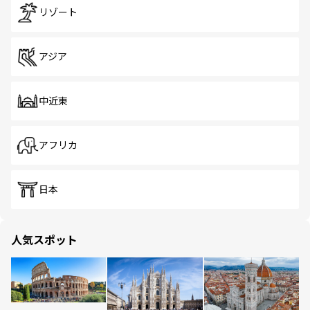
リゾート
アジア
中近東
アフリカ
日本
人気スポット