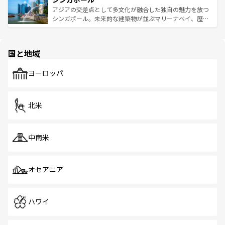
が待っている。親しみやすいタイの人々、仏教を中心とし
ており、効率よく見どころを回れるのも魅力。息をのむよ
アジアの交差点として多文化が融合した独自の魅力を放つ
た文化、そして多様な観光資源が、訪れる旅人を魅了し続
うな絶景から文化的な体験まで、香港を存分に楽しみ尽く
シンガポール。未来的な建築物が並ぶマリーナベイ、歴史
ける。 なお、新着のタイ情報は
コンテンツ一覧
を参照して
そう。 なお、新着の香港情報は
コンテンツ一覧
を参照して
と伝統を感じられるエスニックタウン、多数の緑豊かな公
ほしい。
ほしい。
園や自然保護区など、自然が調和した近代的な景観と文化
の多様性あふれるカラフルな町は、どこを歩いても新しい
国と地域
発見がある。さらに、治安のよさや充実した公共交通機関
も、旅行者にとっては魅力的なポイント。グルメも豊富
で、ホーカーズは地元の風情を楽しめる外せないスポット
ヨーロッパ
だ。訪れる人を飽きさせないシンガポールで、多様な魅力
を体感しよう。 なお、新着のシンガポール情報は
コンテン
ツ一覧
を参照してほしい。
北米
中南米
オセアニア
ハワイ