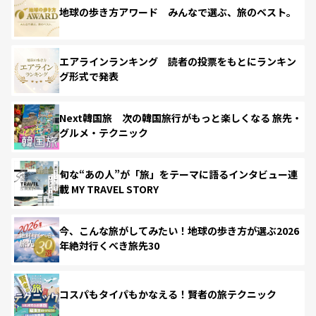
地球の歩き方アワード みんなで選ぶ、旅のベスト。
エアラインランキング 読者の投票をもとにランキン
グ形式で発表
Next韓国旅 次の韓国旅行がもっと楽しくなる 旅先・
グルメ・テクニック
旬な“あの人”が「旅」をテーマに語るインタビュー連
載 MY TRAVEL STORY
今、こんな旅がしてみたい！地球の歩き方が選ぶ2026
年絶対行くべき旅先30
コスパもタイパもかなえる！賢者の旅テクニック