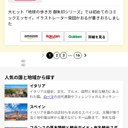
大ヒット「地球の歩き方 御朱印シリーズ」では初めてのコミ
ックエッセイ。イラストレーター柴田かおるが書きおろしまし
た
詳細を見る
…
1
2
3
16
AD
AD
人気の国と地域から探す
イタリア
イタリアは歴史、文化、グルメ、自然と多彩な魅力にあふ
れた国。
ローマ
の古代遺跡やフィレンツェのルネッサンス
美術、ヴェネツィアの運河など、歴史あるスポットはもち
スペイン
ろん、トスカーナの美しい田園風景やアマルフィ海岸の絶
景など、自然景観も見逃せない。観光の合間には、本場の
イベリア半島のほぼ80％を占めるスペインは、太陽が降り
ピザやパスタなど、絶品のイタリア料理を堪能することも
注ぐ地中海沿岸から雄大なピレネー山脈まで、多彩な自然
できる。朝目覚めてから夜眠るまで、すべての瞬間を楽し
と文化が詰まったヨーロッパ屈指の旅行先だ。多様な地域
フランスの基本情報と観光ガイド・有名観光スポ
ませてくれるイタリアで、忘れられない旅をしてみよう！
文化が根付くこの国では、情熱的なフラメンコ、熱気あふ