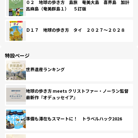
０２ 地球の歩き方 島旅 奄美大島 喜界島 加計
呂麻島（奄美群島１） ５訂版
Ｄ１７ 地球の歩き方 タイ ２０２７～２０２８
特設ページ
世界遺産ランキング
地球の歩き方 meets クリストファー・ノーラン監督
最新作『オデュッセイア』
準備も滞在もスマートに！ トラベルハック2026