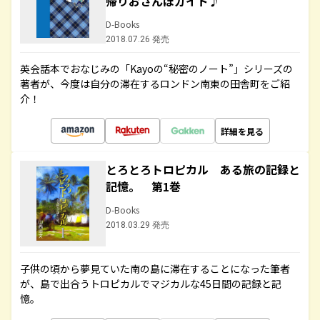
帰りおさんぽガイド♪
D-Books
2018.07.26 発売
英会話本でおなじみの「Kayoの“秘密のノート”」シリーズの
著者が、今度は自分の滞在するロンドン南東の田舎町をご紹
介！
詳細を見る
とろとろトロピカル ある旅の記録と
記憶。 第1巻
D-Books
2018.03.29 発売
子供の頃から夢見ていた南の島に滞在することになった筆者
が、島で出合うトロピカルでマジカルな45日間の記録と記
憶。