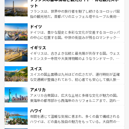
なお、新着のイタリア情報は
コンテンツ一覧
を参照してほ
れる闘牛、そして美味しいタパスが生活の一部となってい
ット
しい。
る。首都マドリードの洗練された雰囲気や、バルセロナの
フランスは、世界中の旅行者を魅了し続けるヨーロッパ屈
アートに溢れた街角から、地方では古代ローマ遺跡や中世
指の観光地だ。首都パリのエッフェル塔やルーブル美術館
の城塞都市、穏やかなビーチリゾートまで多彩な表情を見
といった象徴的なスポットから、田舎町の古風な美しさま
せる。地方によって風土や気候が異なるスペインはその個
ドイツ
で、幅広い魅力が詰まっている。華麗な宮殿、歴史的な大
性で訪れる人を魅了する。 なお、新着のスペイン情報は
コ
聖堂、美しいビーチ、そして豊かな自然が、訪れる者を心
ドイツは、豊かな歴史と多彩な文化が交差するヨーロッパ
ンテンツ一覧
を参照してほしい。
から魅了する。また、フランスは美食の国としても知ら
の中心に位置する国。中世の街並みが残るロマンチック街
れ、フランス料理はユネスコ無形文化遺産にも登録されて
道から、未来を先取りするようなモダンな都市まで多様な
イギリス
いる。シャンパンの発祥地であるランス、プロヴァンスの
顔を持つこの国は、どこを歩いても飽きることがない。ベ
香り高いラベンダー畑など、多彩な楽しみ方が可能だ。さ
ルリンの文化的活気、バイエルン州のアルプスの絶景、そ
イギリスは、古きよき伝統と最先端が共存する国。ウェス
らに、パリ以外の地域にも魅力が溢れており、どの街角に
してライン川沿いのワイン畑といった風景は必見。ビール
トミンスター寺院や大英博物館のようなランドマーク、歴
も豊かな歴史と文化が息づいている。パリ以外の個性あふ
とソーセージを味わいながら地元の人と過ごす楽しい時間
史ある大学都市、美しい丘陵地帯や牧歌的な風景など、エ
れる地方に足を運ぶとそれぞれで全く異なる文化を体験で
スイス
は、お酒好きな人にはぜひ体験してほしい。 なお、新着の
リアごとに異なる魅力がある。また、優雅なアフタヌーン
きるだろう。 なお、新着のフランス情報は
コンテンツ一覧
ドイツ情報は
コンテンツ一覧
を参照してほしい。
ティー、ビール好きにはたまらない英国パブ、サッカー観
スイスの国土面積は九州ほどの広さだが、運行時刻が正確
を参照してほしい。
戦など、本場だからこそできる体験も豊富。イギリスを旅
な交通網が整備されており、初心者でも安心して個人旅行
して楽しみつくそう。 なお、新着のイギリス情報は
コンテ
を楽しめる。日本同様に時刻表どおりの旅が可能だ。中世
アメリカ
ンツ一覧
を参照してほしい。
の建物がそのまま残る町や、スイスならではのユニークな
博物館もあり、アルプス観光だけでなく町歩きも満喫する
アメリカ合衆国は、広大な土地と多様な文化が魅力の国。
ことができる。国民の所得が高いため物価も高いが、旅行
東海岸の都市部から西海岸のカリフォルニアまで、訪れる
者向けの交通パス提供のサービスもあり、うまく活用すれ
場所ごとに異なる風景と体験が待っている。ニューヨーク
ハワイ
ば市内交通費無料で観光を楽しむこともできる。 なお、新
のような巨大都市は、観光、ショッピング、エンターテイ
着のスイス情報は
コンテンツ一覧
を参照してほしい。
ンメントが詰まった刺激的なスポットだ。一方、アメリカ
年間を通じて温暖な気候に恵まれ、多くの島で構成される
西部には大自然が広がり、グランドキャニオンやイエロー
ハワイは、どの島も独自の魅力をもっている。大自然の神
ストーン国立公園といった絶景が堪能できる。さらに、南
秘を感じたいなら、火山が生み出した壮大な景観を誇るハ