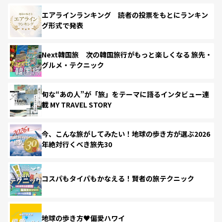
エアラインランキング 読者の投票をもとにランキン
グ形式で発表
Next韓国旅 次の韓国旅行がもっと楽しくなる 旅先・
グルメ・テクニック
旬な“あの人”が「旅」をテーマに語るインタビュー連
載 MY TRAVEL STORY
今、こんな旅がしてみたい！地球の歩き方が選ぶ2026
年絶対行くべき旅先30
コスパもタイパもかなえる！賢者の旅テクニック
地球の歩き方♥偏愛ハワイ