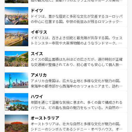
アートに溢れた街角から、地方では古代ローマ遺跡や中世
といった象徴的なスポットから、田舎町の古風な美しさま
ドイツ
の城塞都市、穏やかなビーチリゾートまで多彩な表情を見
で、幅広い魅力が詰まっている。華麗な宮殿、歴史的な大
せる。地方によって風土や気候が異なるスペインはその個
聖堂、美しいビーチ、そして豊かな自然が、訪れる者を心
ドイツは、豊かな歴史と多彩な文化が交差するヨーロッパ
性で訪れる人を魅了する。 なお、新着のスペイン情報は
コ
から魅了する。また、フランスは美食の国としても知ら
の中心に位置する国。中世の街並みが残るロマンチック街
ンテンツ一覧
を参照してほしい。
れ、フランス料理はユネスコ無形文化遺産にも登録されて
道から、未来を先取りするようなモダンな都市まで多様な
イギリス
いる。シャンパンの発祥地であるランス、プロヴァンスの
顔を持つこの国は、どこを歩いても飽きることがない。ベ
香り高いラベンダー畑など、多彩な楽しみ方が可能だ。さ
ルリンの文化的活気、バイエルン州のアルプスの絶景、そ
イギリスは、古きよき伝統と最先端が共存する国。ウェス
らに、パリ以外の地域にも魅力が溢れており、どの街角に
してライン川沿いのワイン畑といった風景は必見。ビール
トミンスター寺院や大英博物館のようなランドマーク、歴
も豊かな歴史と文化が息づいている。パリ以外の個性あふ
とソーセージを味わいながら地元の人と過ごす楽しい時間
史ある大学都市、美しい丘陵地帯や牧歌的な風景など、エ
れる地方に足を運ぶとそれぞれで全く異なる文化を体験で
スイス
は、お酒好きな人にはぜひ体験してほしい。 なお、新着の
リアごとに異なる魅力がある。また、優雅なアフタヌーン
きるだろう。 なお、新着のフランス情報は
コンテンツ一覧
ドイツ情報は
コンテンツ一覧
を参照してほしい。
ティー、ビール好きにはたまらない英国パブ、サッカー観
スイスの国土面積は九州ほどの広さだが、運行時刻が正確
を参照してほしい。
戦など、本場だからこそできる体験も豊富。イギリスを旅
な交通網が整備されており、初心者でも安心して個人旅行
して楽しみつくそう。 なお、新着のイギリス情報は
コンテ
を楽しめる。日本同様に時刻表どおりの旅が可能だ。中世
アメリカ
ンツ一覧
を参照してほしい。
の建物がそのまま残る町や、スイスならではのユニークな
博物館もあり、アルプス観光だけでなく町歩きも満喫する
アメリカ合衆国は、広大な土地と多様な文化が魅力の国。
ことができる。国民の所得が高いため物価も高いが、旅行
東海岸の都市部から西海岸のカリフォルニアまで、訪れる
者向けの交通パス提供のサービスもあり、うまく活用すれ
場所ごとに異なる風景と体験が待っている。ニューヨーク
ハワイ
ば市内交通費無料で観光を楽しむこともできる。 なお、新
のような巨大都市は、観光、ショッピング、エンターテイ
着のスイス情報は
コンテンツ一覧
を参照してほしい。
ンメントが詰まった刺激的なスポットだ。一方、アメリカ
年間を通じて温暖な気候に恵まれ、多くの島で構成される
西部には大自然が広がり、グランドキャニオンやイエロー
ハワイは、どの島も独自の魅力をもっている。大自然の神
ストーン国立公園といった絶景が堪能できる。さらに、南
秘を感じたいなら、火山が生み出した壮大な景観を誇るハ
オーストラリア
部のニューオーリンズでは、音楽と美食が融合した独特の
ワイ島は見逃せない。また、定番の観光地といえばオアフ
文化が魅力。旅行者はアメリカの各地域で異なる魅力を楽
島だが、静かな自然を求めるならマウイ島やカウアイ島が
オーストラリアは、壮大な自然と多様な文化が魅力の国。
しみながら、その多様性と豊かな歴史を感じることができ
おすすめ。エメラルドグリーンに輝く海をはじめ、豊かな
シドニーのシンボルであるシドニー・オペラハウス、オー