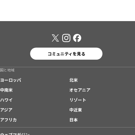
コミュニティを見る
国と地域
ヨーロッパ
北米
中南米
オセアニア
ハワイ
リゾート
アジア
中近東
アフリカ
日本
ウェブマガジン