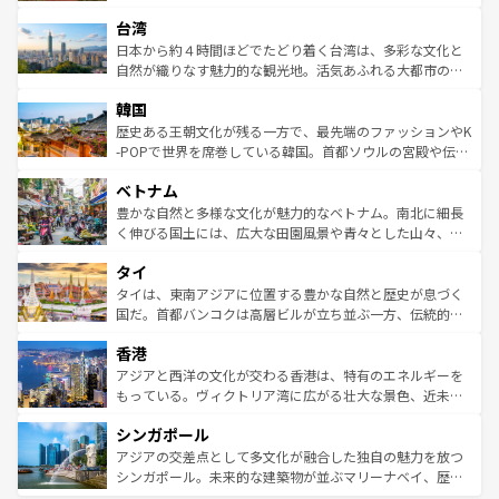
るだろう。車でのロードトリップや列車の旅も、アメリカ
文化や歴史が息づいている。「アロハスピリット」と呼ば
ストラリア東海岸北部に広がる大サンゴ礁地帯グレートバ
ならではの贅沢な旅のスタイルだ。 なお、新着のアメリカ
台湾
れるおもてなしの心で訪れる人々を迎えてくれるハワイの
リアリーフや大陸中央部にそびえるウルル（エアーズロッ
情報は
コンテンツ一覧
を参照してほしい。
人々、おいしいローカルフードやハワイアンミュージッ
ク）、タスマニアの美しい原生林やケアンズの熱帯雨林な
日本から約４時間ほどでたどり着く台湾は、多彩な文化と
ク、伝統的なフラダンスなど、すべてがハワイの魅力を彩
ど、見どころがたくさん。また、カフェやワイン、オージ
自然が織りなす魅力的な観光地。活気あふれる大都市の台
っている。訪れるたびに新しい発見と感動が待っているハ
ービーフなどの食文化も豊かで、美味しいものであふれて
北やノスタルジックな町並みが人気な九份（ジォウフェ
ワイを、存分に味わってほしい。 なお、新着のハワイ情報
韓国
いる。アクティビティも充実しており、サーフィンやダイ
ン）、静ひつな山岳地帯である台湾東部など、都市の喧騒
は
コンテンツ一覧
を参照してほしい。
ビング、ハイキングなど、アウトドア好きにはたまらな
と山間の静けさが共存しており、訪れる人に新しい発見と
歴史ある王朝文化が残る一方で、最先端のファッションやK
い。オーストラリアの多彩な魅力を存分に味わいつくそ
驚きをもたらしてくれる。また、奥深い台湾の食文化も魅
-POPで世界を席巻している韓国。首都ソウルの宮殿や伝統
う。 なお、新着のオーストラリア情報は
コンテンツ一覧
を
力で、夜市などの屋台グルメから高級料理、ヘルシーで美
家屋が並ぶエリアでは韓国の歴史と文化に浸ることがで
参照してほしい。
ベトナム
容にもいいと評判のスイーツなど、バラエティ豊かな料理
き、地方に足を延ばせば四季折々の自然美を楽しむことが
が味わえる。 なお、新着の台湾情報は
コンテンツ一覧
を参
できる。そして、キムチや焼肉、絶品のストリートフード
豊かな自然と多様な文化が魅力的なベトナム。南北に細長
照してほしい。
まで、さまざまな韓国料理が待っている。夜には、韓国な
く伸びる国土には、広大な田園風景や青々とした山々、世
らではのナイトライフも堪能できる。あたたかいホスピタ
界遺産に登録された壮大な自然景観が点在し、都市部では
タイ
リティに包まれながら、韓国の多彩な魅力を心ゆくまで味
急速な発展と共に伝統が息づく。ハノイの古い町並みやホ
わってみてほしい。 なお、新着の韓国情報は
コンテンツ一
ーチミン市のフランス統治時代の建物も、独特の雰囲気を
タイは、東南アジアに位置する豊かな自然と歴史が息づく
覧
を参照してほしい。
醸し出している。また、バラエティの豊かさとおいしさで
国だ。首都バンコクは高層ビルが立ち並ぶ一方、伝統的な
世界中の食通を魅了してやまないベトナム料理も魅力のひ
寺院や市場がいたるところに点在し、古きよき文化と現代
香港
とつ。フォーやバインミー、ベトナムコーヒーなどは、ぜ
の活気が交差している。北部ではチェンマイなどの山岳地
ひ現地で味わいたい。どの地域を訪れてもあたたかい人々
帯で自然と触れ合い、南部ではプーケットやクラビの美し
アジアと西洋の文化が交わる香港は、特有のエネルギーを
が旅行者を迎えてくれるので、きっと忘れられない旅にな
いビーチでリゾート気分を楽しむことができる。タイ料理
もっている。ヴィクトリア湾に広がる壮大な景色、近未来
るはずだ。 なお、新着のベトナム情報は
コンテンツ一覧
を
は世界的に有名で、屋台から高級レストランまで味覚を刺
的なアートスポット、そして歴史と現代が融合した町並
参照してほしい。
シンガポール
激する。気候は一年中温暖で、どの季節にも異なる楽しみ
み、どこを訪れても感動するはず。観光スポットが密集し
が待っている。親しみやすいタイの人々、仏教を中心とし
ており、効率よく見どころを回れるのも魅力。息をのむよ
アジアの交差点として多文化が融合した独自の魅力を放つ
た文化、そして多様な観光資源が、訪れる旅人を魅了し続
うな絶景から文化的な体験まで、香港を存分に楽しみ尽く
シンガポール。未来的な建築物が並ぶマリーナベイ、歴史
ける。 なお、新着のタイ情報は
コンテンツ一覧
を参照して
そう。 なお、新着の香港情報は
コンテンツ一覧
を参照して
と伝統を感じられるエスニックタウン、多数の緑豊かな公