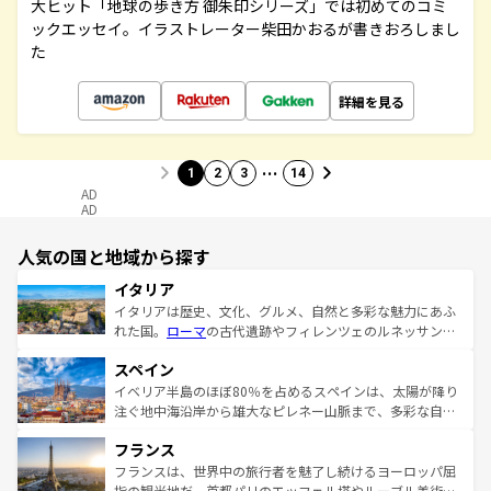
大ヒット「地球の歩き方 御朱印シリーズ」では初めてのコミ
ックエッセイ。イラストレーター柴田かおるが書きおろしまし
た
詳細を見る
…
1
2
3
14
AD
AD
人気の国と地域から探す
イタリア
イタリアは歴史、文化、グルメ、自然と多彩な魅力にあふ
れた国。
ローマ
の古代遺跡やフィレンツェのルネッサンス
美術、ヴェネツィアの運河など、歴史あるスポットはもち
スペイン
ろん、トスカーナの美しい田園風景やアマルフィ海岸の絶
景など、自然景観も見逃せない。観光の合間には、本場の
イベリア半島のほぼ80％を占めるスペインは、太陽が降り
ピザやパスタなど、絶品のイタリア料理を堪能することも
注ぐ地中海沿岸から雄大なピレネー山脈まで、多彩な自然
できる。朝目覚めてから夜眠るまで、すべての瞬間を楽し
と文化が詰まったヨーロッパ屈指の旅行先だ。多様な地域
フランス
ませてくれるイタリアで、忘れられない旅をしてみよう！
文化が根付くこの国では、情熱的なフラメンコ、熱気あふ
なお、新着のイタリア情報は
コンテンツ一覧
を参照してほ
れる闘牛、そして美味しいタパスが生活の一部となってい
フランスは、世界中の旅行者を魅了し続けるヨーロッパ屈
しい。
る。首都マドリードの洗練された雰囲気や、バルセロナの
指の観光地だ。首都パリのエッフェル塔やルーブル美術館