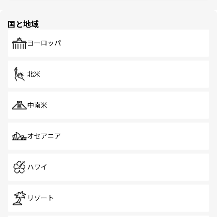
ほしい。
ほしい。
園や自然保護区など、自然が調和した近代的な景観と文化
の多様性あふれるカラフルな町は、どこを歩いても新しい
国と地域
発見がある。さらに、治安のよさや充実した公共交通機関
も、旅行者にとっては魅力的なポイント。グルメも豊富
で、ホーカーズは地元の風情を楽しめる外せないスポット
ヨーロッパ
だ。訪れる人を飽きさせないシンガポールで、多様な魅力
を体感しよう。 なお、新着のシンガポール情報は
コンテン
ツ一覧
を参照してほしい。
北米
中南米
オセアニア
ハワイ
リゾート