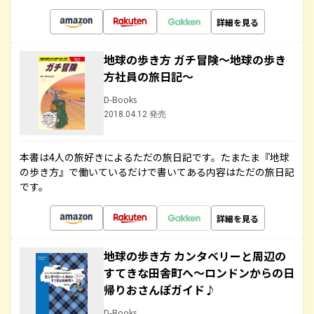
詳細を見る
地球の歩き方 ガチ冒険～地球の歩き
方社員の旅日記～
D-Books
2018.04.12 発売
本書は4人の旅好きによるただの旅日記です。たまたま『地球
の歩き方』で働いているだけで書いてある内容はただの旅日記
です。
詳細を見る
地球の歩き方 カンタベリーと周辺の
すてきな田舎町へ～ロンドンからの日
帰りおさんぽガイド♪
D-Books