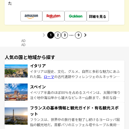
た
詳細を見る
…
1
2
3
9
AD
AD
人気の国と地域から探す
イタリア
イタリアは歴史、文化、グルメ、自然と多彩な魅力にあふ
れた国。
ローマ
の古代遺跡やフィレンツェのルネッサンス
美術、ヴェネツィアの運河など、歴史あるスポットはもち
スペイン
ろん、トスカーナの美しい田園風景やアマルフィ海岸の絶
景など、自然景観も見逃せない。観光の合間には、本場の
イベリア半島のほぼ80％を占めるスペインは、太陽が降り
ピザやパスタなど、絶品のイタリア料理を堪能することも
注ぐ地中海沿岸から雄大なピレネー山脈まで、多彩な自然
できる。朝目覚めてから夜眠るまで、すべての瞬間を楽し
と文化が詰まったヨーロッパ屈指の旅行先だ。多様な地域
フランスの基本情報と観光ガイド・有名観光スポ
ませてくれるイタリアで、忘れられない旅をしてみよう！
文化が根付くこの国では、情熱的なフラメンコ、熱気あふ
なお、新着のイタリア情報は
コンテンツ一覧
を参照してほ
れる闘牛、そして美味しいタパスが生活の一部となってい
ット
しい。
る。首都マドリードの洗練された雰囲気や、バルセロナの
フランスは、世界中の旅行者を魅了し続けるヨーロッパ屈
アートに溢れた街角から、地方では古代ローマ遺跡や中世
指の観光地だ。首都パリのエッフェル塔やルーブル美術館
の城塞都市、穏やかなビーチリゾートまで多彩な表情を見