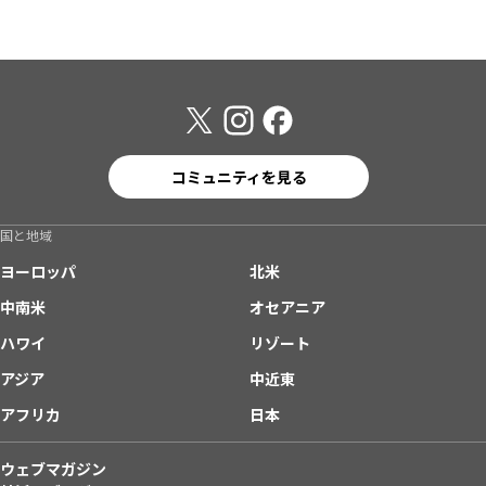
コミュニティを見る
国と地域
ヨーロッパ
北米
中南米
オセアニア
ハワイ
リゾート
アジア
中近東
アフリカ
日本
ウェブマガジン