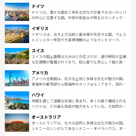
といった象徴的なスポットから、田舎町の古風な美しさま
せる。地方によって風土や気候が異なるスペインはその個
ドイツ
で、幅広い魅力が詰まっている。華麗な宮殿、歴史的な大
性で訪れる人を魅了する。 なお、新着のスペイン情報は
コ
聖堂、美しいビーチ、そして豊かな自然が、訪れる者を心
ドイツは、豊かな歴史と多彩な文化が交差するヨーロッパ
ンテンツ一覧
を参照してほしい。
から魅了する。また、フランスは美食の国としても知ら
の中心に位置する国。中世の街並みが残るロマンチック街
れ、フランス料理はユネスコ無形文化遺産にも登録されて
道から、未来を先取りするようなモダンな都市まで多様な
イギリス
いる。シャンパンの発祥地であるランス、プロヴァンスの
顔を持つこの国は、どこを歩いても飽きることがない。ベ
香り高いラベンダー畑など、多彩な楽しみ方が可能だ。さ
ルリンの文化的活気、バイエルン州のアルプスの絶景、そ
イギリスは、古きよき伝統と最先端が共存する国。ウェス
らに、パリ以外の地域にも魅力が溢れており、どの街角に
してライン川沿いのワイン畑といった風景は必見。ビール
トミンスター寺院や大英博物館のようなランドマーク、歴
も豊かな歴史と文化が息づいている。パリ以外の個性あふ
とソーセージを味わいながら地元の人と過ごす楽しい時間
史ある大学都市、美しい丘陵地帯や牧歌的な風景など、エ
れる地方に足を運ぶとそれぞれで全く異なる文化を体験で
スイス
は、お酒好きな人にはぜひ体験してほしい。 なお、新着の
リアごとに異なる魅力がある。また、優雅なアフタヌーン
きるだろう。 なお、新着のフランス情報は
コンテンツ一覧
ドイツ情報は
コンテンツ一覧
を参照してほしい。
ティー、ビール好きにはたまらない英国パブ、サッカー観
スイスの国土面積は九州ほどの広さだが、運行時刻が正確
を参照してほしい。
戦など、本場だからこそできる体験も豊富。イギリスを旅
な交通網が整備されており、初心者でも安心して個人旅行
して楽しみつくそう。 なお、新着のイギリス情報は
コンテ
を楽しめる。日本同様に時刻表どおりの旅が可能だ。中世
アメリカ
ンツ一覧
を参照してほしい。
の建物がそのまま残る町や、スイスならではのユニークな
博物館もあり、アルプス観光だけでなく町歩きも満喫する
アメリカ合衆国は、広大な土地と多様な文化が魅力の国。
ことができる。国民の所得が高いため物価も高いが、旅行
東海岸の都市部から西海岸のカリフォルニアまで、訪れる
者向けの交通パス提供のサービスもあり、うまく活用すれ
場所ごとに異なる風景と体験が待っている。ニューヨーク
ハワイ
ば市内交通費無料で観光を楽しむこともできる。 なお、新
のような巨大都市は、観光、ショッピング、エンターテイ
着のスイス情報は
コンテンツ一覧
を参照してほしい。
ンメントが詰まった刺激的なスポットだ。一方、アメリカ
年間を通じて温暖な気候に恵まれ、多くの島で構成される
西部には大自然が広がり、グランドキャニオンやイエロー
ハワイは、どの島も独自の魅力をもっている。大自然の神
ストーン国立公園といった絶景が堪能できる。さらに、南
秘を感じたいなら、火山が生み出した壮大な景観を誇るハ
オーストラリア
部のニューオーリンズでは、音楽と美食が融合した独特の
ワイ島は見逃せない。また、定番の観光地といえばオアフ
文化が魅力。旅行者はアメリカの各地域で異なる魅力を楽
島だが、静かな自然を求めるならマウイ島やカウアイ島が
オーストラリアは、壮大な自然と多様な文化が魅力の国。
しみながら、その多様性と豊かな歴史を感じることができ
おすすめ。エメラルドグリーンに輝く海をはじめ、豊かな
シドニーのシンボルであるシドニー・オペラハウス、オー
るだろう。車でのロードトリップや列車の旅も、アメリカ
文化や歴史が息づいている。「アロハスピリット」と呼ば
ストラリア東海岸北部に広がる大サンゴ礁地帯グレートバ