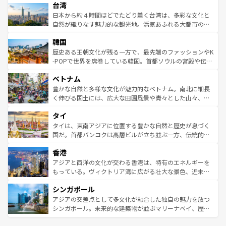
ならではの贅沢な旅のスタイルだ。 なお、新着のアメリカ
台湾
れるおもてなしの心で訪れる人々を迎えてくれるハワイの
リアリーフや大陸中央部にそびえるウルル（エアーズロッ
情報は
コンテンツ一覧
を参照してほしい。
人々、おいしいローカルフードやハワイアンミュージッ
ク）、タスマニアの美しい原生林やケアンズの熱帯雨林な
日本から約４時間ほどでたどり着く台湾は、多彩な文化と
ク、伝統的なフラダンスなど、すべてがハワイの魅力を彩
ど、見どころがたくさん。また、カフェやワイン、オージ
自然が織りなす魅力的な観光地。活気あふれる大都市の台
っている。訪れるたびに新しい発見と感動が待っているハ
ービーフなどの食文化も豊かで、美味しいものであふれて
北やノスタルジックな町並みが人気な九份（ジォウフェ
ワイを、存分に味わってほしい。 なお、新着のハワイ情報
韓国
いる。アクティビティも充実しており、サーフィンやダイ
ン）、静ひつな山岳地帯である台湾東部など、都市の喧騒
は
コンテンツ一覧
を参照してほしい。
ビング、ハイキングなど、アウトドア好きにはたまらな
と山間の静けさが共存しており、訪れる人に新しい発見と
歴史ある王朝文化が残る一方で、最先端のファッションやK
い。オーストラリアの多彩な魅力を存分に味わいつくそ
驚きをもたらしてくれる。また、奥深い台湾の食文化も魅
-POPで世界を席巻している韓国。首都ソウルの宮殿や伝統
う。 なお、新着のオーストラリア情報は
コンテンツ一覧
を
力で、夜市などの屋台グルメから高級料理、ヘルシーで美
家屋が並ぶエリアでは韓国の歴史と文化に浸ることがで
参照してほしい。
ベトナム
容にもいいと評判のスイーツなど、バラエティ豊かな料理
き、地方に足を延ばせば四季折々の自然美を楽しむことが
が味わえる。 なお、新着の台湾情報は
コンテンツ一覧
を参
できる。そして、キムチや焼肉、絶品のストリートフード
豊かな自然と多様な文化が魅力的なベトナム。南北に細長
照してほしい。
まで、さまざまな韓国料理が待っている。夜には、韓国な
く伸びる国土には、広大な田園風景や青々とした山々、世
らではのナイトライフも堪能できる。あたたかいホスピタ
界遺産に登録された壮大な自然景観が点在し、都市部では
タイ
リティに包まれながら、韓国の多彩な魅力を心ゆくまで味
急速な発展と共に伝統が息づく。ハノイの古い町並みやホ
わってみてほしい。 なお、新着の韓国情報は
コンテンツ一
ーチミン市のフランス統治時代の建物も、独特の雰囲気を
タイは、東南アジアに位置する豊かな自然と歴史が息づく
覧
を参照してほしい。
醸し出している。また、バラエティの豊かさとおいしさで
国だ。首都バンコクは高層ビルが立ち並ぶ一方、伝統的な
世界中の食通を魅了してやまないベトナム料理も魅力のひ
寺院や市場がいたるところに点在し、古きよき文化と現代
香港
とつ。フォーやバインミー、ベトナムコーヒーなどは、ぜ
の活気が交差している。北部ではチェンマイなどの山岳地
ひ現地で味わいたい。どの地域を訪れてもあたたかい人々
帯で自然と触れ合い、南部ではプーケットやクラビの美し
アジアと西洋の文化が交わる香港は、特有のエネルギーを
が旅行者を迎えてくれるので、きっと忘れられない旅にな
いビーチでリゾート気分を楽しむことができる。タイ料理
もっている。ヴィクトリア湾に広がる壮大な景色、近未来
るはずだ。 なお、新着のベトナム情報は
コンテンツ一覧
を
は世界的に有名で、屋台から高級レストランまで味覚を刺
的なアートスポット、そして歴史と現代が融合した町並
参照してほしい。
シンガポール
激する。気候は一年中温暖で、どの季節にも異なる楽しみ
み、どこを訪れても感動するはず。観光スポットが密集し
が待っている。親しみやすいタイの人々、仏教を中心とし
ており、効率よく見どころを回れるのも魅力。息をのむよ
アジアの交差点として多文化が融合した独自の魅力を放つ
た文化、そして多様な観光資源が、訪れる旅人を魅了し続
うな絶景から文化的な体験まで、香港を存分に楽しみ尽く
シンガポール。未来的な建築物が並ぶマリーナベイ、歴史
ける。 なお、新着のタイ情報は
コンテンツ一覧
を参照して
そう。 なお、新着の香港情報は
コンテンツ一覧
を参照して
と伝統を感じられるエスニックタウン、多数の緑豊かな公
ほしい。
ほしい。