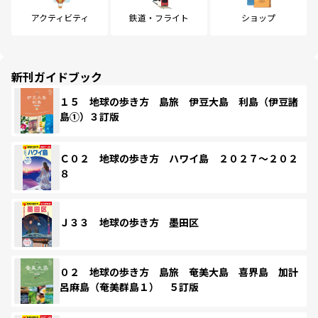
アクティビティ
鉄道・フライト
ショップ
新刊ガイドブック
１５ 地球の歩き方 島旅 伊豆大島 利島（伊豆諸
島①）３訂版
Ｃ０２ 地球の歩き方 ハワイ島 ２０２７～２０２
８
Ｊ３３ 地球の歩き方 墨田区
０２ 地球の歩き方 島旅 奄美大島 喜界島 加計
呂麻島（奄美群島１） ５訂版