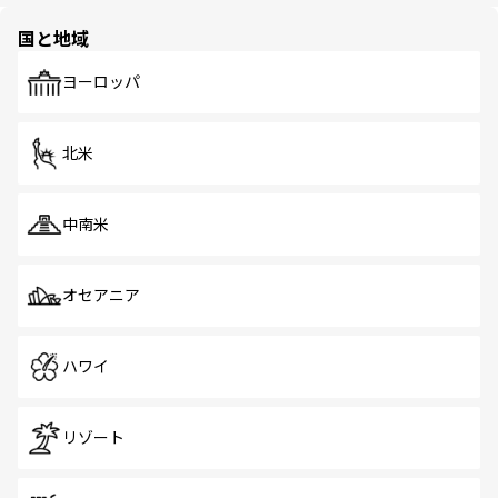
園や自然保護区など、自然が調和した近代的な景観と文化
の多様性あふれるカラフルな町は、どこを歩いても新しい
国と地域
発見がある。さらに、治安のよさや充実した公共交通機関
も、旅行者にとっては魅力的なポイント。グルメも豊富
で、ホーカーズは地元の風情を楽しめる外せないスポット
ヨーロッパ
だ。訪れる人を飽きさせないシンガポールで、多様な魅力
を体感しよう。 なお、新着のシンガポール情報は
コンテン
ツ一覧
を参照してほしい。
北米
中南米
オセアニア
ハワイ
リゾート