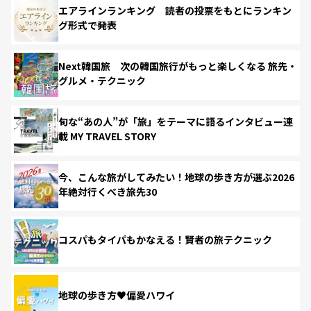
エアラインランキング 読者の投票をもとにランキン
グ形式で発表
Next韓国旅 次の韓国旅行がもっと楽しくなる 旅先・
グルメ・テクニック
旬な“あの人”が「旅」をテーマに語るインタビュー連
載 MY TRAVEL STORY
今、こんな旅がしてみたい！地球の歩き方が選ぶ2026
年絶対行くべき旅先30
コスパもタイパもかなえる！賢者の旅テクニック
地球の歩き方♥偏愛ハワイ