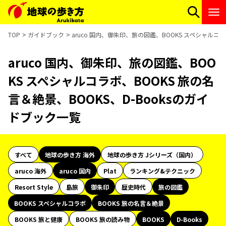
TOP
ガイドブック
aruco 国内、御朱印、旅の図鑑、BOOKS スペシャルコラ
aruco 国内、御朱印、旅の図鑑、BOO
KS スペシャルコラボ、BOOKS 旅の名
言＆絶景、BOOKS、D-Booksのガイ
ドブック一覧
すべて
地球の歩き方 海外
地球の歩き方 Jシリーズ（国内）
aruco 海外
aruco 国内
Plat
ランキング&テクニック
Resort Style
島旅
御朱印
歴史時代
旅の図鑑
BOOKS スペシャルコラボ
BOOKS 旅の名言＆絶景
BOOKS 旅と健康
BOOKS 旅の読み物
BOOKS
D-Books