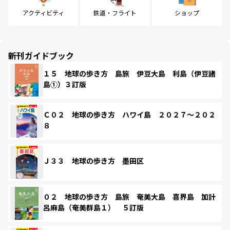
アクティビティ
鉄道・フライト
ショップ
新刊ガイドブック
１５ 地球の歩き方 島旅 伊豆大島 利島（伊豆諸
島①）３訂版
Ｃ０２ 地球の歩き方 ハワイ島 ２０２７～２０２
８
Ｊ３３ 地球の歩き方 墨田区
０２ 地球の歩き方 島旅 奄美大島 喜界島 加計
呂麻島（奄美群島１） ５訂版