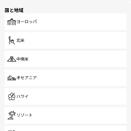
園や自然保護区など、自然が調和した近代的な景観と文化
の多様性あふれるカラフルな町は、どこを歩いても新しい
国と地域
発見がある。さらに、治安のよさや充実した公共交通機関
も、旅行者にとっては魅力的なポイント。グルメも豊富
で、ホーカーズは地元の風情を楽しめる外せないスポット
ヨーロッパ
だ。訪れる人を飽きさせないシンガポールで、多様な魅力
を体感しよう。 なお、新着のシンガポール情報は
コンテン
ツ一覧
を参照してほしい。
北米
中南米
オセアニア
ハワイ
リゾート