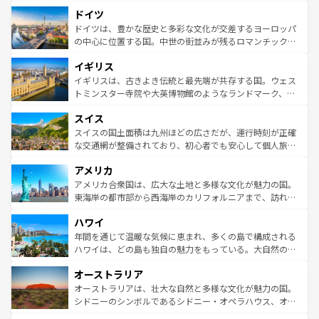
といった象徴的なスポットから、田舎町の古風な美しさま
せる。地方によって風土や気候が異なるスペインはその個
ドイツ
で、幅広い魅力が詰まっている。華麗な宮殿、歴史的な大
性で訪れる人を魅了する。 なお、新着のスペイン情報は
コ
聖堂、美しいビーチ、そして豊かな自然が、訪れる者を心
ドイツは、豊かな歴史と多彩な文化が交差するヨーロッパ
ンテンツ一覧
を参照してほしい。
から魅了する。また、フランスは美食の国としても知ら
の中心に位置する国。中世の街並みが残るロマンチック街
れ、フランス料理はユネスコ無形文化遺産にも登録されて
道から、未来を先取りするようなモダンな都市まで多様な
イギリス
いる。シャンパンの発祥地であるランス、プロヴァンスの
顔を持つこの国は、どこを歩いても飽きることがない。ベ
香り高いラベンダー畑など、多彩な楽しみ方が可能だ。さ
ルリンの文化的活気、バイエルン州のアルプスの絶景、そ
イギリスは、古きよき伝統と最先端が共存する国。ウェス
らに、パリ以外の地域にも魅力が溢れており、どの街角に
してライン川沿いのワイン畑といった風景は必見。ビール
トミンスター寺院や大英博物館のようなランドマーク、歴
も豊かな歴史と文化が息づいている。パリ以外の個性あふ
とソーセージを味わいながら地元の人と過ごす楽しい時間
史ある大学都市、美しい丘陵地帯や牧歌的な風景など、エ
れる地方に足を運ぶとそれぞれで全く異なる文化を体験で
スイス
は、お酒好きな人にはぜひ体験してほしい。 なお、新着の
リアごとに異なる魅力がある。また、優雅なアフタヌーン
きるだろう。 なお、新着のフランス情報は
コンテンツ一覧
ドイツ情報は
コンテンツ一覧
を参照してほしい。
ティー、ビール好きにはたまらない英国パブ、サッカー観
スイスの国土面積は九州ほどの広さだが、運行時刻が正確
を参照してほしい。
戦など、本場だからこそできる体験も豊富。イギリスを旅
な交通網が整備されており、初心者でも安心して個人旅行
して楽しみつくそう。 なお、新着のイギリス情報は
コンテ
を楽しめる。日本同様に時刻表どおりの旅が可能だ。中世
アメリカ
ンツ一覧
を参照してほしい。
の建物がそのまま残る町や、スイスならではのユニークな
博物館もあり、アルプス観光だけでなく町歩きも満喫する
アメリカ合衆国は、広大な土地と多様な文化が魅力の国。
ことができる。国民の所得が高いため物価も高いが、旅行
東海岸の都市部から西海岸のカリフォルニアまで、訪れる
者向けの交通パス提供のサービスもあり、うまく活用すれ
場所ごとに異なる風景と体験が待っている。ニューヨーク
ハワイ
ば市内交通費無料で観光を楽しむこともできる。 なお、新
のような巨大都市は、観光、ショッピング、エンターテイ
着のスイス情報は
コンテンツ一覧
を参照してほしい。
ンメントが詰まった刺激的なスポットだ。一方、アメリカ
年間を通じて温暖な気候に恵まれ、多くの島で構成される
西部には大自然が広がり、グランドキャニオンやイエロー
ハワイは、どの島も独自の魅力をもっている。大自然の神
ストーン国立公園といった絶景が堪能できる。さらに、南
秘を感じたいなら、火山が生み出した壮大な景観を誇るハ
オーストラリア
部のニューオーリンズでは、音楽と美食が融合した独特の
ワイ島は見逃せない。また、定番の観光地といえばオアフ
文化が魅力。旅行者はアメリカの各地域で異なる魅力を楽
島だが、静かな自然を求めるならマウイ島やカウアイ島が
オーストラリアは、壮大な自然と多様な文化が魅力の国。
しみながら、その多様性と豊かな歴史を感じることができ
おすすめ。エメラルドグリーンに輝く海をはじめ、豊かな
シドニーのシンボルであるシドニー・オペラハウス、オー
るだろう。車でのロードトリップや列車の旅も、アメリカ
文化や歴史が息づいている。「アロハスピリット」と呼ば
ストラリア東海岸北部に広がる大サンゴ礁地帯グレートバ