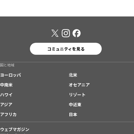
コミュニティを見る
国と地域
ヨーロッパ
北米
中南米
オセアニア
ハワイ
リゾート
アジア
中近東
アフリカ
日本
ウェブマガジン