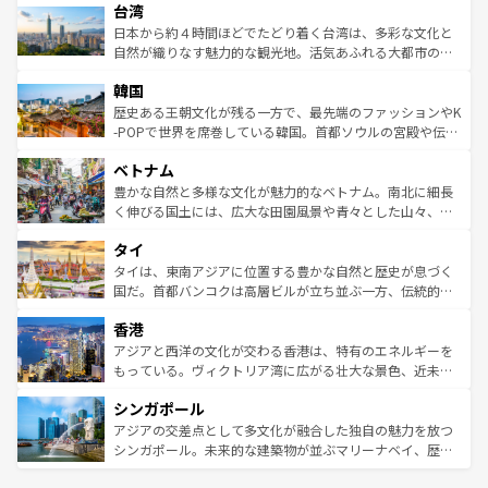
ならではの贅沢な旅のスタイルだ。 なお、新着のアメリカ
台湾
れるおもてなしの心で訪れる人々を迎えてくれるハワイの
リアリーフや大陸中央部にそびえるウルル（エアーズロッ
情報は
コンテンツ一覧
を参照してほしい。
人々、おいしいローカルフードやハワイアンミュージッ
ク）、タスマニアの美しい原生林やケアンズの熱帯雨林な
日本から約４時間ほどでたどり着く台湾は、多彩な文化と
ク、伝統的なフラダンスなど、すべてがハワイの魅力を彩
ど、見どころがたくさん。また、カフェやワイン、オージ
自然が織りなす魅力的な観光地。活気あふれる大都市の台
っている。訪れるたびに新しい発見と感動が待っているハ
ービーフなどの食文化も豊かで、美味しいものであふれて
北やノスタルジックな町並みが人気な九份（ジォウフェ
ワイを、存分に味わってほしい。 なお、新着のハワイ情報
韓国
いる。アクティビティも充実しており、サーフィンやダイ
ン）、静ひつな山岳地帯である台湾東部など、都市の喧騒
は
コンテンツ一覧
を参照してほしい。
ビング、ハイキングなど、アウトドア好きにはたまらな
と山間の静けさが共存しており、訪れる人に新しい発見と
歴史ある王朝文化が残る一方で、最先端のファッションやK
い。オーストラリアの多彩な魅力を存分に味わいつくそ
驚きをもたらしてくれる。また、奥深い台湾の食文化も魅
-POPで世界を席巻している韓国。首都ソウルの宮殿や伝統
う。 なお、新着のオーストラリア情報は
コンテンツ一覧
を
力で、夜市などの屋台グルメから高級料理、ヘルシーで美
家屋が並ぶエリアでは韓国の歴史と文化に浸ることがで
参照してほしい。
ベトナム
容にもいいと評判のスイーツなど、バラエティ豊かな料理
き、地方に足を延ばせば四季折々の自然美を楽しむことが
が味わえる。 なお、新着の台湾情報は
コンテンツ一覧
を参
できる。そして、キムチや焼肉、絶品のストリートフード
豊かな自然と多様な文化が魅力的なベトナム。南北に細長
照してほしい。
まで、さまざまな韓国料理が待っている。夜には、韓国な
く伸びる国土には、広大な田園風景や青々とした山々、世
らではのナイトライフも堪能できる。あたたかいホスピタ
界遺産に登録された壮大な自然景観が点在し、都市部では
タイ
リティに包まれながら、韓国の多彩な魅力を心ゆくまで味
急速な発展と共に伝統が息づく。ハノイの古い町並みやホ
わってみてほしい。 なお、新着の韓国情報は
コンテンツ一
ーチミン市のフランス統治時代の建物も、独特の雰囲気を
タイは、東南アジアに位置する豊かな自然と歴史が息づく
覧
を参照してほしい。
醸し出している。また、バラエティの豊かさとおいしさで
国だ。首都バンコクは高層ビルが立ち並ぶ一方、伝統的な
世界中の食通を魅了してやまないベトナム料理も魅力のひ
寺院や市場がいたるところに点在し、古きよき文化と現代
香港
とつ。フォーやバインミー、ベトナムコーヒーなどは、ぜ
の活気が交差している。北部ではチェンマイなどの山岳地
ひ現地で味わいたい。どの地域を訪れてもあたたかい人々
帯で自然と触れ合い、南部ではプーケットやクラビの美し
アジアと西洋の文化が交わる香港は、特有のエネルギーを
が旅行者を迎えてくれるので、きっと忘れられない旅にな
いビーチでリゾート気分を楽しむことができる。タイ料理
もっている。ヴィクトリア湾に広がる壮大な景色、近未来
るはずだ。 なお、新着のベトナム情報は
コンテンツ一覧
を
は世界的に有名で、屋台から高級レストランまで味覚を刺
的なアートスポット、そして歴史と現代が融合した町並
参照してほしい。
シンガポール
激する。気候は一年中温暖で、どの季節にも異なる楽しみ
み、どこを訪れても感動するはず。観光スポットが密集し
が待っている。親しみやすいタイの人々、仏教を中心とし
ており、効率よく見どころを回れるのも魅力。息をのむよ
アジアの交差点として多文化が融合した独自の魅力を放つ
た文化、そして多様な観光資源が、訪れる旅人を魅了し続
うな絶景から文化的な体験まで、香港を存分に楽しみ尽く
シンガポール。未来的な建築物が並ぶマリーナベイ、歴史
ける。 なお、新着のタイ情報は
コンテンツ一覧
を参照して
そう。 なお、新着の香港情報は
コンテンツ一覧
を参照して
と伝統を感じられるエスニックタウン、多数の緑豊かな公
ほしい。
ほしい。