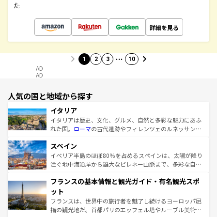
た
詳細を見る
…
1
2
3
10
AD
AD
人気の国と地域から探す
イタリア
イタリアは歴史、文化、グルメ、自然と多彩な魅力にあふ
れた国。
ローマ
の古代遺跡やフィレンツェのルネッサンス
美術、ヴェネツィアの運河など、歴史あるスポットはもち
スペイン
ろん、トスカーナの美しい田園風景やアマルフィ海岸の絶
景など、自然景観も見逃せない。観光の合間には、本場の
イベリア半島のほぼ80％を占めるスペインは、太陽が降り
ピザやパスタなど、絶品のイタリア料理を堪能することも
注ぐ地中海沿岸から雄大なピレネー山脈まで、多彩な自然
できる。朝目覚めてから夜眠るまで、すべての瞬間を楽し
と文化が詰まったヨーロッパ屈指の旅行先だ。多様な地域
フランスの基本情報と観光ガイド・有名観光スポ
ませてくれるイタリアで、忘れられない旅をしてみよう！
文化が根付くこの国では、情熱的なフラメンコ、熱気あふ
なお、新着のイタリア情報は
コンテンツ一覧
を参照してほ
れる闘牛、そして美味しいタパスが生活の一部となってい
ット
しい。
る。首都マドリードの洗練された雰囲気や、バルセロナの
フランスは、世界中の旅行者を魅了し続けるヨーロッパ屈
アートに溢れた街角から、地方では古代ローマ遺跡や中世
指の観光地だ。首都パリのエッフェル塔やルーブル美術館
の城塞都市、穏やかなビーチリゾートまで多彩な表情を見