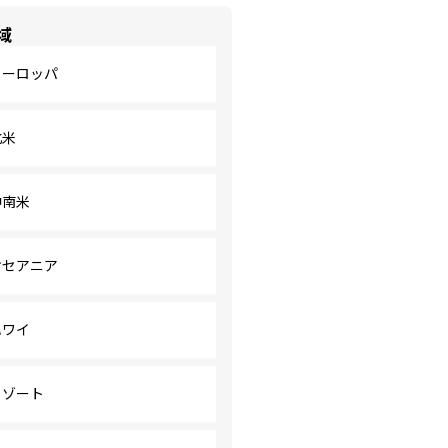
域
ヨーロッパ
北米
中南米
オセアニア
ハワイ
リゾート