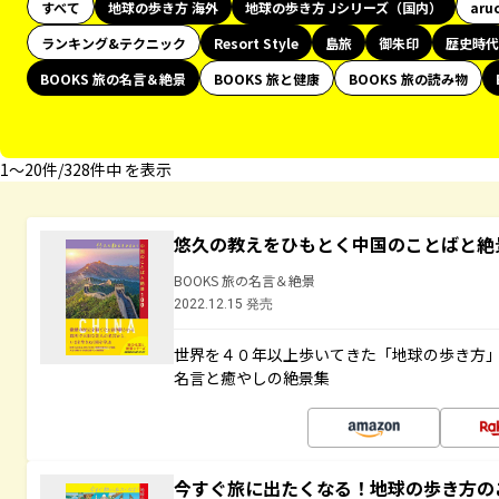
すべて
地球の歩き方 海外
地球の歩き方 Jシリーズ（国内）
aru
ランキング&テクニック
Resort Style
島旅
御朱印
歴史時代
BOOKS 旅の名言＆絶景
BOOKS 旅と健康
BOOKS 旅の読み物
1〜20件/328件中 を表示
悠久の教えをひもとく中国のことばと絶
BOOKS 旅の名言＆絶景
2022.12.15 発売
世界を４０年以上歩いてきた「地球の歩き方
名言と癒やしの絶景集
今すぐ旅に出たくなる！地球の歩き方の