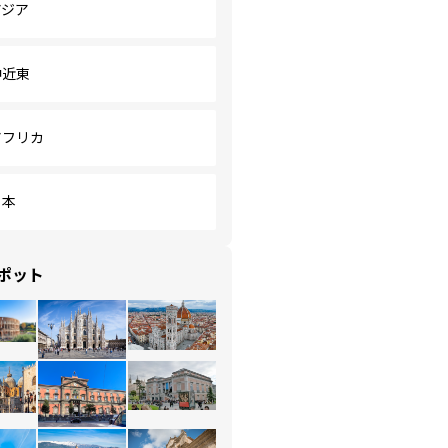
アジア
中近東
アフリカ
日本
ポット