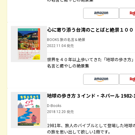
心に寄り添う台湾のことばと絶景１００
BOOKS 旅の名言＆絶景
2022.11.04 発売
世界を４０年以上歩いてきた「地球の歩き方
名言と癒やしの絶景集
地球の歩き方 3 インド・ネパール 1982
D-Books
2018.12.20 発売
1981年、旅人のバイブルとして登場した地
の旅を思い出して欲しい1冊です。