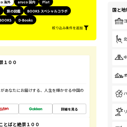
co 海外
aruco 国内
Plat
国と地
旅の図鑑
BOOKS スペシャルコラボ
BOOKS
D-Books
絞り込み条件を追加
景１００
」があなたにお届けする、人生を輝かせる中国の
詳細を見る
ことばと絶景１００