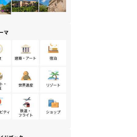
ーマ
食
建築・アート
宿泊
ト・
世界遺産
リゾート
戦
鉄道・
ビティ
ショップ
フライト