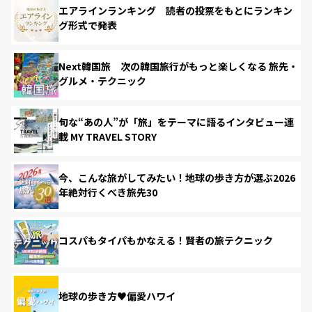
エアラインランキング 読者の投票をもとにランキン
グ形式で発表
Next韓国旅 次の韓国旅行がもっと楽しくなる 旅先・
グルメ・テクニック
旬な“あの人”が「旅」をテーマに語るインタビュー連
載 MY TRAVEL STORY
今、こんな旅がしてみたい！地球の歩き方が選ぶ2026
年絶対行くべき旅先30
コスパもタイパもかなえる！賢者の旅テクニック
地球の歩き方♥偏愛ハワイ