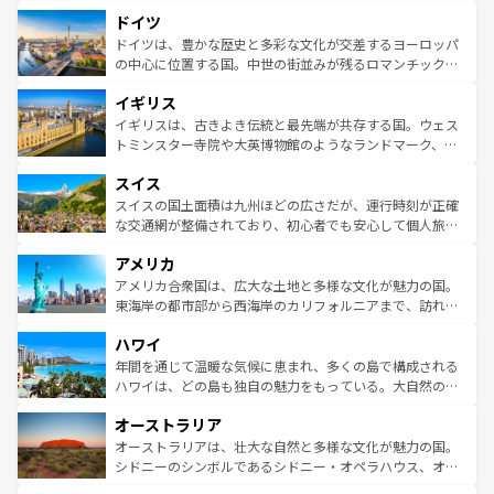
といった象徴的なスポットから、田舎町の古風な美しさま
せる。地方によって風土や気候が異なるスペインはその個
ドイツ
で、幅広い魅力が詰まっている。華麗な宮殿、歴史的な大
性で訪れる人を魅了する。 なお、新着のスペイン情報は
コ
聖堂、美しいビーチ、そして豊かな自然が、訪れる者を心
ドイツは、豊かな歴史と多彩な文化が交差するヨーロッパ
ンテンツ一覧
を参照してほしい。
から魅了する。また、フランスは美食の国としても知ら
の中心に位置する国。中世の街並みが残るロマンチック街
れ、フランス料理はユネスコ無形文化遺産にも登録されて
道から、未来を先取りするようなモダンな都市まで多様な
イギリス
いる。シャンパンの発祥地であるランス、プロヴァンスの
顔を持つこの国は、どこを歩いても飽きることがない。ベ
香り高いラベンダー畑など、多彩な楽しみ方が可能だ。さ
ルリンの文化的活気、バイエルン州のアルプスの絶景、そ
イギリスは、古きよき伝統と最先端が共存する国。ウェス
らに、パリ以外の地域にも魅力が溢れており、どの街角に
してライン川沿いのワイン畑といった風景は必見。ビール
トミンスター寺院や大英博物館のようなランドマーク、歴
も豊かな歴史と文化が息づいている。パリ以外の個性あふ
とソーセージを味わいながら地元の人と過ごす楽しい時間
史ある大学都市、美しい丘陵地帯や牧歌的な風景など、エ
れる地方に足を運ぶとそれぞれで全く異なる文化を体験で
スイス
は、お酒好きな人にはぜひ体験してほしい。 なお、新着の
リアごとに異なる魅力がある。また、優雅なアフタヌーン
きるだろう。 なお、新着のフランス情報は
コンテンツ一覧
ドイツ情報は
コンテンツ一覧
を参照してほしい。
ティー、ビール好きにはたまらない英国パブ、サッカー観
スイスの国土面積は九州ほどの広さだが、運行時刻が正確
を参照してほしい。
戦など、本場だからこそできる体験も豊富。イギリスを旅
な交通網が整備されており、初心者でも安心して個人旅行
して楽しみつくそう。 なお、新着のイギリス情報は
コンテ
を楽しめる。日本同様に時刻表どおりの旅が可能だ。中世
アメリカ
ンツ一覧
を参照してほしい。
の建物がそのまま残る町や、スイスならではのユニークな
博物館もあり、アルプス観光だけでなく町歩きも満喫する
アメリカ合衆国は、広大な土地と多様な文化が魅力の国。
ことができる。国民の所得が高いため物価も高いが、旅行
東海岸の都市部から西海岸のカリフォルニアまで、訪れる
者向けの交通パス提供のサービスもあり、うまく活用すれ
場所ごとに異なる風景と体験が待っている。ニューヨーク
ハワイ
ば市内交通費無料で観光を楽しむこともできる。 なお、新
のような巨大都市は、観光、ショッピング、エンターテイ
着のスイス情報は
コンテンツ一覧
を参照してほしい。
ンメントが詰まった刺激的なスポットだ。一方、アメリカ
年間を通じて温暖な気候に恵まれ、多くの島で構成される
西部には大自然が広がり、グランドキャニオンやイエロー
ハワイは、どの島も独自の魅力をもっている。大自然の神
ストーン国立公園といった絶景が堪能できる。さらに、南
秘を感じたいなら、火山が生み出した壮大な景観を誇るハ
オーストラリア
部のニューオーリンズでは、音楽と美食が融合した独特の
ワイ島は見逃せない。また、定番の観光地といえばオアフ
文化が魅力。旅行者はアメリカの各地域で異なる魅力を楽
島だが、静かな自然を求めるならマウイ島やカウアイ島が
オーストラリアは、壮大な自然と多様な文化が魅力の国。
しみながら、その多様性と豊かな歴史を感じることができ
おすすめ。エメラルドグリーンに輝く海をはじめ、豊かな
シドニーのシンボルであるシドニー・オペラハウス、オー
るだろう。車でのロードトリップや列車の旅も、アメリカ
文化や歴史が息づいている。「アロハスピリット」と呼ば
ストラリア東海岸北部に広がる大サンゴ礁地帯グレートバ