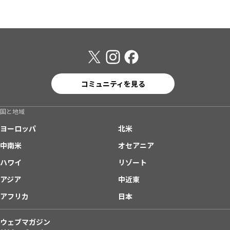
コミュニティを見る
国と地域
ヨーロッパ
北米
中南米
オセアニア
ハワイ
リゾート
アジア
中近東
アフリカ
日本
ウェブマガジン