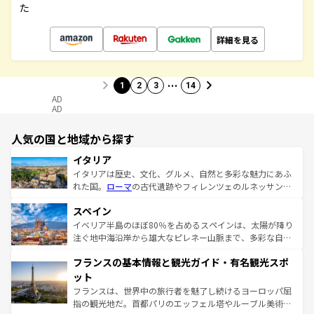
た
詳細を見る
…
1
2
3
14
AD
AD
人気の国と地域から探す
イタリア
イタリアは歴史、文化、グルメ、自然と多彩な魅力にあふ
れた国。
ローマ
の古代遺跡やフィレンツェのルネッサンス
美術、ヴェネツィアの運河など、歴史あるスポットはもち
スペイン
ろん、トスカーナの美しい田園風景やアマルフィ海岸の絶
景など、自然景観も見逃せない。観光の合間には、本場の
イベリア半島のほぼ80％を占めるスペインは、太陽が降り
ピザやパスタなど、絶品のイタリア料理を堪能することも
注ぐ地中海沿岸から雄大なピレネー山脈まで、多彩な自然
できる。朝目覚めてから夜眠るまで、すべての瞬間を楽し
と文化が詰まったヨーロッパ屈指の旅行先だ。多様な地域
フランスの基本情報と観光ガイド・有名観光スポ
ませてくれるイタリアで、忘れられない旅をしてみよう！
文化が根付くこの国では、情熱的なフラメンコ、熱気あふ
なお、新着のイタリア情報は
コンテンツ一覧
を参照してほ
れる闘牛、そして美味しいタパスが生活の一部となってい
ット
しい。
る。首都マドリードの洗練された雰囲気や、バルセロナの
フランスは、世界中の旅行者を魅了し続けるヨーロッパ屈
アートに溢れた街角から、地方では古代ローマ遺跡や中世
指の観光地だ。首都パリのエッフェル塔やルーブル美術館
の城塞都市、穏やかなビーチリゾートまで多彩な表情を見