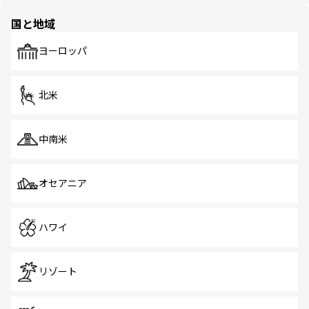
園や自然保護区など、自然が調和した近代的な景観と文化
の多様性あふれるカラフルな町は、どこを歩いても新しい
国と地域
発見がある。さらに、治安のよさや充実した公共交通機関
も、旅行者にとっては魅力的なポイント。グルメも豊富
で、ホーカーズは地元の風情を楽しめる外せないスポット
ヨーロッパ
だ。訪れる人を飽きさせないシンガポールで、多様な魅力
を体感しよう。 なお、新着のシンガポール情報は
コンテン
ツ一覧
を参照してほしい。
北米
中南米
オセアニア
ハワイ
リゾート