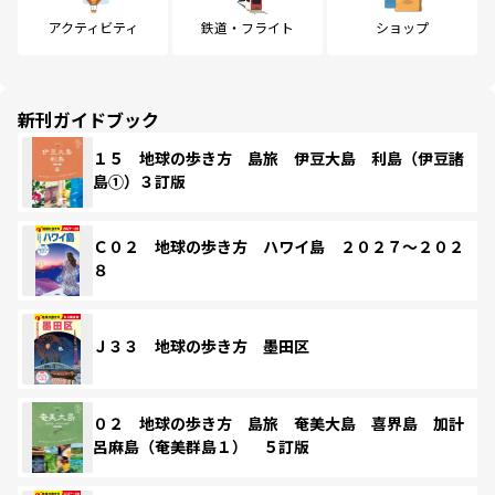
アクティビティ
鉄道・フライト
ショップ
新刊ガイドブック
１５ 地球の歩き方 島旅 伊豆大島 利島（伊豆諸
島①）３訂版
Ｃ０２ 地球の歩き方 ハワイ島 ２０２７～２０２
８
Ｊ３３ 地球の歩き方 墨田区
０２ 地球の歩き方 島旅 奄美大島 喜界島 加計
呂麻島（奄美群島１） ５訂版