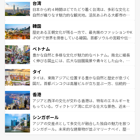
ならではの贅沢な旅のスタイルだ。 なお、新着のアメリカ
台湾
れるおもてなしの心で訪れる人々を迎えてくれるハワイの
リアリーフや大陸中央部にそびえるウルル（エアーズロッ
情報は
コンテンツ一覧
を参照してほしい。
人々、おいしいローカルフードやハワイアンミュージッ
ク）、タスマニアの美しい原生林やケアンズの熱帯雨林な
日本から約４時間ほどでたどり着く台湾は、多彩な文化と
ク、伝統的なフラダンスなど、すべてがハワイの魅力を彩
ど、見どころがたくさん。また、カフェやワイン、オージ
自然が織りなす魅力的な観光地。活気あふれる大都市の台
っている。訪れるたびに新しい発見と感動が待っているハ
ービーフなどの食文化も豊かで、美味しいものであふれて
北やノスタルジックな町並みが人気な九份（ジォウフェ
ワイを、存分に味わってほしい。 なお、新着のハワイ情報
韓国
いる。アクティビティも充実しており、サーフィンやダイ
ン）、静ひつな山岳地帯である台湾東部など、都市の喧騒
は
コンテンツ一覧
を参照してほしい。
ビング、ハイキングなど、アウトドア好きにはたまらな
と山間の静けさが共存しており、訪れる人に新しい発見と
歴史ある王朝文化が残る一方で、最先端のファッションやK
い。オーストラリアの多彩な魅力を存分に味わいつくそ
驚きをもたらしてくれる。また、奥深い台湾の食文化も魅
-POPで世界を席巻している韓国。首都ソウルの宮殿や伝統
う。 なお、新着のオーストラリア情報は
コンテンツ一覧
を
力で、夜市などの屋台グルメから高級料理、ヘルシーで美
家屋が並ぶエリアでは韓国の歴史と文化に浸ることがで
参照してほしい。
ベトナム
容にもいいと評判のスイーツなど、バラエティ豊かな料理
き、地方に足を延ばせば四季折々の自然美を楽しむことが
が味わえる。 なお、新着の台湾情報は
コンテンツ一覧
を参
できる。そして、キムチや焼肉、絶品のストリートフード
豊かな自然と多様な文化が魅力的なベトナム。南北に細長
照してほしい。
まで、さまざまな韓国料理が待っている。夜には、韓国な
く伸びる国土には、広大な田園風景や青々とした山々、世
らではのナイトライフも堪能できる。あたたかいホスピタ
界遺産に登録された壮大な自然景観が点在し、都市部では
タイ
リティに包まれながら、韓国の多彩な魅力を心ゆくまで味
急速な発展と共に伝統が息づく。ハノイの古い町並みやホ
わってみてほしい。 なお、新着の韓国情報は
コンテンツ一
ーチミン市のフランス統治時代の建物も、独特の雰囲気を
タイは、東南アジアに位置する豊かな自然と歴史が息づく
覧
を参照してほしい。
醸し出している。また、バラエティの豊かさとおいしさで
国だ。首都バンコクは高層ビルが立ち並ぶ一方、伝統的な
世界中の食通を魅了してやまないベトナム料理も魅力のひ
寺院や市場がいたるところに点在し、古きよき文化と現代
香港
とつ。フォーやバインミー、ベトナムコーヒーなどは、ぜ
の活気が交差している。北部ではチェンマイなどの山岳地
ひ現地で味わいたい。どの地域を訪れてもあたたかい人々
帯で自然と触れ合い、南部ではプーケットやクラビの美し
アジアと西洋の文化が交わる香港は、特有のエネルギーを
が旅行者を迎えてくれるので、きっと忘れられない旅にな
いビーチでリゾート気分を楽しむことができる。タイ料理
もっている。ヴィクトリア湾に広がる壮大な景色、近未来
るはずだ。 なお、新着のベトナム情報は
コンテンツ一覧
を
は世界的に有名で、屋台から高級レストランまで味覚を刺
的なアートスポット、そして歴史と現代が融合した町並
参照してほしい。
シンガポール
激する。気候は一年中温暖で、どの季節にも異なる楽しみ
み、どこを訪れても感動するはず。観光スポットが密集し
が待っている。親しみやすいタイの人々、仏教を中心とし
ており、効率よく見どころを回れるのも魅力。息をのむよ
アジアの交差点として多文化が融合した独自の魅力を放つ
た文化、そして多様な観光資源が、訪れる旅人を魅了し続
うな絶景から文化的な体験まで、香港を存分に楽しみ尽く
シンガポール。未来的な建築物が並ぶマリーナベイ、歴史
ける。 なお、新着のタイ情報は
コンテンツ一覧
を参照して
そう。 なお、新着の香港情報は
コンテンツ一覧
を参照して
と伝統を感じられるエスニックタウン、多数の緑豊かな公
ほしい。
ほしい。