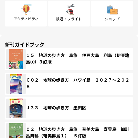
アクティビティ
鉄道・フライト
ショップ
新刊ガイドブック
１５ 地球の歩き方 島旅 伊豆大島 利島（伊豆諸
島①）３訂版
Ｃ０２ 地球の歩き方 ハワイ島 ２０２７～２０２
８
Ｊ３３ 地球の歩き方 墨田区
０２ 地球の歩き方 島旅 奄美大島 喜界島 加計
呂麻島（奄美群島１） ５訂版