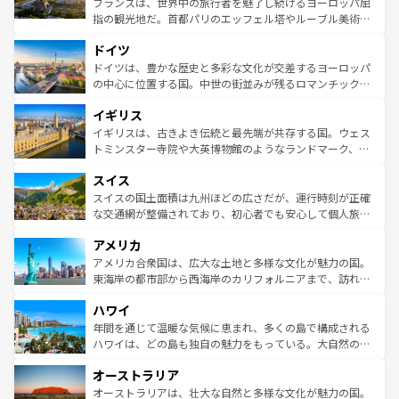
フランスは、世界中の旅行者を魅了し続けるヨーロッパ屈
アートに溢れた街角から、地方では古代ローマ遺跡や中世
指の観光地だ。首都パリのエッフェル塔やルーブル美術館
の城塞都市、穏やかなビーチリゾートまで多彩な表情を見
といった象徴的なスポットから、田舎町の古風な美しさま
せる。地方によって風土や気候が異なるスペインはその個
ドイツ
で、幅広い魅力が詰まっている。華麗な宮殿、歴史的な大
性で訪れる人を魅了する。 なお、新着のスペイン情報は
コ
聖堂、美しいビーチ、そして豊かな自然が、訪れる者を心
ドイツは、豊かな歴史と多彩な文化が交差するヨーロッパ
ンテンツ一覧
を参照してほしい。
から魅了する。また、フランスは美食の国としても知ら
の中心に位置する国。中世の街並みが残るロマンチック街
れ、フランス料理はユネスコ無形文化遺産にも登録されて
道から、未来を先取りするようなモダンな都市まで多様な
イギリス
いる。シャンパンの発祥地であるランス、プロヴァンスの
顔を持つこの国は、どこを歩いても飽きることがない。ベ
香り高いラベンダー畑など、多彩な楽しみ方が可能だ。さ
ルリンの文化的活気、バイエルン州のアルプスの絶景、そ
イギリスは、古きよき伝統と最先端が共存する国。ウェス
らに、パリ以外の地域にも魅力が溢れており、どの街角に
してライン川沿いのワイン畑といった風景は必見。ビール
トミンスター寺院や大英博物館のようなランドマーク、歴
も豊かな歴史と文化が息づいている。パリ以外の個性あふ
とソーセージを味わいながら地元の人と過ごす楽しい時間
史ある大学都市、美しい丘陵地帯や牧歌的な風景など、エ
れる地方に足を運ぶとそれぞれで全く異なる文化を体験で
スイス
は、お酒好きな人にはぜひ体験してほしい。 なお、新着の
リアごとに異なる魅力がある。また、優雅なアフタヌーン
きるだろう。 なお、新着のフランス情報は
コンテンツ一覧
ドイツ情報は
コンテンツ一覧
を参照してほしい。
ティー、ビール好きにはたまらない英国パブ、サッカー観
スイスの国土面積は九州ほどの広さだが、運行時刻が正確
を参照してほしい。
戦など、本場だからこそできる体験も豊富。イギリスを旅
な交通網が整備されており、初心者でも安心して個人旅行
して楽しみつくそう。 なお、新着のイギリス情報は
コンテ
を楽しめる。日本同様に時刻表どおりの旅が可能だ。中世
アメリカ
ンツ一覧
を参照してほしい。
の建物がそのまま残る町や、スイスならではのユニークな
博物館もあり、アルプス観光だけでなく町歩きも満喫する
アメリカ合衆国は、広大な土地と多様な文化が魅力の国。
ことができる。国民の所得が高いため物価も高いが、旅行
東海岸の都市部から西海岸のカリフォルニアまで、訪れる
者向けの交通パス提供のサービスもあり、うまく活用すれ
場所ごとに異なる風景と体験が待っている。ニューヨーク
ハワイ
ば市内交通費無料で観光を楽しむこともできる。 なお、新
のような巨大都市は、観光、ショッピング、エンターテイ
着のスイス情報は
コンテンツ一覧
を参照してほしい。
ンメントが詰まった刺激的なスポットだ。一方、アメリカ
年間を通じて温暖な気候に恵まれ、多くの島で構成される
西部には大自然が広がり、グランドキャニオンやイエロー
ハワイは、どの島も独自の魅力をもっている。大自然の神
ストーン国立公園といった絶景が堪能できる。さらに、南
秘を感じたいなら、火山が生み出した壮大な景観を誇るハ
オーストラリア
部のニューオーリンズでは、音楽と美食が融合した独特の
ワイ島は見逃せない。また、定番の観光地といえばオアフ
文化が魅力。旅行者はアメリカの各地域で異なる魅力を楽
島だが、静かな自然を求めるならマウイ島やカウアイ島が
オーストラリアは、壮大な自然と多様な文化が魅力の国。