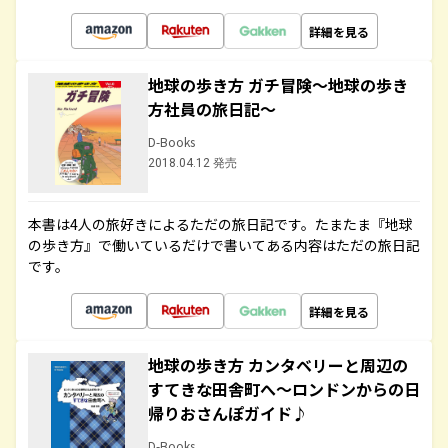
詳細を見る
地球の歩き方 ガチ冒険～地球の歩き
方社員の旅日記～
D-Books
2018.04.12 発売
本書は4人の旅好きによるただの旅日記です。たまたま『地球
の歩き方』で働いているだけで書いてある内容はただの旅日記
です。
詳細を見る
地球の歩き方 カンタベリーと周辺の
すてきな田舎町へ～ロンドンからの日
帰りおさんぽガイド♪
D-Books