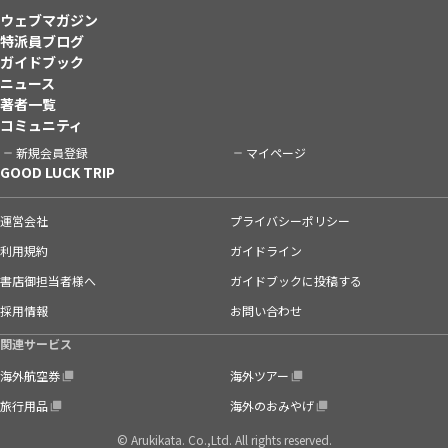
ウェブマガジン
特派員ブログ
ガイドブック
ニュース
著者一覧
コミュニティ
新規会員登録
マイページ
GOOD LUCK TRIP
運営会社
プライバシーポリシー
利用規約
ガイドライン
書店御担当者様へ
ガイドブックに投稿する
採用情報
お問い合わせ
関連サービス
海外航空券
海外ツアー
旅行用品
海外のおみやげ
© Arukikata. Co.,Ltd. All rights reserved.