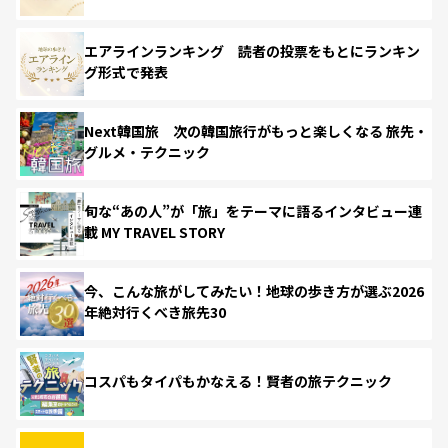
エアラインランキング 読者の投票をもとにランキン
グ形式で発表
Next韓国旅 次の韓国旅行がもっと楽しくなる 旅先・
グルメ・テクニック
旬な“あの人”が「旅」をテーマに語るインタビュー連
載 MY TRAVEL STORY
今、こんな旅がしてみたい！地球の歩き方が選ぶ2026
年絶対行くべき旅先30
コスパもタイパもかなえる！賢者の旅テクニック