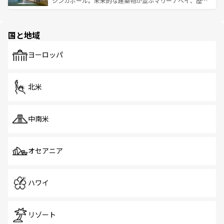
シンガポール。未来的な建築物が並ぶマリーナベイ、歴史
ける。 なお、新着のタイ情報は
コンテンツ一覧
を参照して
そう。 なお、新着の香港情報は
コンテンツ一覧
を参照して
と伝統を感じられるエスニックタウン、多数の緑豊かな公
ほしい。
ほしい。
園や自然保護区など、自然が調和した近代的な景観と文化
の多様性あふれるカラフルな町は、どこを歩いても新しい
国と地域
発見がある。さらに、治安のよさや充実した公共交通機関
も、旅行者にとっては魅力的なポイント。グルメも豊富
で、ホーカーズは地元の風情を楽しめる外せないスポット
ヨーロッパ
だ。訪れる人を飽きさせないシンガポールで、多様な魅力
を体感しよう。 なお、新着のシンガポール情報は
コンテン
ツ一覧
を参照してほしい。
北米
中南米
オセアニア
ハワイ
リゾート