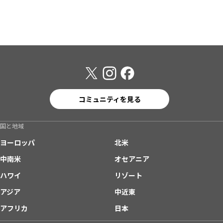
コミュニティを見る
国と地域
ヨーロッパ
北米
中南米
オセアニア
ハワイ
リゾート
アジア
中近東
アフリカ
日本