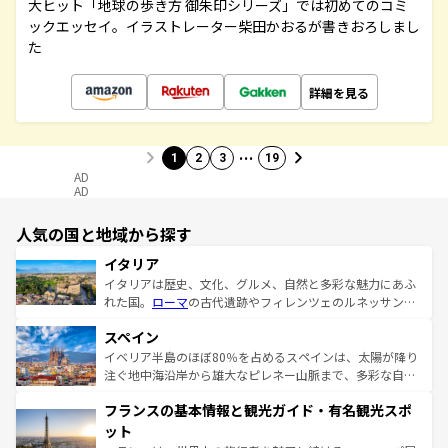
大ヒット「地球の歩き方 御朱印シリーズ」では初めてのコミ
ックエッセイ。イラストレーター柴田かおるが書きおろしまし
た
詳細を見る
…
1
2
3
19
AD
AD
人気の国と地域から探す
イタリア
イタリアは歴史、文化、グルメ、自然と多彩な魅力にあふ
れた国。
ローマ
の古代遺跡やフィレンツェのルネッサンス
美術、ヴェネツィアの運河など、歴史あるスポットはもち
スペイン
ろん、トスカーナの美しい田園風景やアマルフィ海岸の絶
景など、自然景観も見逃せない。観光の合間には、本場の
イベリア半島のほぼ80％を占めるスペインは、太陽が降り
ピザやパスタなど、絶品のイタリア料理を堪能することも
注ぐ地中海沿岸から雄大なピレネー山脈まで、多彩な自然
できる。朝目覚めてから夜眠るまで、すべての瞬間を楽し
と文化が詰まったヨーロッパ屈指の旅行先だ。多様な地域
フランスの基本情報と観光ガイド・有名観光スポ
ませてくれるイタリアで、忘れられない旅をしてみよう！
文化が根付くこの国では、情熱的なフラメンコ、熱気あふ
なお、新着のイタリア情報は
コンテンツ一覧
を参照してほ
れる闘牛、そして美味しいタパスが生活の一部となってい
ット
しい。
る。首都マドリードの洗練された雰囲気や、バルセロナの