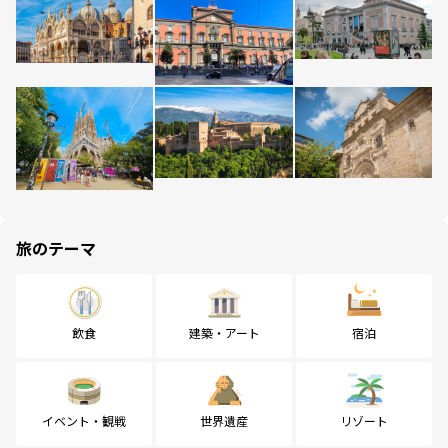
旅のテーマ
飲食
建築・アート
宿泊
イベント・観戦
世界遺産
リゾート