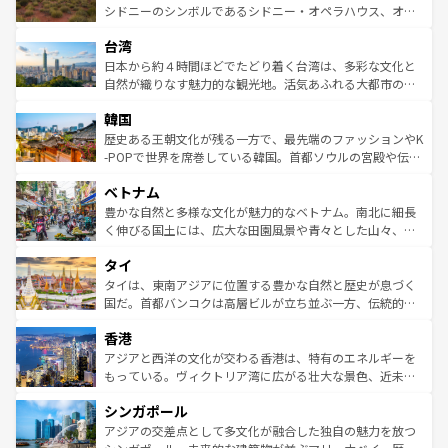
しみながら、その多様性と豊かな歴史を感じることができ
おすすめ。エメラルドグリーンに輝く海をはじめ、豊かな
シドニーのシンボルであるシドニー・オペラハウス、オー
るだろう。車でのロードトリップや列車の旅も、アメリカ
文化や歴史が息づいている。「アロハスピリット」と呼ば
ストラリア東海岸北部に広がる大サンゴ礁地帯グレートバ
ならではの贅沢な旅のスタイルだ。 なお、新着のアメリカ
台湾
れるおもてなしの心で訪れる人々を迎えてくれるハワイの
リアリーフや大陸中央部にそびえるウルル（エアーズロッ
情報は
コンテンツ一覧
を参照してほしい。
人々、おいしいローカルフードやハワイアンミュージッ
ク）、タスマニアの美しい原生林やケアンズの熱帯雨林な
日本から約４時間ほどでたどり着く台湾は、多彩な文化と
ク、伝統的なフラダンスなど、すべてがハワイの魅力を彩
ど、見どころがたくさん。また、カフェやワイン、オージ
自然が織りなす魅力的な観光地。活気あふれる大都市の台
っている。訪れるたびに新しい発見と感動が待っているハ
ービーフなどの食文化も豊かで、美味しいものであふれて
北やノスタルジックな町並みが人気な九份（ジォウフェ
ワイを、存分に味わってほしい。 なお、新着のハワイ情報
韓国
いる。アクティビティも充実しており、サーフィンやダイ
ン）、静ひつな山岳地帯である台湾東部など、都市の喧騒
は
コンテンツ一覧
を参照してほしい。
ビング、ハイキングなど、アウトドア好きにはたまらな
と山間の静けさが共存しており、訪れる人に新しい発見と
歴史ある王朝文化が残る一方で、最先端のファッションやK
い。オーストラリアの多彩な魅力を存分に味わいつくそ
驚きをもたらしてくれる。また、奥深い台湾の食文化も魅
-POPで世界を席巻している韓国。首都ソウルの宮殿や伝統
う。 なお、新着のオーストラリア情報は
コンテンツ一覧
を
力で、夜市などの屋台グルメから高級料理、ヘルシーで美
家屋が並ぶエリアでは韓国の歴史と文化に浸ることがで
参照してほしい。
ベトナム
容にもいいと評判のスイーツなど、バラエティ豊かな料理
き、地方に足を延ばせば四季折々の自然美を楽しむことが
が味わえる。 なお、新着の台湾情報は
コンテンツ一覧
を参
できる。そして、キムチや焼肉、絶品のストリートフード
豊かな自然と多様な文化が魅力的なベトナム。南北に細長
照してほしい。
まで、さまざまな韓国料理が待っている。夜には、韓国な
く伸びる国土には、広大な田園風景や青々とした山々、世
らではのナイトライフも堪能できる。あたたかいホスピタ
界遺産に登録された壮大な自然景観が点在し、都市部では
タイ
リティに包まれながら、韓国の多彩な魅力を心ゆくまで味
急速な発展と共に伝統が息づく。ハノイの古い町並みやホ
わってみてほしい。 なお、新着の韓国情報は
コンテンツ一
ーチミン市のフランス統治時代の建物も、独特の雰囲気を
タイは、東南アジアに位置する豊かな自然と歴史が息づく
覧
を参照してほしい。
醸し出している。また、バラエティの豊かさとおいしさで
国だ。首都バンコクは高層ビルが立ち並ぶ一方、伝統的な
世界中の食通を魅了してやまないベトナム料理も魅力のひ
寺院や市場がいたるところに点在し、古きよき文化と現代
香港
とつ。フォーやバインミー、ベトナムコーヒーなどは、ぜ
の活気が交差している。北部ではチェンマイなどの山岳地
ひ現地で味わいたい。どの地域を訪れてもあたたかい人々
帯で自然と触れ合い、南部ではプーケットやクラビの美し
アジアと西洋の文化が交わる香港は、特有のエネルギーを
が旅行者を迎えてくれるので、きっと忘れられない旅にな
いビーチでリゾート気分を楽しむことができる。タイ料理
もっている。ヴィクトリア湾に広がる壮大な景色、近未来
るはずだ。 なお、新着のベトナム情報は
コンテンツ一覧
を
は世界的に有名で、屋台から高級レストランまで味覚を刺
的なアートスポット、そして歴史と現代が融合した町並
参照してほしい。
シンガポール
激する。気候は一年中温暖で、どの季節にも異なる楽しみ
み、どこを訪れても感動するはず。観光スポットが密集し
が待っている。親しみやすいタイの人々、仏教を中心とし
ており、効率よく見どころを回れるのも魅力。息をのむよ
アジアの交差点として多文化が融合した独自の魅力を放つ
た文化、そして多様な観光資源が、訪れる旅人を魅了し続
うな絶景から文化的な体験まで、香港を存分に楽しみ尽く