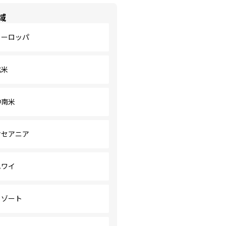
域
ヨーロッパ
北米
中南米
オセアニア
ハワイ
リゾート