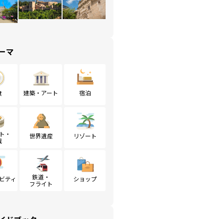
ーマ
食
建築・アート
宿泊
ト・
世界遺産
リゾート
戦
鉄道・
ビティ
ショップ
フライト