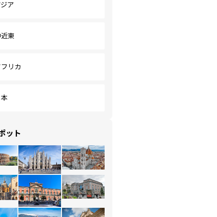
アジア
中近東
アフリカ
日本
ポット