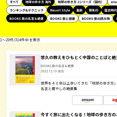
すべて
地球の歩き方 海外
地球の歩き方 Jシリーズ（国内）
aru
ランキング&テクニック
Resort Style
島旅
御朱印
歴史時代
BOOKS 旅の名言＆絶景
BOOKS 旅と健康
BOOKS 旅の読み物
1〜20件/314件中 を表示
悠久の教えをひもとく中国のことばと絶
BOOKS 旅の名言＆絶景
2022.12.15 発売
世界を４０年以上歩いてきた「地球の歩き方
名言と癒やしの絶景集
今すぐ旅に出たくなる！地球の歩き方の