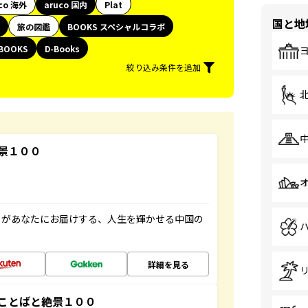
co 海外
aruco 国内
Plat
国と地
旅の図鑑
BOOKS スペシャルコラボ
BOOKS
D-Books
絞り込み条件を追加
景１００
」があなたにお届けする、人生を輝かせる中国の
詳細を見る
ことばと絶景１００