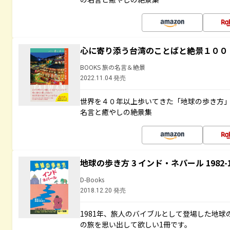
心に寄り添う台湾のことばと絶景１００
BOOKS 旅の名言＆絶景
2022.11.04 発売
世界を４０年以上歩いてきた「地球の歩き方
名言と癒やしの絶景集
地球の歩き方 3 インド・ネパール 1982
D-Books
2018.12.20 発売
1981年、旅人のバイブルとして登場した地
の旅を思い出して欲しい1冊です。