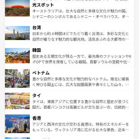
文化が魅力。旅行者はアメリカの各地域で異なる魅力を楽
島だが、静かな自然を求めるならマウイ島やカウアイ島が
光スポット
しみながら、その多様性と豊かな歴史を感じることができ
おすすめ。エメラルドグリーンに輝く海をはじめ、豊かな
オーストラリアは、壮大な自然と多様な文化が魅力の国。
るだろう。車でのロードトリップや列車の旅も、アメリカ
文化や歴史が息づいている。「アロハスピリット」と呼ば
シドニーのシンボルであるシドニー・オペラハウス、オー
ならではの贅沢な旅のスタイルだ。 なお、新着のアメリカ
れるおもてなしの心で訪れる人々を迎えてくれるハワイの
ストラリア東海岸北部に広がる大サンゴ礁地帯グレートバ
情報は
コンテンツ一覧
を参照してほしい。
人々、おいしいローカルフードやハワイアンミュージッ
台湾
リアリーフや大陸中央部にそびえるウルル（エアーズロッ
ク、伝統的なフラダンスなど、すべてがハワイの魅力を彩
ク）、タスマニアの美しい原生林やケアンズの熱帯雨林な
日本から約４時間ほどでたどり着く台湾は、多彩な文化と
っている。訪れるたびに新しい発見と感動が待っているハ
ど、見どころがたくさん。また、カフェやワイン、オージ
自然が織りなす魅力的な観光地。活気あふれる大都市の台
ワイを、存分に味わってほしい。 なお、新着のハワイ情報
ービーフなどの食文化も豊かで、美味しいものであふれて
北やノスタルジックな町並みが人気な九份（ジォウフェ
は
コンテンツ一覧
を参照してほしい。
韓国
いる。アクティビティも充実しており、サーフィンやダイ
ン）、静ひつな山岳地帯である台湾東部など、都市の喧騒
ビング、ハイキングなど、アウトドア好きにはたまらな
と山間の静けさが共存しており、訪れる人に新しい発見と
歴史ある王朝文化が残る一方で、最先端のファッションやK
い。オーストラリアの多彩な魅力を存分に味わいつくそ
驚きをもたらしてくれる。また、奥深い台湾の食文化も魅
-POPで世界を席巻している韓国。首都ソウルの宮殿や伝統
う。 なお、新着のオーストラリア情報は
コンテンツ一覧
を
力で、夜市などの屋台グルメから高級料理、ヘルシーで美
家屋が並ぶエリアでは韓国の歴史と文化に浸ることがで
参照してほしい。
ベトナム
容にもいいと評判のスイーツなど、バラエティ豊かな料理
き、地方に足を延ばせば四季折々の自然美を楽しむことが
が味わえる。 なお、新着の台湾情報は
コンテンツ一覧
を参
できる。そして、キムチや焼肉、絶品のストリートフード
豊かな自然と多様な文化が魅力的なベトナム。南北に細長
照してほしい。
まで、さまざまな韓国料理が待っている。夜には、韓国な
く伸びる国土には、広大な田園風景や青々とした山々、世
らではのナイトライフも堪能できる。あたたかいホスピタ
界遺産に登録された壮大な自然景観が点在し、都市部では
タイ
リティに包まれながら、韓国の多彩な魅力を心ゆくまで味
急速な発展と共に伝統が息づく。ハノイの古い町並みやホ
わってみてほしい。 なお、新着の韓国情報は
コンテンツ一
ーチミン市のフランス統治時代の建物も、独特の雰囲気を
タイは、東南アジアに位置する豊かな自然と歴史が息づく
覧
を参照してほしい。
醸し出している。また、バラエティの豊かさとおいしさで
国だ。首都バンコクは高層ビルが立ち並ぶ一方、伝統的な
世界中の食通を魅了してやまないベトナム料理も魅力のひ
寺院や市場がいたるところに点在し、古きよき文化と現代
香港
とつ。フォーやバインミー、ベトナムコーヒーなどは、ぜ
の活気が交差している。北部ではチェンマイなどの山岳地
ひ現地で味わいたい。どの地域を訪れてもあたたかい人々
帯で自然と触れ合い、南部ではプーケットやクラビの美し
アジアと西洋の文化が交わる香港は、特有のエネルギーを
が旅行者を迎えてくれるので、きっと忘れられない旅にな
いビーチでリゾート気分を楽しむことができる。タイ料理
もっている。ヴィクトリア湾に広がる壮大な景色、近未来
るはずだ。 なお、新着のベトナム情報は
コンテンツ一覧
を
は世界的に有名で、屋台から高級レストランまで味覚を刺
的なアートスポット、そして歴史と現代が融合した町並