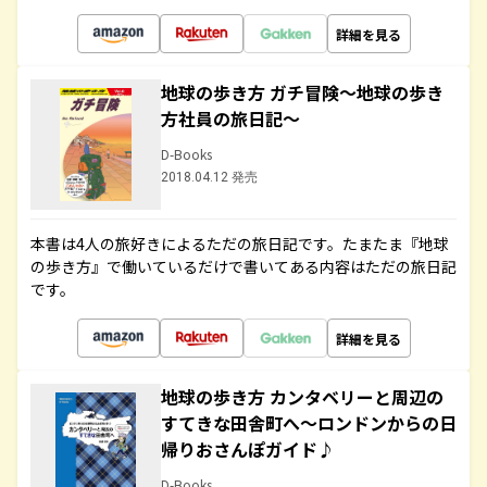
詳細を見る
地球の歩き方 ガチ冒険～地球の歩き
方社員の旅日記～
D-Books
2018.04.12 発売
本書は4人の旅好きによるただの旅日記です。たまたま『地球
の歩き方』で働いているだけで書いてある内容はただの旅日記
です。
詳細を見る
地球の歩き方 カンタベリーと周辺の
すてきな田舎町へ～ロンドンからの日
帰りおさんぽガイド♪
D-Books