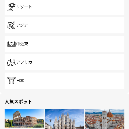
リゾート
アジア
中近東
アフリカ
日本
人気スポット