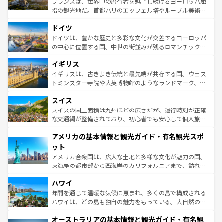
フランスは、世界中の旅行者を魅了し続けるヨーロッパ屈
アートに溢れた街角から、地方では古代ローマ遺跡や中世
指の観光地だ。首都パリのエッフェル塔やルーブル美術館
の城塞都市、穏やかなビーチリゾートまで多彩な表情を見
といった象徴的なスポットから、田舎町の古風な美しさま
せる。地方によって風土や気候が異なるスペインはその個
ドイツ
で、幅広い魅力が詰まっている。華麗な宮殿、歴史的な大
性で訪れる人を魅了する。 なお、新着のスペイン情報は
コ
聖堂、美しいビーチ、そして豊かな自然が、訪れる者を心
ドイツは、豊かな歴史と多彩な文化が交差するヨーロッパ
ンテンツ一覧
を参照してほしい。
から魅了する。また、フランスは美食の国としても知ら
の中心に位置する国。中世の街並みが残るロマンチック街
れ、フランス料理はユネスコ無形文化遺産にも登録されて
道から、未来を先取りするようなモダンな都市まで多様な
イギリス
いる。シャンパンの発祥地であるランス、プロヴァンスの
顔を持つこの国は、どこを歩いても飽きることがない。ベ
香り高いラベンダー畑など、多彩な楽しみ方が可能だ。さ
ルリンの文化的活気、バイエルン州のアルプスの絶景、そ
イギリスは、古きよき伝統と最先端が共存する国。ウェス
らに、パリ以外の地域にも魅力が溢れており、どの街角に
してライン川沿いのワイン畑といった風景は必見。ビール
トミンスター寺院や大英博物館のようなランドマーク、歴
も豊かな歴史と文化が息づいている。パリ以外の個性あふ
とソーセージを味わいながら地元の人と過ごす楽しい時間
史ある大学都市、美しい丘陵地帯や牧歌的な風景など、エ
れる地方に足を運ぶとそれぞれで全く異なる文化を体験で
スイス
は、お酒好きな人にはぜひ体験してほしい。 なお、新着の
リアごとに異なる魅力がある。また、優雅なアフタヌーン
きるだろう。 なお、新着のフランス情報は
コンテンツ一覧
ドイツ情報は
コンテンツ一覧
を参照してほしい。
ティー、ビール好きにはたまらない英国パブ、サッカー観
スイスの国土面積は九州ほどの広さだが、運行時刻が正確
を参照してほしい。
戦など、本場だからこそできる体験も豊富。イギリスを旅
な交通網が整備されており、初心者でも安心して個人旅行
して楽しみつくそう。 なお、新着のイギリス情報は
コンテ
を楽しめる。日本同様に時刻表どおりの旅が可能だ。中世
アメリカの基本情報と観光ガイド・有名観光スポ
ンツ一覧
を参照してほしい。
の建物がそのまま残る町や、スイスならではのユニークな
博物館もあり、アルプス観光だけでなく町歩きも満喫する
ット
ことができる。国民の所得が高いため物価も高いが、旅行
アメリカ合衆国は、広大な土地と多様な文化が魅力の国。
者向けの交通パス提供のサービスもあり、うまく活用すれ
東海岸の都市部から西海岸のカリフォルニアまで、訪れる
ば市内交通費無料で観光を楽しむこともできる。 なお、新
場所ごとに異なる風景と体験が待っている。ニューヨーク
着のスイス情報は
コンテンツ一覧
を参照してほしい。
ハワイ
のような巨大都市は、観光、ショッピング、エンターテイ
ンメントが詰まった刺激的なスポットだ。一方、アメリカ
年間を通じて温暖な気候に恵まれ、多くの島で構成される
西部には大自然が広がり、グランドキャニオンやイエロー
ハワイは、どの島も独自の魅力をもっている。大自然の神
ストーン国立公園といった絶景が堪能できる。さらに、南
秘を感じたいなら、火山が生み出した壮大な景観を誇るハ
オーストラリアの基本情報と観光ガイド・有名観
部のニューオーリンズでは、音楽と美食が融合した独特の
ワイ島は見逃せない。また、定番の観光地といえばオアフ