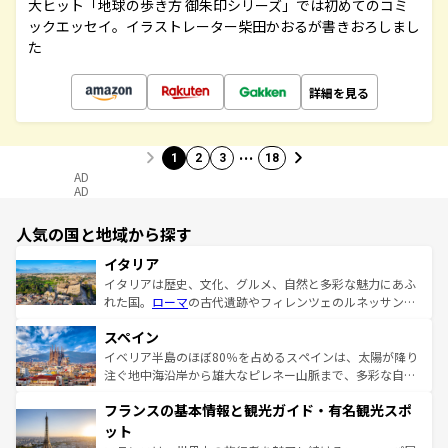
大ヒット「地球の歩き方 御朱印シリーズ」では初めてのコミ
ックエッセイ。イラストレーター柴田かおるが書きおろしまし
た
詳細を見る
…
1
2
3
18
AD
AD
人気の国と地域から探す
イタリア
イタリアは歴史、文化、グルメ、自然と多彩な魅力にあふ
れた国。
ローマ
の古代遺跡やフィレンツェのルネッサンス
美術、ヴェネツィアの運河など、歴史あるスポットはもち
スペイン
ろん、トスカーナの美しい田園風景やアマルフィ海岸の絶
景など、自然景観も見逃せない。観光の合間には、本場の
イベリア半島のほぼ80％を占めるスペインは、太陽が降り
ピザやパスタなど、絶品のイタリア料理を堪能することも
注ぐ地中海沿岸から雄大なピレネー山脈まで、多彩な自然
できる。朝目覚めてから夜眠るまで、すべての瞬間を楽し
と文化が詰まったヨーロッパ屈指の旅行先だ。多様な地域
フランスの基本情報と観光ガイド・有名観光スポ
ませてくれるイタリアで、忘れられない旅をしてみよう！
文化が根付くこの国では、情熱的なフラメンコ、熱気あふ
なお、新着のイタリア情報は
コンテンツ一覧
を参照してほ
れる闘牛、そして美味しいタパスが生活の一部となってい
ット
しい。
る。首都マドリードの洗練された雰囲気や、バルセロナの