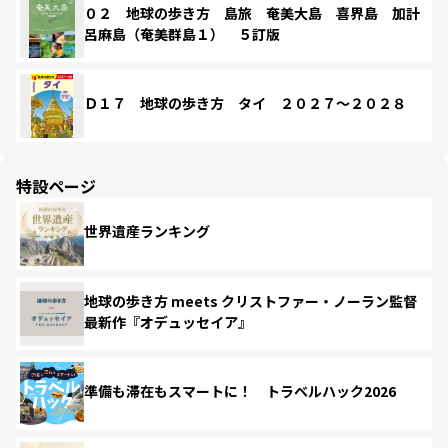
０２ 地球の歩き方 島旅 奄美大島 喜界島 加計
呂麻島（奄美群島１） ５訂版
Ｄ１７ 地球の歩き方 タイ ２０２７～２０２８
特設ページ
世界遺産ランキング
地球の歩き方 meets クリストファー・ノーラン監督
最新作『オデュッセイア』
準備も滞在もスマートに！ トラベルハック2026