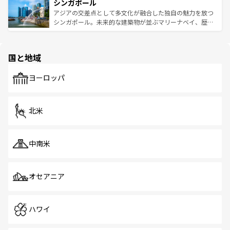
参照してほしい。
シンガポール
激する。気候は一年中温暖で、どの季節にも異なる楽しみ
み、どこを訪れても感動するはず。観光スポットが密集し
が待っている。親しみやすいタイの人々、仏教を中心とし
ており、効率よく見どころを回れるのも魅力。息をのむよ
アジアの交差点として多文化が融合した独自の魅力を放つ
た文化、そして多様な観光資源が、訪れる旅人を魅了し続
うな絶景から文化的な体験まで、香港を存分に楽しみ尽く
シンガポール。未来的な建築物が並ぶマリーナベイ、歴史
ける。 なお、新着のタイ情報は
コンテンツ一覧
を参照して
そう。 なお、新着の香港情報は
コンテンツ一覧
を参照して
と伝統を感じられるエスニックタウン、多数の緑豊かな公
ほしい。
ほしい。
園や自然保護区など、自然が調和した近代的な景観と文化
の多様性あふれるカラフルな町は、どこを歩いても新しい
国と地域
発見がある。さらに、治安のよさや充実した公共交通機関
も、旅行者にとっては魅力的なポイント。グルメも豊富
で、ホーカーズは地元の風情を楽しめる外せないスポット
ヨーロッパ
だ。訪れる人を飽きさせないシンガポールで、多様な魅力
を体感しよう。 なお、新着のシンガポール情報は
コンテン
ツ一覧
を参照してほしい。
北米
中南米
オセアニア
ハワイ