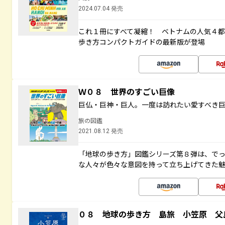
2024.07.04 発売
これ１冊にすべて凝縮！ ベトナムの人気４
歩き方コンパクトガイドの最新版が登場
Ｗ０８ 世界のすごい巨像
巨仏・巨神・巨人。一度は訪れたい愛すべき
旅の図鑑
2021.08.12 発売
「地球の歩き方」図鑑シリーズ第８弾は、で
な人々が色々な意図を持って立ち上げてきた
０８ 地球の歩き方 島旅 小笠原 父