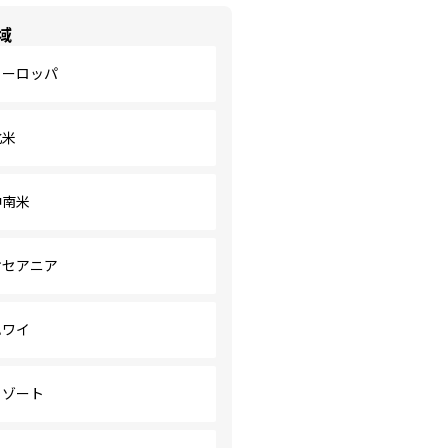
域
ヨーロッパ
北米
中南米
オセアニア
ハワイ
リゾート