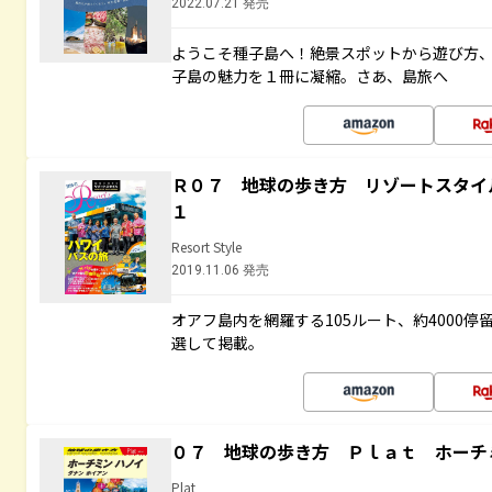
2022.07.21 発売
ようこそ種子島へ！絶景スポットから遊び方
子島の魅力を１冊に凝縮。さあ、島旅へ
Ｒ０７ 地球の歩き方 リゾートスタイ
１
Resort Style
2019.11.06 発売
オアフ島内を網羅する105ルート、約4000
選して掲載。
０７ 地球の歩き方 Ｐｌａｔ ホーチ
Plat