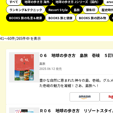
すべて
地球の歩き方 海外
地球の歩き方 Jシリーズ（国内）
aru
ランキング&テクニック
Resort Style
島旅
御朱印
歴史時
BOOKS 旅の名言＆絶景
BOOKS 旅と健康
BOOKS 旅の読み物
41〜60件/265件中 を表示
０６ 地球の歩き方 島旅 壱岐 ５訂
島旅
2025.06.12 発売
豊かな自然に恵まれた神々の島、壱岐。グル
た壱岐の魅力を凝縮！さあ、島旅へ！
Ｒ０６ 地球の歩き方 リゾートスタイ