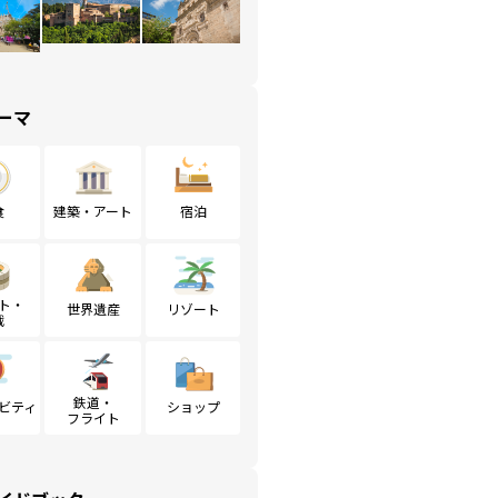
ーマ
食
建築・アート
宿泊
ト・
世界遺産
リゾート
戦
鉄道・
ビティ
ショップ
フライト