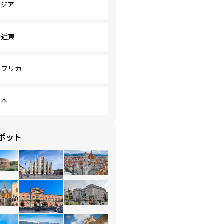
アジア
中近東
アフリカ
日本
ポット