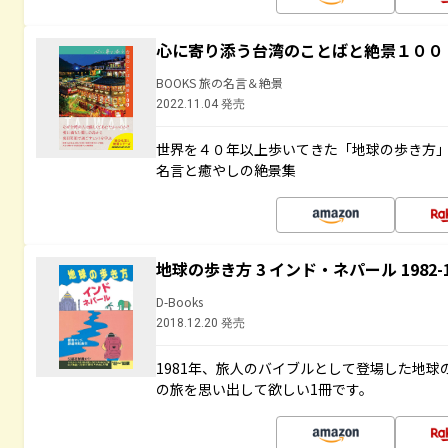
心に寄り添う台湾のことばと絶景１００
BOOKS 旅の名言＆絶景
2022.11.04 発売
世界を４０年以上歩いてきた「地球の歩き方
名言と癒やしの絶景集
地球の歩き方 3 インド・ネパール 1982
D-Books
2018.12.20 発売
1981年、旅人のバイブルとして登場した地
の旅を思い出して欲しい1冊です。