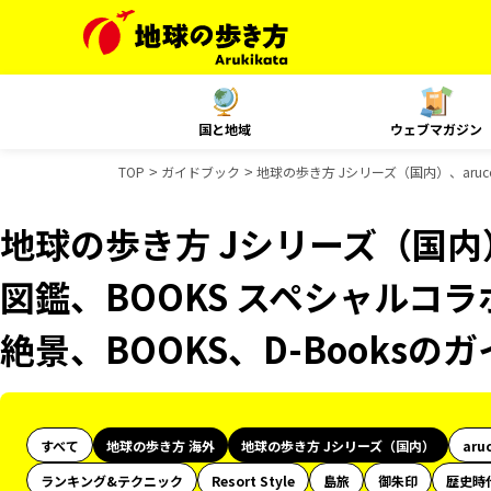
国と地域
ウェブマガジン
TOP
ガイドブック
地球の歩き方 Jシリーズ（国内）、aruc
地球の歩き方 Jシリーズ（国内）
図鑑、BOOKS スペシャルコラ
絶景、BOOKS、D-Books
すべて
地球の歩き方 海外
地球の歩き方 Jシリーズ（国内）
aru
ランキング&テクニック
Resort Style
島旅
御朱印
歴史時