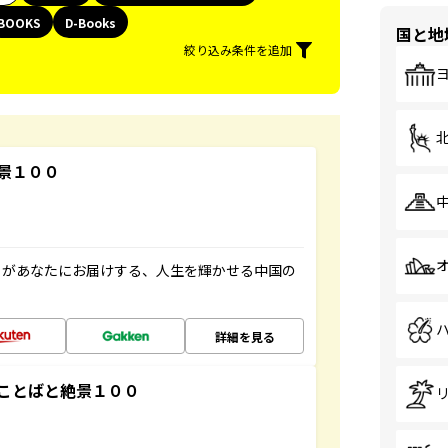
BOOKS
D-Books
国と地
絞り込み条件を追加
景１００
」があなたにお届けする、人生を輝かせる中国の
詳細を見る
ことばと絶景１００