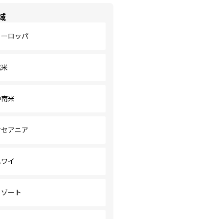
域
ヨーロッパ
北米
中南米
オセアニア
ハワイ
リゾート