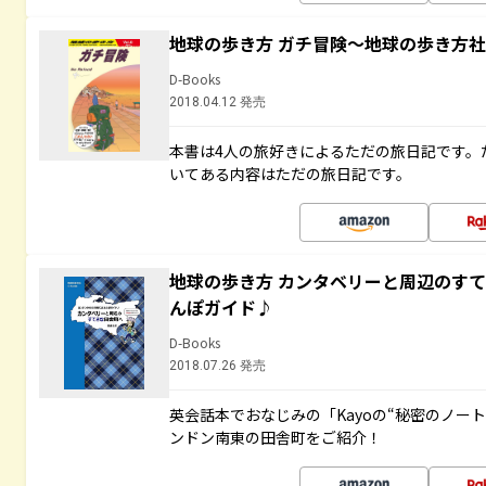
地球の歩き方 ガチ冒険～地球の歩き方
D-Books
2018.04.12 発売
本書は4人の旅好きによるただの旅日記です。
いてある内容はただの旅日記です。
地球の歩き方 カンタベリーと周辺のす
んぽガイド♪
D-Books
2018.07.26 発売
英会話本でおなじみの「Kayoの“秘密のノー
ンドン南東の田舎町をご紹介！