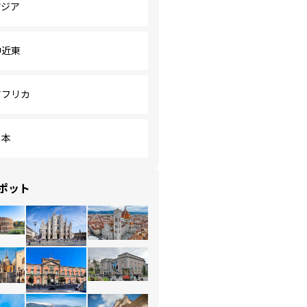
アジア
中近東
アフリカ
日本
ポット