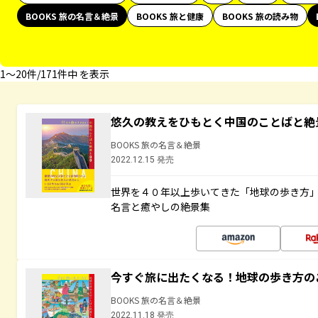
BOOKS 旅の名言＆絶景
BOOKS 旅と健康
BOOKS 旅の読み物
1〜20件/171件中 を表示
悠久の教えをひもとく中国のことばと絶
BOOKS 旅の名言＆絶景
2022.12.15 発売
世界を４０年以上歩いてきた「地球の歩き方
名言と癒やしの絶景集
今すぐ旅に出たくなる！地球の歩き方の
BOOKS 旅の名言＆絶景
2022.11.18 発売