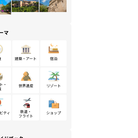
ーマ
食
建築・アート
宿泊
ト・
世界遺産
リゾート
戦
鉄道・
ビティ
ショップ
フライト