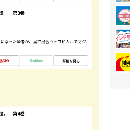
憶。 第3巻
とになった筆者が、島で出合うトロピカルでマジ
詳細を見る
憶。 第4巻