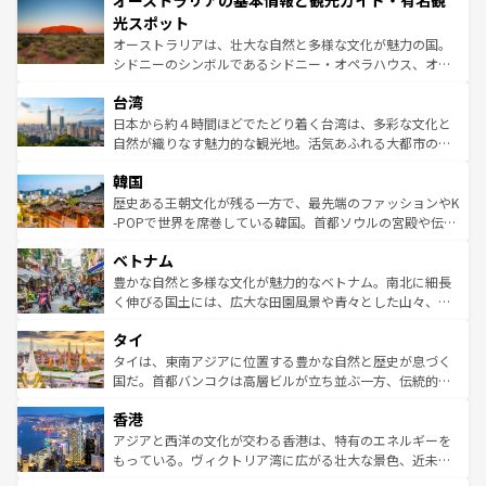
オーストラリアの基本情報と観光ガイド・有名観
ワイ島は見逃せない。また、定番の観光地といえばオアフ
文化が魅力。旅行者はアメリカの各地域で異なる魅力を楽
島だが、静かな自然を求めるならマウイ島やカウアイ島が
光スポット
しみながら、その多様性と豊かな歴史を感じることができ
おすすめ。エメラルドグリーンに輝く海をはじめ、豊かな
オーストラリアは、壮大な自然と多様な文化が魅力の国。
るだろう。車でのロードトリップや列車の旅も、アメリカ
文化や歴史が息づいている。「アロハスピリット」と呼ば
シドニーのシンボルであるシドニー・オペラハウス、オー
ならではの贅沢な旅のスタイルだ。 なお、新着のアメリカ
れるおもてなしの心で訪れる人々を迎えてくれるハワイの
ストラリア東海岸北部に広がる大サンゴ礁地帯グレートバ
情報は
コンテンツ一覧
を参照してほしい。
人々、おいしいローカルフードやハワイアンミュージッ
台湾
リアリーフや大陸中央部にそびえるウルル（エアーズロッ
ク、伝統的なフラダンスなど、すべてがハワイの魅力を彩
ク）、タスマニアの美しい原生林やケアンズの熱帯雨林な
日本から約４時間ほどでたどり着く台湾は、多彩な文化と
っている。訪れるたびに新しい発見と感動が待っているハ
ど、見どころがたくさん。また、カフェやワイン、オージ
自然が織りなす魅力的な観光地。活気あふれる大都市の台
ワイを、存分に味わってほしい。 なお、新着のハワイ情報
ービーフなどの食文化も豊かで、美味しいものであふれて
北やノスタルジックな町並みが人気な九份（ジォウフェ
は
コンテンツ一覧
を参照してほしい。
韓国
いる。アクティビティも充実しており、サーフィンやダイ
ン）、静ひつな山岳地帯である台湾東部など、都市の喧騒
ビング、ハイキングなど、アウトドア好きにはたまらな
と山間の静けさが共存しており、訪れる人に新しい発見と
歴史ある王朝文化が残る一方で、最先端のファッションやK
い。オーストラリアの多彩な魅力を存分に味わいつくそ
驚きをもたらしてくれる。また、奥深い台湾の食文化も魅
-POPで世界を席巻している韓国。首都ソウルの宮殿や伝統
う。 なお、新着のオーストラリア情報は
コンテンツ一覧
を
力で、夜市などの屋台グルメから高級料理、ヘルシーで美
家屋が並ぶエリアでは韓国の歴史と文化に浸ることがで
参照してほしい。
ベトナム
容にもいいと評判のスイーツなど、バラエティ豊かな料理
き、地方に足を延ばせば四季折々の自然美を楽しむことが
が味わえる。 なお、新着の台湾情報は
コンテンツ一覧
を参
できる。そして、キムチや焼肉、絶品のストリートフード
豊かな自然と多様な文化が魅力的なベトナム。南北に細長
照してほしい。
まで、さまざまな韓国料理が待っている。夜には、韓国な
く伸びる国土には、広大な田園風景や青々とした山々、世
らではのナイトライフも堪能できる。あたたかいホスピタ
界遺産に登録された壮大な自然景観が点在し、都市部では
タイ
リティに包まれながら、韓国の多彩な魅力を心ゆくまで味
急速な発展と共に伝統が息づく。ハノイの古い町並みやホ
わってみてほしい。 なお、新着の韓国情報は
コンテンツ一
ーチミン市のフランス統治時代の建物も、独特の雰囲気を
タイは、東南アジアに位置する豊かな自然と歴史が息づく
覧
を参照してほしい。
醸し出している。また、バラエティの豊かさとおいしさで
国だ。首都バンコクは高層ビルが立ち並ぶ一方、伝統的な
世界中の食通を魅了してやまないベトナム料理も魅力のひ
寺院や市場がいたるところに点在し、古きよき文化と現代
香港
とつ。フォーやバインミー、ベトナムコーヒーなどは、ぜ
の活気が交差している。北部ではチェンマイなどの山岳地
ひ現地で味わいたい。どの地域を訪れてもあたたかい人々
帯で自然と触れ合い、南部ではプーケットやクラビの美し
アジアと西洋の文化が交わる香港は、特有のエネルギーを
が旅行者を迎えてくれるので、きっと忘れられない旅にな
いビーチでリゾート気分を楽しむことができる。タイ料理
もっている。ヴィクトリア湾に広がる壮大な景色、近未来
るはずだ。 なお、新着のベトナム情報は
コンテンツ一覧
を
は世界的に有名で、屋台から高級レストランまで味覚を刺
的なアートスポット、そして歴史と現代が融合した町並