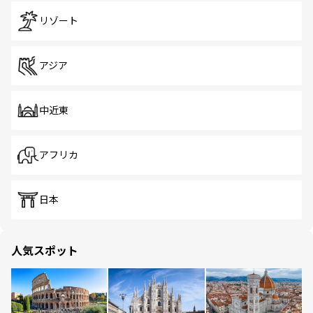
リゾート
アジア
中近東
アフリカ
日本
人気スポット