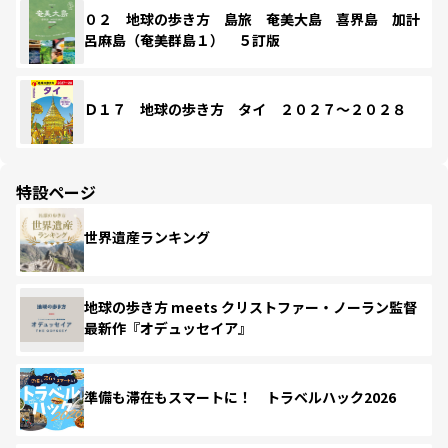
０２ 地球の歩き方 島旅 奄美大島 喜界島 加計
呂麻島（奄美群島１） ５訂版
Ｄ１７ 地球の歩き方 タイ ２０２７～２０２８
特設ページ
世界遺産ランキング
地球の歩き方 meets クリストファー・ノーラン監督
最新作『オデュッセイア』
準備も滞在もスマートに！ トラベルハック2026