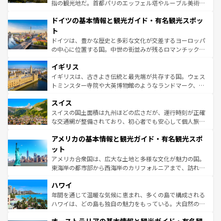
アートに溢れた街角から、地方では古代ローマ遺跡や中世
指の観光地だ。首都パリのエッフェル塔やルーブル美術館
の城塞都市、穏やかなビーチリゾートまで多彩な表情を見
といった象徴的なスポットから、田舎町の古風な美しさま
せる。地方によって風土や気候が異なるスペインはその個
ドイツの基本情報と観光ガイド・有名観光スポッ
で、幅広い魅力が詰まっている。華麗な宮殿、歴史的な大
性で訪れる人を魅了する。 なお、新着のスペイン情報は
コ
聖堂、美しいビーチ、そして豊かな自然が、訪れる者を心
ト
ンテンツ一覧
を参照してほしい。
から魅了する。また、フランスは美食の国としても知ら
ドイツは、豊かな歴史と多彩な文化が交差するヨーロッパ
れ、フランス料理はユネスコ無形文化遺産にも登録されて
の中心に位置する国。中世の街並みが残るロマンチック街
いる。シャンパンの発祥地であるランス、プロヴァンスの
道から、未来を先取りするようなモダンな都市まで多様な
香り高いラベンダー畑など、多彩な楽しみ方が可能だ。さ
イギリス
顔を持つこの国は、どこを歩いても飽きることがない。ベ
らに、パリ以外の地域にも魅力が溢れており、どの街角に
ルリンの文化的活気、バイエルン州のアルプスの絶景、そ
イギリスは、古きよき伝統と最先端が共存する国。ウェス
も豊かな歴史と文化が息づいている。パリ以外の個性あふ
してライン川沿いのワイン畑といった風景は必見。ビール
トミンスター寺院や大英博物館のようなランドマーク、歴
れる地方に足を運ぶとそれぞれで全く異なる文化を体験で
とソーセージを味わいながら地元の人と過ごす楽しい時間
史ある大学都市、美しい丘陵地帯や牧歌的な風景など、エ
きるだろう。 なお、新着のフランス情報は
コンテンツ一覧
スイス
は、お酒好きな人にはぜひ体験してほしい。 なお、新着の
リアごとに異なる魅力がある。また、優雅なアフタヌーン
を参照してほしい。
ドイツ情報は
コンテンツ一覧
を参照してほしい。
ティー、ビール好きにはたまらない英国パブ、サッカー観
スイスの国土面積は九州ほどの広さだが、運行時刻が正確
戦など、本場だからこそできる体験も豊富。イギリスを旅
な交通網が整備されており、初心者でも安心して個人旅行
して楽しみつくそう。 なお、新着のイギリス情報は
コンテ
を楽しめる。日本同様に時刻表どおりの旅が可能だ。中世
アメリカの基本情報と観光ガイド・有名観光スポ
ンツ一覧
を参照してほしい。
の建物がそのまま残る町や、スイスならではのユニークな
博物館もあり、アルプス観光だけでなく町歩きも満喫する
ット
ことができる。国民の所得が高いため物価も高いが、旅行
アメリカ合衆国は、広大な土地と多様な文化が魅力の国。
者向けの交通パス提供のサービスもあり、うまく活用すれ
東海岸の都市部から西海岸のカリフォルニアまで、訪れる
ば市内交通費無料で観光を楽しむこともできる。 なお、新
場所ごとに異なる風景と体験が待っている。ニューヨーク
着のスイス情報は
コンテンツ一覧
を参照してほしい。
ハワイ
のような巨大都市は、観光、ショッピング、エンターテイ
ンメントが詰まった刺激的なスポットだ。一方、アメリカ
年間を通じて温暖な気候に恵まれ、多くの島で構成される
西部には大自然が広がり、グランドキャニオンやイエロー
ハワイは、どの島も独自の魅力をもっている。大自然の神
ストーン国立公園といった絶景が堪能できる。さらに、南
秘を感じたいなら、火山が生み出した壮大な景観を誇るハ
部のニューオーリンズでは、音楽と美食が融合した独特の