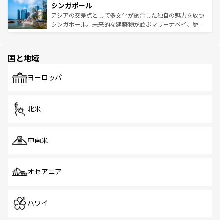
参照してほしい。
シンガポール
激する。気候は一年中温暖で、どの季節にも異なる楽しみ
み、どこを訪れても感動するはず。観光スポットが密集し
が待っている。親しみやすいタイの人々、仏教を中心とし
ており、効率よく見どころを回れるのも魅力。息をのむよ
アジアの交差点として多文化が融合した独自の魅力を放つ
た文化、そして多様な観光資源が、訪れる旅人を魅了し続
うな絶景から文化的な体験まで、香港を存分に楽しみ尽く
シンガポール。未来的な建築物が並ぶマリーナベイ、歴史
ける。 なお、新着のタイ情報は
コンテンツ一覧
を参照して
そう。 なお、新着の香港情報は
コンテンツ一覧
を参照して
と伝統を感じられるエスニックタウン、多数の緑豊かな公
ほしい。
ほしい。
園や自然保護区など、自然が調和した近代的な景観と文化
の多様性あふれるカラフルな町は、どこを歩いても新しい
国と地域
発見がある。さらに、治安のよさや充実した公共交通機関
も、旅行者にとっては魅力的なポイント。グルメも豊富
で、ホーカーズは地元の風情を楽しめる外せないスポット
ヨーロッパ
だ。訪れる人を飽きさせないシンガポールで、多様な魅力
を体感しよう。 なお、新着のシンガポール情報は
コンテン
ツ一覧
を参照してほしい。
北米
中南米
オセアニア
ハワイ