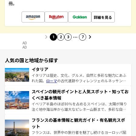
冊。
詳細を見る
…
1
2
3
7
AD
AD
人気の国と地域から探す
イタリア
イタリアは歴史、文化、グルメ、自然と多彩な魅力にあふ
れた国。
ローマ
の古代遺跡やフィレンツェのルネッサンス
美術、ヴェネツィアの運河など、歴史あるスポットはもち
スペインの観光ポイントと人気スポット・知ってお
ろん、トスカーナの美しい田園風景やアマルフィ海岸の絶
景など、自然景観も見逃せない。観光の合間には、本場の
くべき基本情報
ピザやパスタなど、絶品のイタリア料理を堪能することも
イベリア半島のほぼ80％を占めるスペインは、太陽が降り
できる。朝目覚めてから夜眠るまで、すべての瞬間を楽し
注ぐ地中海沿岸から雄大なピレネー山脈まで、多彩な自然
ませてくれるイタリアで、忘れられない旅をしてみよう！
と文化が詰まったヨーロッパ屈指の旅行先だ。多様な地域
なお、新着のイタリア情報は
コンテンツ一覧
を参照してほ
フランスの基本情報と観光ガイド・有名観光スポ
文化が根付くこの国では、情熱的なフラメンコ、熱気あふ
しい。
れる闘牛、そして美味しいタパスが生活の一部となってい
ット
る。首都マドリードの洗練された雰囲気や、バルセロナの
フランスは、世界中の旅行者を魅了し続けるヨーロッパ屈