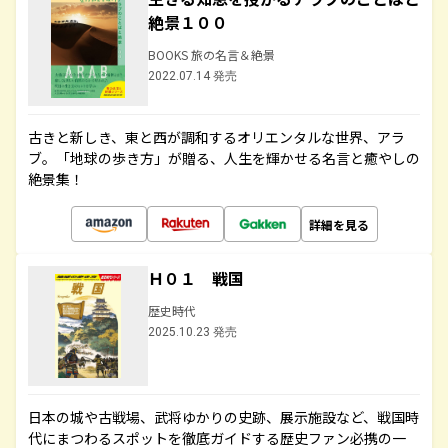
絶景１００
BOOKS 旅の名言＆絶景
2022.07.14 発売
古きと新しき、東と西が調和するオリエンタルな世界、アラ
ブ。「地球の歩き方」が贈る、人生を輝かせる名言と癒やしの
絶景集！
詳細を見る
Ｈ０１ 戦国
歴史時代
2025.10.23 発売
日本の城や古戦場、武将ゆかりの史跡、展示施設など、戦国時
代にまつわるスポットを徹底ガイドする歴史ファン必携の一