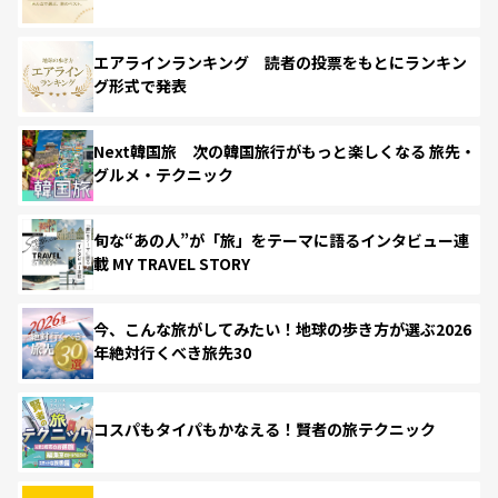
エアラインランキング 読者の投票をもとにランキン
グ形式で発表
Next韓国旅 次の韓国旅行がもっと楽しくなる 旅先・
グルメ・テクニック
旬な“あの人”が「旅」をテーマに語るインタビュー連
載 MY TRAVEL STORY
今、こんな旅がしてみたい！地球の歩き方が選ぶ2026
年絶対行くべき旅先30
コスパもタイパもかなえる！賢者の旅テクニック