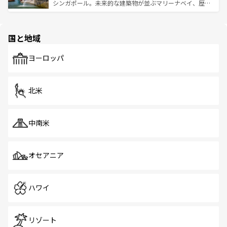
た文化、そして多様な観光資源が、訪れる旅人を魅了し続
うな絶景から文化的な体験まで、香港を存分に楽しみ尽く
シンガポール。未来的な建築物が並ぶマリーナベイ、歴史
ける。 なお、新着のタイ情報は
コンテンツ一覧
を参照して
そう。 なお、新着の香港情報は
コンテンツ一覧
を参照して
と伝統を感じられるエスニックタウン、多数の緑豊かな公
ほしい。
ほしい。
園や自然保護区など、自然が調和した近代的な景観と文化
の多様性あふれるカラフルな町は、どこを歩いても新しい
国と地域
発見がある。さらに、治安のよさや充実した公共交通機関
も、旅行者にとっては魅力的なポイント。グルメも豊富
で、ホーカーズは地元の風情を楽しめる外せないスポット
ヨーロッパ
だ。訪れる人を飽きさせないシンガポールで、多様な魅力
を体感しよう。 なお、新着のシンガポール情報は
コンテン
ツ一覧
を参照してほしい。
北米
中南米
オセアニア
ハワイ
リゾート