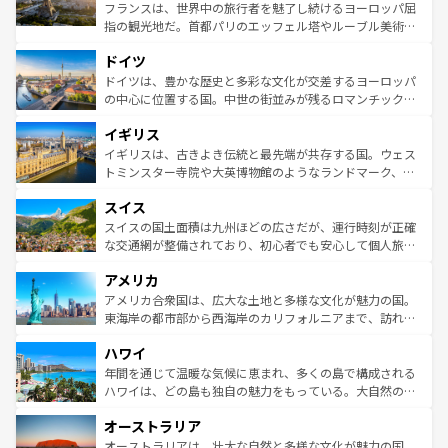
しい。
る。首都マドリードの洗練された雰囲気や、バルセロナの
フランスは、世界中の旅行者を魅了し続けるヨーロッパ屈
アートに溢れた街角から、地方では古代ローマ遺跡や中世
指の観光地だ。首都パリのエッフェル塔やルーブル美術館
の城塞都市、穏やかなビーチリゾートまで多彩な表情を見
といった象徴的なスポットから、田舎町の古風な美しさま
せる。地方によって風土や気候が異なるスペインはその個
ドイツ
で、幅広い魅力が詰まっている。華麗な宮殿、歴史的な大
性で訪れる人を魅了する。 なお、新着のスペイン情報は
コ
聖堂、美しいビーチ、そして豊かな自然が、訪れる者を心
ドイツは、豊かな歴史と多彩な文化が交差するヨーロッパ
ンテンツ一覧
を参照してほしい。
から魅了する。また、フランスは美食の国としても知ら
の中心に位置する国。中世の街並みが残るロマンチック街
れ、フランス料理はユネスコ無形文化遺産にも登録されて
道から、未来を先取りするようなモダンな都市まで多様な
イギリス
いる。シャンパンの発祥地であるランス、プロヴァンスの
顔を持つこの国は、どこを歩いても飽きることがない。ベ
香り高いラベンダー畑など、多彩な楽しみ方が可能だ。さ
ルリンの文化的活気、バイエルン州のアルプスの絶景、そ
イギリスは、古きよき伝統と最先端が共存する国。ウェス
らに、パリ以外の地域にも魅力が溢れており、どの街角に
してライン川沿いのワイン畑といった風景は必見。ビール
トミンスター寺院や大英博物館のようなランドマーク、歴
も豊かな歴史と文化が息づいている。パリ以外の個性あふ
とソーセージを味わいながら地元の人と過ごす楽しい時間
史ある大学都市、美しい丘陵地帯や牧歌的な風景など、エ
れる地方に足を運ぶとそれぞれで全く異なる文化を体験で
スイス
は、お酒好きな人にはぜひ体験してほしい。 なお、新着の
リアごとに異なる魅力がある。また、優雅なアフタヌーン
きるだろう。 なお、新着のフランス情報は
コンテンツ一覧
ドイツ情報は
コンテンツ一覧
を参照してほしい。
ティー、ビール好きにはたまらない英国パブ、サッカー観
スイスの国土面積は九州ほどの広さだが、運行時刻が正確
を参照してほしい。
戦など、本場だからこそできる体験も豊富。イギリスを旅
な交通網が整備されており、初心者でも安心して個人旅行
して楽しみつくそう。 なお、新着のイギリス情報は
コンテ
を楽しめる。日本同様に時刻表どおりの旅が可能だ。中世
アメリカ
ンツ一覧
を参照してほしい。
の建物がそのまま残る町や、スイスならではのユニークな
博物館もあり、アルプス観光だけでなく町歩きも満喫する
アメリカ合衆国は、広大な土地と多様な文化が魅力の国。
ことができる。国民の所得が高いため物価も高いが、旅行
東海岸の都市部から西海岸のカリフォルニアまで、訪れる
者向けの交通パス提供のサービスもあり、うまく活用すれ
場所ごとに異なる風景と体験が待っている。ニューヨーク
ハワイ
ば市内交通費無料で観光を楽しむこともできる。 なお、新
のような巨大都市は、観光、ショッピング、エンターテイ
着のスイス情報は
コンテンツ一覧
を参照してほしい。
ンメントが詰まった刺激的なスポットだ。一方、アメリカ
年間を通じて温暖な気候に恵まれ、多くの島で構成される
西部には大自然が広がり、グランドキャニオンやイエロー
ハワイは、どの島も独自の魅力をもっている。大自然の神
ストーン国立公園といった絶景が堪能できる。さらに、南
秘を感じたいなら、火山が生み出した壮大な景観を誇るハ
オーストラリア
部のニューオーリンズでは、音楽と美食が融合した独特の
ワイ島は見逃せない。また、定番の観光地といえばオアフ
文化が魅力。旅行者はアメリカの各地域で異なる魅力を楽
島だが、静かな自然を求めるならマウイ島やカウアイ島が
オーストラリアは、壮大な自然と多様な文化が魅力の国。