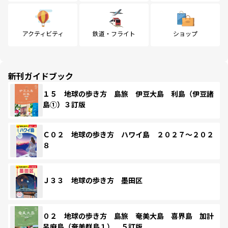
アクティビティ
鉄道・フライト
ショップ
新刊ガイドブック
１５ 地球の歩き方 島旅 伊豆大島 利島（伊豆諸
島①）３訂版
Ｃ０２ 地球の歩き方 ハワイ島 ２０２７～２０２
８
Ｊ３３ 地球の歩き方 墨田区
０２ 地球の歩き方 島旅 奄美大島 喜界島 加計
呂麻島（奄美群島１） ５訂版