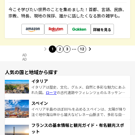
今こそ学びたい世界のことを集めました！首都、言語、民族、
宗教、特長、現地の挨拶、誰かに話したくなる旅の雑学も。
詳細を見る
…
1
2
3
12
AD
AD
人気の国と地域から探す
イタリア
イタリアは歴史、文化、グルメ、自然と多彩な魅力にあふ
れた国。
ローマ
の古代遺跡やフィレンツェのルネッサンス
美術、ヴェネツィアの運河など、歴史あるスポットはもち
スペイン
ろん、トスカーナの美しい田園風景やアマルフィ海岸の絶
景など、自然景観も見逃せない。観光の合間には、本場の
イベリア半島のほぼ80％を占めるスペインは、太陽が降り
ピザやパスタなど、絶品のイタリア料理を堪能することも
注ぐ地中海沿岸から雄大なピレネー山脈まで、多彩な自然
できる。朝目覚めてから夜眠るまで、すべての瞬間を楽し
と文化が詰まったヨーロッパ屈指の旅行先だ。多様な地域
フランスの基本情報と観光ガイド・有名観光スポ
ませてくれるイタリアで、忘れられない旅をしてみよう！
文化が根付くこの国では、情熱的なフラメンコ、熱気あふ
なお、新着のイタリア情報は
コンテンツ一覧
を参照してほ
れる闘牛、そして美味しいタパスが生活の一部となってい
ット