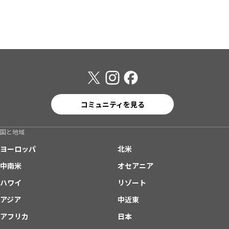
コミュニティを見る
国と地域
ヨーロッパ
北米
中南米
オセアニア
ハワイ
リゾート
アジア
中近東
アフリカ
日本