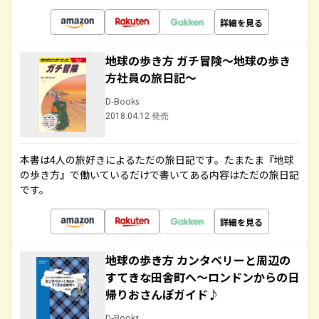
詳細を見る
地球の歩き方 ガチ冒険～地球の歩き
方社員の旅日記～
D-Books
2018.04.12 発売
本書は4人の旅好きによるただの旅日記です。たまたま『地球
の歩き方』で働いているだけで書いてある内容はただの旅日記
です。
詳細を見る
地球の歩き方 カンタベリーと周辺の
すてきな田舎町へ～ロンドンからの日
帰りおさんぽガイド♪
D-Books