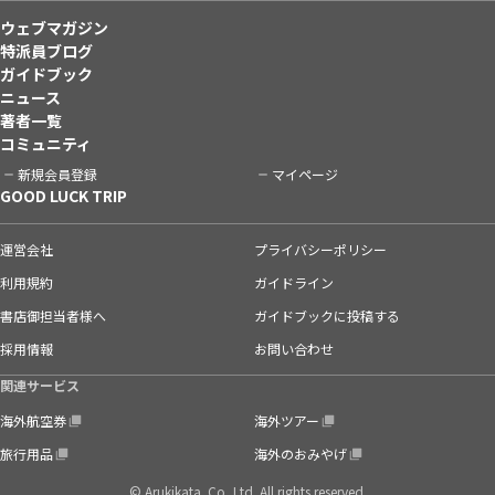
ウェブマガジン
特派員ブログ
ガイドブック
ニュース
著者一覧
コミュニティ
新規会員登録
マイページ
GOOD LUCK TRIP
運営会社
プライバシーポリシー
利用規約
ガイドライン
書店御担当者様へ
ガイドブックに投稿する
採用情報
お問い合わせ
関連サービス
海外航空券
海外ツアー
旅行用品
海外のおみやげ
© Arukikata. Co.,Ltd. All rights reserved.