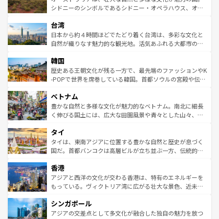
しみながら、その多様性と豊かな歴史を感じることができ
おすすめ。エメラルドグリーンに輝く海をはじめ、豊かな
シドニーのシンボルであるシドニー・オペラハウス、オー
るだろう。車でのロードトリップや列車の旅も、アメリカ
文化や歴史が息づいている。「アロハスピリット」と呼ば
ストラリア東海岸北部に広がる大サンゴ礁地帯グレートバ
ならではの贅沢な旅のスタイルだ。 なお、新着のアメリカ
台湾
れるおもてなしの心で訪れる人々を迎えてくれるハワイの
リアリーフや大陸中央部にそびえるウルル（エアーズロッ
情報は
コンテンツ一覧
を参照してほしい。
人々、おいしいローカルフードやハワイアンミュージッ
ク）、タスマニアの美しい原生林やケアンズの熱帯雨林な
日本から約４時間ほどでたどり着く台湾は、多彩な文化と
ク、伝統的なフラダンスなど、すべてがハワイの魅力を彩
ど、見どころがたくさん。また、カフェやワイン、オージ
自然が織りなす魅力的な観光地。活気あふれる大都市の台
っている。訪れるたびに新しい発見と感動が待っているハ
ービーフなどの食文化も豊かで、美味しいものであふれて
北やノスタルジックな町並みが人気な九份（ジォウフェ
ワイを、存分に味わってほしい。 なお、新着のハワイ情報
韓国
いる。アクティビティも充実しており、サーフィンやダイ
ン）、静ひつな山岳地帯である台湾東部など、都市の喧騒
は
コンテンツ一覧
を参照してほしい。
ビング、ハイキングなど、アウトドア好きにはたまらな
と山間の静けさが共存しており、訪れる人に新しい発見と
歴史ある王朝文化が残る一方で、最先端のファッションやK
い。オーストラリアの多彩な魅力を存分に味わいつくそ
驚きをもたらしてくれる。また、奥深い台湾の食文化も魅
-POPで世界を席巻している韓国。首都ソウルの宮殿や伝統
う。 なお、新着のオーストラリア情報は
コンテンツ一覧
を
力で、夜市などの屋台グルメから高級料理、ヘルシーで美
家屋が並ぶエリアでは韓国の歴史と文化に浸ることがで
参照してほしい。
ベトナム
容にもいいと評判のスイーツなど、バラエティ豊かな料理
き、地方に足を延ばせば四季折々の自然美を楽しむことが
が味わえる。 なお、新着の台湾情報は
コンテンツ一覧
を参
できる。そして、キムチや焼肉、絶品のストリートフード
豊かな自然と多様な文化が魅力的なベトナム。南北に細長
照してほしい。
まで、さまざまな韓国料理が待っている。夜には、韓国な
く伸びる国土には、広大な田園風景や青々とした山々、世
らではのナイトライフも堪能できる。あたたかいホスピタ
界遺産に登録された壮大な自然景観が点在し、都市部では
タイ
リティに包まれながら、韓国の多彩な魅力を心ゆくまで味
急速な発展と共に伝統が息づく。ハノイの古い町並みやホ
わってみてほしい。 なお、新着の韓国情報は
コンテンツ一
ーチミン市のフランス統治時代の建物も、独特の雰囲気を
タイは、東南アジアに位置する豊かな自然と歴史が息づく
覧
を参照してほしい。
醸し出している。また、バラエティの豊かさとおいしさで
国だ。首都バンコクは高層ビルが立ち並ぶ一方、伝統的な
世界中の食通を魅了してやまないベトナム料理も魅力のひ
寺院や市場がいたるところに点在し、古きよき文化と現代
香港
とつ。フォーやバインミー、ベトナムコーヒーなどは、ぜ
の活気が交差している。北部ではチェンマイなどの山岳地
ひ現地で味わいたい。どの地域を訪れてもあたたかい人々
帯で自然と触れ合い、南部ではプーケットやクラビの美し
アジアと西洋の文化が交わる香港は、特有のエネルギーを
が旅行者を迎えてくれるので、きっと忘れられない旅にな
いビーチでリゾート気分を楽しむことができる。タイ料理
もっている。ヴィクトリア湾に広がる壮大な景色、近未来
るはずだ。 なお、新着のベトナム情報は
コンテンツ一覧
を
は世界的に有名で、屋台から高級レストランまで味覚を刺
的なアートスポット、そして歴史と現代が融合した町並
参照してほしい。
シンガポール
激する。気候は一年中温暖で、どの季節にも異なる楽しみ
み、どこを訪れても感動するはず。観光スポットが密集し
が待っている。親しみやすいタイの人々、仏教を中心とし
ており、効率よく見どころを回れるのも魅力。息をのむよ
アジアの交差点として多文化が融合した独自の魅力を放つ