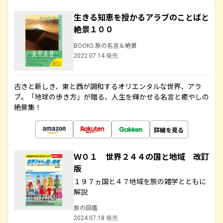
生きる知恵を授かるアラブのことばと
絶景１００
BOOKS 旅の名言＆絶景
2022.07.14 発売
古きと新しき、東と西が調和するオリエンタルな世界、アラ
ブ。「地球の歩き方」が贈る、人生を輝かせる名言と癒やしの
絶景集！
詳細を見る
Ｗ０１ 世界２４４の国と地域 改訂
版
１９７ヵ国と４７地域を旅の雑学とともに
解説
旅の図鑑
2024.07.18 発売