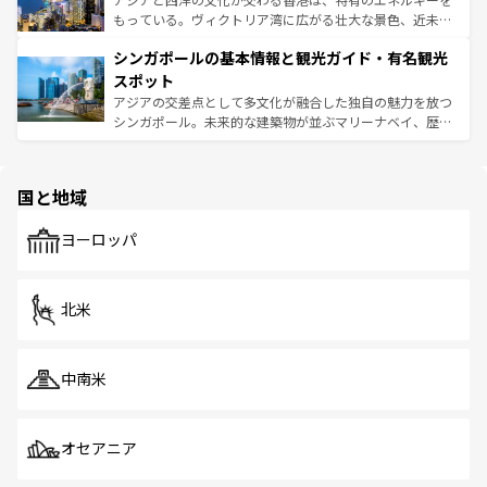
が旅行者を迎えてくれるので、きっと忘れられない旅にな
いビーチでリゾート気分を楽しむことができる。タイ料理
もっている。ヴィクトリア湾に広がる壮大な景色、近未来
るはずだ。 なお、新着のベトナム情報は
コンテンツ一覧
を
は世界的に有名で、屋台から高級レストランまで味覚を刺
的なアートスポット、そして歴史と現代が融合した町並
参照してほしい。
シンガポールの基本情報と観光ガイド・有名観光
激する。気候は一年中温暖で、どの季節にも異なる楽しみ
み、どこを訪れても感動するはず。観光スポットが密集し
が待っている。親しみやすいタイの人々、仏教を中心とし
ており、効率よく見どころを回れるのも魅力。息をのむよ
スポット
た文化、そして多様な観光資源が、訪れる旅人を魅了し続
うな絶景から文化的な体験まで、香港を存分に楽しみ尽く
アジアの交差点として多文化が融合した独自の魅力を放つ
ける。 なお、新着のタイ情報は
コンテンツ一覧
を参照して
そう。 なお、新着の香港情報は
コンテンツ一覧
を参照して
シンガポール。未来的な建築物が並ぶマリーナベイ、歴史
ほしい。
ほしい。
と伝統を感じられるエスニックタウン、多数の緑豊かな公
園や自然保護区など、自然が調和した近代的な景観と文化
の多様性あふれるカラフルな町は、どこを歩いても新しい
国と地域
発見がある。さらに、治安のよさや充実した公共交通機関
も、旅行者にとっては魅力的なポイント。グルメも豊富
で、ホーカーズは地元の風情を楽しめる外せないスポット
ヨーロッパ
だ。訪れる人を飽きさせないシンガポールで、多様な魅力
を体感しよう。 なお、新着のシンガポール情報は
コンテン
ツ一覧
を参照してほしい。
北米
中南米
オセアニア