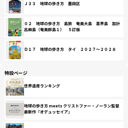
Ｊ３３ 地球の歩き方 墨田区
０２ 地球の歩き方 島旅 奄美大島 喜界島 加計
呂麻島（奄美群島１） ５訂版
Ｄ１７ 地球の歩き方 タイ ２０２７～２０２８
特設ページ
世界遺産ランキング
地球の歩き方 meets クリストファー・ノーラン監督
最新作『オデュッセイア』