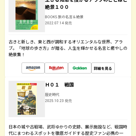
絶景１００
BOOKS 旅の名言＆絶景
2022.07.14 発売
古きと新しき、東と西が調和するオリエンタルな世界、アラ
ブ。「地球の歩き方」が贈る、人生を輝かせる名言と癒やしの
絶景集！
詳細を見る
Ｈ０１ 戦国
歴史時代
2025.10.23 発売
日本の城や古戦場、武将ゆかりの史跡、展示施設など、戦国時
代にまつわるスポットを徹底ガイドする歴史ファン必携の一