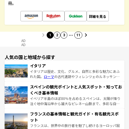
冊。
詳細を見る
…
1
2
3
11
AD
AD
人気の国と地域から探す
イタリア
イタリアは歴史、文化、グルメ、自然と多彩な魅力にあふ
れた国。
ローマ
の古代遺跡やフィレンツェのルネッサンス
美術、ヴェネツィアの運河など、歴史あるスポットはもち
スペインの観光ポイントと人気スポット・知ってお
ろん、トスカーナの美しい田園風景やアマルフィ海岸の絶
景など、自然景観も見逃せない。観光の合間には、本場の
くべき基本情報
ピザやパスタなど、絶品のイタリア料理を堪能することも
イベリア半島のほぼ80％を占めるスペインは、太陽が降り
できる。朝目覚めてから夜眠るまで、すべての瞬間を楽し
注ぐ地中海沿岸から雄大なピレネー山脈まで、多彩な自然
ませてくれるイタリアで、忘れられない旅をしてみよう！
と文化が詰まったヨーロッパ屈指の旅行先だ。多様な地域
なお、新着のイタリア情報は
コンテンツ一覧
を参照してほ
フランスの基本情報と観光ガイド・有名観光スポ
文化が根付くこの国では、情熱的なフラメンコ、熱気あふ
しい。
れる闘牛、そして美味しいタパスが生活の一部となってい
ット
る。首都マドリードの洗練された雰囲気や、バルセロナの
フランスは、世界中の旅行者を魅了し続けるヨーロッパ屈