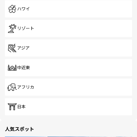
ハワイ
リゾート
アジア
中近東
アフリカ
日本
人気スポット