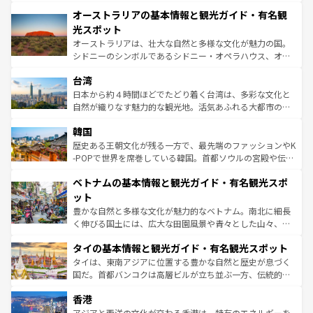
秘を感じたいなら、火山が生み出した壮大な景観を誇るハ
文化が魅力。旅行者はアメリカの各地域で異なる魅力を楽
オーストラリアの基本情報と観光ガイド・有名観
ワイ島は見逃せない。また、定番の観光地といえばオアフ
しみながら、その多様性と豊かな歴史を感じることができ
島だが、静かな自然を求めるならマウイ島やカウアイ島が
光スポット
るだろう。車でのロードトリップや列車の旅も、アメリカ
おすすめ。エメラルドグリーンに輝く海をはじめ、豊かな
オーストラリアは、壮大な自然と多様な文化が魅力の国。
ならではの贅沢な旅のスタイルだ。 なお、新着のアメリカ
文化や歴史が息づいている。「アロハスピリット」と呼ば
シドニーのシンボルであるシドニー・オペラハウス、オー
情報は
コンテンツ一覧
を参照してほしい。
れるおもてなしの心で訪れる人々を迎えてくれるハワイの
ストラリア東海岸北部に広がる大サンゴ礁地帯グレートバ
人々、おいしいローカルフードやハワイアンミュージッ
台湾
リアリーフや大陸中央部にそびえるウルル（エアーズロッ
ク、伝統的なフラダンスなど、すべてがハワイの魅力を彩
ク）、タスマニアの美しい原生林やケアンズの熱帯雨林な
日本から約４時間ほどでたどり着く台湾は、多彩な文化と
っている。訪れるたびに新しい発見と感動が待っているハ
ど、見どころがたくさん。また、カフェやワイン、オージ
自然が織りなす魅力的な観光地。活気あふれる大都市の台
ワイを、存分に味わってほしい。 なお、新着のハワイ情報
ービーフなどの食文化も豊かで、美味しいものであふれて
北やノスタルジックな町並みが人気な九份（ジォウフェ
は
コンテンツ一覧
を参照してほしい。
韓国
いる。アクティビティも充実しており、サーフィンやダイ
ン）、静ひつな山岳地帯である台湾東部など、都市の喧騒
ビング、ハイキングなど、アウトドア好きにはたまらな
と山間の静けさが共存しており、訪れる人に新しい発見と
歴史ある王朝文化が残る一方で、最先端のファッションやK
い。オーストラリアの多彩な魅力を存分に味わいつくそ
驚きをもたらしてくれる。また、奥深い台湾の食文化も魅
-POPで世界を席巻している韓国。首都ソウルの宮殿や伝統
う。 なお、新着のオーストラリア情報は
コンテンツ一覧
を
力で、夜市などの屋台グルメから高級料理、ヘルシーで美
家屋が並ぶエリアでは韓国の歴史と文化に浸ることがで
参照してほしい。
ベトナムの基本情報と観光ガイド・有名観光スポ
容にもいいと評判のスイーツなど、バラエティ豊かな料理
き、地方に足を延ばせば四季折々の自然美を楽しむことが
が味わえる。 なお、新着の台湾情報は
コンテンツ一覧
を参
できる。そして、キムチや焼肉、絶品のストリートフード
ット
照してほしい。
まで、さまざまな韓国料理が待っている。夜には、韓国な
豊かな自然と多様な文化が魅力的なベトナム。南北に細長
らではのナイトライフも堪能できる。あたたかいホスピタ
く伸びる国土には、広大な田園風景や青々とした山々、世
リティに包まれながら、韓国の多彩な魅力を心ゆくまで味
界遺産に登録された壮大な自然景観が点在し、都市部では
わってみてほしい。 なお、新着の韓国情報は
コンテンツ一
タイの基本情報と観光ガイド・有名観光スポット
急速な発展と共に伝統が息づく。ハノイの古い町並みやホ
覧
を参照してほしい。
ーチミン市のフランス統治時代の建物も、独特の雰囲気を
タイは、東南アジアに位置する豊かな自然と歴史が息づく
醸し出している。また、バラエティの豊かさとおいしさで
国だ。首都バンコクは高層ビルが立ち並ぶ一方、伝統的な
世界中の食通を魅了してやまないベトナム料理も魅力のひ
寺院や市場がいたるところに点在し、古きよき文化と現代
香港
とつ。フォーやバインミー、ベトナムコーヒーなどは、ぜ
の活気が交差している。北部ではチェンマイなどの山岳地
ひ現地で味わいたい。どの地域を訪れてもあたたかい人々
帯で自然と触れ合い、南部ではプーケットやクラビの美し
アジアと西洋の文化が交わる香港は、特有のエネルギーを