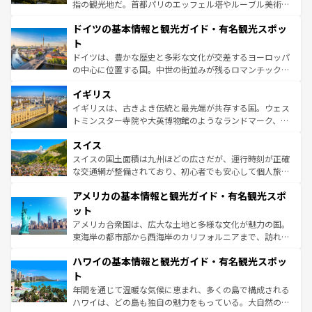
アートに溢れた街角から、地方では古代ローマ遺跡や中世
指の観光地だ。首都パリのエッフェル塔やルーブル美術館
の城塞都市、穏やかなビーチリゾートまで多彩な表情を見
といった象徴的なスポットから、田舎町の古風な美しさま
せる。地方によって風土や気候が異なるスペインはその個
ドイツの基本情報と観光ガイド・有名観光スポッ
で、幅広い魅力が詰まっている。華麗な宮殿、歴史的な大
性で訪れる人を魅了する。 なお、新着のスペイン情報は
コ
聖堂、美しいビーチ、そして豊かな自然が、訪れる者を心
ト
ンテンツ一覧
を参照してほしい。
から魅了する。また、フランスは美食の国としても知ら
ドイツは、豊かな歴史と多彩な文化が交差するヨーロッパ
れ、フランス料理はユネスコ無形文化遺産にも登録されて
の中心に位置する国。中世の街並みが残るロマンチック街
いる。シャンパンの発祥地であるランス、プロヴァンスの
道から、未来を先取りするようなモダンな都市まで多様な
香り高いラベンダー畑など、多彩な楽しみ方が可能だ。さ
イギリス
顔を持つこの国は、どこを歩いても飽きることがない。ベ
らに、パリ以外の地域にも魅力が溢れており、どの街角に
ルリンの文化的活気、バイエルン州のアルプスの絶景、そ
イギリスは、古きよき伝統と最先端が共存する国。ウェス
も豊かな歴史と文化が息づいている。パリ以外の個性あふ
してライン川沿いのワイン畑といった風景は必見。ビール
トミンスター寺院や大英博物館のようなランドマーク、歴
れる地方に足を運ぶとそれぞれで全く異なる文化を体験で
とソーセージを味わいながら地元の人と過ごす楽しい時間
史ある大学都市、美しい丘陵地帯や牧歌的な風景など、エ
きるだろう。 なお、新着のフランス情報は
コンテンツ一覧
スイス
は、お酒好きな人にはぜひ体験してほしい。 なお、新着の
リアごとに異なる魅力がある。また、優雅なアフタヌーン
を参照してほしい。
ドイツ情報は
コンテンツ一覧
を参照してほしい。
ティー、ビール好きにはたまらない英国パブ、サッカー観
スイスの国土面積は九州ほどの広さだが、運行時刻が正確
戦など、本場だからこそできる体験も豊富。イギリスを旅
な交通網が整備されており、初心者でも安心して個人旅行
して楽しみつくそう。 なお、新着のイギリス情報は
コンテ
を楽しめる。日本同様に時刻表どおりの旅が可能だ。中世
アメリカの基本情報と観光ガイド・有名観光スポ
ンツ一覧
を参照してほしい。
の建物がそのまま残る町や、スイスならではのユニークな
博物館もあり、アルプス観光だけでなく町歩きも満喫する
ット
ことができる。国民の所得が高いため物価も高いが、旅行
アメリカ合衆国は、広大な土地と多様な文化が魅力の国。
者向けの交通パス提供のサービスもあり、うまく活用すれ
東海岸の都市部から西海岸のカリフォルニアまで、訪れる
ば市内交通費無料で観光を楽しむこともできる。 なお、新
場所ごとに異なる風景と体験が待っている。ニューヨーク
着のスイス情報は
コンテンツ一覧
を参照してほしい。
ハワイの基本情報と観光ガイド・有名観光スポッ
のような巨大都市は、観光、ショッピング、エンターテイ
ンメントが詰まった刺激的なスポットだ。一方、アメリカ
ト
西部には大自然が広がり、グランドキャニオンやイエロー
年間を通じて温暖な気候に恵まれ、多くの島で構成される
ストーン国立公園といった絶景が堪能できる。さらに、南
ハワイは、どの島も独自の魅力をもっている。大自然の神
部のニューオーリンズでは、音楽と美食が融合した独特の