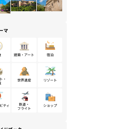
ーマ
食
建築・アート
宿泊
ト・
世界遺産
リゾート
戦
鉄道・
ビティ
ショップ
フライト