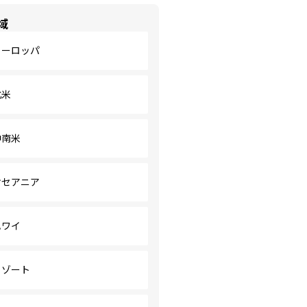
域
ヨーロッパ
北米
中南米
オセアニア
ハワイ
リゾート