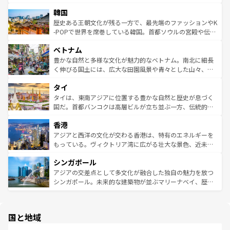
っている。訪れるたびに新しい発見と感動が待っているハ
ービーフなどの食文化も豊かで、美味しいものであふれて
北やノスタルジックな町並みが人気な九份（ジォウフェ
ワイを、存分に味わってほしい。 なお、新着のハワイ情報
韓国
いる。アクティビティも充実しており、サーフィンやダイ
ン）、静ひつな山岳地帯である台湾東部など、都市の喧騒
は
コンテンツ一覧
を参照してほしい。
ビング、ハイキングなど、アウトドア好きにはたまらな
と山間の静けさが共存しており、訪れる人に新しい発見と
歴史ある王朝文化が残る一方で、最先端のファッションやK
い。オーストラリアの多彩な魅力を存分に味わいつくそ
驚きをもたらしてくれる。また、奥深い台湾の食文化も魅
-POPで世界を席巻している韓国。首都ソウルの宮殿や伝統
う。 なお、新着のオーストラリア情報は
コンテンツ一覧
を
力で、夜市などの屋台グルメから高級料理、ヘルシーで美
家屋が並ぶエリアでは韓国の歴史と文化に浸ることがで
参照してほしい。
ベトナム
容にもいいと評判のスイーツなど、バラエティ豊かな料理
き、地方に足を延ばせば四季折々の自然美を楽しむことが
が味わえる。 なお、新着の台湾情報は
コンテンツ一覧
を参
できる。そして、キムチや焼肉、絶品のストリートフード
豊かな自然と多様な文化が魅力的なベトナム。南北に細長
照してほしい。
まで、さまざまな韓国料理が待っている。夜には、韓国な
く伸びる国土には、広大な田園風景や青々とした山々、世
らではのナイトライフも堪能できる。あたたかいホスピタ
界遺産に登録された壮大な自然景観が点在し、都市部では
タイ
リティに包まれながら、韓国の多彩な魅力を心ゆくまで味
急速な発展と共に伝統が息づく。ハノイの古い町並みやホ
わってみてほしい。 なお、新着の韓国情報は
コンテンツ一
ーチミン市のフランス統治時代の建物も、独特の雰囲気を
タイは、東南アジアに位置する豊かな自然と歴史が息づく
覧
を参照してほしい。
醸し出している。また、バラエティの豊かさとおいしさで
国だ。首都バンコクは高層ビルが立ち並ぶ一方、伝統的な
世界中の食通を魅了してやまないベトナム料理も魅力のひ
寺院や市場がいたるところに点在し、古きよき文化と現代
香港
とつ。フォーやバインミー、ベトナムコーヒーなどは、ぜ
の活気が交差している。北部ではチェンマイなどの山岳地
ひ現地で味わいたい。どの地域を訪れてもあたたかい人々
帯で自然と触れ合い、南部ではプーケットやクラビの美し
アジアと西洋の文化が交わる香港は、特有のエネルギーを
が旅行者を迎えてくれるので、きっと忘れられない旅にな
いビーチでリゾート気分を楽しむことができる。タイ料理
もっている。ヴィクトリア湾に広がる壮大な景色、近未来
るはずだ。 なお、新着のベトナム情報は
コンテンツ一覧
を
は世界的に有名で、屋台から高級レストランまで味覚を刺
的なアートスポット、そして歴史と現代が融合した町並
参照してほしい。
シンガポール
激する。気候は一年中温暖で、どの季節にも異なる楽しみ
み、どこを訪れても感動するはず。観光スポットが密集し
が待っている。親しみやすいタイの人々、仏教を中心とし
ており、効率よく見どころを回れるのも魅力。息をのむよ
アジアの交差点として多文化が融合した独自の魅力を放つ
た文化、そして多様な観光資源が、訪れる旅人を魅了し続
うな絶景から文化的な体験まで、香港を存分に楽しみ尽く
シンガポール。未来的な建築物が並ぶマリーナベイ、歴史
ける。 なお、新着のタイ情報は
コンテンツ一覧
を参照して
そう。 なお、新着の香港情報は
コンテンツ一覧
を参照して
と伝統を感じられるエスニックタウン、多数の緑豊かな公
ほしい。
ほしい。
園や自然保護区など、自然が調和した近代的な景観と文化
の多様性あふれるカラフルな町は、どこを歩いても新しい
国と地域
発見がある。さらに、治安のよさや充実した公共交通機関
も、旅行者にとっては魅力的なポイント。グルメも豊富