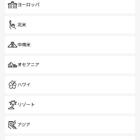
で、ホーカーズは地元の風情を楽しめる外せないスポット
ヨーロッパ
だ。訪れる人を飽きさせないシンガポールで、多様な魅力
を体感しよう。 なお、新着のシンガポール情報は
コンテン
ツ一覧
を参照してほしい。
北米
中南米
オセアニア
ハワイ
リゾート
アジア