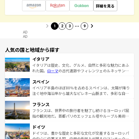
詳細を見る
…
1
2
3
9
AD
AD
人気の国と地域から探す
イタリア
イタリアは歴史、文化、グルメ、自然と多彩な魅力にあふ
れた国。
ローマ
の古代遺跡やフィレンツェのルネッサンス
美術、ヴェネツィアの運河など、歴史あるスポットはもち
スペイン
ろん、トスカーナの美しい田園風景やアマルフィ海岸の絶
景など、自然景観も見逃せない。観光の合間には、本場の
イベリア半島のほぼ80％を占めるスペインは、太陽が降り
ピザやパスタなど、絶品のイタリア料理を堪能することも
注ぐ地中海沿岸から雄大なピレネー山脈まで、多彩な自然
できる。朝目覚めてから夜眠るまで、すべての瞬間を楽し
と文化が詰まったヨーロッパ屈指の旅行先だ。多様な地域
フランス
ませてくれるイタリアで、忘れられない旅をしてみよう！
文化が根付くこの国では、情熱的なフラメンコ、熱気あふ
なお、新着のイタリア情報は
コンテンツ一覧
を参照してほ
れる闘牛、そして美味しいタパスが生活の一部となってい
フランスは、世界中の旅行者を魅了し続けるヨーロッパ屈
しい。
る。首都マドリードの洗練された雰囲気や、バルセロナの
指の観光地だ。首都パリのエッフェル塔やルーブル美術館
アートに溢れた街角から、地方では古代ローマ遺跡や中世
といった象徴的なスポットから、田舎町の古風な美しさま
ドイツ
の城塞都市、穏やかなビーチリゾートまで多彩な表情を見
で、幅広い魅力が詰まっている。華麗な宮殿、歴史的な大
せる。地方によって風土や気候が異なるスペインはその個
聖堂、美しいビーチ、そして豊かな自然が、訪れる者を心
ドイツは、豊かな歴史と多彩な文化が交差するヨーロッパ
性で訪れる人を魅了する。 なお、新着のスペイン情報は
コ
から魅了する。また、フランスは美食の国としても知ら
の中心に位置する国。中世の街並みが残るロマンチック街