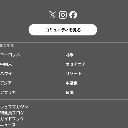
コミュニティを見る
国と地域
ヨーロッパ
北米
中南米
オセアニア
ハワイ
リゾート
アジア
中近東
アフリカ
日本
ウェブマガジン
特派員ブログ
ガイドブック
ニュース