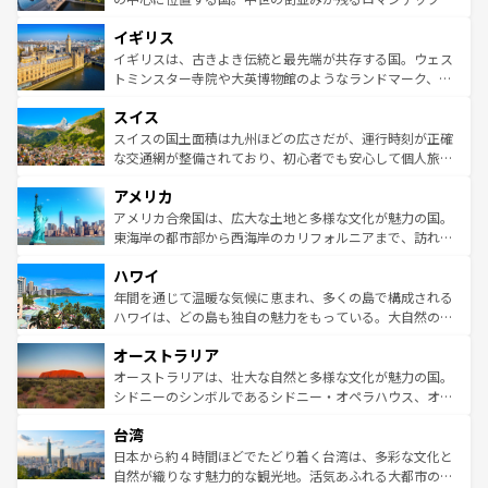
ンテンツ一覧
を参照してほしい。
れ、フランス料理はユネスコ無形文化遺産にも登録されて
道から、未来を先取りするようなモダンな都市まで多様な
イギリス
いる。シャンパンの発祥地であるランス、プロヴァンスの
顔を持つこの国は、どこを歩いても飽きることがない。ベ
香り高いラベンダー畑など、多彩な楽しみ方が可能だ。さ
ルリンの文化的活気、バイエルン州のアルプスの絶景、そ
イギリスは、古きよき伝統と最先端が共存する国。ウェス
らに、パリ以外の地域にも魅力が溢れており、どの街角に
してライン川沿いのワイン畑といった風景は必見。ビール
トミンスター寺院や大英博物館のようなランドマーク、歴
も豊かな歴史と文化が息づいている。パリ以外の個性あふ
とソーセージを味わいながら地元の人と過ごす楽しい時間
史ある大学都市、美しい丘陵地帯や牧歌的な風景など、エ
れる地方に足を運ぶとそれぞれで全く異なる文化を体験で
スイス
は、お酒好きな人にはぜひ体験してほしい。 なお、新着の
リアごとに異なる魅力がある。また、優雅なアフタヌーン
きるだろう。 なお、新着のフランス情報は
コンテンツ一覧
ドイツ情報は
コンテンツ一覧
を参照してほしい。
ティー、ビール好きにはたまらない英国パブ、サッカー観
スイスの国土面積は九州ほどの広さだが、運行時刻が正確
を参照してほしい。
戦など、本場だからこそできる体験も豊富。イギリスを旅
な交通網が整備されており、初心者でも安心して個人旅行
して楽しみつくそう。 なお、新着のイギリス情報は
コンテ
を楽しめる。日本同様に時刻表どおりの旅が可能だ。中世
アメリカ
ンツ一覧
を参照してほしい。
の建物がそのまま残る町や、スイスならではのユニークな
博物館もあり、アルプス観光だけでなく町歩きも満喫する
アメリカ合衆国は、広大な土地と多様な文化が魅力の国。
ことができる。国民の所得が高いため物価も高いが、旅行
東海岸の都市部から西海岸のカリフォルニアまで、訪れる
者向けの交通パス提供のサービスもあり、うまく活用すれ
場所ごとに異なる風景と体験が待っている。ニューヨーク
ハワイ
ば市内交通費無料で観光を楽しむこともできる。 なお、新
のような巨大都市は、観光、ショッピング、エンターテイ
着のスイス情報は
コンテンツ一覧
を参照してほしい。
ンメントが詰まった刺激的なスポットだ。一方、アメリカ
年間を通じて温暖な気候に恵まれ、多くの島で構成される
西部には大自然が広がり、グランドキャニオンやイエロー
ハワイは、どの島も独自の魅力をもっている。大自然の神
ストーン国立公園といった絶景が堪能できる。さらに、南
秘を感じたいなら、火山が生み出した壮大な景観を誇るハ
オーストラリア
部のニューオーリンズでは、音楽と美食が融合した独特の
ワイ島は見逃せない。また、定番の観光地といえばオアフ
文化が魅力。旅行者はアメリカの各地域で異なる魅力を楽
島だが、静かな自然を求めるならマウイ島やカウアイ島が
オーストラリアは、壮大な自然と多様な文化が魅力の国。
しみながら、その多様性と豊かな歴史を感じることができ
おすすめ。エメラルドグリーンに輝く海をはじめ、豊かな
シドニーのシンボルであるシドニー・オペラハウス、オー
るだろう。車でのロードトリップや列車の旅も、アメリカ
文化や歴史が息づいている。「アロハスピリット」と呼ば
ストラリア東海岸北部に広がる大サンゴ礁地帯グレートバ
ならではの贅沢な旅のスタイルだ。 なお、新着のアメリカ
台湾
れるおもてなしの心で訪れる人々を迎えてくれるハワイの
リアリーフや大陸中央部にそびえるウルル（エアーズロッ
情報は
コンテンツ一覧
を参照してほしい。
人々、おいしいローカルフードやハワイアンミュージッ
ク）、タスマニアの美しい原生林やケアンズの熱帯雨林な
日本から約４時間ほどでたどり着く台湾は、多彩な文化と
ク、伝統的なフラダンスなど、すべてがハワイの魅力を彩
ど、見どころがたくさん。また、カフェやワイン、オージ
自然が織りなす魅力的な観光地。活気あふれる大都市の台