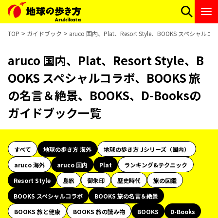
TOP
ガイドブック
aruco 国内、Plat、Resort Style、BOOKS スペ
aruco 国内、Plat、Resort Style、B
OOKS スペシャルコラボ、BOOKS 旅
の名言＆絶景、BOOKS、D-Booksの
ガイドブック一覧
すべて
地球の歩き方 海外
地球の歩き方 Jシリーズ（国内）
aruco 海外
aruco 国内
Plat
ランキング&テクニック
Resort Style
島旅
御朱印
歴史時代
旅の図鑑
BOOKS スペシャルコラボ
BOOKS 旅の名言＆絶景
BOOKS 旅と健康
BOOKS 旅の読み物
BOOKS
D-Books