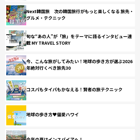
Next韓国旅 次の韓国旅行がもっと楽しくなる 旅先・
グルメ・テクニック
旬な“あの人”が「旅」をテーマに語るインタビュー連
載 MY TRAVEL STORY
今、こんな旅がしてみたい！地球の歩き方が選ぶ2026
年絶対行くべき旅先30
コスパもタイパもかなえる！賢者の旅テクニック
地球の歩き方♥偏愛ハワイ
今年の夏はインスパイアへ！