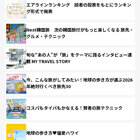
エアラインランキング 読者の投票をもとにランキン
グ形式で発表
Next韓国旅 次の韓国旅行がもっと楽しくなる 旅先・
グルメ・テクニック
旬な“あの人”が「旅」をテーマに語るインタビュー連
載 MY TRAVEL STORY
今、こんな旅がしてみたい！地球の歩き方が選ぶ2026
年絶対行くべき旅先30
コスパもタイパもかなえる！賢者の旅テクニック
地球の歩き方♥偏愛ハワイ