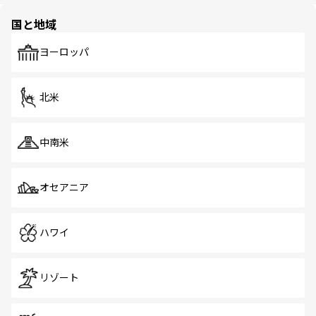
園や自然保護区など、自然が調和した近代的な景観と文化
の多様性あふれるカラフルな町は、どこを歩いても新しい
国と地域
発見がある。さらに、治安のよさや充実した公共交通機関
も、旅行者にとっては魅力的なポイント。グルメも豊富
で、ホーカーズは地元の風情を楽しめる外せないスポット
ヨーロッパ
だ。訪れる人を飽きさせないシンガポールで、多様な魅力
を体感しよう。 なお、新着のシンガポール情報は
コンテン
ツ一覧
を参照してほしい。
北米
中南米
オセアニア
ハワイ
リゾート