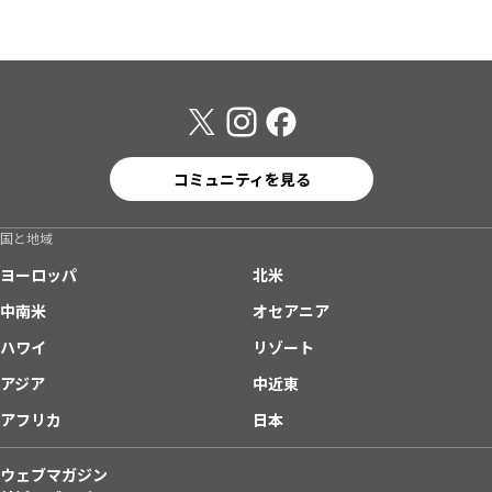
コミュニティを見る
国と地域
ヨーロッパ
北米
中南米
オセアニア
ハワイ
リゾート
アジア
中近東
アフリカ
日本
ウェブマガジン