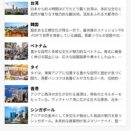
ならではの贅沢な旅のスタイルだ。 なお、新着のアメリカ
台湾
れるおもてなしの心で訪れる人々を迎えてくれるハワイの
リアリーフや大陸中央部にそびえるウルル（エアーズロッ
情報は
コンテンツ一覧
を参照してほしい。
人々、おいしいローカルフードやハワイアンミュージッ
ク）、タスマニアの美しい原生林やケアンズの熱帯雨林な
日本から約４時間ほどでたどり着く台湾は、多彩な文化と
ク、伝統的なフラダンスなど、すべてがハワイの魅力を彩
ど、見どころがたくさん。また、カフェやワイン、オージ
自然が織りなす魅力的な観光地。活気あふれる大都市の台
っている。訪れるたびに新しい発見と感動が待っているハ
ービーフなどの食文化も豊かで、美味しいものであふれて
北やノスタルジックな町並みが人気な九份（ジォウフェ
ワイを、存分に味わってほしい。 なお、新着のハワイ情報
韓国
いる。アクティビティも充実しており、サーフィンやダイ
ン）、静ひつな山岳地帯である台湾東部など、都市の喧騒
は
コンテンツ一覧
を参照してほしい。
ビング、ハイキングなど、アウトドア好きにはたまらな
と山間の静けさが共存しており、訪れる人に新しい発見と
歴史ある王朝文化が残る一方で、最先端のファッションやK
い。オーストラリアの多彩な魅力を存分に味わいつくそ
驚きをもたらしてくれる。また、奥深い台湾の食文化も魅
-POPで世界を席巻している韓国。首都ソウルの宮殿や伝統
う。 なお、新着のオーストラリア情報は
コンテンツ一覧
を
力で、夜市などの屋台グルメから高級料理、ヘルシーで美
家屋が並ぶエリアでは韓国の歴史と文化に浸ることがで
参照してほしい。
ベトナム
容にもいいと評判のスイーツなど、バラエティ豊かな料理
き、地方に足を延ばせば四季折々の自然美を楽しむことが
が味わえる。 なお、新着の台湾情報は
コンテンツ一覧
を参
できる。そして、キムチや焼肉、絶品のストリートフード
豊かな自然と多様な文化が魅力的なベトナム。南北に細長
照してほしい。
まで、さまざまな韓国料理が待っている。夜には、韓国な
く伸びる国土には、広大な田園風景や青々とした山々、世
らではのナイトライフも堪能できる。あたたかいホスピタ
界遺産に登録された壮大な自然景観が点在し、都市部では
タイ
リティに包まれながら、韓国の多彩な魅力を心ゆくまで味
急速な発展と共に伝統が息づく。ハノイの古い町並みやホ
わってみてほしい。 なお、新着の韓国情報は
コンテンツ一
ーチミン市のフランス統治時代の建物も、独特の雰囲気を
タイは、東南アジアに位置する豊かな自然と歴史が息づく
覧
を参照してほしい。
醸し出している。また、バラエティの豊かさとおいしさで
国だ。首都バンコクは高層ビルが立ち並ぶ一方、伝統的な
世界中の食通を魅了してやまないベトナム料理も魅力のひ
寺院や市場がいたるところに点在し、古きよき文化と現代
香港
とつ。フォーやバインミー、ベトナムコーヒーなどは、ぜ
の活気が交差している。北部ではチェンマイなどの山岳地
ひ現地で味わいたい。どの地域を訪れてもあたたかい人々
帯で自然と触れ合い、南部ではプーケットやクラビの美し
アジアと西洋の文化が交わる香港は、特有のエネルギーを
が旅行者を迎えてくれるので、きっと忘れられない旅にな
いビーチでリゾート気分を楽しむことができる。タイ料理
もっている。ヴィクトリア湾に広がる壮大な景色、近未来
るはずだ。 なお、新着のベトナム情報は
コンテンツ一覧
を
は世界的に有名で、屋台から高級レストランまで味覚を刺
的なアートスポット、そして歴史と現代が融合した町並
参照してほしい。
シンガポール
激する。気候は一年中温暖で、どの季節にも異なる楽しみ
み、どこを訪れても感動するはず。観光スポットが密集し
が待っている。親しみやすいタイの人々、仏教を中心とし
ており、効率よく見どころを回れるのも魅力。息をのむよ
アジアの交差点として多文化が融合した独自の魅力を放つ
た文化、そして多様な観光資源が、訪れる旅人を魅了し続
うな絶景から文化的な体験まで、香港を存分に楽しみ尽く
シンガポール。未来的な建築物が並ぶマリーナベイ、歴史
ける。 なお、新着のタイ情報は
コンテンツ一覧
を参照して
そう。 なお、新着の香港情報は
コンテンツ一覧
を参照して
と伝統を感じられるエスニックタウン、多数の緑豊かな公
ほしい。
ほしい。