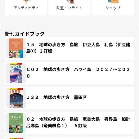
アクティビティ
鉄道・フライト
ショップ
新刊ガイドブック
１５ 地球の歩き方 島旅 伊豆大島 利島（伊豆諸
島①）３訂版
Ｃ０２ 地球の歩き方 ハワイ島 ２０２７～２０２
８
Ｊ３３ 地球の歩き方 墨田区
０２ 地球の歩き方 島旅 奄美大島 喜界島 加計
呂麻島（奄美群島１） ５訂版