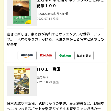
絶景１００
BOOKS 旅の名言＆絶景
2022.07.14 発売
古きと新しき、東と西が調和するオリエンタルな世界、アラ
ブ。「地球の歩き方」が贈る、人生を輝かせる名言と癒やしの
絶景集！
詳細を見る
Ｈ０１ 戦国
歴史時代
2025.10.23 発売
日本の城や古戦場、武将ゆかりの史跡、展示施設など、戦国時
代にまつわるスポットを徹底ガイドする歴史ファン必携の一