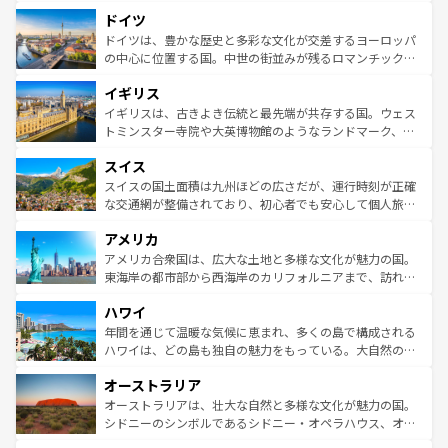
といった象徴的なスポットから、田舎町の古風な美しさま
せる。地方によって風土や気候が異なるスペインはその個
ドイツ
で、幅広い魅力が詰まっている。華麗な宮殿、歴史的な大
性で訪れる人を魅了する。 なお、新着のスペイン情報は
コ
聖堂、美しいビーチ、そして豊かな自然が、訪れる者を心
ドイツは、豊かな歴史と多彩な文化が交差するヨーロッパ
ンテンツ一覧
を参照してほしい。
から魅了する。また、フランスは美食の国としても知ら
の中心に位置する国。中世の街並みが残るロマンチック街
れ、フランス料理はユネスコ無形文化遺産にも登録されて
道から、未来を先取りするようなモダンな都市まで多様な
イギリス
いる。シャンパンの発祥地であるランス、プロヴァンスの
顔を持つこの国は、どこを歩いても飽きることがない。ベ
香り高いラベンダー畑など、多彩な楽しみ方が可能だ。さ
ルリンの文化的活気、バイエルン州のアルプスの絶景、そ
イギリスは、古きよき伝統と最先端が共存する国。ウェス
らに、パリ以外の地域にも魅力が溢れており、どの街角に
してライン川沿いのワイン畑といった風景は必見。ビール
トミンスター寺院や大英博物館のようなランドマーク、歴
も豊かな歴史と文化が息づいている。パリ以外の個性あふ
とソーセージを味わいながら地元の人と過ごす楽しい時間
史ある大学都市、美しい丘陵地帯や牧歌的な風景など、エ
れる地方に足を運ぶとそれぞれで全く異なる文化を体験で
スイス
は、お酒好きな人にはぜひ体験してほしい。 なお、新着の
リアごとに異なる魅力がある。また、優雅なアフタヌーン
きるだろう。 なお、新着のフランス情報は
コンテンツ一覧
ドイツ情報は
コンテンツ一覧
を参照してほしい。
ティー、ビール好きにはたまらない英国パブ、サッカー観
スイスの国土面積は九州ほどの広さだが、運行時刻が正確
を参照してほしい。
戦など、本場だからこそできる体験も豊富。イギリスを旅
な交通網が整備されており、初心者でも安心して個人旅行
して楽しみつくそう。 なお、新着のイギリス情報は
コンテ
を楽しめる。日本同様に時刻表どおりの旅が可能だ。中世
アメリカ
ンツ一覧
を参照してほしい。
の建物がそのまま残る町や、スイスならではのユニークな
博物館もあり、アルプス観光だけでなく町歩きも満喫する
アメリカ合衆国は、広大な土地と多様な文化が魅力の国。
ことができる。国民の所得が高いため物価も高いが、旅行
東海岸の都市部から西海岸のカリフォルニアまで、訪れる
者向けの交通パス提供のサービスもあり、うまく活用すれ
場所ごとに異なる風景と体験が待っている。ニューヨーク
ハワイ
ば市内交通費無料で観光を楽しむこともできる。 なお、新
のような巨大都市は、観光、ショッピング、エンターテイ
着のスイス情報は
コンテンツ一覧
を参照してほしい。
ンメントが詰まった刺激的なスポットだ。一方、アメリカ
年間を通じて温暖な気候に恵まれ、多くの島で構成される
西部には大自然が広がり、グランドキャニオンやイエロー
ハワイは、どの島も独自の魅力をもっている。大自然の神
ストーン国立公園といった絶景が堪能できる。さらに、南
秘を感じたいなら、火山が生み出した壮大な景観を誇るハ
オーストラリア
部のニューオーリンズでは、音楽と美食が融合した独特の
ワイ島は見逃せない。また、定番の観光地といえばオアフ
文化が魅力。旅行者はアメリカの各地域で異なる魅力を楽
島だが、静かな自然を求めるならマウイ島やカウアイ島が
オーストラリアは、壮大な自然と多様な文化が魅力の国。
しみながら、その多様性と豊かな歴史を感じることができ
おすすめ。エメラルドグリーンに輝く海をはじめ、豊かな
シドニーのシンボルであるシドニー・オペラハウス、オー
るだろう。車でのロードトリップや列車の旅も、アメリカ
文化や歴史が息づいている。「アロハスピリット」と呼ば
ストラリア東海岸北部に広がる大サンゴ礁地帯グレートバ