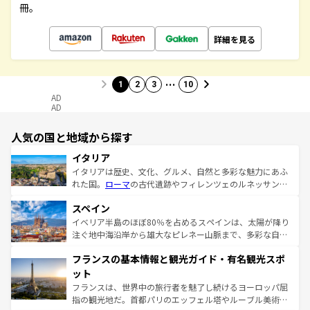
冊。
詳細を見る
…
1
2
3
10
AD
AD
人気の国と地域から探す
イタリア
イタリアは歴史、文化、グルメ、自然と多彩な魅力にあふ
れた国。
ローマ
の古代遺跡やフィレンツェのルネッサンス
美術、ヴェネツィアの運河など、歴史あるスポットはもち
スペイン
ろん、トスカーナの美しい田園風景やアマルフィ海岸の絶
景など、自然景観も見逃せない。観光の合間には、本場の
イベリア半島のほぼ80％を占めるスペインは、太陽が降り
ピザやパスタなど、絶品のイタリア料理を堪能することも
注ぐ地中海沿岸から雄大なピレネー山脈まで、多彩な自然
できる。朝目覚めてから夜眠るまで、すべての瞬間を楽し
と文化が詰まったヨーロッパ屈指の旅行先だ。多様な地域
フランスの基本情報と観光ガイド・有名観光スポ
ませてくれるイタリアで、忘れられない旅をしてみよう！
文化が根付くこの国では、情熱的なフラメンコ、熱気あふ
なお、新着のイタリア情報は
コンテンツ一覧
を参照してほ
れる闘牛、そして美味しいタパスが生活の一部となってい
ット
しい。
る。首都マドリードの洗練された雰囲気や、バルセロナの
フランスは、世界中の旅行者を魅了し続けるヨーロッパ屈
アートに溢れた街角から、地方では古代ローマ遺跡や中世
指の観光地だ。首都パリのエッフェル塔やルーブル美術館
の城塞都市、穏やかなビーチリゾートまで多彩な表情を見