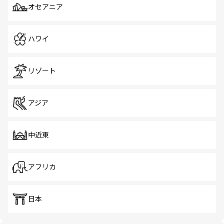
オセアニア
ハワイ
リゾート
アジア
中近東
アフリカ
日本