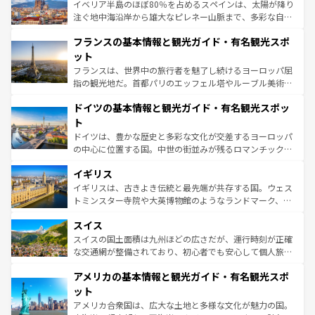
景など、自然景観も見逃せない。観光の合間には、本場の
イベリア半島のほぼ80％を占めるスペインは、太陽が降り
ピザやパスタなど、絶品のイタリア料理を堪能することも
注ぐ地中海沿岸から雄大なピレネー山脈まで、多彩な自然
できる。朝目覚めてから夜眠るまで、すべての瞬間を楽し
と文化が詰まったヨーロッパ屈指の旅行先だ。多様な地域
フランスの基本情報と観光ガイド・有名観光スポ
ませてくれるイタリアで、忘れられない旅をしてみよう！
文化が根付くこの国では、情熱的なフラメンコ、熱気あふ
なお、新着のイタリア情報は
コンテンツ一覧
を参照してほ
れる闘牛、そして美味しいタパスが生活の一部となってい
ット
しい。
る。首都マドリードの洗練された雰囲気や、バルセロナの
フランスは、世界中の旅行者を魅了し続けるヨーロッパ屈
アートに溢れた街角から、地方では古代ローマ遺跡や中世
指の観光地だ。首都パリのエッフェル塔やルーブル美術館
の城塞都市、穏やかなビーチリゾートまで多彩な表情を見
といった象徴的なスポットから、田舎町の古風な美しさま
せる。地方によって風土や気候が異なるスペインはその個
ドイツの基本情報と観光ガイド・有名観光スポッ
で、幅広い魅力が詰まっている。華麗な宮殿、歴史的な大
性で訪れる人を魅了する。 なお、新着のスペイン情報は
コ
聖堂、美しいビーチ、そして豊かな自然が、訪れる者を心
ト
ンテンツ一覧
を参照してほしい。
から魅了する。また、フランスは美食の国としても知ら
ドイツは、豊かな歴史と多彩な文化が交差するヨーロッパ
れ、フランス料理はユネスコ無形文化遺産にも登録されて
の中心に位置する国。中世の街並みが残るロマンチック街
いる。シャンパンの発祥地であるランス、プロヴァンスの
道から、未来を先取りするようなモダンな都市まで多様な
香り高いラベンダー畑など、多彩な楽しみ方が可能だ。さ
イギリス
顔を持つこの国は、どこを歩いても飽きることがない。ベ
らに、パリ以外の地域にも魅力が溢れており、どの街角に
ルリンの文化的活気、バイエルン州のアルプスの絶景、そ
イギリスは、古きよき伝統と最先端が共存する国。ウェス
も豊かな歴史と文化が息づいている。パリ以外の個性あふ
してライン川沿いのワイン畑といった風景は必見。ビール
トミンスター寺院や大英博物館のようなランドマーク、歴
れる地方に足を運ぶとそれぞれで全く異なる文化を体験で
とソーセージを味わいながら地元の人と過ごす楽しい時間
史ある大学都市、美しい丘陵地帯や牧歌的な風景など、エ
きるだろう。 なお、新着のフランス情報は
コンテンツ一覧
スイス
は、お酒好きな人にはぜひ体験してほしい。 なお、新着の
リアごとに異なる魅力がある。また、優雅なアフタヌーン
を参照してほしい。
ドイツ情報は
コンテンツ一覧
を参照してほしい。
ティー、ビール好きにはたまらない英国パブ、サッカー観
スイスの国土面積は九州ほどの広さだが、運行時刻が正確
戦など、本場だからこそできる体験も豊富。イギリスを旅
な交通網が整備されており、初心者でも安心して個人旅行
して楽しみつくそう。 なお、新着のイギリス情報は
コンテ
を楽しめる。日本同様に時刻表どおりの旅が可能だ。中世
アメリカの基本情報と観光ガイド・有名観光スポ
ンツ一覧
を参照してほしい。
の建物がそのまま残る町や、スイスならではのユニークな
博物館もあり、アルプス観光だけでなく町歩きも満喫する
ット
ことができる。国民の所得が高いため物価も高いが、旅行
アメリカ合衆国は、広大な土地と多様な文化が魅力の国。
者向けの交通パス提供のサービスもあり、うまく活用すれ