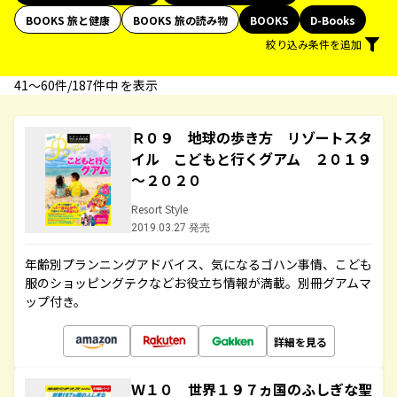
BOOKS 旅と健康
BOOKS 旅の読み物
BOOKS
D-Books
絞り込み条件を追加
41〜60件/187件中 を表示
Ｒ０９ 地球の歩き方 リゾートスタ
イル こどもと行くグアム ２０１９
～２０２０
Resort Style
2019.03.27 発売
年齢別プランニングアドバイス、気になるゴハン事情、こども
服のショッピングテクなどお役立ち情報が満載。別冊グアムマ
ップ付き。
詳細を見る
Ｗ１０ 世界１９７ヵ国のふしぎな聖