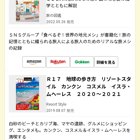
学とともに解説
旅の図鑑
2022.05.26 発売
ＳＮＳグループ「食べるぞ！世界の地元メシ」が書籍化！旅の
記憶とともに綴られる旅人による旅人のためのリアルな旅メシ
の記録
詳細を見る
Ｒ１７ 地球の歩き方 リゾートスタ
イル カンクン コスメル イスラ・
ムヘーレス ２０２０～２０２１
Resort Style
2019.08.07 発売
白砂のビーチとカリブ海、マヤの遺跡、グルメにショッピン
グ、エンタメも。カンクン、コスメル＆イスラ・ムヘーレスを
満喫する