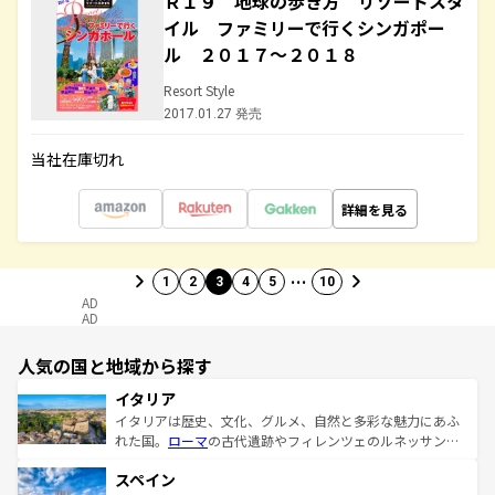
Ｒ１９ 地球の歩き方 リゾートスタ
イル ファミリーで行くシンガポー
ル ２０１７～２０１８
Resort Style
2017.01.27 発売
当社在庫切れ
詳細を見る
…
1
2
3
4
5
10
AD
AD
人気の国と地域から探す
イタリア
イタリアは歴史、文化、グルメ、自然と多彩な魅力にあふ
れた国。
ローマ
の古代遺跡やフィレンツェのルネッサンス
美術、ヴェネツィアの運河など、歴史あるスポットはもち
スペイン
ろん、トスカーナの美しい田園風景やアマルフィ海岸の絶