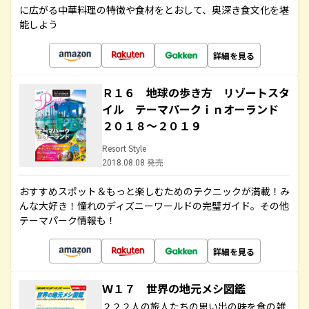
に広がる中華料理の特徴や食材をとおして、奥深き食文化を堪
能しよう
詳細を見る
Ｒ１６ 地球の歩き方 リゾートスタ
イル テーマパークｉｎオーランド
２０１８～２０１９
Resort Style
2018.08.08 発売
おすすめスポット＆もっと楽しむためのテクニックが満載！み
んな大好き！憧れのディズニーワールドの完璧ガイド。その他
テーマパーク情報も！
詳細を見る
Ｗ１７ 世界の地元メシ図鑑
２２２人の旅人たちの思い出の味を食の雑