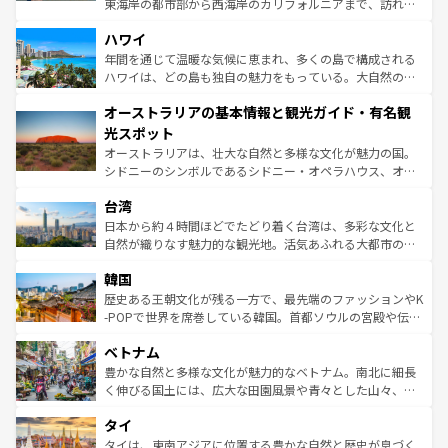
東海岸の都市部から西海岸のカリフォルニアまで、訪れる
ば市内交通費無料で観光を楽しむこともできる。 なお、新
場所ごとに異なる風景と体験が待っている。ニューヨーク
着のスイス情報は
コンテンツ一覧
を参照してほしい。
ハワイ
のような巨大都市は、観光、ショッピング、エンターテイ
ンメントが詰まった刺激的なスポットだ。一方、アメリカ
年間を通じて温暖な気候に恵まれ、多くの島で構成される
西部には大自然が広がり、グランドキャニオンやイエロー
ハワイは、どの島も独自の魅力をもっている。大自然の神
ストーン国立公園といった絶景が堪能できる。さらに、南
秘を感じたいなら、火山が生み出した壮大な景観を誇るハ
オーストラリアの基本情報と観光ガイド・有名観
部のニューオーリンズでは、音楽と美食が融合した独特の
ワイ島は見逃せない。また、定番の観光地といえばオアフ
文化が魅力。旅行者はアメリカの各地域で異なる魅力を楽
島だが、静かな自然を求めるならマウイ島やカウアイ島が
光スポット
しみながら、その多様性と豊かな歴史を感じることができ
おすすめ。エメラルドグリーンに輝く海をはじめ、豊かな
オーストラリアは、壮大な自然と多様な文化が魅力の国。
るだろう。車でのロードトリップや列車の旅も、アメリカ
文化や歴史が息づいている。「アロハスピリット」と呼ば
シドニーのシンボルであるシドニー・オペラハウス、オー
ならではの贅沢な旅のスタイルだ。 なお、新着のアメリカ
れるおもてなしの心で訪れる人々を迎えてくれるハワイの
ストラリア東海岸北部に広がる大サンゴ礁地帯グレートバ
情報は
コンテンツ一覧
を参照してほしい。
人々、おいしいローカルフードやハワイアンミュージッ
台湾
リアリーフや大陸中央部にそびえるウルル（エアーズロッ
ク、伝統的なフラダンスなど、すべてがハワイの魅力を彩
ク）、タスマニアの美しい原生林やケアンズの熱帯雨林な
日本から約４時間ほどでたどり着く台湾は、多彩な文化と
っている。訪れるたびに新しい発見と感動が待っているハ
ど、見どころがたくさん。また、カフェやワイン、オージ
自然が織りなす魅力的な観光地。活気あふれる大都市の台
ワイを、存分に味わってほしい。 なお、新着のハワイ情報
ービーフなどの食文化も豊かで、美味しいものであふれて
北やノスタルジックな町並みが人気な九份（ジォウフェ
は
コンテンツ一覧
を参照してほしい。
韓国
いる。アクティビティも充実しており、サーフィンやダイ
ン）、静ひつな山岳地帯である台湾東部など、都市の喧騒
ビング、ハイキングなど、アウトドア好きにはたまらな
と山間の静けさが共存しており、訪れる人に新しい発見と
歴史ある王朝文化が残る一方で、最先端のファッションやK
い。オーストラリアの多彩な魅力を存分に味わいつくそ
驚きをもたらしてくれる。また、奥深い台湾の食文化も魅
-POPで世界を席巻している韓国。首都ソウルの宮殿や伝統
う。 なお、新着のオーストラリア情報は
コンテンツ一覧
を
力で、夜市などの屋台グルメから高級料理、ヘルシーで美
家屋が並ぶエリアでは韓国の歴史と文化に浸ることがで
参照してほしい。
ベトナム
容にもいいと評判のスイーツなど、バラエティ豊かな料理
き、地方に足を延ばせば四季折々の自然美を楽しむことが
が味わえる。 なお、新着の台湾情報は
コンテンツ一覧
を参
できる。そして、キムチや焼肉、絶品のストリートフード
豊かな自然と多様な文化が魅力的なベトナム。南北に細長
照してほしい。
まで、さまざまな韓国料理が待っている。夜には、韓国な
く伸びる国土には、広大な田園風景や青々とした山々、世
らではのナイトライフも堪能できる。あたたかいホスピタ
界遺産に登録された壮大な自然景観が点在し、都市部では
タイ
リティに包まれながら、韓国の多彩な魅力を心ゆくまで味
急速な発展と共に伝統が息づく。ハノイの古い町並みやホ
わってみてほしい。 なお、新着の韓国情報は
コンテンツ一
ーチミン市のフランス統治時代の建物も、独特の雰囲気を
タイは、東南アジアに位置する豊かな自然と歴史が息づく