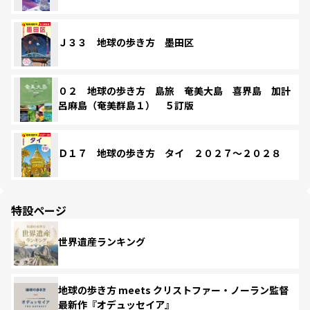
Ｊ３３ 地球の歩き方 墨田区
０２ 地球の歩き方 島旅 奄美大島 喜界島 加計
呂麻島（奄美群島１） ５訂版
Ｄ１７ 地球の歩き方 タイ ２０２７～２０２８
特設ページ
世界遺産ランキング
地球の歩き方 meets クリストファー・ノーラン監督
最新作『オデュッセイア』