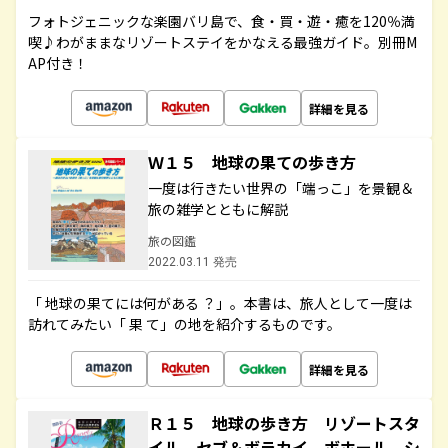
フォトジェニックな楽園バリ島で、食・買・遊・癒を120％満
喫♪わがままなリゾートステイをかなえる最強ガイド。別冊M
AP付き！
詳細を見る
Ｗ１５ 地球の果ての歩き方
一度は行きたい世界の「端っこ」を景観＆
旅の雑学とともに解説
旅の図鑑
2022.03.11 発売
「 地球の果てには何がある ？」。本書は、旅人として一度は
訪れてみたい「 果 て」の地を紹介するものです。
詳細を見る
Ｒ１５ 地球の歩き方 リゾートスタ
イル セブ＆ボラカイ ボホール シ