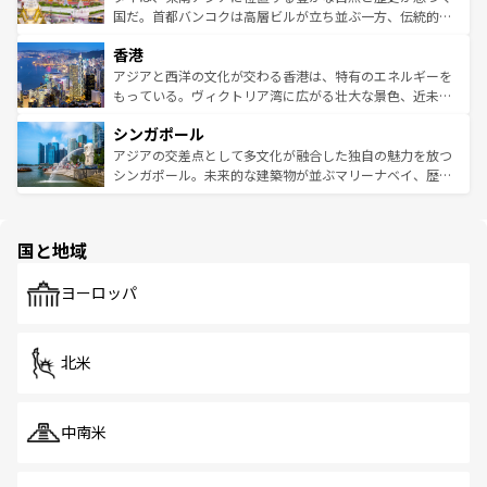
覧
を参照してほしい。
醸し出している。また、バラエティの豊かさとおいしさで
国だ。首都バンコクは高層ビルが立ち並ぶ一方、伝統的な
世界中の食通を魅了してやまないベトナム料理も魅力のひ
寺院や市場がいたるところに点在し、古きよき文化と現代
香港
とつ。フォーやバインミー、ベトナムコーヒーなどは、ぜ
の活気が交差している。北部ではチェンマイなどの山岳地
ひ現地で味わいたい。どの地域を訪れてもあたたかい人々
帯で自然と触れ合い、南部ではプーケットやクラビの美し
アジアと西洋の文化が交わる香港は、特有のエネルギーを
が旅行者を迎えてくれるので、きっと忘れられない旅にな
いビーチでリゾート気分を楽しむことができる。タイ料理
もっている。ヴィクトリア湾に広がる壮大な景色、近未来
るはずだ。 なお、新着のベトナム情報は
コンテンツ一覧
を
は世界的に有名で、屋台から高級レストランまで味覚を刺
的なアートスポット、そして歴史と現代が融合した町並
参照してほしい。
シンガポール
激する。気候は一年中温暖で、どの季節にも異なる楽しみ
み、どこを訪れても感動するはず。観光スポットが密集し
が待っている。親しみやすいタイの人々、仏教を中心とし
ており、効率よく見どころを回れるのも魅力。息をのむよ
アジアの交差点として多文化が融合した独自の魅力を放つ
た文化、そして多様な観光資源が、訪れる旅人を魅了し続
うな絶景から文化的な体験まで、香港を存分に楽しみ尽く
シンガポール。未来的な建築物が並ぶマリーナベイ、歴史
ける。 なお、新着のタイ情報は
コンテンツ一覧
を参照して
そう。 なお、新着の香港情報は
コンテンツ一覧
を参照して
と伝統を感じられるエスニックタウン、多数の緑豊かな公
ほしい。
ほしい。
園や自然保護区など、自然が調和した近代的な景観と文化
の多様性あふれるカラフルな町は、どこを歩いても新しい
国と地域
発見がある。さらに、治安のよさや充実した公共交通機関
も、旅行者にとっては魅力的なポイント。グルメも豊富
で、ホーカーズは地元の風情を楽しめる外せないスポット
ヨーロッパ
だ。訪れる人を飽きさせないシンガポールで、多様な魅力
を体感しよう。 なお、新着のシンガポール情報は
コンテン
ツ一覧
を参照してほしい。
北米
中南米