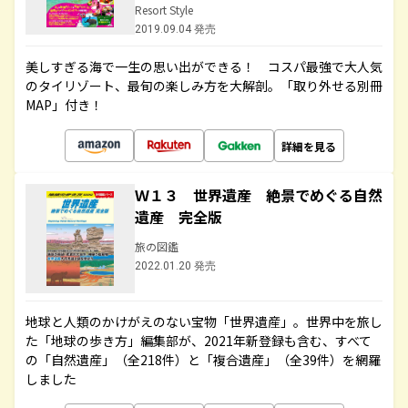
Resort Style
2019.09.04 発売
美しすぎる海で一生の思い出ができる！ コスパ最強で大人気
のタイリゾート、最旬の楽しみ方を大解剖。「取り外せる別冊
MAP」付き！
詳細を見る
Ｗ１３ 世界遺産 絶景でめぐる自然
遺産 完全版
旅の図鑑
2022.01.20 発売
地球と人類のかけがえのない宝物「世界遺産」。世界中を旅し
た「地球の歩き方」編集部が、2021年新登録も含む、すべて
の「自然遺産」（全218件）と「複合遺産」（全39件）を網羅
しました