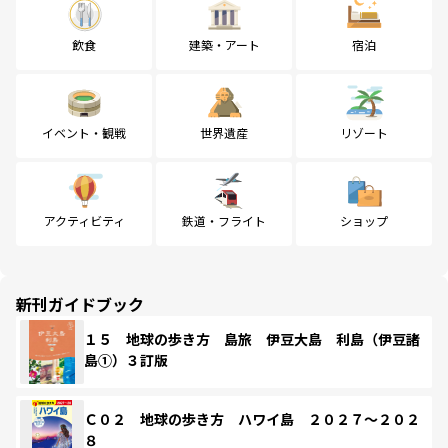
飲食
建築・アート
宿泊
イベント・観戦
世界遺産
リゾート
アクティビティ
鉄道・フライト
ショップ
新刊ガイドブック
１５ 地球の歩き方 島旅 伊豆大島 利島（伊豆諸
島①）３訂版
Ｃ０２ 地球の歩き方 ハワイ島 ２０２７～２０２
８