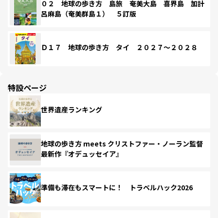
０２ 地球の歩き方 島旅 奄美大島 喜界島 加計
呂麻島（奄美群島１） ５訂版
Ｄ１７ 地球の歩き方 タイ ２０２７～２０２８
特設ページ
世界遺産ランキング
地球の歩き方 meets クリストファー・ノーラン監督
最新作『オデュッセイア』
準備も滞在もスマートに！ トラベルハック2026