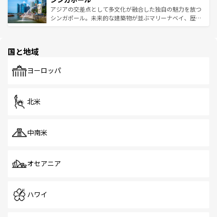
が待っている。親しみやすいタイの人々、仏教を中心とし
ており、効率よく見どころを回れるのも魅力。息をのむよ
アジアの交差点として多文化が融合した独自の魅力を放つ
た文化、そして多様な観光資源が、訪れる旅人を魅了し続
うな絶景から文化的な体験まで、香港を存分に楽しみ尽く
シンガポール。未来的な建築物が並ぶマリーナベイ、歴史
ける。 なお、新着のタイ情報は
コンテンツ一覧
を参照して
そう。 なお、新着の香港情報は
コンテンツ一覧
を参照して
と伝統を感じられるエスニックタウン、多数の緑豊かな公
ほしい。
ほしい。
園や自然保護区など、自然が調和した近代的な景観と文化
の多様性あふれるカラフルな町は、どこを歩いても新しい
国と地域
発見がある。さらに、治安のよさや充実した公共交通機関
も、旅行者にとっては魅力的なポイント。グルメも豊富
で、ホーカーズは地元の風情を楽しめる外せないスポット
ヨーロッパ
だ。訪れる人を飽きさせないシンガポールで、多様な魅力
を体感しよう。 なお、新着のシンガポール情報は
コンテン
ツ一覧
を参照してほしい。
北米
中南米
オセアニア
ハワイ