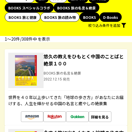
BOOKS スペシャルコラボ
BOOKS 旅の名言＆絶景
BOOKS 旅と健康
BOOKS 旅の読み物
BOOKS
D-Books
絞り込み条件を追加
1〜20件/308件中 を表示
悠久の教えをひもとく中国のことばと
絶景１００
BOOKS 旅の名言＆絶景
2022.12.15 発売
世界を４０年以上歩いてきた「地球の歩き方」があなたにお届
けする、人生を輝かせる中国の名言と癒やしの絶景集
詳細を見る