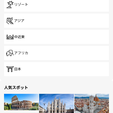
リゾート
アジア
中近東
アフリカ
日本
人気スポット