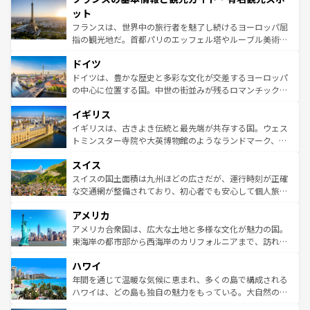
なお、新着のイタリア情報は
コンテンツ一覧
を参照してほ
れる闘牛、そして美味しいタパスが生活の一部となってい
ット
しい。
る。首都マドリードの洗練された雰囲気や、バルセロナの
フランスは、世界中の旅行者を魅了し続けるヨーロッパ屈
アートに溢れた街角から、地方では古代ローマ遺跡や中世
指の観光地だ。首都パリのエッフェル塔やルーブル美術館
の城塞都市、穏やかなビーチリゾートまで多彩な表情を見
といった象徴的なスポットから、田舎町の古風な美しさま
せる。地方によって風土や気候が異なるスペインはその個
ドイツ
で、幅広い魅力が詰まっている。華麗な宮殿、歴史的な大
性で訪れる人を魅了する。 なお、新着のスペイン情報は
コ
聖堂、美しいビーチ、そして豊かな自然が、訪れる者を心
ドイツは、豊かな歴史と多彩な文化が交差するヨーロッパ
ンテンツ一覧
を参照してほしい。
から魅了する。また、フランスは美食の国としても知ら
の中心に位置する国。中世の街並みが残るロマンチック街
れ、フランス料理はユネスコ無形文化遺産にも登録されて
道から、未来を先取りするようなモダンな都市まで多様な
イギリス
いる。シャンパンの発祥地であるランス、プロヴァンスの
顔を持つこの国は、どこを歩いても飽きることがない。ベ
香り高いラベンダー畑など、多彩な楽しみ方が可能だ。さ
ルリンの文化的活気、バイエルン州のアルプスの絶景、そ
イギリスは、古きよき伝統と最先端が共存する国。ウェス
らに、パリ以外の地域にも魅力が溢れており、どの街角に
してライン川沿いのワイン畑といった風景は必見。ビール
トミンスター寺院や大英博物館のようなランドマーク、歴
も豊かな歴史と文化が息づいている。パリ以外の個性あふ
とソーセージを味わいながら地元の人と過ごす楽しい時間
史ある大学都市、美しい丘陵地帯や牧歌的な風景など、エ
れる地方に足を運ぶとそれぞれで全く異なる文化を体験で
スイス
は、お酒好きな人にはぜひ体験してほしい。 なお、新着の
リアごとに異なる魅力がある。また、優雅なアフタヌーン
きるだろう。 なお、新着のフランス情報は
コンテンツ一覧
ドイツ情報は
コンテンツ一覧
を参照してほしい。
ティー、ビール好きにはたまらない英国パブ、サッカー観
スイスの国土面積は九州ほどの広さだが、運行時刻が正確
を参照してほしい。
戦など、本場だからこそできる体験も豊富。イギリスを旅
な交通網が整備されており、初心者でも安心して個人旅行
して楽しみつくそう。 なお、新着のイギリス情報は
コンテ
を楽しめる。日本同様に時刻表どおりの旅が可能だ。中世
アメリカ
ンツ一覧
を参照してほしい。
の建物がそのまま残る町や、スイスならではのユニークな
博物館もあり、アルプス観光だけでなく町歩きも満喫する
アメリカ合衆国は、広大な土地と多様な文化が魅力の国。
ことができる。国民の所得が高いため物価も高いが、旅行
東海岸の都市部から西海岸のカリフォルニアまで、訪れる
者向けの交通パス提供のサービスもあり、うまく活用すれ
場所ごとに異なる風景と体験が待っている。ニューヨーク
ハワイ
ば市内交通費無料で観光を楽しむこともできる。 なお、新
のような巨大都市は、観光、ショッピング、エンターテイ
着のスイス情報は
コンテンツ一覧
を参照してほしい。
ンメントが詰まった刺激的なスポットだ。一方、アメリカ
年間を通じて温暖な気候に恵まれ、多くの島で構成される
西部には大自然が広がり、グランドキャニオンやイエロー
ハワイは、どの島も独自の魅力をもっている。大自然の神
ストーン国立公園といった絶景が堪能できる。さらに、南
秘を感じたいなら、火山が生み出した壮大な景観を誇るハ