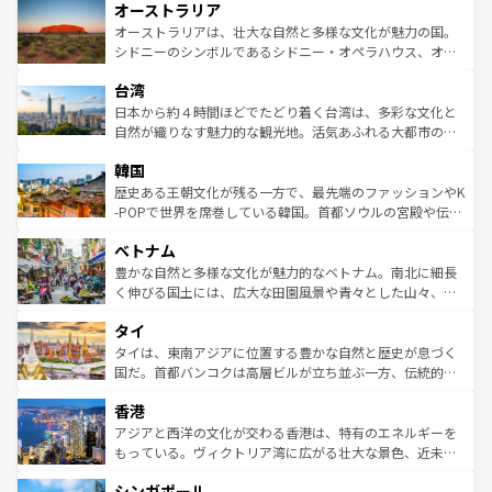
オーストラリア
部のニューオーリンズでは、音楽と美食が融合した独特の
ワイ島は見逃せない。また、定番の観光地といえばオアフ
文化が魅力。旅行者はアメリカの各地域で異なる魅力を楽
島だが、静かな自然を求めるならマウイ島やカウアイ島が
オーストラリアは、壮大な自然と多様な文化が魅力の国。
しみながら、その多様性と豊かな歴史を感じることができ
おすすめ。エメラルドグリーンに輝く海をはじめ、豊かな
シドニーのシンボルであるシドニー・オペラハウス、オー
るだろう。車でのロードトリップや列車の旅も、アメリカ
文化や歴史が息づいている。「アロハスピリット」と呼ば
ストラリア東海岸北部に広がる大サンゴ礁地帯グレートバ
ならではの贅沢な旅のスタイルだ。 なお、新着のアメリカ
台湾
れるおもてなしの心で訪れる人々を迎えてくれるハワイの
リアリーフや大陸中央部にそびえるウルル（エアーズロッ
情報は
コンテンツ一覧
を参照してほしい。
人々、おいしいローカルフードやハワイアンミュージッ
ク）、タスマニアの美しい原生林やケアンズの熱帯雨林な
日本から約４時間ほどでたどり着く台湾は、多彩な文化と
ク、伝統的なフラダンスなど、すべてがハワイの魅力を彩
ど、見どころがたくさん。また、カフェやワイン、オージ
自然が織りなす魅力的な観光地。活気あふれる大都市の台
っている。訪れるたびに新しい発見と感動が待っているハ
ービーフなどの食文化も豊かで、美味しいものであふれて
北やノスタルジックな町並みが人気な九份（ジォウフェ
ワイを、存分に味わってほしい。 なお、新着のハワイ情報
韓国
いる。アクティビティも充実しており、サーフィンやダイ
ン）、静ひつな山岳地帯である台湾東部など、都市の喧騒
は
コンテンツ一覧
を参照してほしい。
ビング、ハイキングなど、アウトドア好きにはたまらな
と山間の静けさが共存しており、訪れる人に新しい発見と
歴史ある王朝文化が残る一方で、最先端のファッションやK
い。オーストラリアの多彩な魅力を存分に味わいつくそ
驚きをもたらしてくれる。また、奥深い台湾の食文化も魅
-POPで世界を席巻している韓国。首都ソウルの宮殿や伝統
う。 なお、新着のオーストラリア情報は
コンテンツ一覧
を
力で、夜市などの屋台グルメから高級料理、ヘルシーで美
家屋が並ぶエリアでは韓国の歴史と文化に浸ることがで
参照してほしい。
ベトナム
容にもいいと評判のスイーツなど、バラエティ豊かな料理
き、地方に足を延ばせば四季折々の自然美を楽しむことが
が味わえる。 なお、新着の台湾情報は
コンテンツ一覧
を参
できる。そして、キムチや焼肉、絶品のストリートフード
豊かな自然と多様な文化が魅力的なベトナム。南北に細長
照してほしい。
まで、さまざまな韓国料理が待っている。夜には、韓国な
く伸びる国土には、広大な田園風景や青々とした山々、世
らではのナイトライフも堪能できる。あたたかいホスピタ
界遺産に登録された壮大な自然景観が点在し、都市部では
タイ
リティに包まれながら、韓国の多彩な魅力を心ゆくまで味
急速な発展と共に伝統が息づく。ハノイの古い町並みやホ
わってみてほしい。 なお、新着の韓国情報は
コンテンツ一
ーチミン市のフランス統治時代の建物も、独特の雰囲気を
タイは、東南アジアに位置する豊かな自然と歴史が息づく
覧
を参照してほしい。
醸し出している。また、バラエティの豊かさとおいしさで
国だ。首都バンコクは高層ビルが立ち並ぶ一方、伝統的な
世界中の食通を魅了してやまないベトナム料理も魅力のひ
寺院や市場がいたるところに点在し、古きよき文化と現代
香港
とつ。フォーやバインミー、ベトナムコーヒーなどは、ぜ
の活気が交差している。北部ではチェンマイなどの山岳地
ひ現地で味わいたい。どの地域を訪れてもあたたかい人々
帯で自然と触れ合い、南部ではプーケットやクラビの美し
アジアと西洋の文化が交わる香港は、特有のエネルギーを
が旅行者を迎えてくれるので、きっと忘れられない旅にな
いビーチでリゾート気分を楽しむことができる。タイ料理
もっている。ヴィクトリア湾に広がる壮大な景色、近未来
るはずだ。 なお、新着のベトナム情報は
コンテンツ一覧
を
は世界的に有名で、屋台から高級レストランまで味覚を刺
的なアートスポット、そして歴史と現代が融合した町並
参照してほしい。
シンガポール
激する。気候は一年中温暖で、どの季節にも異なる楽しみ
み、どこを訪れても感動するはず。観光スポットが密集し