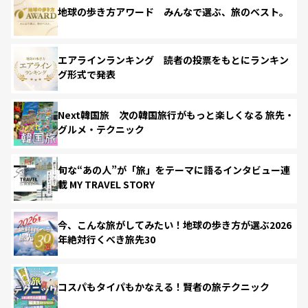
地球の歩き方アワード みんなで選ぶ、旅のベスト。
エアラインランキング 読者の投票をもとにランキン
グ形式で発表
Next韓国旅 次の韓国旅行がもっと楽しくなる 旅先・
グルメ・テクニック
旬な“あの人”が「旅」をテーマに語るインタビュー連
載 MY TRAVEL STORY
今、こんな旅がしてみたい！地球の歩き方が選ぶ2026
年絶対行くべき旅先30
コスパもタイパもかなえる！賢者の旅テクニック