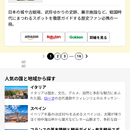
日本の城や古戦場、武将ゆかりの史跡、展示施設など、戦国時
代にまつわるスポットを徹底ガイドする歴史ファン必携の一
冊。
詳細を見る
…
1
2
3
16
AD
AD
人気の国と地域から探す
イタリア
イタリアは歴史、文化、グルメ、自然と多彩な魅力にあふ
れた国。
ローマ
の古代遺跡やフィレンツェのルネッサンス
美術、ヴェネツィアの運河など、歴史あるスポットはもち
スペイン
ろん、トスカーナの美しい田園風景やアマルフィ海岸の絶
景など、自然景観も見逃せない。観光の合間には、本場の
イベリア半島のほぼ80％を占めるスペインは、太陽が降り
ピザやパスタなど、絶品のイタリア料理を堪能することも
注ぐ地中海沿岸から雄大なピレネー山脈まで、多彩な自然
できる。朝目覚めてから夜眠るまで、すべての瞬間を楽し
と文化が詰まったヨーロッパ屈指の旅行先だ。多様な地域
フランスの基本情報と観光ガイド・有名観光スポ
ませてくれるイタリアで、忘れられない旅をしてみよう！
文化が根付くこの国では、情熱的なフラメンコ、熱気あふ