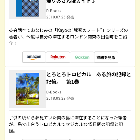
帰りおさんぽガイド♪
D-Books
2018.07.26 発売
英会話本でおなじみの「Kayoの“秘密のノート”」シリーズの
著者が、今度は自分の滞在するロンドン南東の田舎町をご紹
介！
詳細を見る
とろとろトロピカル ある旅の記録と
記憶。 第1巻
D-Books
2018.03.29 発売
子供の頃から夢見ていた南の島に滞在することになった筆者
が、島で出合うトロピカルでマジカルな45日間の記録と記
憶。