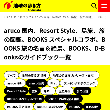
TOP
ガイドブック
aruco 国内、Resort Style、島旅、旅の図鑑、BOO
aruco 国内、Resort Style、島旅、旅
の図鑑、BOOKS スペシャルコラボ、B
OOKS 旅の名言＆絶景、BOOKS、D-B
ooksのガイドブック一覧
すべて
地球の歩き方 海外
地球の歩き方 Jシリーズ（国内）
aruco 海外
aruco 国内
Plat
ランキング&テクニック
Resort Style
島旅
御朱印
歴史時代
旅の図鑑
BOOKS スペシャルコラボ
BOOKS 旅の名言＆絶景
BOOKS 旅と健康
BOOKS 旅の読み物
BOOKS
D-Books