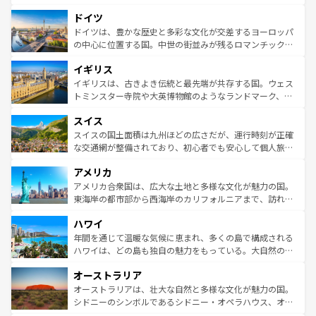
の城塞都市、穏やかなビーチリゾートまで多彩な表情を見
といった象徴的なスポットから、田舎町の古風な美しさま
せる。地方によって風土や気候が異なるスペインはその個
ドイツ
で、幅広い魅力が詰まっている。華麗な宮殿、歴史的な大
性で訪れる人を魅了する。 なお、新着のスペイン情報は
コ
聖堂、美しいビーチ、そして豊かな自然が、訪れる者を心
ドイツは、豊かな歴史と多彩な文化が交差するヨーロッパ
ンテンツ一覧
を参照してほしい。
から魅了する。また、フランスは美食の国としても知ら
の中心に位置する国。中世の街並みが残るロマンチック街
れ、フランス料理はユネスコ無形文化遺産にも登録されて
道から、未来を先取りするようなモダンな都市まで多様な
イギリス
いる。シャンパンの発祥地であるランス、プロヴァンスの
顔を持つこの国は、どこを歩いても飽きることがない。ベ
香り高いラベンダー畑など、多彩な楽しみ方が可能だ。さ
ルリンの文化的活気、バイエルン州のアルプスの絶景、そ
イギリスは、古きよき伝統と最先端が共存する国。ウェス
らに、パリ以外の地域にも魅力が溢れており、どの街角に
してライン川沿いのワイン畑といった風景は必見。ビール
トミンスター寺院や大英博物館のようなランドマーク、歴
も豊かな歴史と文化が息づいている。パリ以外の個性あふ
とソーセージを味わいながら地元の人と過ごす楽しい時間
史ある大学都市、美しい丘陵地帯や牧歌的な風景など、エ
れる地方に足を運ぶとそれぞれで全く異なる文化を体験で
スイス
は、お酒好きな人にはぜひ体験してほしい。 なお、新着の
リアごとに異なる魅力がある。また、優雅なアフタヌーン
きるだろう。 なお、新着のフランス情報は
コンテンツ一覧
ドイツ情報は
コンテンツ一覧
を参照してほしい。
ティー、ビール好きにはたまらない英国パブ、サッカー観
スイスの国土面積は九州ほどの広さだが、運行時刻が正確
を参照してほしい。
戦など、本場だからこそできる体験も豊富。イギリスを旅
な交通網が整備されており、初心者でも安心して個人旅行
して楽しみつくそう。 なお、新着のイギリス情報は
コンテ
を楽しめる。日本同様に時刻表どおりの旅が可能だ。中世
アメリカ
ンツ一覧
を参照してほしい。
の建物がそのまま残る町や、スイスならではのユニークな
博物館もあり、アルプス観光だけでなく町歩きも満喫する
アメリカ合衆国は、広大な土地と多様な文化が魅力の国。
ことができる。国民の所得が高いため物価も高いが、旅行
東海岸の都市部から西海岸のカリフォルニアまで、訪れる
者向けの交通パス提供のサービスもあり、うまく活用すれ
場所ごとに異なる風景と体験が待っている。ニューヨーク
ハワイ
ば市内交通費無料で観光を楽しむこともできる。 なお、新
のような巨大都市は、観光、ショッピング、エンターテイ
着のスイス情報は
コンテンツ一覧
を参照してほしい。
ンメントが詰まった刺激的なスポットだ。一方、アメリカ
年間を通じて温暖な気候に恵まれ、多くの島で構成される
西部には大自然が広がり、グランドキャニオンやイエロー
ハワイは、どの島も独自の魅力をもっている。大自然の神
ストーン国立公園といった絶景が堪能できる。さらに、南
秘を感じたいなら、火山が生み出した壮大な景観を誇るハ
オーストラリア
部のニューオーリンズでは、音楽と美食が融合した独特の
ワイ島は見逃せない。また、定番の観光地といえばオアフ
文化が魅力。旅行者はアメリカの各地域で異なる魅力を楽
島だが、静かな自然を求めるならマウイ島やカウアイ島が
オーストラリアは、壮大な自然と多様な文化が魅力の国。
しみながら、その多様性と豊かな歴史を感じることができ
おすすめ。エメラルドグリーンに輝く海をはじめ、豊かな
シドニーのシンボルであるシドニー・オペラハウス、オー
るだろう。車でのロードトリップや列車の旅も、アメリカ
文化や歴史が息づいている。「アロハスピリット」と呼ば
ストラリア東海岸北部に広がる大サンゴ礁地帯グレートバ