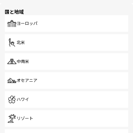
ほしい。
ほしい。
園や自然保護区など、自然が調和した近代的な景観と文化
の多様性あふれるカラフルな町は、どこを歩いても新しい
国と地域
発見がある。さらに、治安のよさや充実した公共交通機関
も、旅行者にとっては魅力的なポイント。グルメも豊富
で、ホーカーズは地元の風情を楽しめる外せないスポット
ヨーロッパ
だ。訪れる人を飽きさせないシンガポールで、多様な魅力
を体感しよう。 なお、新着のシンガポール情報は
コンテン
ツ一覧
を参照してほしい。
北米
中南米
オセアニア
ハワイ
リゾート