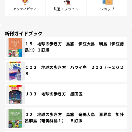
アクティビティ
鉄道・フライト
ショップ
新刊ガイドブック
１５ 地球の歩き方 島旅 伊豆大島 利島（伊豆諸
島①）３訂版
Ｃ０２ 地球の歩き方 ハワイ島 ２０２７～２０２
８
Ｊ３３ 地球の歩き方 墨田区
０２ 地球の歩き方 島旅 奄美大島 喜界島 加計
呂麻島（奄美群島１） ５訂版