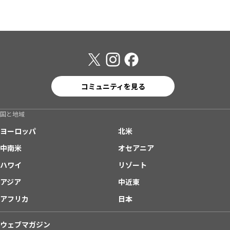
コミュニティを見る
国と地域
ヨーロッパ
北米
中南米
オセアニア
ハワイ
リゾート
アジア
中近東
アフリカ
日本
ウェブマガジン