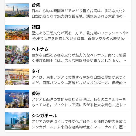
ならではの贅沢な旅のスタイルだ。 なお、新着のアメリカ
台湾
れるおもてなしの心で訪れる人々を迎えてくれるハワイの
リアリーフや大陸中央部にそびえるウルル（エアーズロッ
情報は
コンテンツ一覧
を参照してほしい。
人々、おいしいローカルフードやハワイアンミュージッ
ク）、タスマニアの美しい原生林やケアンズの熱帯雨林な
日本から約４時間ほどでたどり着く台湾は、多彩な文化と
ク、伝統的なフラダンスなど、すべてがハワイの魅力を彩
ど、見どころがたくさん。また、カフェやワイン、オージ
自然が織りなす魅力的な観光地。活気あふれる大都市の台
っている。訪れるたびに新しい発見と感動が待っているハ
ービーフなどの食文化も豊かで、美味しいものであふれて
北やノスタルジックな町並みが人気な九份（ジォウフェ
ワイを、存分に味わってほしい。 なお、新着のハワイ情報
韓国
いる。アクティビティも充実しており、サーフィンやダイ
ン）、静ひつな山岳地帯である台湾東部など、都市の喧騒
は
コンテンツ一覧
を参照してほしい。
ビング、ハイキングなど、アウトドア好きにはたまらな
と山間の静けさが共存しており、訪れる人に新しい発見と
歴史ある王朝文化が残る一方で、最先端のファッションやK
い。オーストラリアの多彩な魅力を存分に味わいつくそ
驚きをもたらしてくれる。また、奥深い台湾の食文化も魅
-POPで世界を席巻している韓国。首都ソウルの宮殿や伝統
う。 なお、新着のオーストラリア情報は
コンテンツ一覧
を
力で、夜市などの屋台グルメから高級料理、ヘルシーで美
家屋が並ぶエリアでは韓国の歴史と文化に浸ることがで
参照してほしい。
ベトナム
容にもいいと評判のスイーツなど、バラエティ豊かな料理
き、地方に足を延ばせば四季折々の自然美を楽しむことが
が味わえる。 なお、新着の台湾情報は
コンテンツ一覧
を参
できる。そして、キムチや焼肉、絶品のストリートフード
豊かな自然と多様な文化が魅力的なベトナム。南北に細長
照してほしい。
まで、さまざまな韓国料理が待っている。夜には、韓国な
く伸びる国土には、広大な田園風景や青々とした山々、世
らではのナイトライフも堪能できる。あたたかいホスピタ
界遺産に登録された壮大な自然景観が点在し、都市部では
タイ
リティに包まれながら、韓国の多彩な魅力を心ゆくまで味
急速な発展と共に伝統が息づく。ハノイの古い町並みやホ
わってみてほしい。 なお、新着の韓国情報は
コンテンツ一
ーチミン市のフランス統治時代の建物も、独特の雰囲気を
タイは、東南アジアに位置する豊かな自然と歴史が息づく
覧
を参照してほしい。
醸し出している。また、バラエティの豊かさとおいしさで
国だ。首都バンコクは高層ビルが立ち並ぶ一方、伝統的な
世界中の食通を魅了してやまないベトナム料理も魅力のひ
寺院や市場がいたるところに点在し、古きよき文化と現代
香港
とつ。フォーやバインミー、ベトナムコーヒーなどは、ぜ
の活気が交差している。北部ではチェンマイなどの山岳地
ひ現地で味わいたい。どの地域を訪れてもあたたかい人々
帯で自然と触れ合い、南部ではプーケットやクラビの美し
アジアと西洋の文化が交わる香港は、特有のエネルギーを
が旅行者を迎えてくれるので、きっと忘れられない旅にな
いビーチでリゾート気分を楽しむことができる。タイ料理
もっている。ヴィクトリア湾に広がる壮大な景色、近未来
るはずだ。 なお、新着のベトナム情報は
コンテンツ一覧
を
は世界的に有名で、屋台から高級レストランまで味覚を刺
的なアートスポット、そして歴史と現代が融合した町並
参照してほしい。
シンガポール
激する。気候は一年中温暖で、どの季節にも異なる楽しみ
み、どこを訪れても感動するはず。観光スポットが密集し
が待っている。親しみやすいタイの人々、仏教を中心とし
ており、効率よく見どころを回れるのも魅力。息をのむよ
アジアの交差点として多文化が融合した独自の魅力を放つ
た文化、そして多様な観光資源が、訪れる旅人を魅了し続
うな絶景から文化的な体験まで、香港を存分に楽しみ尽く
シンガポール。未来的な建築物が並ぶマリーナベイ、歴史
ける。 なお、新着のタイ情報は
コンテンツ一覧
を参照して
そう。 なお、新着の香港情報は
コンテンツ一覧
を参照して
と伝統を感じられるエスニックタウン、多数の緑豊かな公