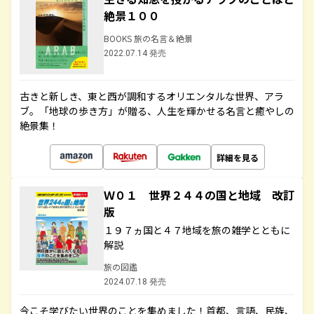
絶景１００
BOOKS 旅の名言＆絶景
2022.07.14 発売
古きと新しき、東と西が調和するオリエンタルな世界、アラ
ブ。「地球の歩き方」が贈る、人生を輝かせる名言と癒やしの
絶景集！
詳細を見る
Ｗ０１ 世界２４４の国と地域 改訂
版
１９７ヵ国と４７地域を旅の雑学とともに
解説
旅の図鑑
2024.07.18 発売
今こそ学びたい世界のことを集めました！首都、言語、民族、