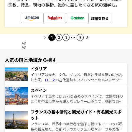
宗教、特長、現地の挨拶、誰かに話したくなる旅の雑学も。
詳細を見る
…
1
2
3
9
AD
AD
人気の国と地域から探す
イタリア
イタリアは歴史、文化、グルメ、自然と多彩な魅力にあふ
れた国。
ローマ
の古代遺跡やフィレンツェのルネッサンス
美術、ヴェネツィアの運河など、歴史あるスポットはもち
スペイン
ろん、トスカーナの美しい田園風景やアマルフィ海岸の絶
景など、自然景観も見逃せない。観光の合間には、本場の
イベリア半島のほぼ80％を占めるスペインは、太陽が降り
ピザやパスタなど、絶品のイタリア料理を堪能することも
注ぐ地中海沿岸から雄大なピレネー山脈まで、多彩な自然
できる。朝目覚めてから夜眠るまで、すべての瞬間を楽し
と文化が詰まったヨーロッパ屈指の旅行先だ。多様な地域
フランスの基本情報と観光ガイド・有名観光スポ
ませてくれるイタリアで、忘れられない旅をしてみよう！
文化が根付くこの国では、情熱的なフラメンコ、熱気あふ
なお、新着のイタリア情報は
コンテンツ一覧
を参照してほ
れる闘牛、そして美味しいタパスが生活の一部となってい
ット
しい。
る。首都マドリードの洗練された雰囲気や、バルセロナの
フランスは、世界中の旅行者を魅了し続けるヨーロッパ屈
アートに溢れた街角から、地方では古代ローマ遺跡や中世
指の観光地だ。首都パリのエッフェル塔やルーブル美術館