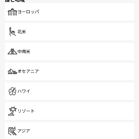
発見がある。さらに、治安のよさや充実した公共交通機関
も、旅行者にとっては魅力的なポイント。グルメも豊富
で、ホーカーズは地元の風情を楽しめる外せないスポット
ヨーロッパ
だ。訪れる人を飽きさせないシンガポールで、多様な魅力
を体感しよう。 なお、新着のシンガポール情報は
コンテン
ツ一覧
を参照してほしい。
北米
中南米
オセアニア
ハワイ
リゾート
アジア