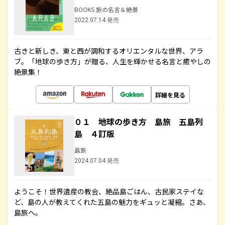
BOOKS 旅の名言＆絶景
2022.07.14 発売
古きと新しき、東と西が調和するオリエンタルな世界、アラ
ブ。「地球の歩き方」が贈る、人生を輝かせる名言と癒やしの
絶景集！
詳細を見る
０１ 地球の歩き方 島旅 五島列
島 ４訂版
島旅
2024.07.04 発売
ようこそ！世界遺産の教会、絶品島ごはん、古民家ステイな
ど、島の人が教えてくれた五島の魅力をギュッと凝縮。さあ、
島旅へ。