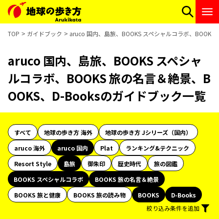
TOP
ガイドブック
aruco 国内、島旅、BOOKS スペシャルコラボ、BOOK
aruco 国内、島旅、BOOKS スペシャ
ルコラボ、BOOKS 旅の名言＆絶景、B
OOKS、D-Booksのガイドブック一覧
すべて
地球の歩き方 海外
地球の歩き方 Jシリーズ（国内）
aruco 海外
aruco 国内
Plat
ランキング&テクニック
Resort Style
島旅
御朱印
歴史時代
旅の図鑑
BOOKS スペシャルコラボ
BOOKS 旅の名言＆絶景
BOOKS 旅と健康
BOOKS 旅の読み物
BOOKS
D-Books
絞り込み条件を追加