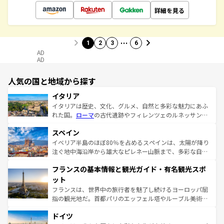
詳細を見る
…
1
2
3
6
AD
AD
人気の国と地域から探す
イタリア
イタリアは歴史、文化、グルメ、自然と多彩な魅力にあふ
れた国。
ローマ
の古代遺跡やフィレンツェのルネッサンス
美術、ヴェネツィアの運河など、歴史あるスポットはもち
スペイン
ろん、トスカーナの美しい田園風景やアマルフィ海岸の絶
景など、自然景観も見逃せない。観光の合間には、本場の
イベリア半島のほぼ80％を占めるスペインは、太陽が降り
ピザやパスタなど、絶品のイタリア料理を堪能することも
注ぐ地中海沿岸から雄大なピレネー山脈まで、多彩な自然
できる。朝目覚めてから夜眠るまで、すべての瞬間を楽し
と文化が詰まったヨーロッパ屈指の旅行先だ。多様な地域
フランスの基本情報と観光ガイド・有名観光スポ
ませてくれるイタリアで、忘れられない旅をしてみよう！
文化が根付くこの国では、情熱的なフラメンコ、熱気あふ
なお、新着のイタリア情報は
コンテンツ一覧
を参照してほ
れる闘牛、そして美味しいタパスが生活の一部となってい
ット
しい。
る。首都マドリードの洗練された雰囲気や、バルセロナの
フランスは、世界中の旅行者を魅了し続けるヨーロッパ屈
アートに溢れた街角から、地方では古代ローマ遺跡や中世
指の観光地だ。首都パリのエッフェル塔やルーブル美術館
の城塞都市、穏やかなビーチリゾートまで多彩な表情を見
といった象徴的なスポットから、田舎町の古風な美しさま
せる。地方によって風土や気候が異なるスペインはその個
ドイツ
で、幅広い魅力が詰まっている。華麗な宮殿、歴史的な大
性で訪れる人を魅了する。 なお、新着のスペイン情報は
コ