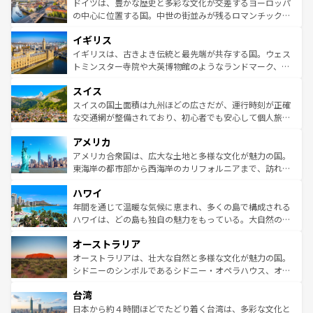
聖堂、美しいビーチ、そして豊かな自然が、訪れる者を心
ドイツは、豊かな歴史と多彩な文化が交差するヨーロッパ
ンテンツ一覧
を参照してほしい。
から魅了する。また、フランスは美食の国としても知ら
の中心に位置する国。中世の街並みが残るロマンチック街
れ、フランス料理はユネスコ無形文化遺産にも登録されて
道から、未来を先取りするようなモダンな都市まで多様な
イギリス
いる。シャンパンの発祥地であるランス、プロヴァンスの
顔を持つこの国は、どこを歩いても飽きることがない。ベ
香り高いラベンダー畑など、多彩な楽しみ方が可能だ。さ
ルリンの文化的活気、バイエルン州のアルプスの絶景、そ
イギリスは、古きよき伝統と最先端が共存する国。ウェス
らに、パリ以外の地域にも魅力が溢れており、どの街角に
してライン川沿いのワイン畑といった風景は必見。ビール
トミンスター寺院や大英博物館のようなランドマーク、歴
も豊かな歴史と文化が息づいている。パリ以外の個性あふ
とソーセージを味わいながら地元の人と過ごす楽しい時間
史ある大学都市、美しい丘陵地帯や牧歌的な風景など、エ
れる地方に足を運ぶとそれぞれで全く異なる文化を体験で
スイス
は、お酒好きな人にはぜひ体験してほしい。 なお、新着の
リアごとに異なる魅力がある。また、優雅なアフタヌーン
きるだろう。 なお、新着のフランス情報は
コンテンツ一覧
ドイツ情報は
コンテンツ一覧
を参照してほしい。
ティー、ビール好きにはたまらない英国パブ、サッカー観
スイスの国土面積は九州ほどの広さだが、運行時刻が正確
を参照してほしい。
戦など、本場だからこそできる体験も豊富。イギリスを旅
な交通網が整備されており、初心者でも安心して個人旅行
して楽しみつくそう。 なお、新着のイギリス情報は
コンテ
を楽しめる。日本同様に時刻表どおりの旅が可能だ。中世
アメリカ
ンツ一覧
を参照してほしい。
の建物がそのまま残る町や、スイスならではのユニークな
博物館もあり、アルプス観光だけでなく町歩きも満喫する
アメリカ合衆国は、広大な土地と多様な文化が魅力の国。
ことができる。国民の所得が高いため物価も高いが、旅行
東海岸の都市部から西海岸のカリフォルニアまで、訪れる
者向けの交通パス提供のサービスもあり、うまく活用すれ
場所ごとに異なる風景と体験が待っている。ニューヨーク
ハワイ
ば市内交通費無料で観光を楽しむこともできる。 なお、新
のような巨大都市は、観光、ショッピング、エンターテイ
着のスイス情報は
コンテンツ一覧
を参照してほしい。
ンメントが詰まった刺激的なスポットだ。一方、アメリカ
年間を通じて温暖な気候に恵まれ、多くの島で構成される
西部には大自然が広がり、グランドキャニオンやイエロー
ハワイは、どの島も独自の魅力をもっている。大自然の神
ストーン国立公園といった絶景が堪能できる。さらに、南
秘を感じたいなら、火山が生み出した壮大な景観を誇るハ
オーストラリア
部のニューオーリンズでは、音楽と美食が融合した独特の
ワイ島は見逃せない。また、定番の観光地といえばオアフ
文化が魅力。旅行者はアメリカの各地域で異なる魅力を楽
島だが、静かな自然を求めるならマウイ島やカウアイ島が
オーストラリアは、壮大な自然と多様な文化が魅力の国。
しみながら、その多様性と豊かな歴史を感じることができ
おすすめ。エメラルドグリーンに輝く海をはじめ、豊かな
シドニーのシンボルであるシドニー・オペラハウス、オー
るだろう。車でのロードトリップや列車の旅も、アメリカ
文化や歴史が息づいている。「アロハスピリット」と呼ば
ストラリア東海岸北部に広がる大サンゴ礁地帯グレートバ
ならではの贅沢な旅のスタイルだ。 なお、新着のアメリカ
台湾
れるおもてなしの心で訪れる人々を迎えてくれるハワイの
リアリーフや大陸中央部にそびえるウルル（エアーズロッ
情報は
コンテンツ一覧
を参照してほしい。
人々、おいしいローカルフードやハワイアンミュージッ
ク）、タスマニアの美しい原生林やケアンズの熱帯雨林な
日本から約４時間ほどでたどり着く台湾は、多彩な文化と