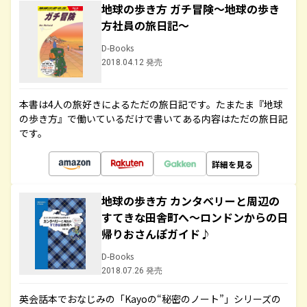
地球の歩き方 ガチ冒険～地球の歩き
方社員の旅日記～
D-Books
2018.04.12 発売
本書は4人の旅好きによるただの旅日記です。たまたま『地球
の歩き方』で働いているだけで書いてある内容はただの旅日記
です。
詳細を見る
地球の歩き方 カンタベリーと周辺の
すてきな田舎町へ～ロンドンからの日
帰りおさんぽガイド♪
D-Books
2018.07.26 発売
英会話本でおなじみの「Kayoの“秘密のノート”」シリーズの