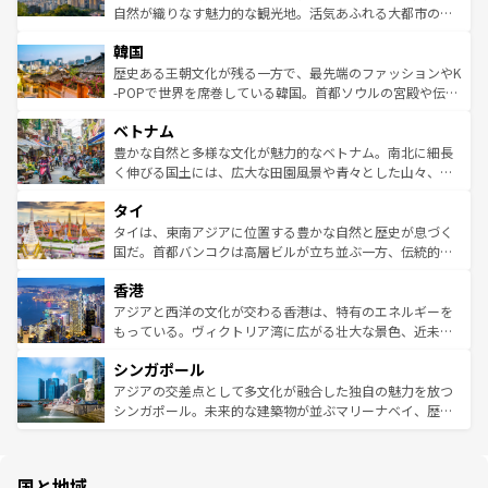
ク、伝統的なフラダンスなど、すべてがハワイの魅力を彩
ど、見どころがたくさん。また、カフェやワイン、オージ
自然が織りなす魅力的な観光地。活気あふれる大都市の台
っている。訪れるたびに新しい発見と感動が待っているハ
ービーフなどの食文化も豊かで、美味しいものであふれて
北やノスタルジックな町並みが人気な九份（ジォウフェ
ワイを、存分に味わってほしい。 なお、新着のハワイ情報
韓国
いる。アクティビティも充実しており、サーフィンやダイ
ン）、静ひつな山岳地帯である台湾東部など、都市の喧騒
は
コンテンツ一覧
を参照してほしい。
ビング、ハイキングなど、アウトドア好きにはたまらな
と山間の静けさが共存しており、訪れる人に新しい発見と
歴史ある王朝文化が残る一方で、最先端のファッションやK
い。オーストラリアの多彩な魅力を存分に味わいつくそ
驚きをもたらしてくれる。また、奥深い台湾の食文化も魅
-POPで世界を席巻している韓国。首都ソウルの宮殿や伝統
う。 なお、新着のオーストラリア情報は
コンテンツ一覧
を
力で、夜市などの屋台グルメから高級料理、ヘルシーで美
家屋が並ぶエリアでは韓国の歴史と文化に浸ることがで
参照してほしい。
ベトナム
容にもいいと評判のスイーツなど、バラエティ豊かな料理
き、地方に足を延ばせば四季折々の自然美を楽しむことが
が味わえる。 なお、新着の台湾情報は
コンテンツ一覧
を参
できる。そして、キムチや焼肉、絶品のストリートフード
豊かな自然と多様な文化が魅力的なベトナム。南北に細長
照してほしい。
まで、さまざまな韓国料理が待っている。夜には、韓国な
く伸びる国土には、広大な田園風景や青々とした山々、世
らではのナイトライフも堪能できる。あたたかいホスピタ
界遺産に登録された壮大な自然景観が点在し、都市部では
タイ
リティに包まれながら、韓国の多彩な魅力を心ゆくまで味
急速な発展と共に伝統が息づく。ハノイの古い町並みやホ
わってみてほしい。 なお、新着の韓国情報は
コンテンツ一
ーチミン市のフランス統治時代の建物も、独特の雰囲気を
タイは、東南アジアに位置する豊かな自然と歴史が息づく
覧
を参照してほしい。
醸し出している。また、バラエティの豊かさとおいしさで
国だ。首都バンコクは高層ビルが立ち並ぶ一方、伝統的な
世界中の食通を魅了してやまないベトナム料理も魅力のひ
寺院や市場がいたるところに点在し、古きよき文化と現代
香港
とつ。フォーやバインミー、ベトナムコーヒーなどは、ぜ
の活気が交差している。北部ではチェンマイなどの山岳地
ひ現地で味わいたい。どの地域を訪れてもあたたかい人々
帯で自然と触れ合い、南部ではプーケットやクラビの美し
アジアと西洋の文化が交わる香港は、特有のエネルギーを
が旅行者を迎えてくれるので、きっと忘れられない旅にな
いビーチでリゾート気分を楽しむことができる。タイ料理
もっている。ヴィクトリア湾に広がる壮大な景色、近未来
るはずだ。 なお、新着のベトナム情報は
コンテンツ一覧
を
は世界的に有名で、屋台から高級レストランまで味覚を刺
的なアートスポット、そして歴史と現代が融合した町並
参照してほしい。
シンガポール
激する。気候は一年中温暖で、どの季節にも異なる楽しみ
み、どこを訪れても感動するはず。観光スポットが密集し
が待っている。親しみやすいタイの人々、仏教を中心とし
ており、効率よく見どころを回れるのも魅力。息をのむよ
アジアの交差点として多文化が融合した独自の魅力を放つ
た文化、そして多様な観光資源が、訪れる旅人を魅了し続
うな絶景から文化的な体験まで、香港を存分に楽しみ尽く
シンガポール。未来的な建築物が並ぶマリーナベイ、歴史
ける。 なお、新着のタイ情報は
コンテンツ一覧
を参照して
そう。 なお、新着の香港情報は
コンテンツ一覧
を参照して
と伝統を感じられるエスニックタウン、多数の緑豊かな公
ほしい。
ほしい。
園や自然保護区など、自然が調和した近代的な景観と文化
の多様性あふれるカラフルな町は、どこを歩いても新しい
国と地域