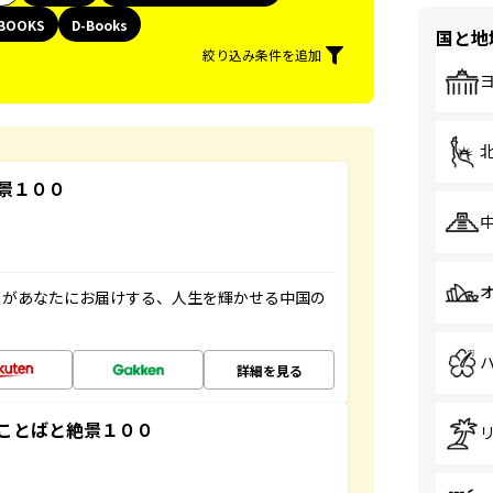
BOOKS
D-Books
国と地
絞り込み条件を追加
景１００
」があなたにお届けする、人生を輝かせる中国の
詳細を見る
ことばと絶景１００