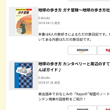
地球の歩き方 ガチ冒険～地球の歩き方
D-Books
2018.04.12 発売
本書は4人の旅好きによるただの旅日記です。
いてある内容はただの旅日記です。
地球の歩き方 カンタベリーと周辺のす
んぽガイド♪
D-Books
2018.07.26 発売
英会話本でおなじみの「Kayoの“秘密のノー
ンドン南東の田舎町をご紹介！