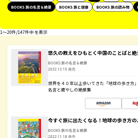
BOOKS 旅の名言＆絶景
BOOKS 旅と健康
BOOKS 旅の読み物
1〜20件/147件中 を表示
悠久の教えをひもとく中国のことばと絶
BOOKS 旅の名言＆絶景
2022.12.15 発売
世界を４０年以上歩いてきた「地球の歩き方
名言と癒やしの絶景集
今すぐ旅に出たくなる！地球の歩き方の
BOOKS 旅の名言＆絶景
2022.11.18 発売