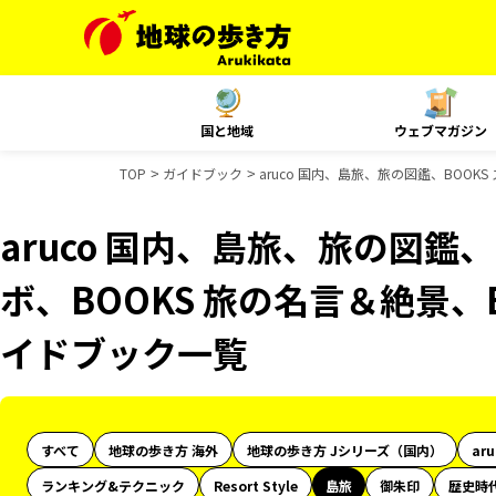
国と地域
ウェブマガジン
TOP
ガイドブック
aruco 国内、島旅、旅の図鑑、BOOK
aruco 国内、島旅、旅の図鑑、
ボ、BOOKS 旅の名言＆絶景、B
イドブック一覧
すべて
地球の歩き方 海外
地球の歩き方 Jシリーズ（国内）
ar
ランキング&テクニック
Resort Style
島旅
御朱印
歴史時