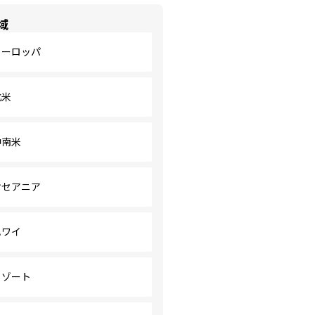
域
ヨーロッパ
北米
中南米
オセアニア
ハワイ
リゾート