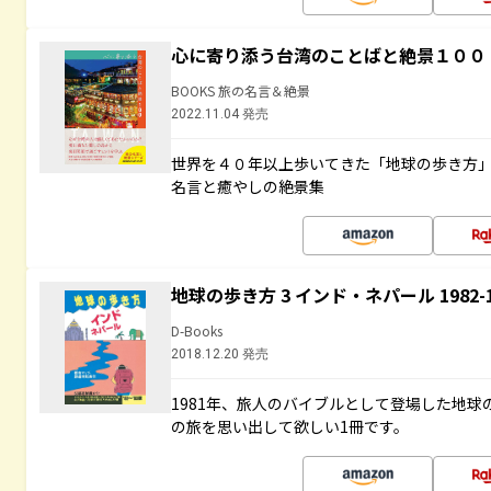
心に寄り添う台湾のことばと絶景１００
BOOKS 旅の名言＆絶景
2022.11.04 発売
世界を４０年以上歩いてきた「地球の歩き方
名言と癒やしの絶景集
地球の歩き方 3 インド・ネパール 1982
D-Books
2018.12.20 発売
1981年、旅人のバイブルとして登場した地
の旅を思い出して欲しい1冊です。