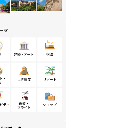
ーマ
食
建築・アート
宿泊
ト・
世界遺産
リゾート
戦
鉄道・
ビティ
ショップ
フライト