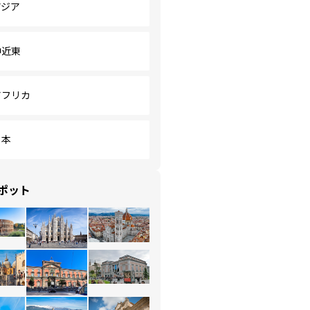
アジア
中近東
アフリカ
日本
ポット