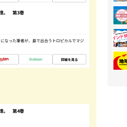
憶。 第3巻
とになった筆者が、島で出合うトロピカルでマジ
詳細を見る
憶。 第4巻